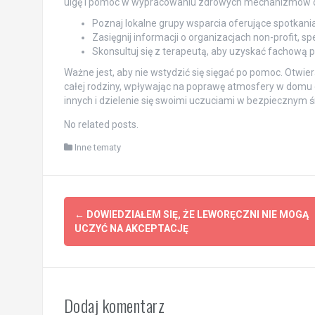
ulgę i pomóc w wypracowaniu zdrowych mechanizmów dz
Poznaj lokalne grupy wsparcia oferujące spotkania 
Zasięgnij informacji o organizacjach non-profit, s
Skonsultuj się z terapeutą, aby uzyskać fachową 
Ważne jest, aby nie wstydzić się sięgać po pomoc. Otwie
całej rodziny, wpływając na poprawę atmosfery w domu ora
innych i dzielenie się swoimi uczuciami w bezpiecznym 
No related posts.
Inne tematy
Post
←
DOWIEDZIAŁEM SIĘ, ŻE LEWORĘCZNI NIE MOGĄ
navigation
UCZYĆ NA AKCEPTACJĘ
Dodaj komentarz