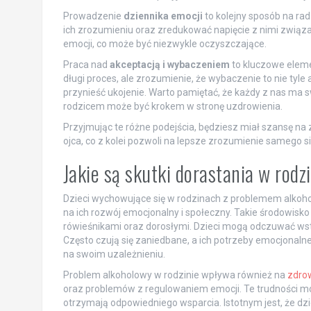
Prowadzenie
dziennika emocji
to kolejny sposób na ra
ich zrozumieniu oraz zredukować napięcie z nimi związa
emocji, co może być niezwykle oczyszczające.
Praca nad
akceptacją i wybaczeniem
to kluczowe eleme
długi proces, ale zrozumienie, że wybaczenie to nie tyl
przynieść ukojenie. Warto pamiętać, że każdy z nas ma sw
rodzicem może być krokem w stronę uzdrowienia.
Przyjmując te różne podejścia, będziesz miał szansę n
ojca, co z kolei pozwoli na lepsze zrozumienie samego s
Jakie są skutki dorastania w ro
Dzieci wychowujące się w rodzinach z problemem alkoh
na ich rozwój emocjonalny i społeczny. Takie środowisk
rówieśnikami oraz dorosłymi. Dzieci mogą odczuwać wstyd 
Często czują się zaniedbane, a ich potrzeby emocjonal
na swoim uzależnieniu.
Problem alkoholowy w rodzinie wpływa również na
zdro
oraz problemów z regulowaniem emocji. Te trudności mog
otrzymają odpowiedniego wsparcia. Istotnym jest, że dz