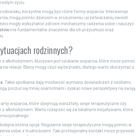
rosłym życiu.
środowisku, korzystne mogą być różne formy wsparcia. Interwencje
parcia, mogą pomóc dzieciom w zrozumieniu i przetwarzaniu swoich
zieci mogły wykształcić zdrowe mechanizmy radzenia sobie i nauczyć
istów
ma fundamentalne znaczenie dla ich przyszłości oraz
u.
sytuacjach rodzinnych?
ne z alkoholizmem, kluczowe jest szukanie wsparcia, które może pomóc
a relacje. Bliscy mogą czuć się bezradni, dlatego warto skorzystać z
ia
. Takie spotkania dają możliwość wymiany doświadczeń z osobami,
ogą poczuć się mniej osamotnieni i zyskać nowe perspektywy na swoją
ramy wsparcia, które obejmują warsztaty, sesje terapeutyczne czy
 alkoholizmem. Warto rozejrzeć się za lokalnymi inicjatywami, które
 emocjonalnego.
o kolejna istotna opcja. Regularne sesje terapeutyczne mogą pomóc w
dzenia sobie z trudnościami. Taki profesjonalny kontakt może przynieść