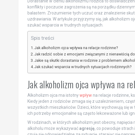
Dorastanie w cieniu alkoholizmu rodzica to doświadczen
konflikty i poczucie zagrożenia są na porządku dziennym
balastem. Zrozumienie tych uczuć oraz znalezienie skut
uzdrawiania. W artykule przyjrzymy się, jak alkoholizm o
szukać wsparcia w trudnych sytuacjach.
Spis treści
Jak alkoholizm ojca wpływa na relacje rodzinne?
Jak radzić sobie z emocjami związanymi z nienawiścią do
Jakie są skutki dorastania w rodzinie z problemem alkoh
Jak szukać wsparcia w trudnych sytuacjach rodzinnych?
Jak alkoholizm ojca wpływa na re
Alkoholizm ojca ma istotny
wpływ
na relacje rodzinne, k
Kiedy jeden z rodziców zmaga się z uzależnieniem, czę
wszystkich mieszkańców. Dzieci, które wychowują się 
ich potrzeby emocjonalne są często lekceważone lub ig
W rodzinach, w których alkoholizm jest obecny, napięci
alkoholu może wykazywać
agresję
, co powoduje strach 
czują się odpowiedzialne za sytuację, starając się napra