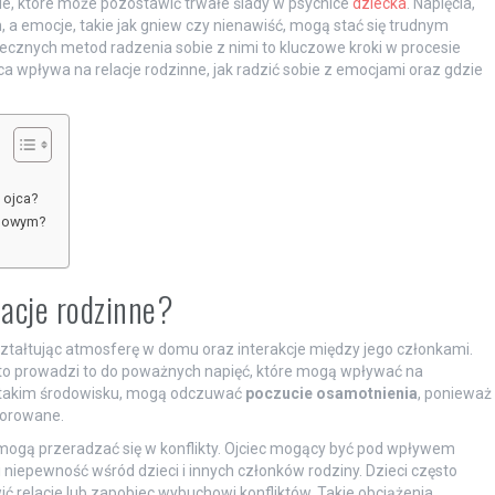
ie, które może pozostawić trwałe ślady w psychice
dziecka
. Napięcia,
, a emocje, takie jak gniew czy nienawiść, mogą stać się trudnym
ecznych metod radzenia sobie z nimi to kluczowe kroki w procesie
jca wpływa na relacje rodzinne, jak radzić sobie z emocjami oraz gdzie
 ojca?
olowym?
lacje rodzinne?
ształtując atmosferę w domu oraz interakcje między jego członkami.
sto prowadzi to do poważnych napięć, które mogą wpływać na
w takim środowisku, mogą odczuwać
poczucie osamotnienia
, ponieważ
norowane.
a mogą przeradzać się w konflikty. Ojciec mogący być pod wpływem
i niepewność wśród dzieci i innych członków rodziny. Dzieci często
wić relacje lub zapobiec wybuchowi konfliktów. Takie obciążenia