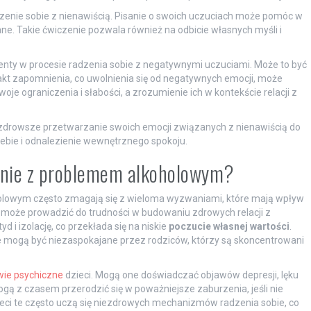
dzenie sobie z nienawiścią. Pisanie o swoich uczuciach może pomóc w
ne. Takie ćwiczenie pozwala również na odbicie własnych myśli i
nty w procesie radzenia sobie z negatywnymi uczuciami. Może to być
e akt zapomnienia, co uwolnienia się od negatywnych emocji, może
oje ograniczenia i słabości, a zrozumienie ich w kontekście relacji z
a zdrowsze przetwarzanie swoich emocji związanych z nienawiścią do
iebie i odnalezienie wewnętrznego spokoju.
dzinie z problemem alkoholowym?
olowym często zmagają się z wieloma wyzwaniami, które mają wpływ
o może prowadzić do trudności w budowaniu zdrowych relacji z
i izolację, co przekłada się na niskie
poczucie własnej wartości
.
ne mogą być niezaspokajane przez rodziców, którzy są skoncentrowani
wie psychiczne
dzieci. Mogą one doświadczać objawów depresji, lęku
ą z czasem przerodzić się w poważniejsze zaburzenia, jeśli nie
ieci te często uczą się niezdrowych mechanizmów radzenia sobie, co