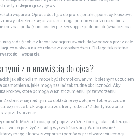
ch, w tym
depresji
czy lęków.
zukała wsparcia. Oprócz dostępu do profesjonalnej pomocy, kluczowe
e rozmowy i dzielenie się uczuciami mogą pomóc w radzeniu sobie z
gdzie można spotkać inne osoby przeżywające podobne doświadczenia,
uszą radzić sobie z konsekwencjami swoich doświadczeń przez całe
lacji, co wpływa na ich relacje w dorosłym życiu. Dlatego tak istotne
twartości i wsparcia
.
zanymi z nienawiścią do ojca?
akich jak alkoholizm, może być skomplikowanym i bolesnym uczuciem.
ia osamotnienia, jakie mogą nasilać tak trudne okoliczności. Aby
ilka kroków, które pomogą w ich zrozumieniu i przetworzeniu.
e
. Zastanów się nad tym, co dokładnie wywołuje w Tobie poczucie
ojca, czy może brak wsparcia ze strony rodzica? Zidentyfikowanie
oraz przetworzenie.
wy sposób
. Można to osiągnąć poprzez różne formy, takie jak terapia
nia swoich przeżyć z osobą wykwalifikowaną. Warto również
y, którzy mogą stanowić wsparcie i pomóc w przetworzeniu emocji.