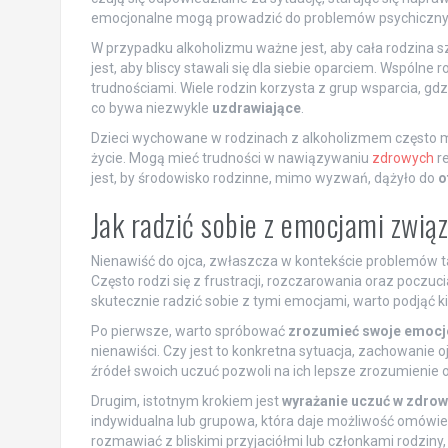
emocjonalne mogą prowadzić do problemów psychiczny
W przypadku alkoholizmu ważne jest, aby cała rodzina s
jest, aby bliscy stawali się dla siebie oparciem. Wspóln
trudnościami. Wiele rodzin korzysta z grup wsparcia, 
co bywa niezwykle
uzdrawiające
.
Dzieci wychowane w rodzinach z alkoholizmem często m
życie. Mogą mieć trudności w nawiązywaniu
zdrowych
re
jest, by środowisko rodzinne, mimo wyzwań, dążyło do
o
Jak radzić sobie z emocjami zwią
Nienawiść do ojca, zwłaszcza w kontekście problemów t
Często rodzi się z frustracji, rozczarowania oraz poczuc
skutecznie radzić sobie z tymi emocjami, warto podjąć k
Po pierwsze, warto spróbować
zrozumieć swoje emocj
nienawiści. Czy jest to konkretna sytuacja, zachowanie 
źródeł swoich uczuć pozwoli na ich lepsze zrozumienie 
Drugim, istotnym krokiem jest
wyrażanie uczuć w zdro
indywidualna lub grupowa, która daje możliwość omówie
rozmawiać z bliskimi przyjaciółmi lub członkami rodzin