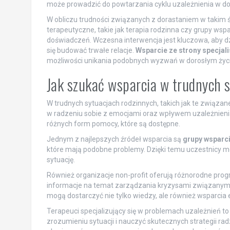
może prowadzić do powtarzania cyklu uzależnienia w do
W obliczu trudności związanych z dorastaniem w takim 
terapeutyczne, takie jak terapia rodzinna czy grupy ws
doświadczeń. Wczesna interwencja jest kluczowa, aby d
się budować trwałe relacje.
Wsparcie ze strony specjal
możliwości unikania podobnych wyzwań w dorosłym życi
Jak szukać wsparcia w trudnych 
W trudnych sytuacjach rodzinnych, takich jak te związa
w radzeniu sobie z emocjami oraz wpływem uzależnienia n
różnych form pomocy, które są dostępne.
Jednym z najlepszych źródeł wsparcia są
grupy wsparc
które mają podobne problemy. Dzięki temu uczestnicy m
sytuację.
Również organizacje non-profit oferują różnorodne prog
informacje na temat zarządzania kryzysami związanymi z
mogą dostarczyć nie tylko wiedzy, ale również wsparcia
Terapeuci specjalizujący się w problemach uzależnień t
zrozumieniu sytuacji i nauczyć skutecznych strategii ra