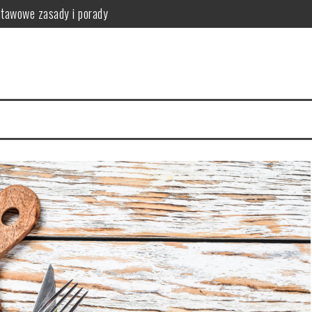
stawowe zasady i porady
anie i przeciwwskazania
przykładowy jadłospis
fektywna utrata wagi
tosowanie i przepisy
nia i produkty zdrowotne