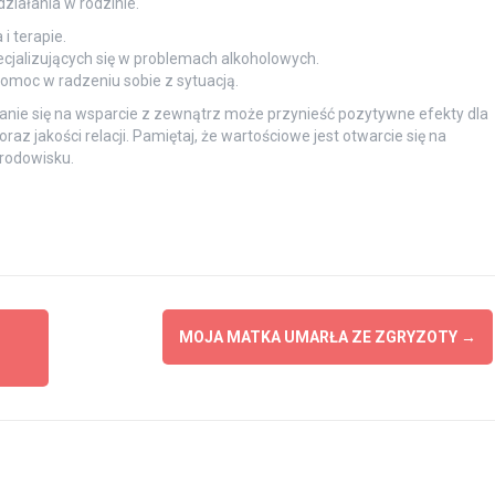
iałania w rodzinie.
i terapie.
pecjalizujących się w problemach alkoholowych.
pomoc w radzeniu sobie z sytuacją.
ranie się na wsparcie z zewnątrz może przynieść pozytywne efekty dla
z jakości relacji. Pamiętaj, że wartościowe jest otwarcie się na
środowisku.
MOJA MATKA UMARŁA ZE ZGRYZOTY
→