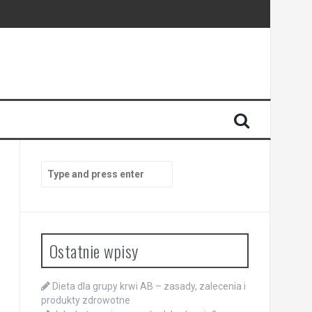
Search
for:
Ostatnie wpisy
Dieta dla grupy krwi AB – zasady, zalecenia i
produkty zdrowotne