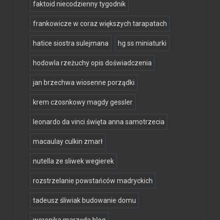
faktoid niecodzienny tygodnik
frankowicze w coraz większych tarapatach
hatice siostra sulejmana
hg ss miniaturki
hodowla rzeżuchy opis doświadczenia
jan brzechwa wiosenne porządki
krem czosnkowy magdy gessler
leonardo da vinci święta anna samotrzecia
macaulay culkin zmarł
nutella ze sliwek wegierek
rozstrzelanie powstańców madryckich
tadeusz śliwiak budowanie domu
weronika marzęda blog