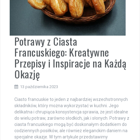
Potrawy z Ciasta
Francuskiego: Kreatywne
Przepisy i Inspiracje na Każdą
Okazję
13 października 2023
Ciasto francuskie to jeden z najbardziej wszechstronnych
składników, który można wykorzystać w kuchni. Jego
delikatna i chrupiąca konsystencja sprawia, że jest idealne
do wielu potraw, zarówno słodkich, jak i słonych. Potrawy z
ciasta francuskiego mogą być doskonałym dodatkiem do
codziennych posiłków, ale również eleganckim daniem na
specjalne okazje. W tym artykule przedstawimy