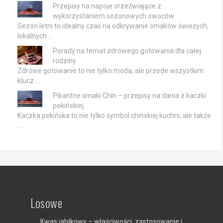
Przepisy na napoje orzeźwiające z
wykorzystaniem sezonowych owoców
Sezon letni to idealny czas na odkrywanie smaków świeżych,
lokalnych …
Porady na temat zdrowego gotowania dla całej
rodziny
Zdrowe gotowanie to nie tylko moda, ale przede wszystkim
klucz …
Pikantne smaki Chin – przepisy na dania z kaczki
pekińskiej
Kaczka pekińska to nie tylko symbol chińskiej kuchni, ale także
…
Losowe
Kwas jabłkowy – właściwości, zastosowanie i