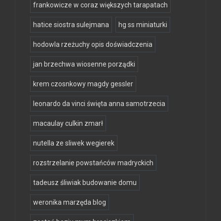
frankowicze w coraz większych tarapatach
hatice siostra sulejmana
hg ss miniaturki
hodowla rzeżuchy opis doświadczenia
jan brzechwa wiosenne porządki
krem czosnkowy magdy gessler
leonardo da vinci święta anna samotrzecia
macaulay culkin zmarł
nutella ze sliwek wegierek
rozstrzelanie powstańców madryckich
tadeusz śliwiak budowanie domu
weronika marzęda blog