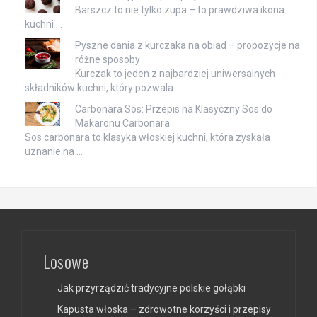
Barszcz to nie tylko zupa – to prawdziwa ikona
kuchni …
Pyszne dania z kurczaka na obiad – propozycje na
różne sposoby
Kurczak to jeden z najbardziej uniwersalnych
składników kuchni, który pozwala …
Carbonara Sos: Przepis na Klasyczny Sos do
Makaronu Carbonara
Sos carbonara to klasyka włoskiej kuchni, która zyskała
uznanie na …
Losowe
Jak przyrządzić tradycyjne polskie gołąbki
Kapusta włoska – zdrowotne korzyści i przepisy