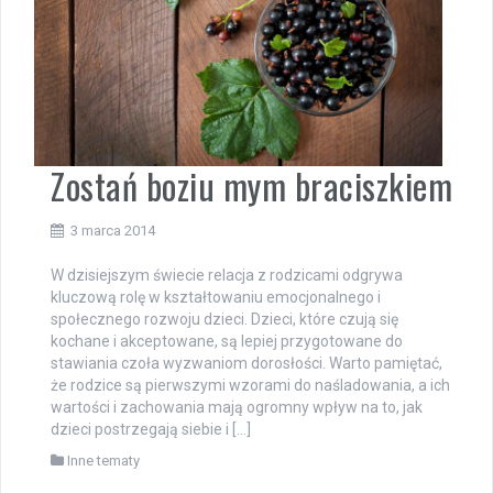
Zostań boziu mym braciszkiem
3 marca 2014
W dzisiejszym świecie relacja z rodzicami odgrywa
kluczową rolę w kształtowaniu emocjonalnego i
społecznego rozwoju dzieci. Dzieci, które czują się
kochane i akceptowane, są lepiej przygotowane do
stawiania czoła wyzwaniom dorosłości. Warto pamiętać,
że rodzice są pierwszymi wzorami do naśladowania, a ich
wartości i zachowania mają ogromny wpływ na to, jak
dzieci postrzegają siebie i […]
Inne tematy