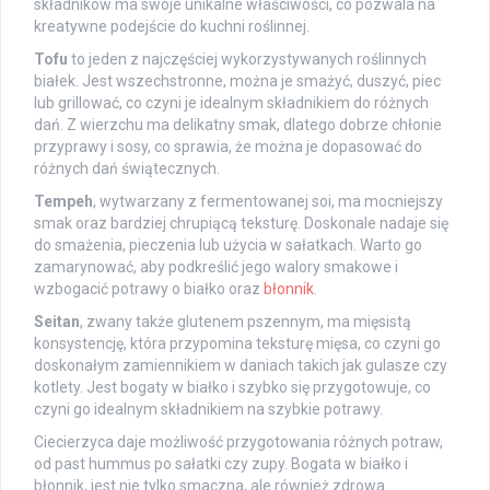
składników ma swoje unikalne właściwości, co pozwala na
kreatywne podejście do kuchni roślinnej.
Tofu
to jeden z najczęściej wykorzystywanych roślinnych
białek. Jest wszechstronne, można je smażyć, duszyć, piec
lub grillować, co czyni je idealnym składnikiem do różnych
dań. Z wierzchu ma delikatny smak, dlatego dobrze chłonie
przyprawy i sosy, co sprawia, że można je dopasować do
różnych dań świątecznych.
Tempeh
, wytwarzany z fermentowanej soi, ma mocniejszy
smak oraz bardziej chrupiącą teksturę. Doskonale nadaje się
do smażenia, pieczenia lub użycia w sałatkach. Warto go
zamarynować, aby podkreślić jego walory smakowe i
wzbogacić potrawy o białko oraz
błonnik
.
Seitan
, zwany także glutenem pszennym, ma mięsistą
konsystencję, która przypomina teksturę mięsa, co czyni go
doskonałym zamiennikiem w daniach takich jak gulasze czy
kotlety. Jest bogaty w białko i szybko się przygotowuje, co
czyni go idealnym składnikiem na szybkie potrawy.
Ciecierzyca daje możliwość przygotowania różnych potraw,
od past hummus po sałatki czy zupy. Bogata w białko i
błonnik, jest nie tylko smaczna, ale również zdrowa.