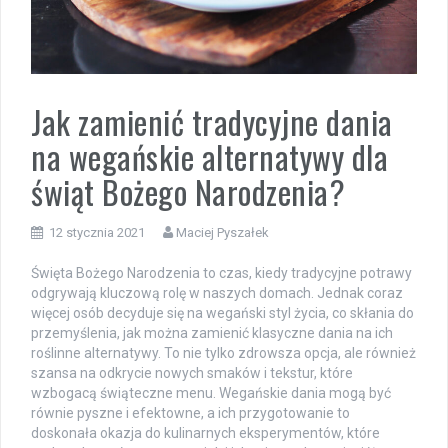
Jak zamienić tradycyjne dania
na wegańskie alternatywy dla
świąt Bożego Narodzenia?
12 stycznia 2021
Maciej Pyszałek
Święta Bożego Narodzenia to czas, kiedy tradycyjne potrawy
odgrywają kluczową rolę w naszych domach. Jednak coraz
więcej osób decyduje się na wegański styl życia, co skłania do
przemyślenia, jak można zamienić klasyczne dania na ich
roślinne alternatywy. To nie tylko zdrowsza opcja, ale również
szansa na odkrycie nowych smaków i tekstur, które
wzbogacą świąteczne menu. Wegańskie dania mogą być
równie pyszne i efektowne, a ich przygotowanie to
doskonała okazja do kulinarnych eksperymentów, które