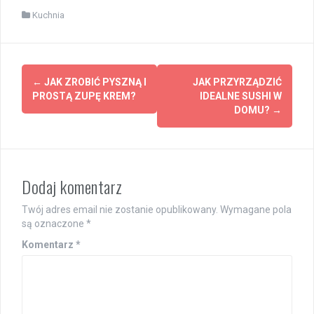
Kuchnia
Post
←
JAK ZROBIĆ PYSZNĄ I
JAK PRZYRZĄDZIĆ
navigation
PROSTĄ ZUPĘ KREM?
IDEALNE SUSHI W
DOMU?
→
Dodaj komentarz
Twój adres email nie zostanie opublikowany.
Wymagane pola
są oznaczone
*
Komentarz
*