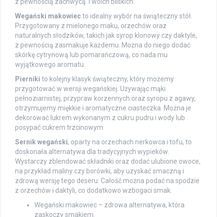
z pewnością zachwycą Twoich bliskich.
Wegański makowiec
to idealny wybór na świąteczny stół.
Przygotowany z mielonego maku, orzechów oraz
naturalnych słodzików, takich jak syrop klonowy czy daktyle,
z pewnością zasmakuje każdemu. Można do niego dodać
skórkę cytrynową lub pomarańczową, co nada mu
wyjątkowego aromatu.
Pierniki
to kolejny klasyk świąteczny, który możemy
przygotować w wersji wegańskiej. Używając mąki
pełnoziarnistej, przypraw korzennych oraz syropu z agawy,
otrzymujemy miękkie i aromatyczne ciasteczka. Można je
dekorować lukrem wykonanym z cukru pudru i wody lub
posypać cukrem trzcinowym.
Sernik wegański
, oparty na orzechach nerkowca i tofu, to
doskonała alternatywa dla tradycyjnych wypieków.
Wystarczy zblendować składniki oraz dodać ulubione owoce,
na przykład maliny czy borówki, aby uzyskać smaczną i
zdrową wersję tego deseru. Całość można podać na spodzie
z orzechów i daktyli, co dodatkowo wzbogaci smak.
Wegański makowiec – zdrowa alternatywa, która
zaskoczy smakiem.