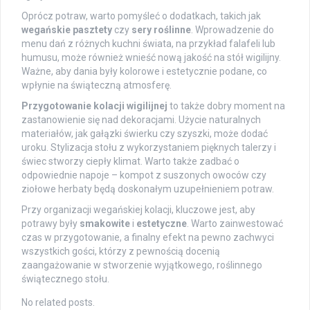
Oprócz potraw, warto pomyśleć o dodatkach, takich jak
wegańskie pasztety
czy
sery roślinne
. Wprowadzenie do
menu dań z różnych kuchni świata, na przykład falafeli lub
humusu, może również wnieść nową jakość na stół wigilijny.
Ważne, aby dania były kolorowe i estetycznie podane, co
wpłynie na świąteczną atmosferę.
Przygotowanie kolacji wigilijnej
to także dobry moment na
zastanowienie się nad dekoracjami. Użycie naturalnych
materiałów, jak gałązki świerku czy szyszki, może dodać
uroku. Stylizacja stołu z wykorzystaniem pięknych talerzy i
świec stworzy ciepły klimat. Warto także zadbać o
odpowiednie napoje – kompot z suszonych owoców czy
ziołowe herbaty będą doskonałym uzupełnieniem potraw.
Przy organizacji wegańskiej kolacji, kluczowe jest, aby
potrawy były
smakowite
i
estetyczne
. Warto zainwestować
czas w przygotowanie, a finalny efekt na pewno zachwyci
wszystkich gości, którzy z pewnością docenią
zaangażowanie w stworzenie wyjątkowego, roślinnego
świątecznego stołu.
No related posts.