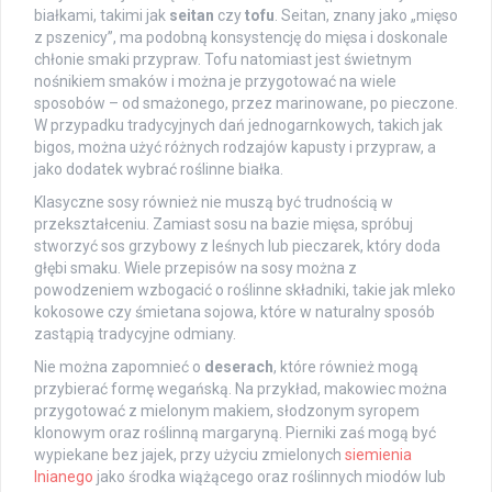
białkami, takimi jak
seitan
czy
tofu
. Seitan, znany jako „mięso
z pszenicy”, ma podobną konsystencję do mięsa i doskonale
chłonie smaki przypraw. Tofu natomiast jest świetnym
nośnikiem smaków i można je przygotować na wiele
sposobów – od smażonego, przez marinowane, po pieczone.
W przypadku tradycyjnych dań jednogarnkowych, takich jak
bigos, można użyć różnych rodzajów kapusty i przypraw, a
jako dodatek wybrać roślinne białka.
Klasyczne sosy również nie muszą być trudnością w
przekształceniu. Zamiast sosu na bazie mięsa, spróbuj
stworzyć sos grzybowy z leśnych lub pieczarek, który doda
głębi smaku. Wiele przepisów na sosy można z
powodzeniem wzbogacić o roślinne składniki, takie jak mleko
kokosowe czy śmietana sojowa, które w naturalny sposób
zastąpią tradycyjne odmiany.
Nie można zapomnieć o
deserach
, które również mogą
przybierać formę wegańską. Na przykład, makowiec można
przygotować z mielonym makiem, słodzonym syropem
klonowym oraz roślinną margaryną. Pierniki zaś mogą być
wypiekane bez jajek, przy użyciu zmielonych
siemienia
lnianego
jako środka wiążącego oraz roślinnych miodów lub