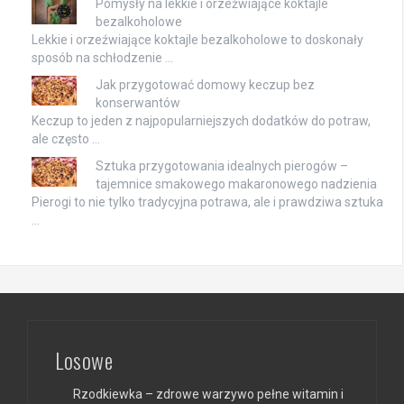
Pomysły na lekkie i orzeźwiające koktajle
bezalkoholowe
Lekkie i orzeźwiające koktajle bezalkoholowe to doskonały
sposób na schłodzenie …
Jak przygotować domowy keczup bez
konserwantów
Keczup to jeden z najpopularniejszych dodatków do potraw,
ale często …
Sztuka przygotowania idealnych pierogów –
tajemnice smakowego makaronowego nadzienia
Pierogi to nie tylko tradycyjna potrawa, ale i prawdziwa sztuka
…
Losowe
Rzodkiewka – zdrowe warzywo pełne witamin i