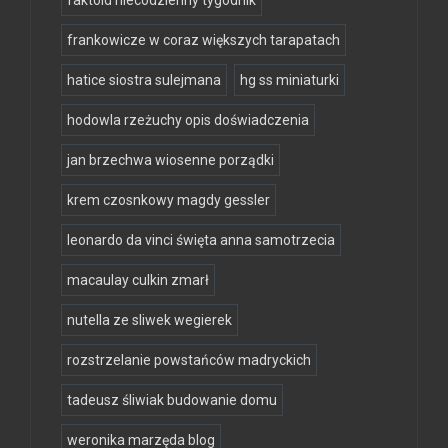
frankowicze w coraz większych tarapatach
hatice siostra sulejmana
hg ss miniaturki
hodowla rzeżuchy opis doświadczenia
jan brzechwa wiosenne porządki
krem czosnkowy magdy gessler
leonardo da vinci święta anna samotrzecia
macaulay culkin zmarł
nutella ze sliwek wegierek
rozstrzelanie powstańców madryckich
tadeusz śliwiak budowanie domu
weronika marzęda blog