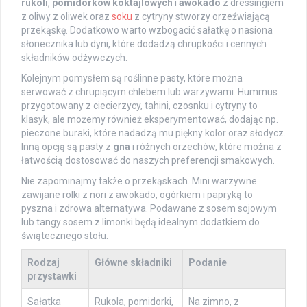
rukoli
,
pomidorków koktajlowych
i
awokado
z dressingiem
z oliwy z oliwek oraz
soku
z cytryny stworzy orzeźwiającą
przekąskę. Dodatkowo warto wzbogacić sałatkę o nasiona
słonecznika lub dyni, które dodadzą chrupkości i cennych
składników odżywczych.
Kolejnym pomysłem są roślinne pasty, które można
serwować z chrupiącym chlebem lub warzywami. Hummus
przygotowany z ciecierzycy, tahini, czosnku i cytryny to
klasyk, ale możemy również eksperymentować, dodając np.
pieczone buraki, które nadadzą mu piękny kolor oraz słodycz.
Inną opcją są pasty z
gna
i różnych orzechów, które można z
łatwością dostosować do naszych preferencji smakowych.
Nie zapominajmy także o przekąskach. Mini warzywne
zawijane rolki z nori z awokado, ogórkiem i papryką to
pyszna i zdrowa alternatywa. Podawane z sosem sojowym
lub tangy sosem z limonki będą idealnym dodatkiem do
świątecznego stołu.
Rodzaj
Główne składniki
Podanie
przystawki
Sałatka
Rukola, pomidorki,
Na zimno, z