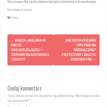
kluczowe dla zachowania bezpieczeństwa zdrowotnego.
No related posts.
Dieta
Post
←
KASZA JAGLANA W
JAK ODCHUDZANIE
navigation
DIECIE
WPŁYWA NA
ODCHUDZAJĄCEJ –
MIESIĄCZKĘ?
ZDROWE WŁAŚCIWOŚCI
PRZYCZYNY I SKUTKI
I EFEKTY
ZDROWOTNE
→
Dodaj komentarz
Twój adres email nie zostanie opublikowany.
Wymagane pola
są oznaczone
*