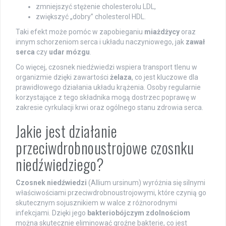
zmniejszyć stężenie cholesterolu LDL,
zwiększyć „dobry” cholesterol HDL.
Taki efekt może pomóc w zapobieganiu
miażdżycy
oraz
innym schorzeniom serca i układu naczyniowego, jak
zawał
serca
czy
udar mózgu
.
Co więcej, czosnek niedźwiedzi wspiera transport tlenu w
organizmie dzięki zawartości
żelaza
, co jest kluczowe dla
prawidłowego działania układu krążenia. Osoby regularnie
korzystające z tego składnika mogą dostrzec poprawę w
zakresie cyrkulacji krwi oraz ogólnego stanu zdrowia serca.
Jakie jest działanie
przeciwdrobnoustrojowe czosnku
niedźwiedziego?
Czosnek niedźwiedzi
(Allium ursinum) wyróżnia się silnymi
właściwościami przeciwdrobnoustrojowymi, które czynią go
skutecznym sojusznikiem w walce z różnorodnymi
infekcjami. Dzięki jego
bakteriobójczym zdolnościom
można skutecznie eliminować groźne bakterie, co jest