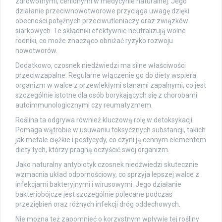
zdrowotnymi, cenionymi w medycynie naturalnej. Jego
działanie przeciwnowotworowe przyciąga uwagę dzięki
obecności potężnych przeciwutleniaczy oraz związków
siarkowych. Te składniki efektywnie neutralizują wolne
rodniki, co może znacząco obniżać ryzyko rozwoju
nowotworów.
Dodatkowo, czosnek niedźwiedzi ma silne właściwości
przeciwzapalne. Regularne włączenie go do diety wspiera
organizm w walce z przewlekłymi stanami zapalnymi, co jest
szczególnie istotne dla osób borykających się z chorobami
autoimmunologicznymi czy reumatyzmem.
Roślina ta odgrywa również kluczową rolę w detoksykacji.
Pomaga wątrobie w usuwaniu toksycznych substancji, takich
jak metale ciężkie i pestycydy, co czyni ją cennym elementem
diety tych, którzy pragną oczyścić swój organizm.
Jako naturalny antybiotyk czosnek niedźwiedzi skutecznie
wzmacnia układ odpornościowy, co sprzyja lepszej walce z
infekcjami bakteryjnymi i wirusowymi. Jego działanie
bakteriobójcze jest szczególnie polecane podczas
przeziębień oraz różnych infekcji dróg oddechowych.
Nie można też zapomnieć o korzystnym wpływie tej rośliny