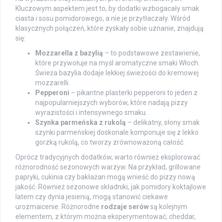
Kluczowym aspektem jest to, by dodatki wzbogacały smak
ciasta i sosu pomidorowego, a nie je przytłaczały. Wśród
klasycznych połączeń, które zyskały sobie uznanie, znajdują
się:
Mozzarella z bazylią
– to podstawowe zestawienie,
które przywołuje na myśl aromatyczne smaki Włoch.
Świeża bazylia dodaje lekkiej świeżości do kremowej
mozzarelli.
Pepperoni
– pikantne plasterki pepperoni to jeden z
najpopularniejszych wyborów, które nadają pizzy
wyrazistości i intensywnego smaku.
Szynka parmeńska z rukolą
– delikatny, słony smak
szynki parmeńskiej doskonale komponuje się z lekko
gorzką rukolą, co tworzy zrównoważoną całość.
Oprócz tradycyjnych dodatków, warto również eksplorować
różnorodność sezonowych warzyw. Na przykład, grillowane
papryki, cukinia czy bakłażan mogą wnieść do pizzy nową
jakość. Również sezonowe składniki, jak pomidory koktajlowe
latem czy dynia jesienią, mogą stanowić ciekawe
urozmaicenie. Różnorodne
rodzaje serów
są kolejnym
elementem, z którym można eksperymentować; cheddar,