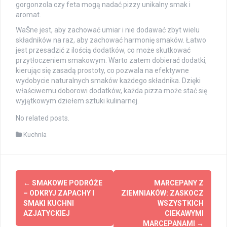
gorgonzola czy feta mogą nadać pizzy unikalny smak i
aromat.
WaŜne jest, aby zachować umiar i nie dodawać zbyt wielu
składników na raz, aby zachować harmonię smaków. Łatwo
jest przesadzić z ilością dodatków, co może skutkować
przytłoczeniem smakowym. Warto zatem dobierać dodatki,
kierując się zasadą prostoty, co pozwala na efektywne
wydobycie naturalnych smaków każdego składnika. Dzięki
właściwemu doborowi dodatków, każda pizza może stać się
wyjątkowym dziełem sztuki kulinarnej.
No related posts.
Kuchnia
Post
←
SMAKOWE PODRÓŻE
MARCEPANY Z
navigation
– ODKRYJ ZAPACHY I
ZIEMNIAKÓW: ZASKOCZ
SMAKI KUCHNI
WSZYSTKICH
AZJATYCKIEJ
CIEKAWYMI
MARCEPANAMI
→