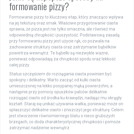
formowanie pizzy?
Formowanie pizzy to kluczowy etap, który znacząco wpływa
na jej teksturę oraz smak. Właściwe przygotowanie ciasta
sprawia, że pizza jest nie tylko smaczna, ale również ma
odpowiednią chrupkość i puszystość. Podstawową zasadą
przy formowaniu pizzy jest użycie rąk, co pozwala na
zachowanie struktury ciasta oraz zatrzymanie bąbelków
powietrza wewnątrz. Te bąbelki są niezwykle ważne,
ponieważ odpowiadają za chrupkość spodu oraz lekkość
całej pizzy.
Status szczęściem do rozciągania ciasta powinien być
spokojny i delikatny. Warto zacząć od kulki ciasta
umieszczonej na lekko posypanej mąką powierzchni, a
następnie przy pomocy opuszków palców delikatnie
rozciągać ciasto od środka ku krawędzi, nadając mu okrągły
kształt. Staraj się unikać używania wałka, ponieważ może on
spłaszczyć delikatne ciasto i zniszczyć jego strukturę. Celem
jest stworzenie równomiernego blatu o nieco grubszych
brzegach, co doda charakterystycznej chrupkości i pomoże
zatrzymać nadzienie wewnątrz.