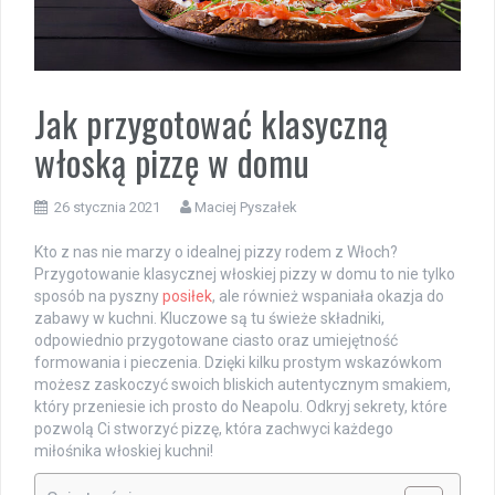
Jak przygotować klasyczną
włoską pizzę w domu
26 stycznia 2021
Maciej Pyszałek
Kto z nas nie marzy o idealnej pizzy rodem z Włoch?
Przygotowanie klasycznej włoskiej pizzy w domu to nie tylko
sposób na pyszny
posiłek
, ale również wspaniała okazja do
zabawy w kuchni. Kluczowe są tu świeże składniki,
odpowiednio przygotowane ciasto oraz umiejętność
formowania i pieczenia. Dzięki kilku prostym wskazówkom
możesz zaskoczyć swoich bliskich autentycznym smakiem,
który przeniesie ich prosto do Neapolu. Odkryj sekrety, które
pozwolą Ci stworzyć pizzę, która zachwyci każdego
miłośnika włoskiej kuchni!