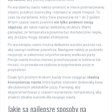
Po wyrobieniu ciasto należy umieścić w misce posmarowanej
olejem, przykryć ściereczką i odstawić w ciepłe miejsce. To
czas na wyrastanie, który trwa zazwyczaj od 1 do 2 godzin.
W tym czasie ciasto powinno
nie tylko podwoić swoją
objętość
, ale także nabrać delikatnej struktury. Warto
pamiętać, że temperatura powinna być dostatecznie ciepła,
aby drożdże mogły działać efektywnie.
Po wyrośnięciu ciasto można delikatnie wyrobić jeszcze raz,
aby usunąć nadmiar powietrza. Następnie należy je podzielić
na porcje, w zależności od preferowanej wielkości pizzy.
Porcje ciasta można również przechowywać w lodówce lub
mrozić, co pozwala na szybsze przygotowanie pizzy w
przyszłości.
Dzięki tym prostym krokom, każdy może osiągnąć
idealną
konsystencję ciasta
, które będzie stanowić doskonałą bazę
dla ulubionych składników pizzy. Pamiętaj, aby
eksperymentować z czasem wyrastania i temperaturą, aby
znaleźć idealne warunki dla swojego ciasta.
Jakie są najlepsze sposoby na