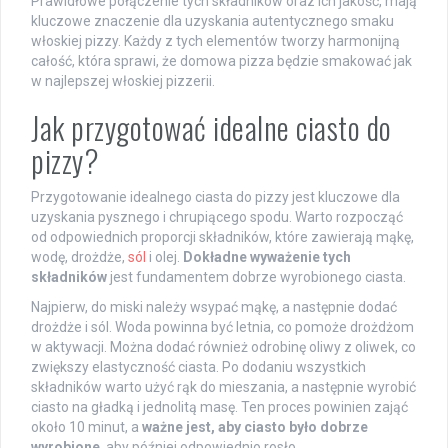
Prawidłowe połączenie tych składników oraz ich jakość, mają
kluczowe znaczenie dla uzyskania autentycznego smaku
włoskiej pizzy. Każdy z tych elementów tworzy harmonijną
całość, która sprawi, że domowa pizza będzie smakować jak
w najlepszej włoskiej pizzerii.
Jak przygotować idealne ciasto do
pizzy?
Przygotowanie idealnego ciasta do pizzy jest kluczowe dla
uzyskania pysznego i chrupiącego spodu. Warto rozpocząć
od odpowiednich proporcji składników, które zawierają mąkę,
wodę, drożdże,
sól
i olej.
Dokładne wyważenie tych
składników
jest fundamentem dobrze wyrobionego ciasta.
Najpierw, do miski należy wsypać mąkę, a następnie dodać
drożdże i sól. Woda powinna być letnia, co pomoże drożdżom
w aktywacji. Można dodać również odrobinę oliwy z oliwek, co
zwiększy elastyczność ciasta. Po dodaniu wszystkich
składników warto użyć rąk do mieszania, a następnie wyrobić
ciasto na gładką i jednolitą masę. Ten proces powinien zająć
około 10 minut, a
ważne jest, aby ciasto było dobrze
wyrobione
, aby później odpowiednio rosło.