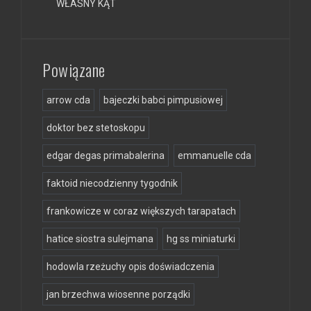
WŁASNY KĄT
Powiązane
arrow cda
bajeczki babci pimpusiowej
doktor bez stetoskopu
edgar degas primabalerina
emmanuelle cda
faktoid niecodzienny tygodnik
frankowicze w coraz większych tarapatach
hatice siostra sulejmana
hg ss miniaturki
hodowla rzeżuchy opis doświadczenia
jan brzechwa wiosenne porządki