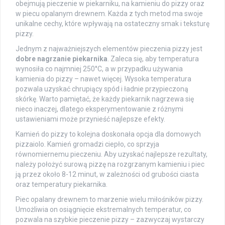
obejmują pieczenie w piekarniku, na kamieniu do pizzy oraz
w piecu opalanym drewnem. Każda z tych metod ma swoje
unikalne cechy, które wpływają na ostateczny smak i teksturę
pizzy.
Jednym z najważniejszych elementów pieczenia pizzy jest
dobre nagrzanie piekarnika
. Zaleca się, aby temperatura
wynosiła co najmniej 250°C, a w przypadku używania
kamienia do pizzy – nawet więcej. Wysoka temperatura
pozwala uzyskać chrupiący spód i ładnie przypieczoną
skórkę. Warto pamiętać, że każdy piekarnik nagrzewa się
nieco inaczej, dlatego eksperymentowanie z różnymi
ustawieniami może przynieść najlepsze efekty.
Kamień do pizzy to kolejna doskonała opcja dla domowych
pizzaiolo. Kamień gromadzi ciepło, co sprzyja
równomiernemu pieczeniu. Aby uzyskać najlepsze rezultaty,
należy położyć surową pizzę na rozgrzanym kamieniu i piec
ją przez około 8-12 minut, w zależności od grubości ciasta
oraz temperatury piekarnika.
Piec opalany drewnem to marzenie wielu miłośników pizzy.
Umożliwia on osiągnięcie ekstremalnych temperatur, co
pozwala na szybkie pieczenie pizzy – zazwyczaj wystarczy