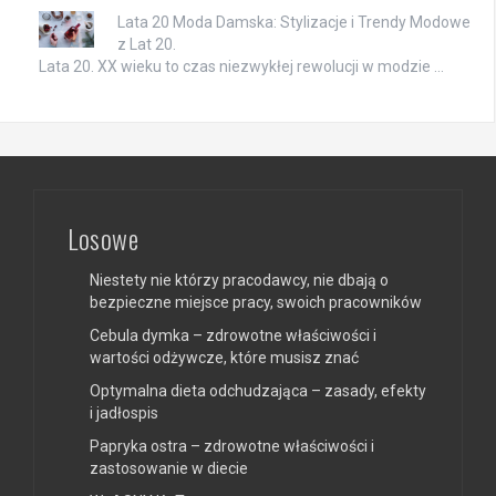
Lata 20 Moda Damska: Stylizacje i Trendy Modowe
z Lat 20.
Lata 20. XX wieku to czas niezwykłej rewolucji w modzie …
Losowe
Niestety nie którzy pracodawcy, nie dbają o
bezpieczne miejsce pracy, swoich pracowników
Cebula dymka – zdrowotne właściwości i
wartości odżywcze, które musisz znać
Optymalna dieta odchudzająca – zasady, efekty
i jadłospis
Papryka ostra – zdrowotne właściwości i
zastosowanie w diecie