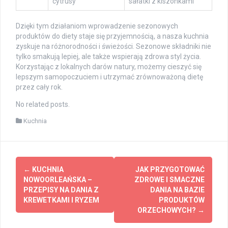
cytrusy
sałatki z kiszonkami
Dzięki tym działaniom wprowadzenie sezonowych
produktów do diety staje się przyjemnością, a nasza kuchnia
zyskuje na różnorodności i świeżości. Sezonowe składniki nie
tylko smakują lepiej, ale także wspierają zdrowa styl życia.
Korzystając z lokalnych darów natury, możemy cieszyć się
lepszym samopoczuciem i utrzymać zrównoważoną dietę
przez cały rok.
No related posts.
Kuchnia
Post
←
KUCHNIA
JAK PRZYGOTOWAĆ
navigation
NOWOORLEAŃSKA –
ZDROWE I SMACZNE
PRZEPISY NA DANIA Z
DANIA NA BAZIE
KREWETKAMI I RYZEM
PRODUKTÓW
ORZECHOWYCH?
→