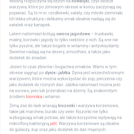
Wiosną rozpoczyna się sezon na
nowalijki
, czyli świeże
warzywa, które po zimowym okresie w końcu zaczynają się
pojawiać. Są to m.in. rzodkiewki, sałaty, czy młode ziemniaki.
Ich lekka struktura i delikatny smak idealnie nadają się do
sałatek oraz kanapek.
Latem natomiast królują
owoce jagodowe
– truskawki,
maliny, borówki i jagody to tylko niektóre z nich. Są one nie
tylko pyszne, ale także bogate w witaminy i antyoksydanty.
Świetnie nadają się na desery, smoothies, a także jako
dodatek do śniadań.
Jesień to czas zbiorów i bogactwa smaków. Warto w tym
okresie sięgnąć po
dynie
i
jabłka
. Dynia jest wszechstronnym
warzywem, które można wykorzystać do zup, pieczenia czy
jako dodatek do różnych dań. Jabłka natomiast można jeść
na surowo, piec lub przerabiać na dżemy. Są znakomitym
źródłem
błonnika
i witamin.
Zimą zaś do łask wracają
kiszonki
i warzywa korzeniowe,
takie jak marchew, buraki czy seler. Kiszonki nie tylko
wzbogacają smak potraw, ale także korzystnie wpływają na
mikroflorę bakteryjną
jelit
. Warzywa korzeniowe są idealne
do gulaszy, zup oraz jako dodatek do dań mięsnych.