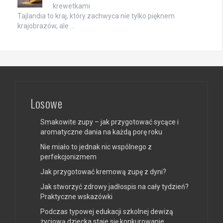
krewetkami
Tajlandia to kraj, który zachwyca nie tylko pięknem
krajobrazów, ale …
Losowe
Smakowite zupy – jak przygotować sycące i
aromatyczne dania na każdą porę roku
Nie miało to jednak nic wspólnego z
perfekcjonizmem
Jak przygotować kremową zupę z dyni?
Jak stworzyć zdrowy jadłospis na cały tydzień?
Praktyczne wskazówki
Podczas typowej edukacji szkolnej dewizą
życiową dziecka staje się konkurowanie