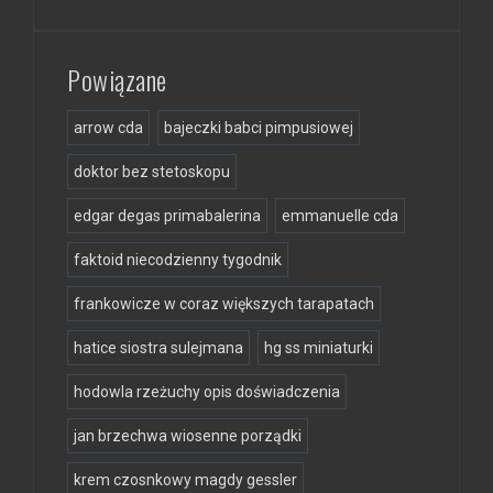
Powiązane
arrow cda
bajeczki babci pimpusiowej
doktor bez stetoskopu
edgar degas primabalerina
emmanuelle cda
faktoid niecodzienny tygodnik
frankowicze w coraz większych tarapatach
hatice siostra sulejmana
hg ss miniaturki
hodowla rzeżuchy opis doświadczenia
jan brzechwa wiosenne porządki
krem czosnkowy magdy gessler