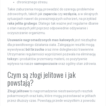
chronicznego stresu.
Takie zaburzenia mogą prowadzić do szeregu problemów
zdrowotnych, takich jak
zaparcia
czy
wzdęcia
, a w skrajnych
sytuacjach nawet do poważniejszych schorzeń, na przykład
raka jelita grubego
. Dlatego tak ważne jest regularne dbanie
o stan naszych jelit poprzez odpowiednie odżywianie i
oczyszczanie organizmu.
Usuwanie nagromadzonych mas kałowych
jest niezbędne
dla prawidłowego działania ciała. Zalegające resztki mogą
wywoływać
ból brzucha
oraz inne dolegliwości trawienne.
Utrzymanie regularności wypróżnień pozwala na eliminację
toksy
n i produktów przemiany materii, co pozytywnie
wpływa na nasze
samopoczucie
oraz ogólny stan zdrowia.
Czym są złogi jelitowe i jak
powstają?
Złogi jelitowe
to nagromadzenie niestrawionych resztek
pokarmowych oraz kału, które mogą pozostawać w jelitach
przez dłuższy czas. Powstają przede wszystkim z powodu: