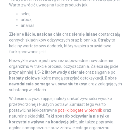
Warto zwrócić uwagę na takie produkty jak:
seler,
arbuz,
ananas.
Zielone liście
,
nasiona chia
oraz
siemię lniane
dostarczają
cennych składników odżywczych oraz błonnika.
Otręby
to
kolejny wartościowy dodatek, który wspiera prawidłowe
funkcjonowanie jelit.
Niezwykle ważne jest również odpowiednie nawodnienie
organizmu w trakcie procesu oczyszczania. Zaleca się picie
przynajmniej
1,5-2 litrów wody dziennie
oraz sięganie po
herbaty ziołowe
, które mogą sprzyjać detoksykacji.
Dobre
nawodnienie pomaga w usuwaniu toksyn
oraz zalegających
substancji w jelitach.
W diecie oczyszczającej należy unikać żywności wysoko
przetworzonej i tłustych potraw. Zamiast tego warto
postawić na lekkostrawne
posiłki bogate w błonnik
oraz
naturalne składniki.
Taki sposób odżywiania nie tylko
korzystnie wpływa na kondycję jelit
, ale także poprawia
ogólne samopoczucie oraz zdrowie całego organizmu.