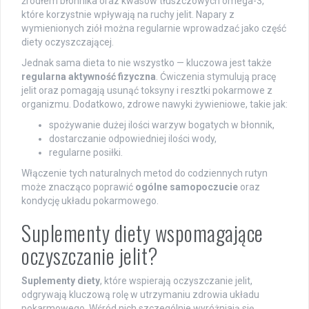
źródłem błonnika oraz kwasów tłuszczowych omega-3,
które korzystnie wpływają na ruchy jelit. Napary z
wymienionych ziół można regularnie wprowadzać jako część
diety oczyszczającej.
Jednak sama dieta to nie wszystko — kluczowa jest także
regularna aktywność fizyczna
. Ćwiczenia stymulują pracę
jelit oraz pomagają usunąć toksyny i resztki pokarmowe z
organizmu. Dodatkowo, zdrowe nawyki żywieniowe, takie jak:
spożywanie dużej ilości warzyw bogatych w błonnik,
dostarczanie odpowiedniej ilości wody,
regularne posiłki.
Włączenie tych naturalnych metod do codziennych rutyn
może znacząco poprawić
ogólne samopoczucie
oraz
kondycję układu pokarmowego.
Suplementy diety wspomagające
oczyszczanie jelit?
Suplementy diety
, które wspierają oczyszczanie jelit,
odgrywają kluczową rolę w utrzymaniu zdrowia układu
pokarmowego. Wśród nich szczególnie wyróżniają się