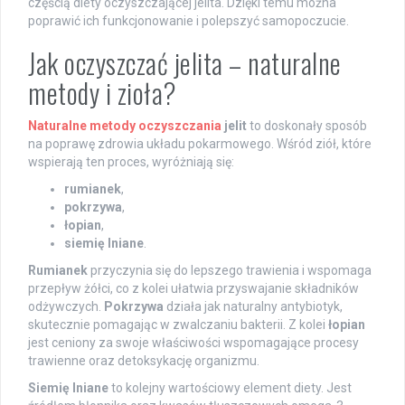
częścią diety oczyszczającej jelita. Dzięki temu można
poprawić ich funkcjonowanie i polepszyć samopoczucie.
Jak oczyszczać jelita – naturalne
metody i zioła?
Naturalne metody oczyszczania
jelit
to doskonały sposób
na poprawę zdrowia układu pokarmowego. Wśród ziół, które
wspierają ten proces, wyróżniają się:
rumianek
,
pokrzywa
,
łopian
,
siemię lniane
.
Rumianek
przyczynia się do lepszego trawienia i wspomaga
przepływ żółci, co z kolei ułatwia przyswajanie składników
odżywczych.
Pokrzywa
działa jak naturalny antybiotyk,
skutecznie pomagając w zwalczaniu bakterii. Z kolei
łopian
jest ceniony za swoje właściwości wspomagające procesy
trawienne oraz detoksykację organizmu.
Siemię lniane
to kolejny wartościowy element diety. Jest