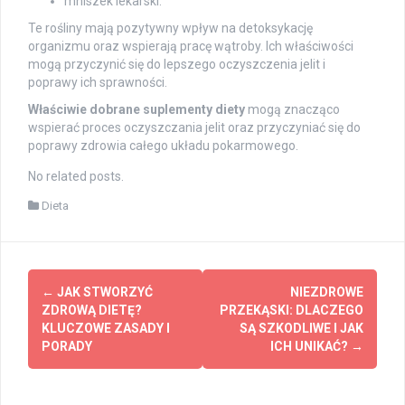
mniszek lekarski.
Te rośliny mają pozytywny wpływ na detoksykację
organizmu oraz wspierają pracę wątroby. Ich właściwości
mogą przyczynić się do lepszego oczyszczenia jelit i
poprawy ich sprawności.
Właściwie dobrane suplementy diety
mogą znacząco
wspierać proces oczyszczania jelit oraz przyczyniać się do
poprawy zdrowia całego układu pokarmowego.
No related posts.
Dieta
Post
←
JAK STWORZYĆ
NIEZDROWE
navigation
ZDROWĄ DIETĘ?
PRZEKĄSKI: DLACZEGO
KLUCZOWE ZASADY I
SĄ SZKODLIWE I JAK
PORADY
ICH UNIKAĆ?
→