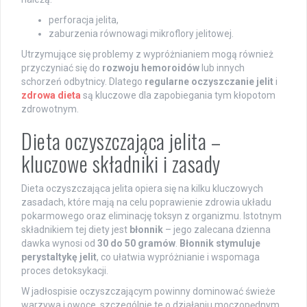
perforacja jelita,
zaburzenia równowagi mikroflory jelitowej.
Utrzymujące się problemy z wypróżnianiem mogą również
przyczyniać się do
rozwoju hemoroidów
lub innych
schorzeń odbytnicy. Dlatego
regularne oczyszczanie jelit
i
zdrowa dieta
są kluczowe dla zapobiegania tym kłopotom
zdrowotnym.
Dieta oczyszczająca jelita –
kluczowe składniki i zasady
Dieta oczyszczająca jelita opiera się na kilku kluczowych
zasadach, które mają na celu poprawienie zdrowia układu
pokarmowego oraz eliminację toksyn z organizmu. Istotnym
składnikiem tej diety jest
błonnik
– jego zalecana dzienna
dawka wynosi od
30 do 50 gramów
.
Błonnik stymuluje
perystaltykę jelit
, co ułatwia wypróżnianie i wspomaga
proces detoksykacji.
W jadłospisie oczyszczającym powinny dominować świeże
warzywa i owoce, szczególnie te o działaniu moczopędnym.