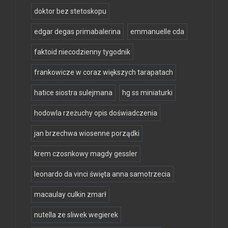
doktor bez stetoskopu
edgar degas primabalerina
emmanuelle cda
faktoid niecodzienny tygodnik
frankowicze w coraz większych tarapatach
hatice siostra sulejmana
hg ss miniaturki
hodowla rzeżuchy opis doświadczenia
jan brzechwa wiosenne porządki
krem czosnkowy magdy gessler
leonardo da vinci święta anna samotrzecia
macaulay culkin zmarł
nutella ze sliwek wegierek