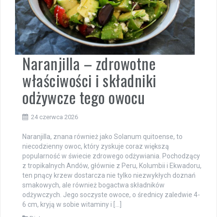
Naranjilla – zdrowotne
właściwości i składniki
odżywcze tego owocu
24 czerwca 2026
Naranjilla, znana również jako Solanum quitoense, to
niecodzienny owoc, który zyskuje coraz większą
popularność w świecie zdrowego odżywiania. Pochodzący
z tropikalnych Andów, głównie z Peru, Kolumbii i Ekwadoru,
ten pnący krzew dostarcza nie tylko niezwykłych doznań
smakowych, ale również bogactwa składników
odżywczych. Jego soczyste owoce, o średnicy zaledwie 4-
6 cm, kryją w sobie witaminy i […]