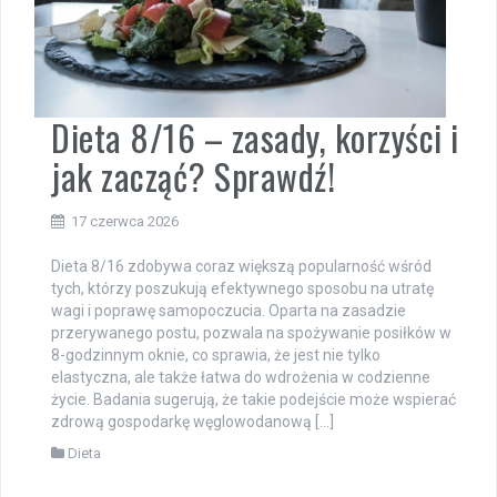
Dieta 8/16 – zasady, korzyści i
jak zacząć? Sprawdź!
17 czerwca 2026
Dieta 8/16 zdobywa coraz większą popularność wśród
tych, którzy poszukują efektywnego sposobu na utratę
wagi i poprawę samopoczucia. Oparta na zasadzie
przerywanego postu, pozwala na spożywanie posiłków w
8-godzinnym oknie, co sprawia, że jest nie tylko
elastyczna, ale także łatwa do wdrożenia w codzienne
życie. Badania sugerują, że takie podejście może wspierać
zdrową gospodarkę węglowodanową […]
Dieta