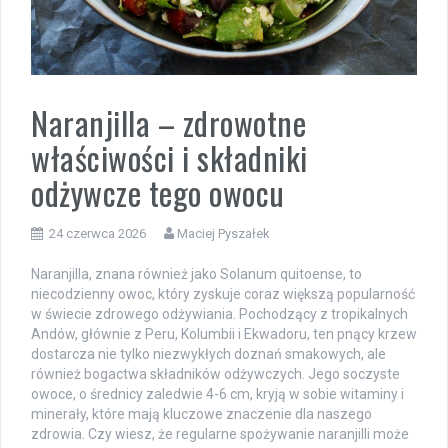
Naranjilla – zdrowotne
właściwości i składniki
odżywcze tego owocu
24 czerwca 2026
Maciej Pyszałek
Naranjilla, znana również jako Solanum quitoense, to
niecodzienny owoc, który zyskuje coraz większą popularność
w świecie zdrowego odżywiania. Pochodzący z tropikalnych
Andów, głównie z Peru, Kolumbii i Ekwadoru, ten pnący krzew
dostarcza nie tylko niezwykłych doznań smakowych, ale
również bogactwa składników odżywczych. Jego soczyste
owoce, o średnicy zaledwie 4-6 cm, kryją w sobie witaminy i
minerały, które mają kluczowe znaczenie dla naszego
zdrowia. Czy wiesz, że regularne spożywanie naranjilli może