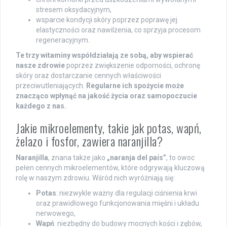
stresem oksydacyjnym,
wsparcie kondycji skóry poprzez poprawę jej
elastyczności oraz nawilżenia, co sprzyja procesom
regeneracyjnym.
Te trzy witaminy współdziałają ze sobą, aby wspierać
nasze zdrowie
poprzez zwiększenie odporności, ochronę
skóry oraz dostarczanie cennych właściwości
przeciwutleniających.
Regularne ich spożycie może
znacząco wpłynąć na jakość życia oraz samopoczucie
każdego z nas.
Jakie mikroelementy, takie jak potas, wapń,
żelazo i fosfor, zawiera naranjilla?
Naranjilla
, znana także jako
„naranja del país”
, to owoc
pełen cennych mikroelementów, które odgrywają kluczową
rolę w naszym zdrowiu. Wśród nich wyróżniają się:
Potas
: niezwykle ważny dla regulacji ciśnienia krwi
oraz prawidłowego funkcjonowania mięśni i układu
nerwowego,
Wapń
: niezbędny do budowy mocnych kości i zębów,