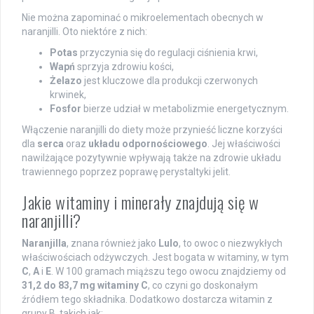
Nie można zapominać o mikroelementach obecnych w
naranjilli. Oto niektóre z nich:
Potas
przyczynia się do regulacji ciśnienia krwi,
Wapń
sprzyja zdrowiu kości,
Żelazo
jest kluczowe dla produkcji czerwonych
krwinek,
Fosfor
bierze udział w metabolizmie energetycznym.
Włączenie naranjilli do diety może przynieść liczne korzyści
dla
serca
oraz
układu odpornościowego
. Jej właściwości
nawilżające pozytywnie wpływają także na zdrowie układu
trawiennego poprzez poprawę perystaltyki jelit.
Jakie witaminy i minerały znajdują się w
naranjilli?
Naranjilla
, znana również jako
Lulo
, to owoc o niezwykłych
właściwościach odżywczych. Jest bogata w witaminy, w tym
C
,
A
i
E
. W 100 gramach miąższu tego owocu znajdziemy od
31,2 do 83,7 mg witaminy C
, co czyni go doskonałym
źródłem tego składnika. Dodatkowo dostarcza witamin z
grupy B, takich jak: