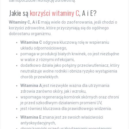
samopoczucie i kondycję zdrowotną.
Jakie są
korzyści witaminy C
, A i E?
Witaminy C, A i E
mają wiele do zaoferowania, jeśli chodzi o
korzyści zdrowotne, które przyczyniają się do ogólnego
dobrostanu organizmu.
Witamina C
odgrywa kluczową rolę w wspieraniu
układu odpornościowego,
pomaga w produkcji białych krwinek, co jest niezbędne
w walce z różnymi infekcjami,
dodatkowo działa jako potężny przeciwutleniacz, który
neutralizuje wolne rodniki i obniża ryzyko wystąpienia
chorób przewlekłych.
Witamina A
jest niezwykle ważna dla utrzymania
zdrowia zarówno skóry, jak i wzroku,
wspomaga regenerację komórek skórnych oraz chroni
je przed szkodliwym działaniem promieni UV,
jest również kluczowa dla prawidłowego widzenia.
Witamina E
znana jest ze swoich właściwości
antyoksydacyjnych,
chroni komórki przed uszkodzeniami wywołanymi