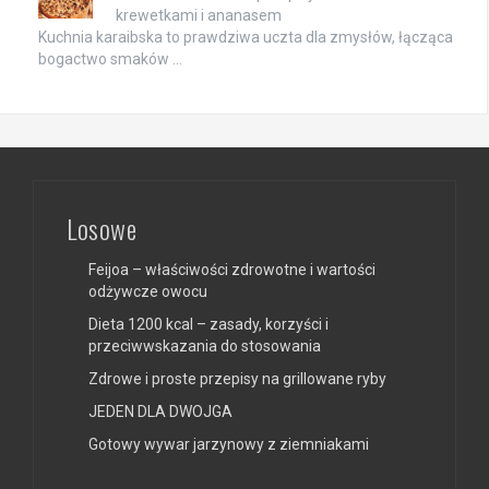
krewetkami i ananasem
Kuchnia karaibska to prawdziwa uczta dla zmysłów, łącząca
bogactwo smaków …
Losowe
Feijoa – właściwości zdrowotne i wartości
odżywcze owocu
Dieta 1200 kcal – zasady, korzyści i
przeciwwskazania do stosowania
Zdrowe i proste przepisy na grillowane ryby
JEDEN DLA DWOJGA
Gotowy wywar jarzynowy z ziemniakami