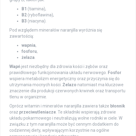
B1
(tiamina),
B2
(ryboflawina),
B3
(niacyna).
Pod względem minerałów naranjilla wyróżnia się
zawartością:
wapnia
,
fosforu
,
żelaza
.
Wapń
jest niezbędny dla zdrowia kości i zębów oraz
prawidłowego funkcjonowania układu nerwowego.
Fosfor
wspiera metabolizm energetyczny oraz przyczynia się do
utrzymania mocnych kości.
Żelazo
natomiast ma kluczowe
znaczenie dla produkcji czerwonych krwinek oraz transportu
tlenu w organizmie.
Oprócz witamin i minerałów naranjilla zawiera także
błonnik
oraz
przeciwutleniacze
. Te składniki wspierają zdrowie
układu pokarmowego i neutralizują wolne rodniki w ciele. W
związku z tym naranjilla może być cennym dodatkiem do
codziennej diety, wpływającym korzystnie na ogólne