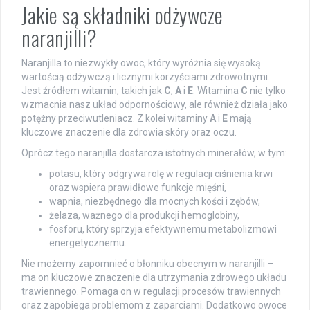
Jakie są składniki odżywcze
naranjilli?
Naranjilla to niezwykły owoc, który wyróżnia się wysoką
wartością odżywczą i licznymi korzyściami zdrowotnymi.
Jest źródłem witamin, takich jak
C
,
A
i
E
. Witamina
C
nie tylko
wzmacnia nasz układ odpornościowy, ale również działa jako
potężny przeciwutleniacz. Z kolei witaminy
A
i
E
mają
kluczowe znaczenie dla zdrowia skóry oraz oczu.
Oprócz tego naranjilla dostarcza istotnych minerałów, w tym:
potasu, który odgrywa rolę w regulacji ciśnienia krwi
oraz wspiera prawidłowe funkcje mięśni,
wapnia, niezbędnego dla mocnych kości i zębów,
żelaza, ważnego dla produkcji hemoglobiny,
fosforu, który sprzyja efektywnemu metabolizmowi
energetycznemu.
Nie możemy zapomnieć o błonniku obecnym w naranjilli –
ma on kluczowe znaczenie dla utrzymania zdrowego układu
trawiennego. Pomaga on w regulacji procesów trawiennych
oraz zapobiega problemom z zaparciami. Dodatkowo owoce