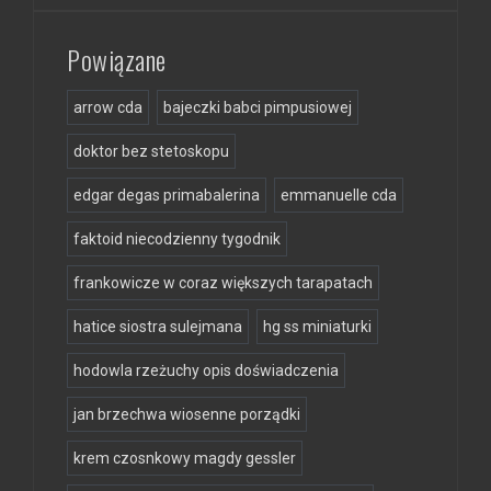
Powiązane
arrow cda
bajeczki babci pimpusiowej
doktor bez stetoskopu
edgar degas primabalerina
emmanuelle cda
faktoid niecodzienny tygodnik
frankowicze w coraz większych tarapatach
hatice siostra sulejmana
hg ss miniaturki
hodowla rzeżuchy opis doświadczenia
jan brzechwa wiosenne porządki
krem czosnkowy magdy gessler