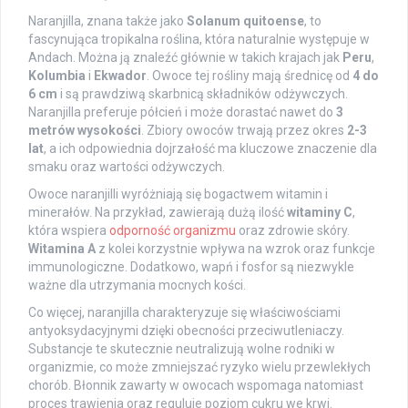
Naranjilla, znana także jako
Solanum quitoense
, to
fascynująca tropikalna roślina, która naturalnie występuje w
Andach. Można ją znaleźć głównie w takich krajach jak
Peru
,
Kolumbia
i
Ekwador
. Owoce tej rośliny mają średnicę od
4 do
6 cm
i są prawdziwą skarbnicą składników odżywczych.
Naranjilla preferuje półcień i może dorastać nawet do
3
metrów wysokości
. Zbiory owoców trwają przez okres
2-3
lat
, a ich odpowiednia dojrzałość ma kluczowe znaczenie dla
smaku oraz wartości odżywczych.
Owoce naranjilli wyróżniają się bogactwem witamin i
minerałów. Na przykład, zawierają dużą ilość
witaminy C
,
która wspiera
odporność organizmu
oraz zdrowie skóry.
Witamina A
z kolei korzystnie wpływa na wzrok oraz funkcje
immunologiczne. Dodatkowo, wapń i fosfor są niezwykle
ważne dla utrzymania mocnych kości.
Co więcej, naranjilla charakteryzuje się właściwościami
antyoksydacyjnymi dzięki obecności przeciwutleniaczy.
Substancje te skutecznie neutralizują wolne rodniki w
organizmie, co może zmniejszać ryzyko wielu przewlekłych
chorób. Błonnik zawarty w owocach wspomaga natomiast
proces trawienia oraz reguluje poziom cukru we krwi.