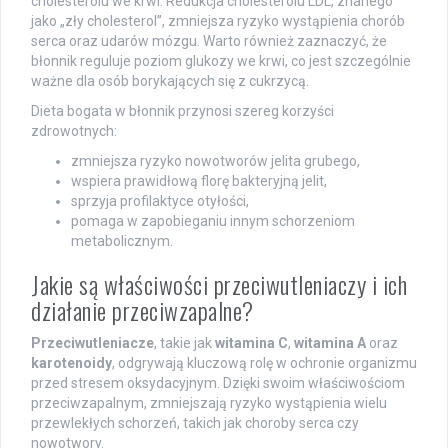
cholesterolu we krwi. Redukcja cholesterolu LDL, znanego
jako „zły cholesterol”, zmniejsza ryzyko wystąpienia chorób
serca oraz udarów mózgu. Warto również zaznaczyć, że
błonnik reguluje poziom glukozy we krwi, co jest szczególnie
ważne dla osób borykających się z cukrzycą.
Dieta bogata w błonnik przynosi szereg korzyści
zdrowotnych:
zmniejsza ryzyko nowotworów jelita grubego,
wspiera prawidłową florę bakteryjną jelit,
sprzyja profilaktyce otyłości,
pomaga w zapobieganiu innym schorzeniom
metabolicznym.
Jakie są właściwości przeciwutleniaczy i ich
działanie przeciwzapalne?
Przeciwutleniacze
, takie jak
witamina C
,
witamina A
oraz
karotenoidy
, odgrywają kluczową rolę w ochronie organizmu
przed stresem oksydacyjnym. Dzięki swoim właściwościom
przeciwzapalnym, zmniejszają ryzyko wystąpienia wielu
przewlekłych schorzeń, takich jak choroby serca czy
nowotwory.