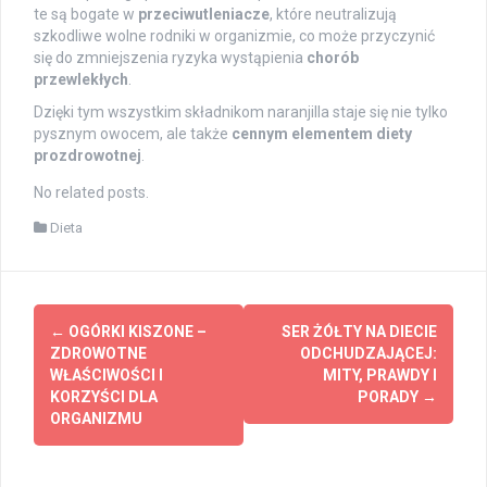
te są bogate w
przeciwutleniacze
, które neutralizują
szkodliwe wolne rodniki w organizmie, co może przyczynić
się do zmniejszenia ryzyka wystąpienia
chorób
przewlekłych
.
Dzięki tym wszystkim składnikom naranjilla staje się nie tylko
pysznym owocem, ale także
cennym elementem diety
prozdrowotnej
.
No related posts.
Dieta
Post
←
OGÓRKI KISZONE –
SER ŻÓŁTY NA DIECIE
navigation
ZDROWOTNE
ODCHUDZAJĄCEJ:
WŁAŚCIWOŚCI I
MITY, PRAWDY I
KORZYŚCI DLA
PORADY
→
ORGANIZMU