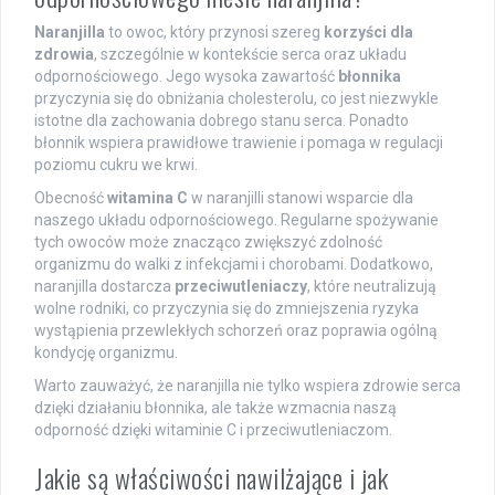
Naranjilla
to owoc, który przynosi szereg
korzyści dla
zdrowia
, szczególnie w kontekście serca oraz układu
odpornościowego. Jego wysoka zawartość
błonnika
przyczynia się do obniżania cholesterolu, co jest niezwykle
istotne dla zachowania dobrego stanu serca. Ponadto
błonnik wspiera prawidłowe trawienie i pomaga w regulacji
poziomu cukru we krwi.
Obecność
witamina C
w naranjilli stanowi wsparcie dla
naszego układu odpornościowego. Regularne spożywanie
tych owoców może znacząco zwiększyć zdolność
organizmu do walki z infekcjami i chorobami. Dodatkowo,
naranjilla dostarcza
przeciwutleniaczy
, które neutralizują
wolne rodniki, co przyczynia się do zmniejszenia ryzyka
wystąpienia przewlekłych schorzeń oraz poprawia ogólną
kondycję organizmu.
Warto zauważyć, że naranjilla nie tylko wspiera zdrowie serca
dzięki działaniu błonnika, ale także wzmacnia naszą
odporność dzięki witaminie C i przeciwutleniaczom.
Jakie są właściwości nawilżające i jak