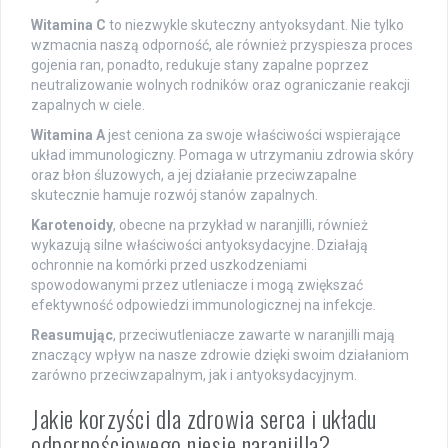
Witamina C
to niezwykle skuteczny antyoksydant. Nie tylko
wzmacnia naszą odporność, ale również przyspiesza proces
gojenia ran, ponadto, redukuje stany zapalne poprzez
neutralizowanie wolnych rodników oraz ograniczanie reakcji
zapalnych w ciele.
Witamina A
jest ceniona za swoje właściwości wspierające
układ immunologiczny. Pomaga w utrzymaniu zdrowia skóry
oraz błon śluzowych, a jej działanie przeciwzapalne
skutecznie hamuje rozwój stanów zapalnych.
Karotenoidy
, obecne na przykład w naranjilli, również
wykazują silne właściwości antyoksydacyjne. Działają
ochronnie na komórki przed uszkodzeniami
spowodowanymi przez utleniacze i mogą zwiększać
efektywność odpowiedzi immunologicznej na infekcje.
Reasumując
, przeciwutleniacze zawarte w naranjilli mają
znaczący wpływ na nasze zdrowie dzięki swoim działaniom
zarówno przeciwzapalnym, jak i antyoksydacyjnym.
Jakie korzyści dla zdrowia serca i układu
odpornościowego niesie naranjilla?