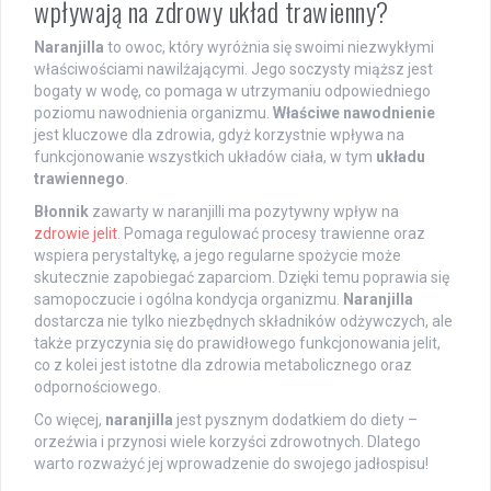
wpływają na zdrowy układ trawienny?
Naranjilla
to owoc, który wyróżnia się swoimi niezwykłymi
właściwościami nawilżającymi. Jego soczysty miąższ jest
bogaty w wodę, co pomaga w utrzymaniu odpowiedniego
poziomu nawodnienia organizmu.
Właściwe nawodnienie
jest kluczowe dla zdrowia, gdyż korzystnie wpływa na
funkcjonowanie wszystkich układów ciała, w tym
układu
trawiennego
.
Błonnik
zawarty w naranjilli ma pozytywny wpływ na
zdrowie jelit
. Pomaga regulować procesy trawienne oraz
wspiera perystaltykę, a jego regularne spożycie może
skutecznie zapobiegać zaparciom. Dzięki temu poprawia się
samopoczucie i ogólna kondycja organizmu.
Naranjilla
dostarcza nie tylko niezbędnych składników odżywczych, ale
także przyczynia się do prawidłowego funkcjonowania jelit,
co z kolei jest istotne dla zdrowia metabolicznego oraz
odpornościowego.
Co więcej,
naranjilla
jest pysznym dodatkiem do diety –
orzeźwia i przynosi wiele korzyści zdrowotnych. Dlatego
warto rozważyć jej wprowadzenie do swojego jadłospisu!