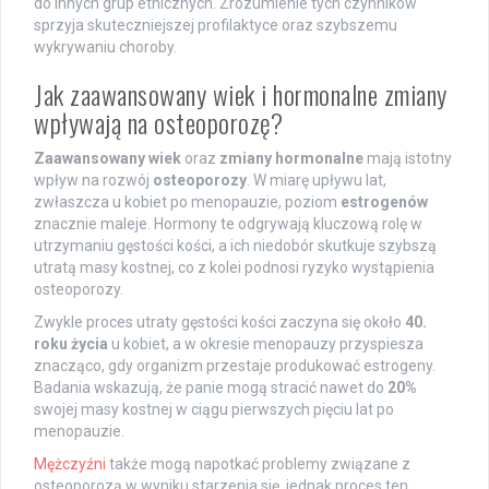
do innych grup etnicznych. Zrozumienie tych czynników
sprzyja skuteczniejszej profilaktyce oraz szybszemu
wykrywaniu choroby.
Jak zaawansowany wiek i hormonalne zmiany
wpływają na osteoporozę?
Zaawansowany wiek
oraz
zmiany hormonalne
mają istotny
wpływ na rozwój
osteoporozy
. W miarę upływu lat,
zwłaszcza u kobiet po menopauzie, poziom
estrogenów
znacznie maleje. Hormony te odgrywają kluczową rolę w
utrzymaniu gęstości kości, a ich niedobór skutkuje szybszą
utratą masy kostnej, co z kolei podnosi ryzyko wystąpienia
osteoporozy.
Zwykle proces utraty gęstości kości zaczyna się około
40.
roku życia
u kobiet, a w okresie menopauzy przyspiesza
znacząco, gdy organizm przestaje produkować estrogeny.
Badania wskazują, że panie mogą stracić nawet do
20%
swojej masy kostnej w ciągu pierwszych pięciu lat po
menopauzie.
Mężczyźni
także mogą napotkać problemy związane z
osteoporozą w wyniku starzenia się, jednak proces ten