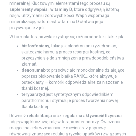
mineralnej. Kluczowymi elementami tego procesu są
suplementy wapnia
i
witaminy D
, które odgrywają istotną
rolę w utrzymaniu zdrowych kości. Wapń wspomaga
mineralizację, natomiast witamina D ułatwia jego
przyswajanie z jelit.
W farmakoterapii wykorzystuje się różnorodne leki, takie jak:
bisfosfoniany
, takie jak alendronian i ryzedronian,
skutecznie hamują proces resorpcji kostnej, co
przyczynia się do zmniejszenia prawdopodobieństwa
złamań,
denosumab
to przeciwciało monoklonalne działające
poprzez blokowanie białka RANKL, które aktywuje
osteoklasty — komórki odpowiedzialne za niszczenie
tkanki kostnej,
teryparatyd
jest syntetycznym odpowiednikiem
parathormonu i stymuluje proces tworzenia nowej
tkanki kostnej.
Również
rehabilitacja
oraz
regularna aktywność fizyczna
odgrywają kluczową rolę w terapii osteoporozy. Ćwiczenia
mające na celu wzmacnianie mięśni oraz poprawę
równowagi znacząco redukują ryzyko upadków i związanych