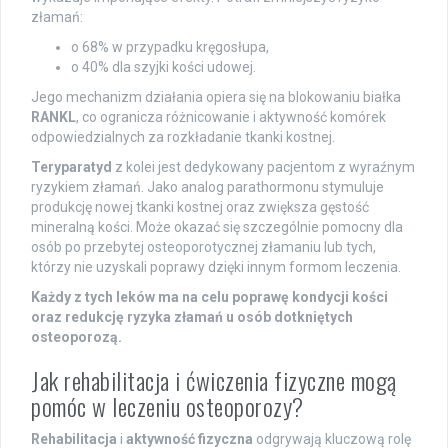
złamań:
o 68% w przypadku kręgosłupa,
o 40% dla szyjki kości udowej.
Jego mechanizm działania opiera się na blokowaniu białka
RANKL
, co ogranicza różnicowanie i aktywność komórek
odpowiedzialnych za rozkładanie tkanki kostnej.
Teryparatyd
z kolei jest dedykowany pacjentom z wyraźnym
ryzykiem złamań. Jako analog parathormonu stymuluje
produkcję nowej tkanki kostnej oraz zwiększa gęstość
mineralną kości. Może okazać się szczególnie pomocny dla
osób po przebytej osteoporotycznej złamaniu lub tych,
którzy nie uzyskali poprawy dzięki innym formom leczenia.
Każdy z tych leków ma na celu poprawę kondycji kości
oraz redukcję ryzyka złamań u osób dotkniętych
osteoporozą.
Jak rehabilitacja i ćwiczenia fizyczne mogą
pomóc w leczeniu osteoporozy?
Rehabilitacja
i
aktywność fizyczna
odgrywają kluczową rolę