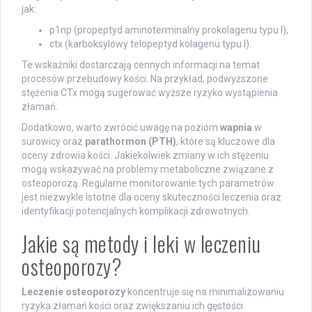
jak:
p1np (propeptyd aminoterminalny prokolagenu typu I),
ctx (karboksylowy telopeptyd kolagenu typu I).
Te wskaźniki dostarczają cennych informacji na temat
procesów przebudowy kości. Na przykład, podwyższone
stężenia CTx mogą sugerować wyższe ryzyko wystąpienia
złamań.
Dodatkowo, warto zwrócić uwagę na poziom
wapnia
w
surowicy oraz
parathormon (PTH)
, które są kluczowe dla
oceny zdrowia kości. Jakiekolwiek zmiany w ich stężeniu
mogą wskazywać na problemy metaboliczne związane z
osteoporozą. Regularne monitorowanie tych parametrów
jest niezwykle istotne dla oceny skuteczności leczenia oraz
identyfikacji potencjalnych komplikacji zdrowotnych.
Jakie są metody i leki w leczeniu
osteoporozy?
Leczenie osteoporozy
koncentruje się na minimalizowaniu
ryzyka złamań kości oraz zwiększaniu ich gęstości