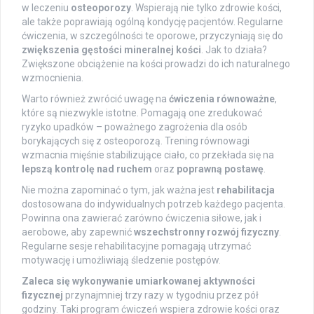
w leczeniu
osteoporozy
. Wspierają nie tylko zdrowie kości,
ale także poprawiają ogólną kondycję pacjentów. Regularne
ćwiczenia, w szczególności te oporowe, przyczyniają się do
zwiększenia gęstości mineralnej kości
. Jak to działa?
Zwiększone obciążenie na kości prowadzi do ich naturalnego
wzmocnienia.
Warto również zwrócić uwagę na
ćwiczenia równoważne
,
które są niezwykle istotne. Pomagają one zredukować
ryzyko upadków – poważnego zagrożenia dla osób
borykających się z osteoporozą. Trening równowagi
wzmacnia mięśnie stabilizujące ciało, co przekłada się na
lepszą kontrolę nad ruchem
oraz
poprawną postawę
.
Nie można zapominać o tym, jak ważna jest
rehabilitacja
dostosowana do indywidualnych potrzeb każdego pacjenta.
Powinna ona zawierać zarówno ćwiczenia siłowe, jak i
aerobowe, aby zapewnić
wszechstronny rozwój fizyczny
.
Regularne sesje rehabilitacyjne pomagają utrzymać
motywację i umożliwiają śledzenie postępów.
Zaleca się wykonywanie umiarkowanej aktywności
fizycznej
przynajmniej trzy razy w tygodniu przez pół
godziny. Taki program ćwiczeń wspiera zdrowie kości oraz