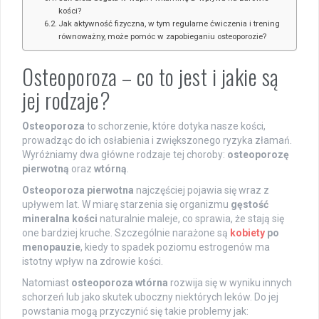
kości?
Jak aktywność fizyczna, w tym regularne ćwiczenia i trening
równoważny, może pomóc w zapobieganiu osteoporozie?
Osteoporoza – co to jest i jakie są
jej rodzaje?
Osteoporoza
to schorzenie, które dotyka nasze kości,
prowadząc do ich osłabienia i zwiększonego ryzyka złamań.
Wyróżniamy dwa główne rodzaje tej choroby:
osteoporozę
pierwotną
oraz
wtórną
.
Osteoporoza pierwotna
najczęściej pojawia się wraz z
upływem lat. W miarę starzenia się organizmu
gęstość
mineralna kości
naturalnie maleje, co sprawia, że stają się
one bardziej kruche. Szczególnie narażone są
kobiety
po
menopauzie
, kiedy to spadek poziomu estrogenów ma
istotny wpływ na zdrowie kości.
Natomiast
osteoporoza wtórna
rozwija się w wyniku innych
schorzeń lub jako skutek uboczny niektórych leków. Do jej
powstania mogą przyczynić się takie problemy jak: