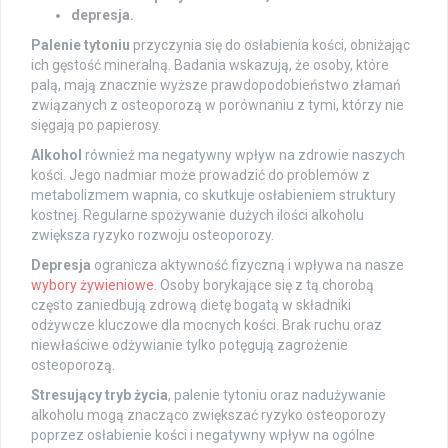
depresja.
Palenie tytoniu
przyczynia się do osłabienia kości, obniżając
ich gęstość mineralną. Badania wskazują, że osoby, które
palą, mają znacznie wyższe prawdopodobieństwo złamań
związanych z osteoporozą w porównaniu z tymi, którzy nie
sięgają po papierosy.
Alkohol
również ma negatywny wpływ na zdrowie naszych
kości. Jego nadmiar może prowadzić do problemów z
metabolizmem wapnia, co skutkuje osłabieniem struktury
kostnej. Regularne spożywanie dużych ilości alkoholu
zwiększa ryzyko rozwoju osteoporozy.
Depresja
ogranicza aktywność fizyczną i wpływa na nasze
wybory żywieniowe
. Osoby borykające się z tą chorobą
często zaniedbują zdrową dietę bogatą w składniki
odżywcze kluczowe dla mocnych kości. Brak ruchu oraz
niewłaściwe odżywianie tylko potęgują zagrożenie
osteoporozą.
Stresujący tryb życia
, palenie tytoniu oraz nadużywanie
alkoholu mogą znacząco zwiększać ryzyko osteoporozy
poprzez osłabienie kości i negatywny wpływ na ogólne