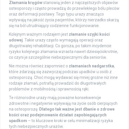
Złamania kręgów
stanowią jeden z najczęstszych objawów
osteoporozy i często prowadzą do przewlekłego bólu pleców
oraz deformacji postawy. Tego typu urazy znacząco
wpływają na jakość życia pacjentów, którzy nierzadko skarżą
się na ból utrudniający codzienne funkcjonowanie.
Kolejnym ważnym rodzajem jest
złamanie szyjki kości
udowej
. Takie urazy często wymagają operacji oraz
długotrwałej rehabilitacji. Co gorsza, po takim incydencie
ryzyko kolejnego złamania wzrasta nawet dziesięciokrotnie,
co czyni je szczególnie niebezpiecznymi dla seniorów.
Nie można również zapomnieć o
złamaniach nadgarstka
,
które zdarzają się zazwyczaj podczas upadków u osób z
osteoporozą. Choć mogą wydawać się mniej groźne niż inne
rodzaje złamań, potrafią prowadzić do długotrwałych
problemów z mobilnością i sprawnością ręki.
Te różnorodne urazy mają poważne konsekwencje
zdrowotne i negatywnie wpływają na życie osób cierpiących
na osteoporozę.
Dlatego tak ważne jest dbanie o zdrowe
kości oraz podejmowanie działań zapobiegających
upadkom
– to kluczowe kroki w celu minimalizacji ryzyka
tych niebezpiecznych urazów.