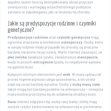
aspekty razem tworzą skomplikowany obraz przyczyn
osteoporozy i wymagają wszechstronnego podejścia
zarówno w zapobieganiu, jak i w leczeniu tej choroby.
Jakie są predyspozycje rodzinne i czynniki
genetyczne?
Predyspozycje rodzinne
oraz
czynniki genetyczne
mają
ogromne znaczenie w kontekście
osteoporozy
. Osoby, które
w swojej rodzinie miały przypadki tej choroby, są znacznie
bardziej narażone na jej rozwój. Warto również zauważyć, że
płeć żeńska
zwiększa ryzyko, zwłaszcza po
menopauzie
,
kiedy to poziom
estrogenów
spada, co negatywnie wpływa
na gęstość kości.
Kolejnym istotnym elementem jest
wiek
. W miarę upływu lat
proces regeneracji kości ulega spowolnieniu, a ich utrata
staje się coraz bardziej wyraźna. Osoby z
niską masą ciała
także mogą być bardziej podatne na osteoporozę – mniejsza
masa kostna przyczynia się do osłabienia struktury kości.
Rasa
również odgrywa rolę; osoby rasy białej i żółtej mają
wyższe ryzyko zachorowania na osteoporozę w porównaniu