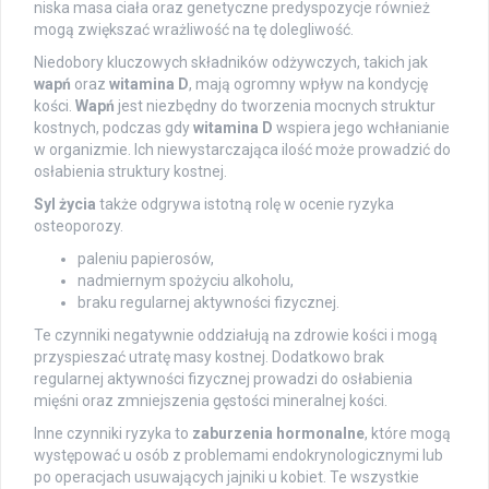
niska masa ciała oraz genetyczne predyspozycje również
mogą zwiększać wrażliwość na tę dolegliwość.
Niedobory kluczowych składników odżywczych, takich jak
wapń
oraz
witamina D
, mają ogromny wpływ na kondycję
kości.
Wapń
jest niezbędny do tworzenia mocnych struktur
kostnych, podczas gdy
witamina D
wspiera jego wchłanianie
w organizmie. Ich niewystarczająca ilość może prowadzić do
osłabienia struktury kostnej.
Syl życia
także odgrywa istotną rolę w ocenie ryzyka
osteoporozy.
paleniu papierosów,
nadmiernym spożyciu alkoholu,
braku regularnej aktywności fizycznej.
Te czynniki negatywnie oddziałują na zdrowie kości i mogą
przyspieszać utratę masy kostnej. Dodatkowo brak
regularnej aktywności fizycznej prowadzi do osłabienia
mięśni oraz zmniejszenia gęstości mineralnej kości.
Inne czynniki ryzyka to
zaburzenia hormonalne
, które mogą
występować u osób z problemami endokrynologicznymi lub
po operacjach usuwających jajniki u kobiet. Te wszystkie