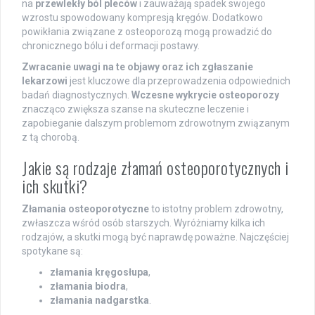
na
przewlekły ból pleców
i zauważają spadek swojego
wzrostu spowodowany kompresją kręgów. Dodatkowo
powikłania związane z osteoporozą mogą prowadzić do
chronicznego bólu i deformacji postawy.
Zwracanie uwagi na te objawy oraz ich zgłaszanie
lekarzowi
jest kluczowe dla przeprowadzenia odpowiednich
badań diagnostycznych.
Wczesne wykrycie osteoporozy
znacząco zwiększa szanse na skuteczne leczenie i
zapobieganie dalszym problemom zdrowotnym związanym
z tą chorobą.
Jakie są rodzaje złamań osteoporotycznych i
ich skutki?
Złamania osteoporotyczne
to istotny problem zdrowotny,
zwłaszcza wśród osób starszych. Wyróżniamy kilka ich
rodzajów, a skutki mogą być naprawdę poważne. Najczęściej
spotykane są:
złamania kręgosłupa
,
złamania biodra
,
złamania nadgarstka
.