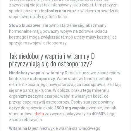
zazwyczaj nie jest tak intensywny jak u kobiet. U mężczyzn
spadek poziomu
testosteronu
wraz z wiekiem prowadzi do
stopniowej utraty gęstości kości.
Słowo kluczowe:
zarówno starzenie się, jak i zmiany
hormonalne mają poważny wpływ na zdrowie układu
kostnego i mogą zwiększać tempo utraty masy kostnej, co
sprzyja rozwojowi osteoporozy.
Jak niedobory wapnia i witaminy D
przyczyniają się do osteoporozy?
Niedobory wapnia
i
witaminy D
mają kluczowe znaczenie w
kontekście
osteoporozy
. Wapń stanowi fundamentalny
element kości, a jego niewystarczająca ilość sprawia, że stają
się one bardziej kruche. W obliczu braku tego minerału
organizm zaczyna czerpać wapń z własnych kości, co
przyspiesza rozwój osteoporozy. Osoby starsze powinny
dążyć do spożycia około
1500 mg wapnia
dziennie, jednak
standardowa
dieta
zazwyczaj pokrywa tylko
40-60%
tego
zapotrzebowania.
Witamina D
jest niezwykle ważna dla właściwego