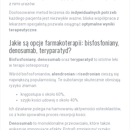
z nimi urazów.
Dostosowanie metod leczenia do
indywidualnych potrzeb
każdego pacjenta jest niezwykle ważne; bliska współpraca z
lekarzem specjalistą pozwala osiągnąć
optymalne wyniki
terapeutyczne
.
Jakie są opcje farmakoterapii: bisfosfoniany,
denosumab, teryparatyd?
Bisfosfoniany
,
denosumab
oraz
teryparatyd
to istotne leki
w terapii osteoporozy.
Wśród bisfosfonianów,
alendronian
i
risedronian
cieszą się
największą popularnością. Te substancje skutecznie obniżają
ryzyko złamań:
kręgosłupa o około 60%,
szyjki kości udowej o około 40%.
Ich działanie polega na hamowaniu aktywności osteoklastów,
co z kolei spowalnia proces resorpcji kości.
Denosumab
to monoklonalne przeciwciało, które także
wykazuje imponujące efekty. Potrafi zmniejszyć ryzyko