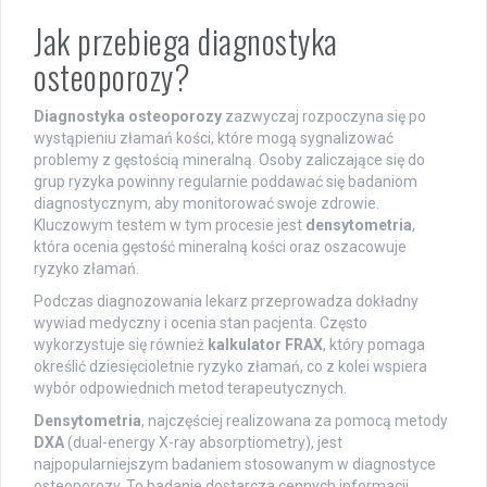
Jak przebiega diagnostyka
osteoporozy?
Diagnostyka osteoporozy
zazwyczaj rozpoczyna się po
wystąpieniu złamań kości, które mogą sygnalizować
problemy z gęstością mineralną. Osoby zaliczające się do
grup ryzyka powinny regularnie poddawać się badaniom
diagnostycznym, aby monitorować swoje zdrowie.
Kluczowym testem w tym procesie jest
densytometria
,
która ocenia gęstość mineralną kości oraz oszacowuje
ryzyko złamań.
Podczas diagnozowania lekarz przeprowadza dokładny
wywiad medyczny i ocenia stan pacjenta. Często
wykorzystuje się również
kalkulator FRAX
, który pomaga
określić dziesięcioletnie ryzyko złamań, co z kolei wspiera
wybór odpowiednich metod terapeutycznych.
Densytometria
, najczęściej realizowana za pomocą metody
DXA
(dual-energy X-ray absorptiometry), jest
najpopularniejszym badaniem stosowanym w diagnostyce
osteoporozy. To badanie dostarcza cennych informacji