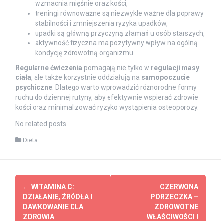
wzmacnia mięśnie oraz kości,
treningi równoważne są niezwykle ważne dla poprawy
stabilności i zmniejszenia ryzyka upadków,
upadki są główną przyczyną złamań u osób starszych,
aktywność fizyczna ma pozytywny wpływ na ogólną
kondycję zdrowotną organizmu.
Regularne ćwiczenia
pomagają nie tylko w
regulacji masy
ciała
, ale także korzystnie oddziałują na
samopoczucie
psychiczne
. Dlatego warto wprowadzić różnorodne formy
ruchu do dziennej rutyny, aby efektywnie wspierać zdrowie
kości oraz minimalizować ryzyko wystąpienia osteoporozy.
No related posts.
Dieta
Post
←
WITAMINA C:
CZERWONA
navigation
DZIAŁANIE, ŹRÓDŁA I
PORZECZKA –
DAWKOWANIE DLA
ZDROWOTNE
ZDROWIA
WŁAŚCIWOŚCI I