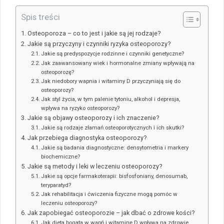
Spis treści
Osteoporoza – co to jest i jakie są jej rodzaje?
Jakie są przyczyny i czynniki ryzyka osteoporozy?
Jakie są predyspozycje rodzinne i czynniki genetyczne?
Jak zaawansowany wiek i hormonalne zmiany wpływają na
osteoporozę?
Jak niedobory wapnia i witaminy D przyczyniają się do
osteoporozy?
Jak styl życia, w tym palenie tytoniu, alkohol i depresja,
wpływa na ryzyko osteoporozy?
Jakie są objawy osteoporozy i ich znaczenie?
Jakie są rodzaje złamań osteoporotycznych i ich skutki?
Jak przebiega diagnostyka osteoporozy?
Jakie są badania diagnostyczne: densytometria i markery
biochemiczne?
Jakie są metody i leki w leczeniu osteoporozy?
Jakie są opcje farmakoterapii: bisfosfoniany, denosumab,
teryparatyd?
Jak rehabilitacja i ćwiczenia fizyczne mogą pomóc w
leczeniu osteoporozy?
Jak zapobiegać osteoporozie – jak dbać o zdrowe kości?
Jak dieta bogata w wapń i witaminę D wpływa na zdrowie