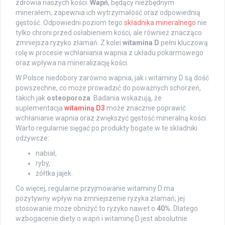
zdrowia naszych kości.
Wapń
, będący niezbędnym
minerałem, zapewnia ich wytrzymałość oraz odpowiednią
gęstość. Odpowiedni poziom tego
składnika mineralnego
nie
tylko chroni przed osłabieniem kości, ale również znacząco
zmniejsza ryzyko złamań. Z kolei
witamina D
pełni kluczową
rolę w procesie wchłaniania wapnia z układu pokarmowego
oraz wpływa na mineralizację kości.
W Polsce niedobory zarówno wapnia, jak i witaminy D są dość
powszechne, co może prowadzić do poważnych schorzeń,
takich jak
osteoporoza
. Badania wskazują, że
suplementacja
witaminą D3
może znacznie poprawić
wchłanianie wapnia oraz zwiększyć gęstość mineralną kości.
Warto regularnie sięgać po produkty bogate w te składniki
odżywcze:
nabiał,
ryby,
żółtka jajek.
Co więcej, regularne przyjmowanie witaminy D ma
pozytywny wpływ na zmniejszenie ryzyka złamań; jej
stosowanie może obniżyć to ryzyko nawet o
40%
. Dlatego
wzbogacenie diety o wapń i witaminę D jest absolutnie