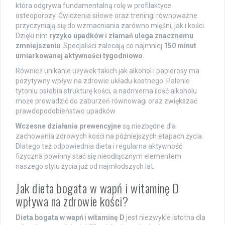
która odgrywa fundamentalną rolę w profilaktyce
osteoporozy. Ćwiczenia siłowe oraz treningi równoważne
przyczyniają się do wzmacniania zarówno mięśni, jak i kości.
Dzięki nim
ryzyko upadków i złamań ulega znacznemu
zmniejszeniu
. Specjaliści zalecają co najmniej
150 minut
umiarkowanej aktywności tygodniowo
.
Również unikanie używek takich jak alkohol i papierosy ma
pozytywny wpływ na zdrowie układu kostnego. Palenie
tytoniu osłabia strukturę kości, a nadmierna ilość alkoholu
może prowadzić do zaburzeń równowagi oraz zwiększać
prawdopodobieństwo upadków.
Wczesne działania prewencyjne
są niezbędne dla
zachowania zdrowych kości na późniejszych etapach życia.
Dlatego też odpowiednia dieta i regularna aktywność
fizyczna powinny stać się nieodłącznym elementem
naszego stylu życia już od najmłodszych lat.
Jak dieta bogata w wapń i witaminę D
wpływa na zdrowie kości?
Dieta bogata w wapń
i
witaminę D
jest niezwykle istotna dla