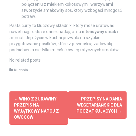
połączeniu z mlekiem kokosowym i warzywami
stworzycie smakowity sos, który wzbogaci mnogość
potraw.
Pasta curry to kluczowy składnik, który może uratować
nawet najprostsze danie, nadając mu
intensywny smak
i
aromat. Jej użycie w kuchni pozwala na szybkie
przygotowanie posiłków, które z pewnością zadowolą
podniebienia nie tylko miłośników egzotycznych smaków.
No related posts.
Kuchnia
Post
←
WINO Z ŻURAWINY:
PRZEPISY NA DANIA
navigation
PRZEPIS NA
WEGETARIAŃSKIE DLA
WYJĄTKOWY NAPÓJ Z
POCZĄTKUJĄCYCH
→
OWOCÓW