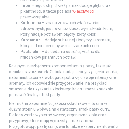
Imbir
– jego ostry i świeży smak dodaje głębi oraz
pikantności, a także posiada
właściwości
przeciwzapalne.
Kurkumina
– znana ze swoich właściwości
zdrowotnych, jest również kluczowym składnikiem,
który nadaje potrawom piękny, złoty kolor.
Kardamon
– dodaje subtelnej słodyczy i aromatu,
który jest nieoceniony w mieszankach curry.
Pasta chili
– do dodania ostrości, ważna dla
miłośników pikantnych potraw.
Kolejnymi niezbędnymi komponentami są bazy, takie jak
cebula
oraz
czosnek
. Cebula nadaje słodyczy i głębi smaku,
natomiast czosnek wzbogaca potrawę o swoje intensywne
aromaty. Ich odpowiednie przygotowanie, na przykład
smażenie do uzyskania złocistego koloru, może znacznie
poprawić finalny efekt pasty.
Nie można zapomnieć o jakości składników – to ona w
dużym stopniu wpływa na ostateczny smak pasty curry.
Dlatego warto wybierać świeże, organiczne zioła oraz
przyprawy, które mają wyrazisty smak i aromat.
Przygotowując pastę curry, warto także eksperymentować z