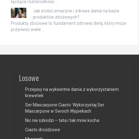
łącząca różnorodność …
Jak zrobić smaczne i zdrowe dania na bazie
produktów zbożowych?
Produkty zbożowe to fundament zdrowej diety, który może
przynieść wiele …
Losowe
Przepisy na wykwintne dania z wykorzystaniem
krewetek
Ser Mascarpone Ciasto: Wykorzystaj Ser
Mascarpone w Swoich Wypiekach
Nic nie szkodzi – tata i tak mnie kocha
Ciasto drożdżowe
Mrożonki