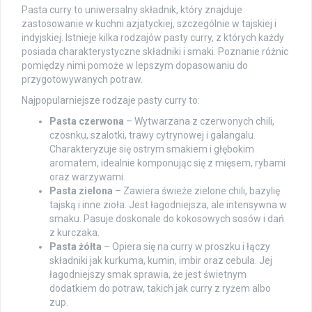
Pasta curry to uniwersalny składnik, który znajduje
zastosowanie w kuchni azjatyckiej, szczególnie w tajskiej i
indyjskiej. Istnieje kilka rodzajów pasty curry, z których każdy
posiada charakterystyczne składniki i smaki. Poznanie różnic
pomiędzy nimi pomoże w lepszym dopasowaniu do
przygotowywanych potraw.
Najpopularniejsze rodzaje pasty curry to:
Pasta czerwona
– Wytwarzana z czerwonych chili,
czosnku, szalotki, trawy cytrynowej i galangalu.
Charakteryzuje się ostrym smakiem i głębokim
aromatem, idealnie komponując się z mięsem, rybami
oraz warzywami.
Pasta zielona
– Zawiera świeże zielone chili, bazylię
tajską i inne zioła. Jest łagodniejsza, ale intensywna w
smaku. Pasuje doskonale do kokosowych sosów i dań
z kurczaka.
Pasta żółta
– Opiera się na curry w proszku i łączy
składniki jak kurkuma, kumin, imbir oraz cebula. Jej
łagodniejszy smak sprawia, że jest świetnym
dodatkiem do potraw, takich jak curry z ryżem albo
zup.