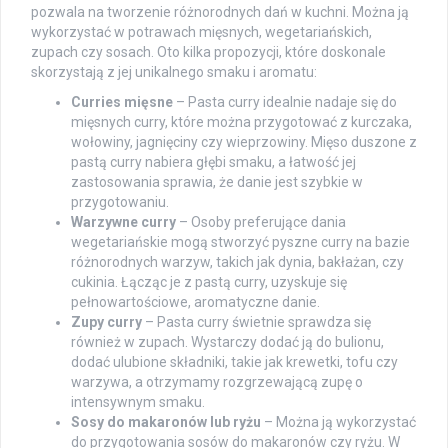
pozwala na tworzenie różnorodnych dań w kuchni. Można ją
wykorzystać w potrawach mięsnych, wegetariańskich,
zupach czy sosach. Oto kilka propozycji, które doskonale
skorzystają z jej unikalnego smaku i aromatu:
Curries mięsne
– Pasta curry idealnie nadaje się do
mięsnych curry, które można przygotować z kurczaka,
wołowiny, jagnięciny czy wieprzowiny. Mięso duszone z
pastą curry nabiera głębi smaku, a łatwość jej
zastosowania sprawia, że danie jest szybkie w
przygotowaniu.
Warzywne curry
– Osoby preferujące dania
wegetariańskie mogą stworzyć pyszne curry na bazie
różnorodnych warzyw, takich jak dynia, bakłażan, czy
cukinia. Łącząc je z pastą curry, uzyskuje się
pełnowartościowe, aromatyczne danie.
Zupy curry
– Pasta curry świetnie sprawdza się
również w zupach. Wystarczy dodać ją do bulionu,
dodać ulubione składniki, takie jak krewetki, tofu czy
warzywa, a otrzymamy rozgrzewającą zupę o
intensywnym smaku.
Sosy do makaronów lub ryżu
– Można ją wykorzystać
do przygotowania sosów do makaronów czy ryżu. W