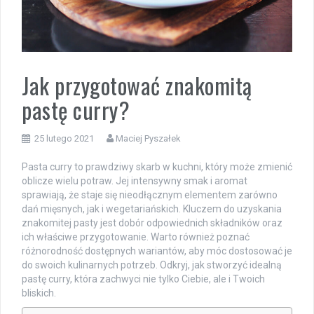
Jak przygotować znakomitą
pastę curry?
25 lutego 2021
Maciej Pyszałek
Pasta curry to prawdziwy skarb w kuchni, który może zmienić
oblicze wielu potraw. Jej intensywny smak i aromat
sprawiają, że staje się nieodłącznym elementem zarówno
dań mięsnych, jak i wegetariańskich. Kluczem do uzyskania
znakomitej pasty jest dobór odpowiednich składników oraz
ich właściwe przygotowanie. Warto również poznać
różnorodność dostępnych wariantów, aby móc dostosować je
do swoich kulinarnych potrzeb. Odkryj, jak stworzyć idealną
pastę curry, która zachwyci nie tylko Ciebie, ale i Twoich
bliskich.