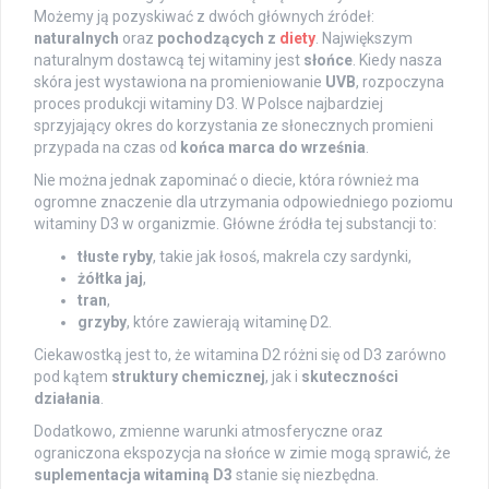
Możemy ją pozyskiwać z dwóch głównych źródeł:
naturalnych
oraz
pochodzących z
diety
. Największym
naturalnym dostawcą tej witaminy jest
słońce
. Kiedy nasza
skóra jest wystawiona na promieniowanie
UVB
, rozpoczyna
proces produkcji witaminy D3. W Polsce najbardziej
sprzyjający okres do korzystania ze słonecznych promieni
przypada na czas od
końca marca do września
.
Nie można jednak zapominać o diecie, która również ma
ogromne znaczenie dla utrzymania odpowiedniego poziomu
witaminy D3 w organizmie. Główne źródła tej substancji to:
tłuste ryby
, takie jak łosoś, makrela czy sardynki,
żółtka jaj
,
tran
,
grzyby
, które zawierają witaminę D2.
Ciekawostką jest to, że witamina D2 różni się od D3 zarówno
pod kątem
struktury chemicznej
, jak i
skuteczności
działania
.
Dodatkowo, zmienne warunki atmosferyczne oraz
ograniczona ekspozycja na słońce w zimie mogą sprawić, że
suplementacja witaminą D3
stanie się niezbędna.