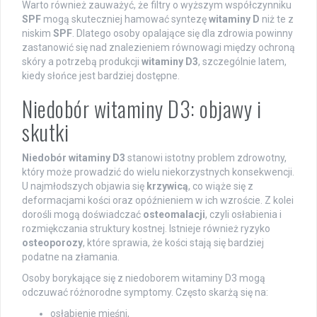
Warto również zauważyć, że filtry o wyższym współczynniku
SPF
mogą skuteczniej hamować syntezę
witaminy D
niż te z
niskim
SPF
. Dlatego osoby opalające się dla zdrowia powinny
zastanowić się nad znalezieniem równowagi między ochroną
skóry a potrzebą produkcji
witaminy D3
, szczególnie latem,
kiedy słońce jest bardziej dostępne.
Niedobór witaminy D3: objawy i
skutki
Niedobór witaminy D3
stanowi istotny problem zdrowotny,
który może prowadzić do wielu niekorzystnych konsekwencji.
U najmłodszych objawia się
krzywicą
, co wiąże się z
deformacjami kości oraz opóźnieniem w ich wzroście. Z kolei
dorośli mogą doświadczać
osteomalacji
, czyli osłabienia i
rozmiękczania struktury kostnej. Istnieje również ryzyko
osteoporozy
, które sprawia, że kości stają się bardziej
podatne na złamania.
Osoby borykające się z niedoborem witaminy D3 mogą
odczuwać różnorodne symptomy. Często skarżą się na:
osłabienie mięśni,