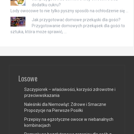
dodatku cukru?
Lody owocowe to nie tylko pyszny sposób na ochłodzenie się …
Jak przygotować domowe przekąski dla gości?
Przygotowanie domowych przekąsek dla gości to
sztuka, która może sprawić, …
Losowe
Szczypiorek – właściwości, korzyści zdrowotne i
przeciwwskazania
Naleśniki dla Niemowląt: Zdrowe i Smaczne
Propozycje na Pierwsze Posiłki
Przepisy na egzotyczne owoce w niebanalnych
kombinacjach