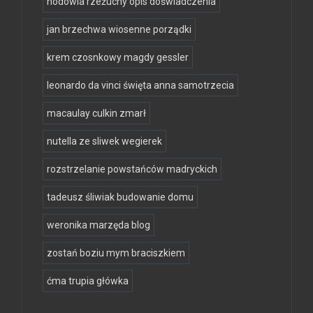
hodowla rzeżuchy opis doświadczenia
jan brzechwa wiosenne porządki
krem czosnkowy magdy gessler
leonardo da vinci święta anna samotrzecia
macaulay culkin zmarł
nutella ze sliwek wegierek
rozstrzelanie powstańców madryckich
tadeusz śliwiak budowanie domu
weronika marzęda blog
zostań boziu mym braciszkiem
ćma trupia główka