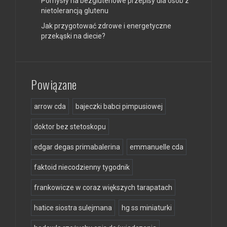
Pomysły na bezglutenowe przepisy dla osób z
nietolerancją glutenu
Jak przygotować zdrowe i energetyczne
przekąski na diecie?
Powiązane
arrow cda
bajeczki babci pimpusiowej
doktor bez stetoskopu
edgar degas primabalerina
emmanuelle cda
faktoid niecodzienny tygodnik
frankowicze w coraz większych tarapatach
hatice siostra sulejmana
hg ss miniaturki