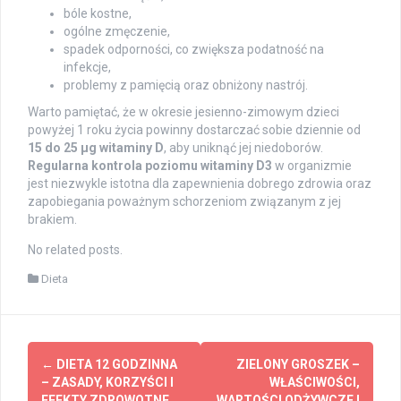
bóle kostne,
ogólne zmęczenie,
spadek odporności, co zwiększa podatność na
infekcje,
problemy z pamięcią oraz obniżony nastrój.
Warto pamiętać, że w okresie jesienno-zimowym dzieci
powyżej 1 roku życia powinny dostarczać sobie dziennie od
15 do 25 µg witaminy D
, aby uniknąć jej niedoborów.
Regularna kontrola poziomu witaminy D3
w organizmie
jest niezwykle istotna dla zapewnienia dobrego zdrowia oraz
zapobiegania poważnym schorzeniom związanym z jej
brakiem.
No related posts.
Dieta
Post
←
DIETA 12 GODZINNA
ZIELONY GROSZEK –
navigation
– ZASADY, KORZYŚCI I
WŁAŚCIWOŚCI,
EFEKTY ZDROWOTNE
WARTOŚCI ODŻYWCZE I