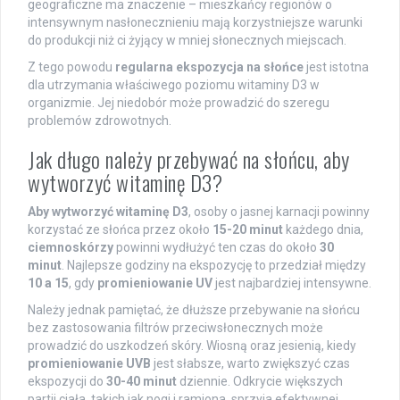
geograficzne ma znaczenie – mieszkańcy regionów o
intensywnym nasłonecznieniu mają korzystniejsze warunki
do produkcji niż ci żyjący w mniej słonecznych miejscach.
Z tego powodu
regularna ekspozycja na słońce
jest istotna
dla utrzymania właściwego poziomu witaminy D3 w
organizmie. Jej niedobór może prowadzić do szeregu
problemów zdrowotnych.
Jak długo należy przebywać na słońcu, aby
wytworzyć witaminę D3?
Aby wytworzyć witaminę D3
, osoby o jasnej karnacji powinny
korzystać ze słońca przez około
15-20 minut
każdego dnia,
ciemnoskórzy
powinni wydłużyć ten czas do około
30
minut
. Najlepsze godziny na ekspozycję to przedział między
10 a 15
, gdy
promieniowanie UV
jest najbardziej intensywne.
Należy jednak pamiętać, że dłuższe przebywanie na słońcu
bez zastosowania filtrów przeciwsłonecznych może
prowadzić do uszkodzeń skóry. Wiosną oraz jesienią, kiedy
promieniowanie UVB
jest słabsze, warto zwiększyć czas
ekspozycji do
30-40 minut
dziennie. Odkrycie większych
partii ciała, takich jak nogi i ramiona, sprzyja efektywnej