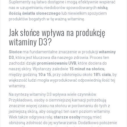
Suplementy są łatwo dostępne i mogą efektywnie wspierać
nas w uzupełnianiu niedoborów spowodowanych
niską
ilością światła słonecznego
lub niewielkim spożyciem
produktów bogatych w tę ważną witaminę.
Jak słońce wpływa na produkcję
witaminy D3?
Słońce
ma fundamentalne znaczenie w produkcji
witaminy
D3
, która jest kluczowa dla naszego zdrowia. Proces ten
zachodzi dzięki
promieniowaniu UVB
, które dociera do
naszej skóry. Wystarczy zaledwie
15 minut na słońcu
,
między godziną
10 a 15
, przy odsłonięciu około
18% ciała
, by
większość ludzi mogła wyprodukować odpowiednią ilość tej
witaminy.
Na syntezę witaminy D3 wpływa wiele czynników.
Przykładowo, osoby o ciemniejszej karnacji potrzebują
znacznie więcej czasu na słońcu w porównaniu do tych z
jaśniejszą skórą, aby osiągnąć ten sam poziom witaminy.
Wiek także odgrywa rolę;
starsze osoby
mogą mieć
obniżoną zdolność do jej wytwarzania. Dodatkowo położenie