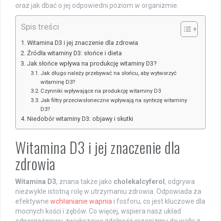
oraz jak dbać o jej odpowiedni poziom w organizmie.
Spis treści
Witamina D3 i jej znaczenie dla zdrowia
Źródła witaminy D3: słońce i dieta
Jak słońce wpływa na produkcję witaminy D3?
Jak długo należy przebywać na słońcu, aby wytworzyć
witaminę D3?
Czynniki wpływające na produkcję witaminy D3
Jak filtry przeciwsłoneczne wpływają na syntezę witaminy
D3?
Niedobór witaminy D3: objawy i skutki
Witamina D3 i jej znaczenie dla
zdrowia
Witamina D3
, znana także jako
cholekalcyferol
, odgrywa
niezwykle istotną rolę w utrzymaniu zdrowia. Odpowiada za
efektywne
wchłanianie wapnia
i fosforu, co jest kluczowe dla
mocnych kości i zębów. Co więcej, wspiera nasz układ
odpornościowy, zwiększając zdolność organizmu do walki z