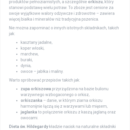
produktów pełnoziarnistych, a szczególnie
orkiszu
, który
stanowi podstawę wielu potraw. To zboże jest cenione za
swoje wyjątkowe walory odżywcze i zdrowotne – zawiera
więcej białka i minerałów niż tradycyjna pszenica.
Nie można zapominać o innych istotnych składnikach, takich
jak:
kasztany jadalne,
koper włoski,
marchew,
buraki,
dynia,
owoce – jabłka i maliny.
Warto spróbować przepisów takich jak:
zupa orkiszowa
przyrządzona na bazie bulionu
warzywnego wzbogaconego o orkisz,
orkiszanka
– danie, w którym ziarna orkiszu
harmonijnie łączą się z warzywami lub mięsem,
jaglanka
to połączenie orkiszu z kaszą jaglaną oraz
owocami.
Dieta św. Hildegardy
kładzie nacisk na naturalne składniki