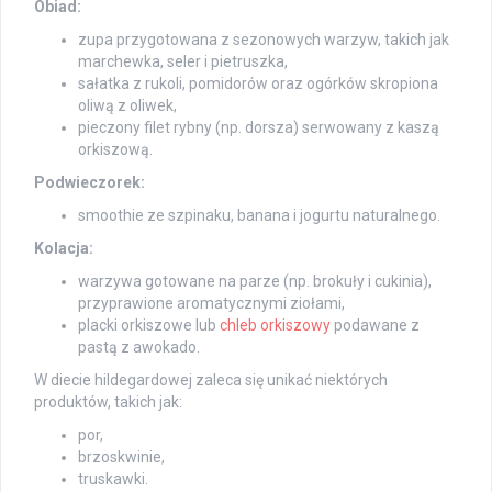
Obiad:
zupa przygotowana z sezonowych warzyw, takich jak
marchewka, seler i pietruszka,
sałatka z rukoli, pomidorów oraz ogórków skropiona
oliwą z oliwek,
pieczony filet rybny (np. dorsza) serwowany z kaszą
orkiszową.
Podwieczorek:
smoothie ze szpinaku, banana i jogurtu naturalnego.
Kolacja:
warzywa gotowane na parze (np. brokuły i cukinia),
przyprawione aromatycznymi ziołami,
placki orkiszowe lub
chleb orkiszowy
podawane z
pastą z awokado.
W diecie hildegardowej zaleca się unikać niektórych
produktów, takich jak:
por,
brzoskwinie,
truskawki.