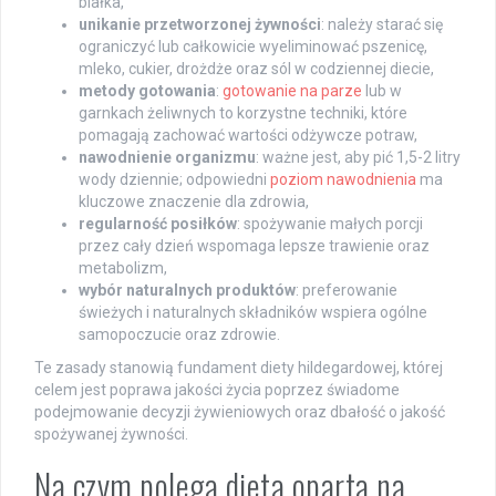
białka,
unikanie przetworzonej żywności
: należy starać się
ograniczyć lub całkowicie wyeliminować pszenicę,
mleko, cukier, drożdże oraz sól w codziennej diecie,
metody gotowania
:
gotowanie na parze
lub w
garnkach żeliwnych to korzystne techniki, które
pomagają zachować wartości odżywcze potraw,
nawodnienie organizmu
: ważne jest, aby pić 1,5-2 litry
wody dziennie; odpowiedni
poziom nawodnienia
ma
kluczowe znaczenie dla zdrowia,
regularność posiłków
: spożywanie małych porcji
przez cały dzień wspomaga lepsze trawienie oraz
metabolizm,
wybór naturalnych produktów
: preferowanie
świeżych i naturalnych składników wspiera ogólne
samopoczucie oraz zdrowie.
Te zasady stanowią fundament diety hildegardowej, której
celem jest poprawa jakości życia poprzez świadome
podejmowanie decyzji żywieniowych oraz dbałość o jakość
spożywanej żywności.
Na czym polega dieta oparta na