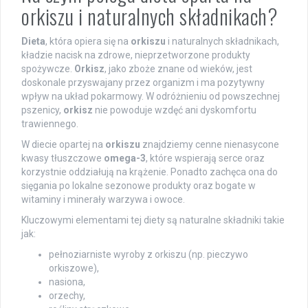
orkiszu i naturalnych składnikach?
Dieta
, która opiera się na
orkiszu
i naturalnych składnikach,
kładzie nacisk na zdrowe, nieprzetworzone produkty
spożywcze.
Orkisz
, jako zboże znane od wieków, jest
doskonale przyswajany przez organizm i ma pozytywny
wpływ na układ pokarmowy. W odróżnieniu od powszechnej
pszenicy,
orkisz
nie powoduje wzdęć ani dyskomfortu
trawiennego.
W diecie opartej na
orkiszu
znajdziemy cenne nienasycone
kwasy tłuszczowe
omega-3
, które wspierają serce oraz
korzystnie oddziałują na krążenie. Ponadto zachęca ona do
sięgania po lokalne sezonowe produkty oraz bogate w
witaminy i minerały warzywa i owoce.
Kluczowymi elementami tej diety są naturalne składniki takie
jak:
pełnoziarniste wyroby z orkiszu (np. pieczywo
orkiszowe),
nasiona,
orzechy,