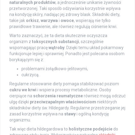
naturalnych produktów
, a jednocześnie unikanie żywności
przetworzonej. Taki sposób odżywiania korzystnie wpływa
na kondycję skóry, nadając jej zdrowy blask. Składniki diety,
takie jak
orkisz
,
warzywa
i
owoce
, wspierają nie tylko
prawidłowe trawienie, ale również regulują ciśnienie krwi.
Warto zaznaczyć, że ta dieta skutecznie oczyszcza
organizm z
toksycznych substancji
, szczególnie
wspomagając pracę
wątroby
. Dzięki temu układ pokarmowy
funkcjonuje lepiej i sprawniej. Ponadto jest polecana osobom
borykającym się z:
problemami żołądkowo-jelitowymi,
cukrzycą.
Regularne stosowanie diety pomaga stabilizować poziom
cukru we krwi
i wspiera procesy metaboliczne. Osoby
cierpiące na
schorzenia reumatyczne
również mogą odczuć
ulgę dzięki
przeciwzapalnym właściwościom
niektórych
składników diety św. Hildegardy. Regularne przestrzeganie jej
zasad korzystnie wpływa na
stawy
i ogólną kondycję
organizmu.
Tak więc dieta hildegardowa to
holistyczne podejście
do
zdrowego stylu życia. Wykorzystując naturalne
składniki