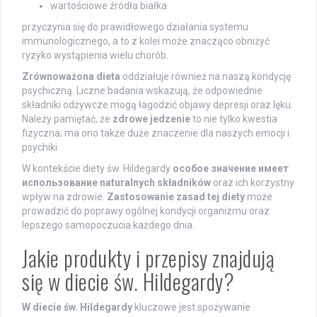
wartościowe źródła białka
przyczynia się do prawidłowego działania systemu
immunologicznego, a to z kolei może znacząco obniżyć
ryzyko wystąpienia wielu chorób.
Zrównoważona dieta
oddziałuje również na naszą kondycję
psychiczną. Liczne badania wskazują, że odpowiednie
składniki odżywcze mogą łagodzić objawy depresji oraz lęku.
Należy pamiętać, że
zdrowe jedzenie
to nie tylko kwestia
fizyczna; ma ono także duże znaczenie dla naszych emocji i
psychiki.
W kontekście diety św. Hildegardy
особое значение имеет
использование naturalnych składników
oraz ich korzystny
wpływ na zdrowie.
Zastosowanie zasad tej diety
może
prowadzić do poprawy ogólnej kondycji organizmu oraz
lepszego samopoczucia każdego dnia.
Jakie produkty i przepisy znajdują
się w diecie św. Hildegardy?
W diecie św. Hildegardy
kluczowe jest spożywanie