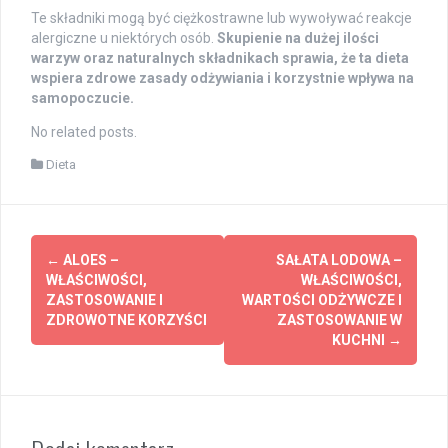
Te składniki mogą być ciężkostrawne lub wywoływać reakcje
alergiczne u niektórych osób.
Skupienie na dużej ilości
warzyw oraz naturalnych składnikach sprawia, że ta dieta
wspiera zdrowe zasady odżywiania i korzystnie wpływa na
samopoczucie.
No related posts.
Dieta
Post
←
ALOES –
SAŁATA LODOWA –
navigation
WŁAŚCIWOŚCI,
WŁAŚCIWOŚCI,
ZASTOSOWANIE I
WARTOŚCI ODŻYWCZE I
ZDROWOTNE KORZYŚCI
ZASTOSOWANIE W
KUCHNI
→