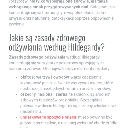
i przypraw;
nie tylko wspierają one zdrowie, ale także
wzbogacają smak przygotowywanych dań.
Całe podejście
koncentruje się na harmonijnym współdziałaniu ciała i
umysłu oraz naturalnej detoksykacji poprzez odpowiednie
żywienie.
Jakie są zasady zdrowego
odżywiania według Hildegardy?
Zasady zdrowego odżywiania
według Hildegardy
koncentrują się na wyborze pokarmów sprzyjających
naszemu zdrowiu. Oto najważniejsze elementy tej diety:
obfitość warzyw i owoców
: warto codziennie
wzbogacać posiłki o świeże warzywa i owoce, które
dostarczają niezbędnych witamin oraz minerałów,
orzechy, nasiona i ziarna
: te składniki są źródłem
zdrowych tłuszczów oraz białka. Szczególnie
polecane w diecie Hildegardy są orzechy włoskie oraz
nasiona lnu,
umiarkowane spożycie mięsa
: mięso powinno być
jedzone oszczędnie, a najlepiej wybierać chude źródła