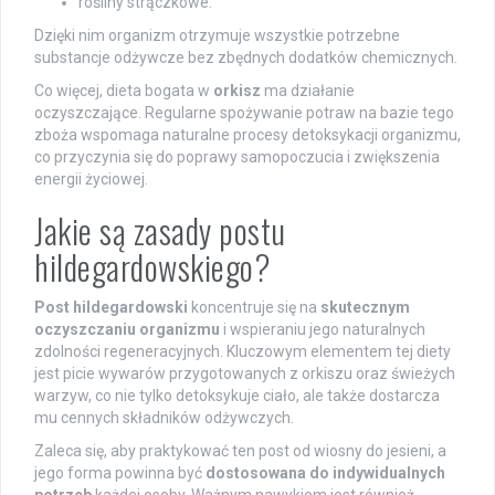
rośliny strączkowe.
Dzięki nim organizm otrzymuje wszystkie potrzebne
substancje odżywcze bez zbędnych dodatków chemicznych.
Co więcej, dieta bogata w
orkisz
ma działanie
oczyszczające. Regularne spożywanie potraw na bazie tego
zboża wspomaga naturalne procesy detoksykacji organizmu,
co przyczynia się do poprawy samopoczucia i zwiększenia
energii życiowej.
Jakie są zasady postu
hildegardowskiego?
Post hildegardowski
koncentruje się na
skutecznym
oczyszczaniu organizmu
i wspieraniu jego naturalnych
zdolności regeneracyjnych. Kluczowym elementem tej diety
jest picie wywarów przygotowanych z orkiszu oraz świeżych
warzyw, co nie tylko detoksykuje ciało, ale także dostarcza
mu cennych składników odżywczych.
Zaleca się, aby praktykować ten post od wiosny do jesieni, a
jego forma powinna być
dostosowana do indywidualnych
potrzeb
każdej osoby. Ważnym nawykiem jest również