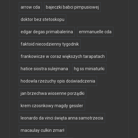
arrow cda
bajeczki babci pimpusiowej
doktor bez stetoskopu
edgar degas primabalerina
emmanuelle cda
faktoid niecodzienny tygodnik
frankowicze w coraz większych tarapatach
hatice siostra sulejmana
hg ss miniaturki
hodowla rzeżuchy opis doświadczenia
jan brzechwa wiosenne porządki
krem czosnkowy magdy gessler
leonardo da vinci święta anna samotrzecia
macaulay culkin zmarł