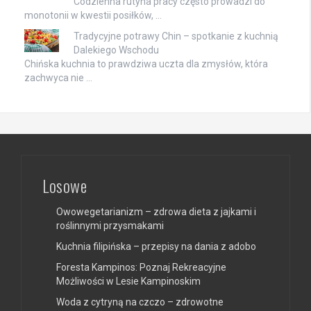
Codzienna rutyna pracy często prowadzi do
monotonii w kwestii posiłków, …
Tradycyjne potrawy Chin – spotkanie z kuchnią
Dalekiego Wschodu
Chińska kuchnia to prawdziwa uczta dla zmysłów, która
zachwyca nie …
Losowe
Owowegetarianizm – zdrowa dieta z jajkami i
roślinnymi przysmakami
Kuchnia filipińska – przepisy na dania z adobo
Foresta Kampinos: Poznaj Rekreacyjne
Możliwości w Lesie Kampinoskim
Woda z cytryną na czczo – zdrowotne