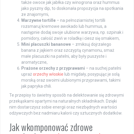
także owoce jak jabłka czy winogrona oraz hummus
jako pyszny dip, to doskonała propozycja na spotkania
ze znajomymi,
Warzywne tortille
– na pełnoziarnistej tortilli
rozsmaruj kremowe awokado lub hummus, a
następnie dodaj swoje ulubione warzywa, np. szpinak i
pomidory, całość zwiń w roladkę i ciesz się smakiem,
Mini placuszki bananowe
– zmiksuj dojrzałego
banana z jajkiem oraz szczyptą cynamonu, smaż
małe placuszki na patelni, aby były puszyste i
aromatyczne,
Prażone orzechy z przyprawami
– na suchej patelni
upraż
orzechy włoskie
lub migdały, posypując je solą
morską oraz swoimi ulubionymi przyprawami, takimi
jak papryka chili.
Te przepisy to świetny sposób na delektowanie się zdrowymi
przekąskami opartymi na naturalnych składnikach. Dzięki
nim dostarczysz sobie energii oraz niezbędnych wartości
odżywczych bez nadmiaru kalorii czy sztucznych dodatków.
Jak wkomponować zdrowe