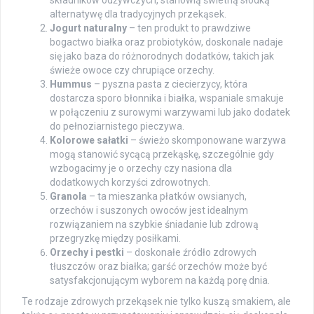
alternatywę dla tradycyjnych przekąsek.
Jogurt naturalny
– ten produkt to prawdziwe
bogactwo białka oraz probiotyków, doskonale nadaje
się jako baza do różnorodnych dodatków, takich jak
świeże owoce czy chrupiące orzechy.
Hummus
– pyszna pasta z ciecierzycy, która
dostarcza sporo błonnika i białka, wspaniale smakuje
w połączeniu z surowymi warzywami lub jako dodatek
do pełnoziarnistego pieczywa.
Kolorowe sałatki
– świeżo skomponowane warzywa
mogą stanowić sycącą przekąskę, szczególnie gdy
wzbogacimy je o orzechy czy nasiona dla
dodatkowych korzyści zdrowotnych.
Granola
– ta mieszanka płatków owsianych,
orzechów i suszonych owoców jest idealnym
rozwiązaniem na szybkie śniadanie lub zdrową
przegryzkę między posiłkami.
Orzechy i pestki
– doskonałe źródło zdrowych
tłuszczów oraz białka; garść orzechów może być
satysfakcjonującym wyborem na każdą porę dnia.
Te rodzaje zdrowych przekąsek nie tylko kuszą smakiem, ale