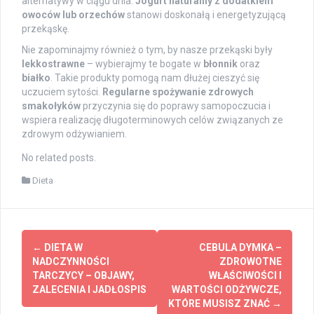
alternatywy w ciągu dnia.
Jogurt naturalny z dodatkiem
owoców lub orzechów
stanowi doskonałą i energetyzującą
przekąskę.
Nie zapominajmy również o tym, by nasze przekąski były
lekkostrawne
– wybierajmy te bogate w
błonnik
oraz
białko
. Takie produkty pomogą nam dłużej cieszyć się
uczuciem sytości.
Regularne spożywanie zdrowych
smakołyków
przyczynia się do poprawy samopoczucia i
wspiera realizację długoterminowych celów związanych ze
zdrowym odżywianiem.
No related posts.
Dieta
Post
←
DIETA W
CEBULA DYMKA –
navigation
NADCZYNNOŚCI
ZDROWOTNE
TARCZYCY – OBJAWY,
WŁAŚCIWOŚCI I
ZALECENIA I JADŁOSPIS
WARTOŚCI ODŻYWCZE,
KTÓRE MUSISZ ZNAĆ
→