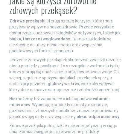
Jakie są korzyści zdrowotne
zdrowych przekąsek?
Zdrowe przekąski
oferują szereg korzyści, które mają
pozytywny wpływ na nasze zdrowie. Przede wszystkim
dostarczają kluczowych składników odżywczych, takich jak
białka
,
tłuszcze
i
węglowodany
. Te makroskładniki są
niezbędne do utrzymania energii oraz wspierania
podstawowych funkcji organizmu.
Jedzenie zdrowych przekąsek skutecznie zwalcza uczucie
głodu pomiędzy posiłkami. To szczególnie ważne dla tych,
którzy starają się dbać o linię i kontrolować swoją wagę. Co
więcej, regularne spożywanie takich przekąsek sprzyja
stabilizacji poziomu
glukozy we krwi
, co z kolei wpływa
korzystnie na nasze samopoczucie i zdolność koncentracji.
Nie możemy też zapomnieć o ich bogactwie
witamin
i
minerałów
. Wybierając produkty o prostym składzie,
pozbawione sztucznych dodatków, znacznie poprawiamy
jakość swojej diety oraz wspieramy
układ odpornościowy
.
Zdrowe przekąski pełnią także rolę energetyczną w ciągu
dnia. Zamiast sięgać po przetworzone produkty