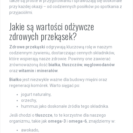
także są proste w przygotowaniu i sprawdzają się doskonale
przy każdej okazji – od codziennych posiłków po spotkania z
przyjaciółmi.
Jakie są wartości odżywcze
zdrowych przekąsek?
Zdrowe przekąski
odgrywają kluczową rolę w naszym
codziennym żywieniu, dostarczając cennych składników,
które wspierają nasze zdrowie. Powinny one zawierać
zrównoważoną ilość
białka
,
tłuszczów
,
węglowodanów
oraz
witamin
i
minerałów
.
Białko
jest niezwykle ważne dla budowy mięśni oraz
regeneracji komórek. Warto sięgać po:
jogurt naturalny,
orzechy,
hummus jako doskonałe źródła tego składnika.
Jeśli chodzi o
tłuszcze
, to te korzystne dla naszego
organizmu, takie jak
omega-3
i
omega-6
, znajdziemy w:
awokado,