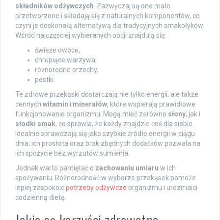
składników odżywczych
. Zazwyczaj są one mało
przetworzone i składają się z naturalnych komponentów, co
czyni je doskonałą alternatywą dla tradycyjnych smakołyków.
Wśród najczęściej wybieranych opcji znajdują się:
świeże owoce,
chrupiące warzywa,
różnorodne orzechy,
pestki.
Te zdrowe przekąski dostarczają nie tylko energii, ale także
cennych
witamin
i
minerałów
, które wspierają prawidłowe
funkcjonowanie organizmu. Mogą mieć zarówno
słony
, jak i
słodki smak
, co sprawia, że każdy znajdzie coś dla siebie.
Idealnie sprawdzają się jako szybkie źródło energii w ciągu
dnia; ich prostota oraz brak zbędnych dodatków pozwala na
ich spożycie bez wyrzutów sumienia.
Jednak warto pamiętać o
zachowaniu umiaru
w ich
spożywaniu. Różnorodność w wyborze przekąsek pomoże
lepiej zaspokoić
potrzeby odżywcze
organizmu i urozmaici
codzienną dietę.