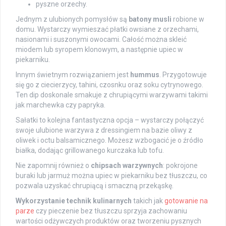
pyszne orzechy.
Jednym z ulubionych pomysłów są
batony musli
robione w
domu. Wystarczy wymieszać płatki owsiane z orzechami,
nasionami i suszonymi owocami. Całość można skleić
miodem lub syropem klonowym, a następnie upiec w
piekarniku.
Innym świetnym rozwiązaniem jest
hummus
. Przygotowuje
się go z ciecierzycy, tahini, czosnku oraz soku cytrynowego.
Ten dip doskonale smakuje z chrupiącymi warzywami takimi
jak marchewka czy papryka.
Sałatki to kolejna fantastyczna opcja – wystarczy połączyć
swoje ulubione warzywa z dressingiem na bazie oliwy z
oliwek i octu balsamicznego. Możesz wzbogacić je o źródło
białka, dodając grillowanego kurczaka lub tofu.
Nie zapomnij również o
chipsach warzywnych
: pokrojone
buraki lub jarmuż można upiec w piekarniku bez tłuszczu, co
pozwala uzyskać chrupiącą i smaczną przekąskę.
Wykorzystanie technik kulinarnych
takich jak
gotowanie na
parze
czy pieczenie bez tłuszczu sprzyja zachowaniu
wartości odżywczych produktów oraz tworzeniu pysznych