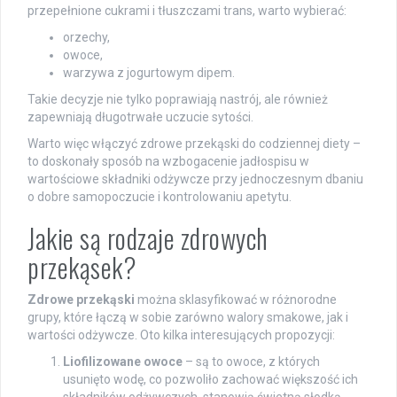
przepełnione cukrami i tłuszczami trans, warto wybierać:
orzechy,
owoce,
warzywa z jogurtowym dipem.
Takie decyzje nie tylko poprawiają nastrój, ale również
zapewniają długotrwałe uczucie sytości.
Warto więc włączyć zdrowe przekąski do codziennej diety –
to doskonały sposób na wzbogacenie jadłospisu w
wartościowe składniki odżywcze przy jednoczesnym dbaniu
o dobre samopoczucie i kontrolowaniu apetytu.
Jakie są rodzaje zdrowych
przekąsek?
Zdrowe przekąski
można sklasyfikować w różnorodne
grupy, które łączą w sobie zarówno walory smakowe, jak i
wartości odżywcze. Oto kilka interesujących propozycji:
Liofilizowane owoce
– są to owoce, z których
usunięto wodę, co pozwoliło zachować większość ich
składników odżywczych, stanowią świetną słodką