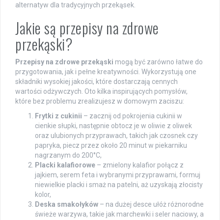
alternatyw dla tradycyjnych przekąsek.
Jakie są przepisy na zdrowe
przekąski?
Przepisy na zdrowe przekąski
mogą być zarówno łatwe do
przygotowania, jak i pełne kreatywności. Wykorzystują one
składniki wysokiej jakości, które dostarczają cennych
wartości odżywczych. Oto kilka inspirujących pomysłów,
które bez problemu zrealizujesz w domowym zaciszu:
Frytki z cukinii
– zacznij od pokrojenia cukinii w
cienkie słupki, następnie obtocz je w oliwie z oliwek
oraz ulubionych przyprawach, takich jak czosnek czy
papryka, piecz przez około 20 minut w piekarniku
nagrzanym do 200°C,
Placki kalafiorowe
– zmielony kalafior połącz z
jajkiem, serem feta i wybranymi przyprawami, formuj
niewielkie placki i smaż na patelni, aż uzyskają złocisty
kolor,
Deska smakołyków
– na dużej desce ułóż różnorodne
świeże warzywa, takie jak marchewki i seler naciowy, a