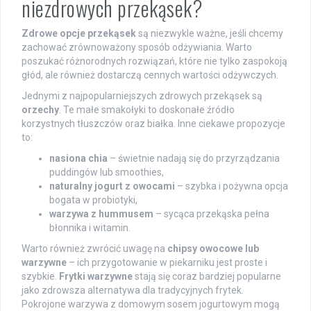
niezdrowych przekąsek?
Zdrowe opcje przekąsek
są niezwykle ważne, jeśli chcemy
zachować zrównoważony sposób odżywiania. Warto
poszukać różnorodnych rozwiązań, które nie tylko zaspokoją
głód, ale również dostarczą cennych wartości odżywczych.
Jednymi z najpopularniejszych zdrowych przekąsek są
orzechy
. Te małe smakołyki to doskonałe źródło
korzystnych tłuszczów oraz białka. Inne ciekawe propozycje
to:
nasiona chia
– świetnie nadają się do przyrządzania
puddingów lub smoothies,
naturalny jogurt z owocami
– szybka i pożywna opcja
bogata w probiotyki,
warzywa z hummusem
– sycąca przekąska pełna
błonnika i witamin.
Warto również zwrócić uwagę na
chipsy owocowe lub
warzywne
– ich przygotowanie w piekarniku jest proste i
szybkie.
Frytki warzywne
stają się coraz bardziej popularne
jako zdrowsza alternatywa dla tradycyjnych frytek.
Pokrojone warzywa z domowym sosem jogurtowym mogą