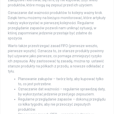
zakupowe i kierować się nimi, by nie kupować zbyt wielu
produktów, które mogą się zepsuć przed ich użyciem.
Oznaczanie dat ważności produktów to kolejny ważny krok.
Dzięki temu możemy na bieżąco monitorować, które artykuły
należy wykorzystać w pierwszej kolejności. Regularne
przeglądanie zapasów pozwoli nam uniknąć sytuacji, w
której zapomniane jedzenie przestaje być zdatne do
spożycia.
Warto także przestrzegać zasad FIFO (pierwsze weszło,
pierwsze wyszło). Oznacza to, że starsze produkty powinny
być używane jako pierwsze, co pomaga zmniejszyć ryzyko
ich zepsucia. Aby zastosować tę zasadę, można np. ustawić
starsze produkty na półkach z przodu, a nowsze odkładać z
tyłu.
Planowanie zakupów – twórz listy, aby kupować tylko
to, co jest potrzebne.
Oznaczanie dat ważności – regularnie sprawdzaj daty,
by wykorzystać jedzenie przed jego zepsuciem.
Regularne przeglądanie zapasów – dokonuj przeglądu
co kilka tygodni, aby nie przeoczyć zepsutych
produktów.