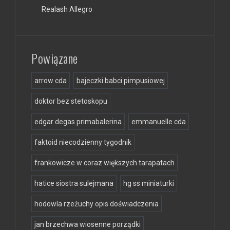
Realash Allegro
Powiązane
arrow cda
bajeczki babci pimpusiowej
doktor bez stetoskopu
edgar degas primabalerina
emmanuelle cda
faktoid niecodzienny tygodnik
frankowicze w coraz większych tarapatach
hatice siostra sulejmana
hg ss miniaturki
hodowla rzeżuchy opis doświadczenia
jan brzechwa wiosenne porządki