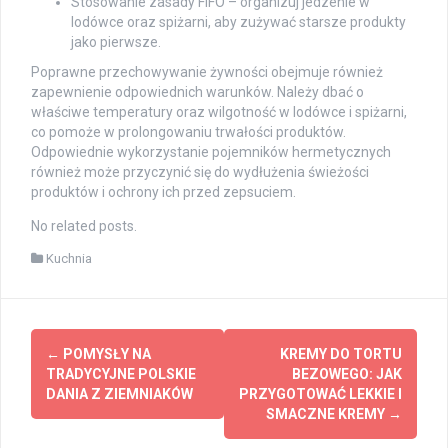
Stosowanie zasady FIFO – organizuj jedzenie w
lodówce oraz spiżarni, aby zużywać starsze produkty
jako pierwsze.
Poprawne przechowywanie żywności obejmuje również
zapewnienie odpowiednich warunków. Należy dbać o
właściwe temperatury oraz wilgotność w lodówce i spiżarni,
co pomoże w prolongowaniu trwałości produktów.
Odpowiednie wykorzystanie pojemników hermetycznych
również może przyczynić się do wydłużenia świeżości
produktów i ochrony ich przed zepsuciem.
No related posts.
Kuchnia
Post
←
POMYSŁY NA
KREMY DO TORTU
navigation
TRADYCYJNE POLSKIE
BEZOWEGO: JAK
DANIA Z ZIEMNIAKÓW
PRZYGOTOWAĆ LEKKIE I
SMACZNE KREMY
→