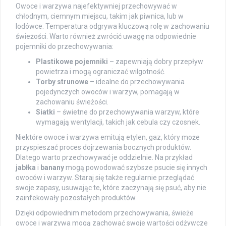
Owoce i warzywa najefektywniej przechowywać w
chłodnym, ciemnym miejscu, takim jak piwnica, lub w
lodówce. Temperatura odgrywa kluczową rolę w zachowaniu
świeżości. Warto również zwrócić uwagę na odpowiednie
pojemniki do przechowywania:
Plastikowe pojemniki
– zapewniają dobry przepływ
powietrza i mogą ograniczać wilgotność.
Torby strunowe
– idealne do przechowywania
pojedynczych owoców i warzyw, pomagają w
zachowaniu świeżości.
Siatki
– świetne do przechowywania warzyw, które
wymagają wentylacji, takich jak cebula czy czosnek.
Niektóre owoce i warzywa emitują etylen, gaz, który może
przyspieszać proces dojrzewania bocznych produktów.
Dlatego warto przechowywać je oddzielnie. Na przykład
jabłka
i
banany
mogą powodować szybsze psucie się innych
owoców i warzyw. Staraj się także regularnie przeglądać
swoje zapasy, usuwając te, które zaczynają się psuć, aby nie
zainfekowały pozostałych produktów.
Dzięki odpowiednim metodom przechowywania, świeże
owoce i warzywa mogą zachować swoje wartości odżywcze