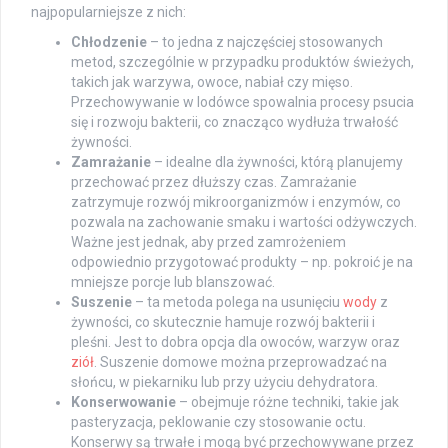
najpopularniejsze z nich:
Chłodzenie
– to jedna z najczęściej stosowanych
metod, szczególnie w przypadku produktów świeżych,
takich jak warzywa, owoce, nabiał czy mięso.
Przechowywanie w lodówce spowalnia procesy psucia
się i rozwoju bakterii, co znacząco wydłuża trwałość
żywności.
Zamrażanie
– idealne dla żywności, którą planujemy
przechować przez dłuższy czas. Zamrażanie
zatrzymuje rozwój mikroorganizmów i enzymów, co
pozwala na zachowanie smaku i wartości odżywczych.
Ważne jest jednak, aby przed zamrożeniem
odpowiednio przygotować produkty – np. pokroić je na
mniejsze porcje lub blanszować.
Suszenie
– ta metoda polega na usunięciu
wody
z
żywności, co skutecznie hamuje rozwój bakterii i
pleśni. Jest to dobra opcja dla owoców, warzyw oraz
ziół
. Suszenie domowe można przeprowadzać na
słońcu, w piekarniku lub przy użyciu dehydratora.
Konserwowanie
– obejmuje różne techniki, takie jak
pasteryzacja, peklowanie czy stosowanie octu.
Konserwy są trwałe i mogą być przechowywane przez