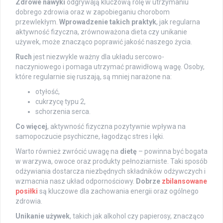
Zdrowe nawyki
odgrywają kluczową rolę w utrzymaniu
dobrego zdrowia oraz w zapobieganiu chorobom
przewlekłym.
Wprowadzenie takich praktyk
, jak regularna
aktywność fizyczna, zrównoważona dieta czy unikanie
używek, może znacząco poprawić jakość naszego życia.
Ruch
jest niezwykle ważny dla układu sercowo-
naczyniowego i pomaga utrzymać prawidłową wagę. Osoby,
które regularnie się ruszają, są mniej narażone na:
otyłość,
cukrzycę typu 2,
schorzenia serca.
Co więcej
, aktywność fizyczna pozytywnie wpływa na
samopoczucie psychiczne, łagodząc stres i lęki.
Warto również zwrócić uwagę na
dietę
– powinna być bogata
w warzywa, owoce oraz produkty pełnoziarniste. Taki sposób
odżywiania dostarcza niezbędnych składników odżywczych i
wzmacnia nasz układ odpornościowy.
Dobrze
zbilansowane
posiłki
są kluczowe dla zachowania energii oraz ogólnego
zdrowia.
Unikanie używek
, takich jak alkohol czy papierosy, znacząco