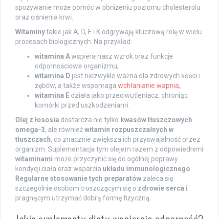
spożywanie może pomóc w obniżeniu poziomu cholesterolu
oraz ciśnienia krwi.
Witaminy
takie jak A, D, E i K odgrywają kluczową rolę w wielu
procesach biologicznych. Na przykład:
witamina A
wspiera nasz wzrok oraz funkcje
odpornościowe organizmu,
witamina D
jest niezwykle ważna dla zdrowych kości i
zębów, a także wspomaga
wchłanianie wapnia
,
witamina E
działa jako przeciwutleniacz, chroniąc
komórki przed uszkodzeniami.
Olej z łososia
dostarcza nie tylko
kwasów tłuszczowych
omega-3
, ale również
witamin rozpuszczalnych w
tłuszczach
, co znacznie zwiększa ich przyswajalność przez
organizm. Suplementacja tym olejem razem z odpowiednimi
witaminami
może przyczynić się do ogólnej poprawy
kondycji ciała oraz wsparcia
układu immunologicznego
.
Regularne stosowanie tych preparatów
zaleca się
szczególnie osobom troszczącym się o
zdrowie serca
i
pragnącym utrzymać dobrą formę fizyczną.
Jakie suplementy diety wspierają odporność?