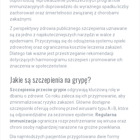
odpornością. Wprowadzenie powszechnych programów
immunizacyjnych doprowadziło do wyraźnego spadku liczby
zachorowań oraz śmiertelności związanej z chorobami
zakaźnymi.
Z perspektywy zdrowia publicznego szczepienia uznawane
są za jedno z najskuteczniejszych narzędzi w walce z
epidemiami. Przyczyniają się do odciążenia systemu opieki
zdrowotnej oraz ograniczenia kosztów leczenia zakażeń.
Dlatego tak ważne jest przestrzeganie rekomendacji
dotyczących harmonogramu szczepień i promowanie ich
znaczenia w społeczeństwie.
Jakie są szczepienia na grypę?
Szczepienia przeciw grypie
odgrywają kluczową rolę w
dbaniu o zdrowie. Co roku zaleca się ich przyjmowanie, aby
zminimalizować ryzyko zakażeń. Główne dostępne
szczepionki oferują ochronę przed wirusami typu A i B, które
są odpowiedzialne za sezonowe epidemie.
Regularna
immunizacja
ogranicza rozprzestrzenianie się wirusa oraz
chroni osoby najbardziej narażone na groźne powikłania.
Dla najmłodszych pacjentów przygotowano dwie formy