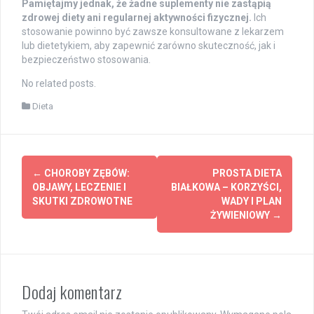
Pamiętajmy jednak, że żadne suplementy nie zastąpią
zdrowej diety ani regularnej aktywności fizycznej.
Ich
stosowanie powinno być zawsze konsultowane z lekarzem
lub dietetykiem, aby zapewnić zarówno skuteczność, jak i
bezpieczeństwo stosowania.
No related posts.
Dieta
Post
←
CHOROBY ZĘBÓW:
PROSTA DIETA
navigation
OBJAWY, LECZENIE I
BIAŁKOWA – KORZYŚCI,
SKUTKI ZDROWOTNE
WADY I PLAN
ŻYWIENIOWY
→
Dodaj komentarz