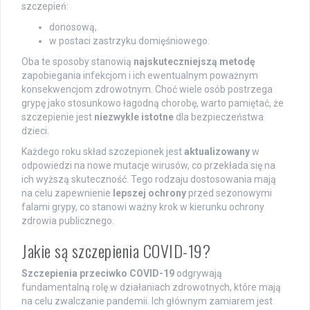
szczepień:
donosową,
w postaci zastrzyku domięśniowego.
Oba te sposoby stanowią
najskuteczniejszą metodę
zapobiegania infekcjom i ich ewentualnym poważnym
konsekwencjom zdrowotnym. Choć wiele osób postrzega
grypę jako stosunkowo łagodną chorobę, warto pamiętać, że
szczepienie jest
niezwykle istotne
dla bezpieczeństwa
dzieci.
Każdego roku skład szczepionek jest
aktualizowany
w
odpowiedzi na nowe mutacje wirusów, co przekłada się na
ich wyższą skuteczność. Tego rodzaju dostosowania mają
na celu zapewnienie
lepszej ochrony
przed sezonowymi
falami grypy, co stanowi ważny krok w kierunku ochrony
zdrowia publicznego.
Jakie są szczepienia COVID-19?
Szczepienia przeciwko COVID-19
odgrywają
fundamentalną rolę w działaniach zdrowotnych, które mają
na celu zwalczanie pandemii. Ich głównym zamiarem jest