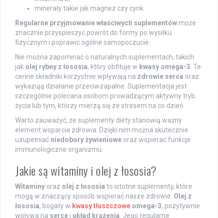
minerały takie jak magnez czy cynk.
Regularne przyjmowanie właściwych suplementów
może
znacznie przyspieszyć powrót do formy po wysiłku
fizycznym i poprawić ogólne samopoczucie.
Nie można zapominać o naturalnych suplementach, takich
jak
olej rybny z łososia
, który obfituje w
kwasy omega-3
. Te
cenne składniki korzystnie wpływają na
zdrowie serca
oraz
wykazują działanie przeciwzapalne. Suplementacja jest
szczególnie polecana osobom prowadzącym aktywny tryb
życia lub tym, którzy mierzą się ze stresem na co dzień.
Warto zauważyć, że suplementy diety stanowią ważny
element wsparcia zdrowia. Dzięki nim można skutecznie
uzupełniać
niedobory żywieniowe
oraz wspierać funkcje
immunologiczne organizmu.
Jakie są witaminy i olej z łososia?
Witaminy
oraz
olej z łososia
to istotne suplementy, które
mogą w znaczący sposób wspierać nasze zdrowie.
Olej z
łososia
, bogaty w
kwasy tłuszczowe
omega-3
, pozytywnie
wpływa na
serce
i
układ krążenia
. Jego regularne