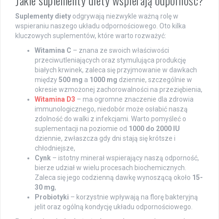
Suplementy diety
odgrywają niezwykle ważną rolę w
wspieraniu naszego układu odpornościowego. Oto kilka
kluczowych suplementów, które warto rozważyć:
Witamina C
– znana ze swoich właściwości
przeciwutleniających oraz stymulująca produkcję
białych krwinek, zaleca się przyjmowanie w dawkach
między
500 mg
a
1000 mg
dziennie, szczególnie w
okresie wzmożonej zachorowalności na przeziębienia,
Witamina D3
– ma ogromne znaczenie dla zdrowia
immunologicznego, niedobór może osłabić naszą
zdolność do walki z infekcjami. Warto pomyśleć o
suplementacji na poziomie od
1000 do 2000 IU
dziennie, zwłaszcza gdy dni stają się krótsze i
chłodniejsze,
Cynk
– istotny minerał wspierający naszą odporność,
bierze udział w wielu procesach biochemicznych.
Zaleca się jego codzienną dawkę wynoszącą około
15-
30 mg
,
Probiotyki
– korzystnie wpływają na florę bakteryjną
jelit oraz ogólną kondycję układu odpornościowego.