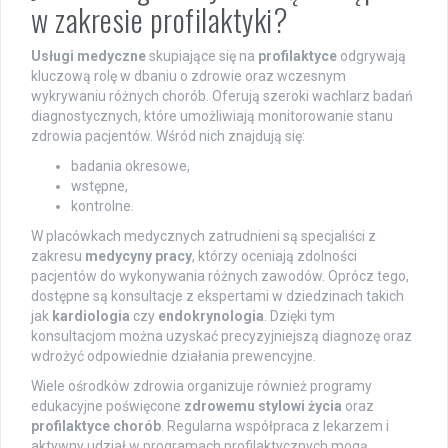
w zakresie profilaktyki?
Usługi medyczne
skupiające się na
profilaktyce
odgrywają
kluczową rolę w dbaniu o zdrowie oraz wczesnym
wykrywaniu różnych chorób. Oferują szeroki wachlarz badań
diagnostycznych, które umożliwiają monitorowanie stanu
zdrowia pacjentów. Wśród nich znajdują się:
badania okresowe,
wstępne,
kontrolne.
W placówkach medycznych zatrudnieni są specjaliści z
zakresu
medycyny pracy
, którzy oceniają zdolności
pacjentów do wykonywania różnych zawodów. Oprócz tego,
dostępne są konsultacje z ekspertami w dziedzinach takich
jak
kardiologia
czy
endokrynologia
. Dzięki tym
konsultacjom można uzyskać precyzyjniejszą diagnozę oraz
wdrożyć odpowiednie działania prewencyjne.
Wiele ośrodków zdrowia organizuje również programy
edukacyjne poświęcone
zdrowemu stylowi życia
oraz
profilaktyce chorób
. Regularna współpraca z lekarzem i
aktywny udział w programach profilaktycznych mogą