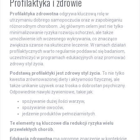
Profilaktyka i zdrowie
Profilaktyka zdrowotna
odgrywa kluczową rolę w
utrzymaniu dobrego samopoczucia oraz w zapobieganiu
różnorodnym chorobom. Jej głównym celem jest nie tylko
minimalizowanie ryzyka rozwoju schorzeń, ale także
umożliwienie ich wczesnego wykrywania, co znacząco
zwiększa szanse na skuteczne leczenie. W ramach działań
profilaktycznych warto regularnie poddawać się badaniom,
uczestniczyć w programach edukacyjnych oraz promować
zdrowy styl życia.
Podstawą profilaktyki jest zdrowy styl życia.
To nie tylko
kwestia zrównoważonej diety i aktywności fizycznej, ale
także unikanie używek oraz troska o dobrostan psychiczny.
Odpowiednie nawyki żywieniowe, takie jak:
spożywanie dużej ilości warzyw,
spożywanie owoców,
jedzenie produktów pełnoziarnistych.
Te elementy są kluczowe dla redukcji ryzyka wielu
przewlekłych chorób.
Edukacja zdrowotna
ma ogromne znaczenie w kontekście