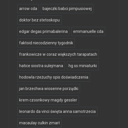
arrow cda
bajeczki babci pimpusiowej
doktor bez stetoskopu
edgar degas primabalerina
emmanuelle cda
faktoid niecodzienny tygodnik
frankowicze w coraz większych tarapatach
hatice siostra sulejmana
hg ss miniaturki
hodowla rzeżuchy opis doświadczenia
jan brzechwa wiosenne porządki
krem czosnkowy magdy gessler
leonardo da vinci święta anna samotrzecia
macaulay culkin zmarł