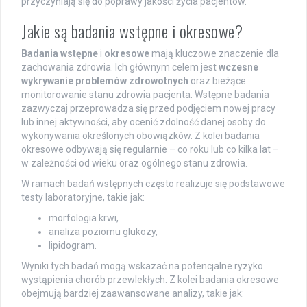
przyczyniają się do poprawy jakości życia pacjentów.
Jakie są badania wstępne i okresowe?
Badania wstępne
i
okresowe
mają kluczowe znaczenie dla
zachowania zdrowia. Ich głównym celem jest
wczesne
wykrywanie problemów zdrowotnych
oraz bieżące
monitorowanie stanu zdrowia pacjenta. Wstępne badania
zazwyczaj przeprowadza się przed podjęciem nowej pracy
lub innej aktywności, aby ocenić zdolność danej osoby do
wykonywania określonych obowiązków. Z kolei badania
okresowe odbywają się regularnie – co roku lub co kilka lat –
w zależności od wieku oraz ogólnego stanu zdrowia.
W ramach badań wstępnych często realizuje się podstawowe
testy laboratoryjne, takie jak:
morfologia krwi,
analiza poziomu glukozy,
lipidogram.
Wyniki tych badań mogą wskazać na potencjalne ryzyko
wystąpienia chorób przewlekłych. Z kolei badania okresowe
obejmują bardziej zaawansowane analizy, takie jak: