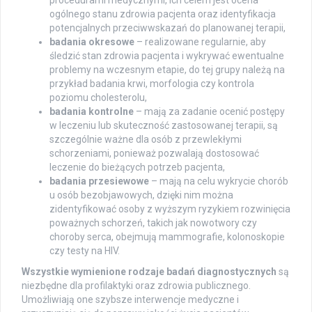
ogólnego stanu zdrowia pacjenta oraz identyfikacja
potencjalnych przeciwwskazań do planowanej terapii,
badania okresowe
– realizowane regularnie, aby
śledzić stan zdrowia pacjenta i wykrywać ewentualne
problemy na wczesnym etapie, do tej grupy należą na
przykład badania krwi, morfologia czy kontrola
poziomu cholesterolu,
badania kontrolne
– mają za zadanie ocenić postępy
w leczeniu lub skuteczność zastosowanej terapii, są
szczególnie ważne dla osób z przewlekłymi
schorzeniami, ponieważ pozwalają dostosować
leczenie do bieżących potrzeb pacjenta,
badania przesiewowe
– mają na celu wykrycie chorób
u osób bezobjawowych, dzięki nim można
zidentyfikować osoby z wyższym ryzykiem rozwinięcia
poważnych schorzeń, takich jak nowotwory czy
choroby serca, obejmują mammografie, kolonoskopie
czy testy na HIV.
Wszystkie wymienione rodzaje badań diagnostycznych
są
niezbędne dla profilaktyki oraz zdrowia publicznego.
Umożliwiają one szybsze interwencje medyczne i