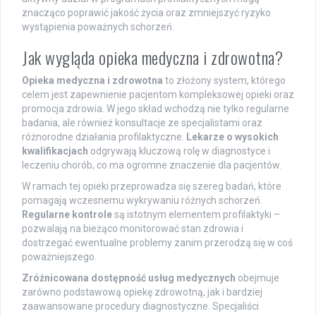
znacząco poprawić jakość życia oraz zmniejszyć ryzyko
wystąpienia poważnych schorzeń.
Jak wygląda opieka medyczna i zdrowotna?
Opieka medyczna i zdrowotna
to złożony system, którego
celem jest zapewnienie pacjentom kompleksowej opieki oraz
promocja zdrowia. W jego skład wchodzą nie tylko regularne
badania, ale również konsultacje ze specjalistami oraz
różnorodne działania profilaktyczne.
Lekarze o wysokich
kwalifikacjach
odgrywają kluczową rolę w diagnostyce i
leczeniu chorób, co ma ogromne znaczenie dla pacjentów.
W ramach tej opieki przeprowadza się szereg badań, które
pomagają wczesnemu wykrywaniu różnych schorzeń.
Regularne kontrole
są istotnym elementem profilaktyki –
pozwalają na bieżąco monitorować stan zdrowia i
dostrzegać ewentualne problemy zanim przerodzą się w coś
poważniejszego.
Zróżnicowana dostępność usług medycznych
obejmuje
zarówno podstawową opiekę zdrowotną, jak i bardziej
zaawansowane procedury diagnostyczne. Specjaliści