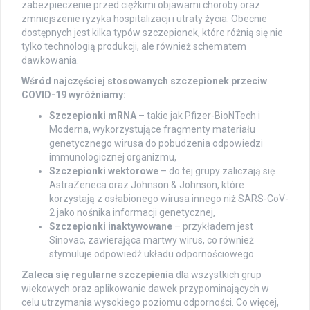
zabezpieczenie przed ciężkimi objawami choroby oraz
zmniejszenie ryzyka hospitalizacji i utraty życia. Obecnie
dostępnych jest kilka typów szczepionek, które różnią się nie
tylko technologią produkcji, ale również schematem
dawkowania.
Wśród najczęściej stosowanych szczepionek przeciw
COVID-19 wyróżniamy:
Szczepionki mRNA
– takie jak Pfizer-BioNTech i
Moderna, wykorzystujące fragmenty materiału
genetycznego wirusa do pobudzenia odpowiedzi
immunologicznej organizmu,
Szczepionki wektorowe
– do tej grupy zaliczają się
AstraZeneca oraz Johnson & Johnson, które
korzystają z osłabionego wirusa innego niż SARS-CoV-
2 jako nośnika informacji genetycznej,
Szczepionki inaktywowane
– przykładem jest
Sinovac, zawierająca martwy wirus, co również
stymuluje odpowiedź układu odpornościowego.
Zaleca się regularne szczepienia
dla wszystkich grup
wiekowych oraz aplikowanie dawek przypominających w
celu utrzymania wysokiego poziomu odporności. Co więcej,