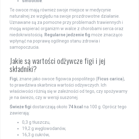
smoothie
.
Te owoce mają również swoje miejsce w medycynie
naturalnej ze względu na swoje prozdrowotne działanie.
Uznawane są za pomocne przy problemach trawiennych i
mogą wspierać organizm w walce z chorobami serca oraz
niedokrwistością.
Regularne jedzenie fig
może znacząco
wpłynąć na poprawę ogólnego stanu zdrowia i
samopoczucia.
Jakie są wartości odżywcze figi i jej
składniki?
Figi
, znane jako owoce figowca pospolitego (
Ficus carica
),
to prawdziwa skarbnica wartości odżywczych. Ich
właściwości różnią się w zależności od tego, czy spożywamy
je na świeżo, czy w wersji suszonej.
Świeże figi
dostarczają około
74 kcal
na 100 g. Oprócz tego
zawierają:
0,3 g tłuszczu,
19,2 g węglowodanów,
16,3 g cukrów,