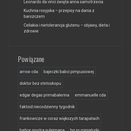
Leonardo da vinci święta anna samotrzecia
Kuchnia rosyjska – przepisy na dania z
barszczem
Celiakia i nietolerancja glutenu – objawy, dieta i
zdrowie
Powiązane
arrow cda
bajeczki babci pimpusiowej
doktor bez stetoskopu
edgar degas primabalerina
emmanuelle cda
faktoid niecodzienny tygodnik
frankowicze w coraz większych tarapatach
hatice siostra sulejmana
hg ss miniaturki