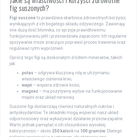
fig suszonych?
Figi suszone
to prawdziwa skarbnica zdrowotnych korzyści,
wynikających z ich bogatego składu odżywczego. Zawierają
one dużą ilość błonnika, co sprzyja prawidłowemu
funkcjonowaniu jelit i przeciwdziała zaparciom. Ich regularne
spożywanie może znacząco poprawić proces trawienia oraz
regulować rytm wypróżnień.
Oprócz tego figi są doskonałym źródłem minerałów, takich
jak:
potas
– odgrywa kluczową rolę w utrzymaniu
właściwego ciśnienia krwi,
wapń
– wspiera zdrowie kości,
magnez
– ma pozytywny wpływ na funkcjonowanie
mięśni oraz układ nerwowy.
Suszone figi dostarczają również naturalnych cukrów i
antyoksydantów. Te składniki mogą wspierać nasz układ
odpornościowy oraz wykazywać działanie przeciwzapalne.
Warto jednak pamiętać o ich stosunkowo wysokiej
kaloryczności – około
250 kalorii
na
100 gramów
. Dlatego
najlepiej spożywać je z umiarem, ale stanowią one