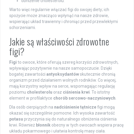
obniżenie cholesterolu.
Warto więc regularnie włączać figi do swojej diety; ich
spożycie może znacząco wpłynąć na nasze zdrowie,
wspierając układ trawienny i chroniąc przed przewlekłymi
schorzeniami.
Jakie są właściwości zdrowotne
figi?
Figi
to owoce, które oferują szereg korzyści zdrowotnych,
wpływając pozytywnie na nasze samopoczucie. Dzięki
bogatej zawartości
antyoksydantów
skutecznie chronią
organizm przed działaniem wolnych rodników. Co więcej,
mają korzystny wpływ na serce, wspomagając regulację
poziomu
cholesterolu
oraz
ciśnienia krwi
. To istotny
element w profilaktyce
chorób sercowo-naczyniowych
.
Dla osób cierpiących na
nadciśnienie tętnicze
figi mogą
okazać się szczególnie pomocne. Ich wysoka zawartość
potasu
przyczynia się do naturalnego obniżenia ciśnienia
krwi. Również
błonnik
obecny w tych owocach wspiera pracę
układu pokarmowego i ułatwia kontrolę masy ciała.