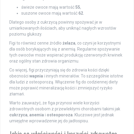
świeże owoce mają wartość
55
,
suszone owoce mają wartość
62
.
Dlatego osoby z cukrzycą powinny spożywać je w
umiarkowanych ilościach, aby uniknąć nagłych wzrostów
poziomu glukozy.
Figi to również cenne źródło
żelaza
, co czyni je korzystnymi
dla osób borykających się z anemią. Regularne spożywanie
tych owoców może wspierać produkcję czerwonych krwinek
oraz ogólny stan zdrowia organizmu.
Co więcej, figi przyczyniają się do zdrowia kości dzięki
obecności
wapnia
i innych minerałów. To szczególnie istotne
dla ludzi z osteoporozą. Włączenie fig do codziennej diety
może poprawić mineralizację kości i zmniejszyć ryzyko
złamań.
Warto zauważyć, że figa przynosi wiele korzyści
zdrowotnych osobom z przewlekłymi chorobami takimi jak
cukrzyca
,
anemia
i
osteoporoza
. Kluczowe jest jednak
umiejętne wprowadzenie jej do jadłospisu.
Jakie są właściwości i korzyści zdrowotne