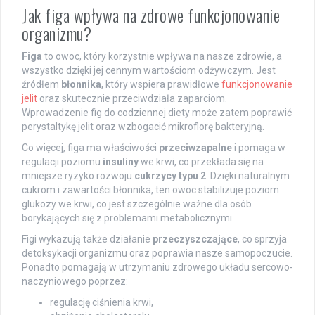
Jak figa wpływa na zdrowe funkcjonowanie
organizmu?
Figa
to owoc, który korzystnie wpływa na nasze zdrowie, a
wszystko dzięki jej cennym wartościom odżywczym. Jest
źródłem
błonnika
, który wspiera prawidłowe
funkcjonowanie
jelit
oraz skutecznie przeciwdziała zaparciom.
Wprowadzenie fig do codziennej diety może zatem poprawić
perystaltykę jelit oraz wzbogacić mikroflorę bakteryjną.
Co więcej, figa ma właściwości
przeciwzapalne
i pomaga w
regulacji poziomu
insuliny
we krwi, co przekłada się na
mniejsze ryzyko rozwoju
cukrzycy typu 2
. Dzięki naturalnym
cukrom i zawartości błonnika, ten owoc stabilizuje poziom
glukozy we krwi, co jest szczególnie ważne dla osób
borykających się z problemami metabolicznymi.
Figi wykazują także działanie
przeczyszczające
, co sprzyja
detoksykacji organizmu oraz poprawia nasze samopoczucie.
Ponadto pomagają w utrzymaniu zdrowego układu sercowo-
naczyniowego poprzez:
regulację ciśnienia krwi,