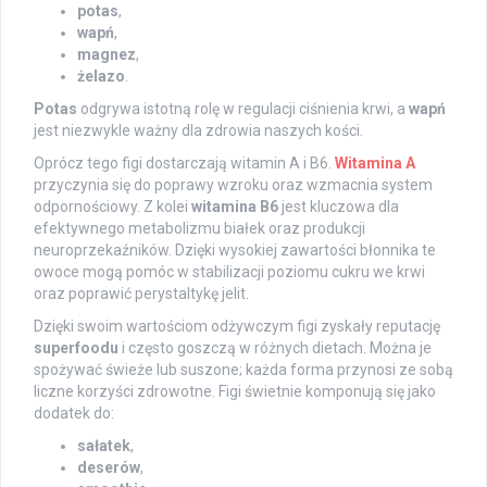
potas
,
wapń
,
magnez
,
żelazo
.
Potas
odgrywa istotną rolę w regulacji ciśnienia krwi, a
wapń
jest niezwykle ważny dla zdrowia naszych kości.
Oprócz tego figi dostarczają witamin A i B6.
Witamina A
przyczynia się do poprawy wzroku oraz wzmacnia system
odpornościowy. Z kolei
witamina B6
jest kluczowa dla
efektywnego metabolizmu białek oraz produkcji
neuroprzekaźników. Dzięki wysokiej zawartości błonnika te
owoce mogą pomóc w stabilizacji poziomu cukru we krwi
oraz poprawić perystaltykę jelit.
Dzięki swoim wartościom odżywczym figi zyskały reputację
superfoodu
i często goszczą w różnych dietach. Można je
spożywać świeże lub suszone; każda forma przynosi ze sobą
liczne korzyści zdrowotne. Figi świetnie komponują się jako
dodatek do:
sałatek
,
deserów
,