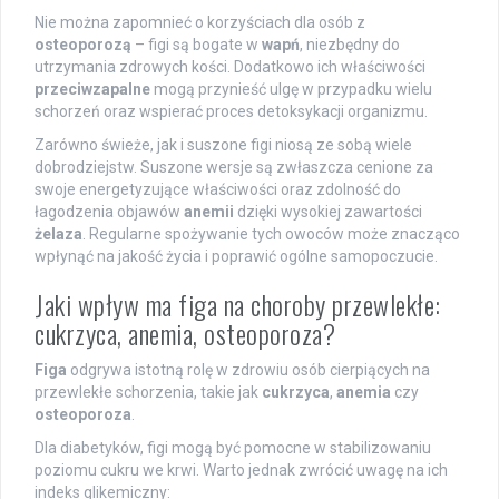
Nie można zapomnieć o korzyściach dla osób z
osteoporozą
– figi są bogate w
wapń
, niezbędny do
utrzymania zdrowych kości. Dodatkowo ich właściwości
przeciwzapalne
mogą przynieść ulgę w przypadku wielu
schorzeń oraz wspierać proces detoksykacji organizmu.
Zarówno świeże, jak i suszone figi niosą ze sobą wiele
dobrodziejstw. Suszone wersje są zwłaszcza cenione za
swoje energetyzujące właściwości oraz zdolność do
łagodzenia objawów
anemii
dzięki wysokiej zawartości
żelaza
. Regularne spożywanie tych owoców może znacząco
wpłynąć na jakość życia i poprawić ogólne samopoczucie.
Jaki wpływ ma figa na choroby przewlekłe:
cukrzyca, anemia, osteoporoza?
Figa
odgrywa istotną rolę w zdrowiu osób cierpiących na
przewlekłe schorzenia, takie jak
cukrzyca
,
anemia
czy
osteoporoza
.
Dla diabetyków, figi mogą być pomocne w stabilizowaniu
poziomu cukru we krwi. Warto jednak zwrócić uwagę na ich
indeks glikemiczny: