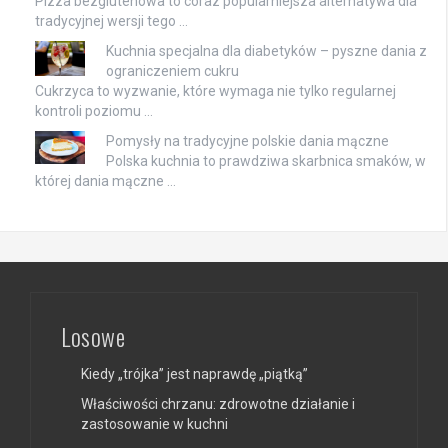
Pizza bezglutenowa to coraz popularniejsza alternatywa dla
tradycyjnej wersji tego …
Kuchnia specjalna dla diabetyków – pyszne dania z
ograniczeniem cukru
Cukrzyca to wyzwanie, które wymaga nie tylko regularnej
kontroli poziomu …
Pomysły na tradycyjne polskie dania mączne
Polska kuchnia to prawdziwa skarbnica smaków, w
której dania mączne …
Losowe
Kiedy „trójka” jest naprawdę „piątką”
Właściwości chrzanu: zdrowotne działanie i
zastosowanie w kuchni