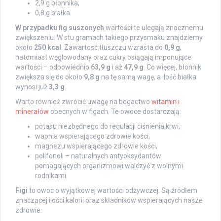
2,9 g błonnika,
0,8 g białka.
W przypadku fig suszonych
wartości te ulegają znacznemu
zwiększeniu. W stu gramach takiego przysmaku znajdziemy
około
250 kcal
. Zawartość tłuszczu wzrasta do
0,9 g
,
natomiast węglowodany oraz cukry osiągają imponujące
wartości – odpowiednio
63,9 g
i aż
47,9 g
. Co więcej, błonnik
zwiększa się do około
9,8 g
na tę samą wagę, a ilość białka
wynosi już
3,3 g
.
Warto również zwrócić uwagę na bogactwo
witamin i
minerałów
obecnych w figach. Te owoce dostarczają:
potasu niezbędnego do regulacji ciśnienia krwi,
wapnia wspierającego zdrowie kości,
magnezu wspierającego zdrowie kości,
polifenoli – naturalnych antyoksydantów
pomagających organizmowi walczyć z wolnymi
rodnikami.
Figi
to owoc o wyjątkowej wartości odżywczej. Są źródłem
znaczącej ilości kalorii oraz składników wspierających nasze
zdrowie.