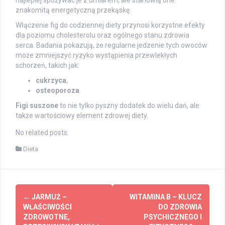
znakomitą energetyczną przekąskę.
Włączenie fig do codziennej diety przynosi korzystne efekty
dla poziomu cholesterolu oraz ogólnego stanu zdrowia
serca. Badania pokazują, że regularne jedzenie tych owoców
może zmniejszyć ryzyko wystąpienia przewlekłych
schorzeń, takich jak:
cukrzyca
,
osteoporoza
.
Figi suszone
to nie tylko pyszny dodatek do wielu dań, ale
także wartościowy element zdrowej diety.
No related posts.
Dieta
Post
←
JARMUŻ –
WITAMINA B – KLUCZ
navigation
WŁAŚCIWOŚCI
DO ZDROWIA
ZDROWOTNE,
PSYCHICZNEGO I