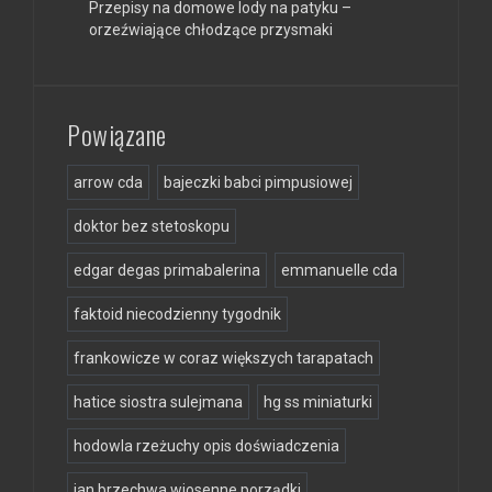
Przepisy na domowe lody na patyku –
orzeźwiające chłodzące przysmaki
Powiązane
arrow cda
bajeczki babci pimpusiowej
doktor bez stetoskopu
edgar degas primabalerina
emmanuelle cda
faktoid niecodzienny tygodnik
frankowicze w coraz większych tarapatach
hatice siostra sulejmana
hg ss miniaturki
hodowla rzeżuchy opis doświadczenia
jan brzechwa wiosenne porządki