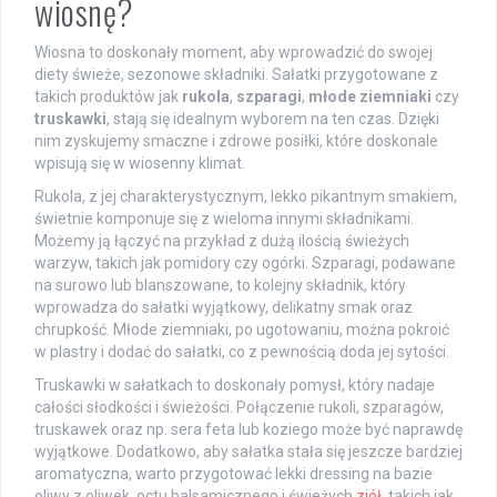
wiosnę?
Wiosna to doskonały moment, aby wprowadzić do swojej
diety świeże, sezonowe składniki. Sałatki przygotowane z
takich produktów jak
rukola
,
szparagi
,
młode ziemniaki
czy
truskawki
, stają się idealnym wyborem na ten czas. Dzięki
nim zyskujemy smaczne i zdrowe posiłki, które doskonale
wpisują się w wiosenny klimat.
Rukola, z jej charakterystycznym, lekko pikantnym smakiem,
świetnie komponuje się z wieloma innymi składnikami.
Możemy ją łączyć na przykład z dużą ilością świeżych
warzyw, takich jak pomidory czy ogórki. Szparagi, podawane
na surowo lub blanszowane, to kolejny składnik, który
wprowadza do sałatki wyjątkowy, delikatny smak oraz
chrupkość. Młode ziemniaki, po ugotowaniu, można pokroić
w plastry i dodać do sałatki, co z pewnością doda jej sytości.
Truskawki w sałatkach to doskonały pomysł, który nadaje
całości słodkości i świeżości. Połączenie rukoli, szparagów,
truskawek oraz np. sera feta lub koziego może być naprawdę
wyjątkowe. Dodatkowo, aby sałatka stała się jeszcze bardziej
aromatyczna, warto przygotować lekki dressing na bazie
oliwy z oliwek, octu balsamicznego i świeżych
ziół
, takich jak