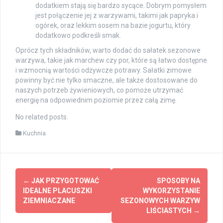
dodatkiem stają się bardzo sycące. Dobrym pomysłem
jest połączenie jej z warzywami, takimi jak papryka i
ogórek, oraz lekkim sosem na bazie jogurtu, który
dodatkowo podkreśli smak.
Oprócz tych składników, warto dodać do sałatek sezonowe
warzywa, takie jak marchew czy por, które są łatwo dostępne
i wzmocnią wartości odżywcze potrawy. Sałatki zimowe
powinny być nie tylko smaczne, ale także dostosowane do
naszych potrzeb żywieniowych, co pomoże utrzymać
energię na odpowiednim poziomie przez całą zimę.
No related posts.
Kuchnia
Post
←
JAK PRZYGOTOWAĆ
SPOSOBY NA
navigation
IDEALNE PLACUSZKI
WYKORZYSTANIE
ZIEMNIACZANE
SEZONOWYCH WARZYW
LIŚCIASTYCH
→