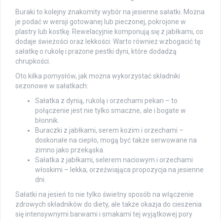
Buraki to kolejny znakomity wybór na jesienne sałatki. Można
je podać w wersji gotowanej lub pieczonej, pokrojone w
plastry lub kostkę. Rewelacyjnie komponują się z jabłkami, co
dodaje świeżości oraz lekkości. Warto również wzbogacić tę
sałatkę o rukolę i prażone pestki dyni, które dodadzą
chrupkości.
Oto kilka pomysłów, jak można wykorzystać składniki
sezonowe w sałatkach:
Sałatka z dynią, rukolą i orzechami pekan – to
połączenie jest nie tylko smaczne, ale i bogate w
błonnik.
Buraczki z jabłkami, serem kozim i orzechami –
doskonałe na ciepło, mogą być także serwowane na
zimno jako przekąska.
Sałatka z jabłkami, selerem naciowym i orzechami
włoskimi – lekka, orzeźwiająca propozycja na jesienne
dni.
Sałatki na jesień to nie tylko świetny sposób na włączenie
zdrowych składników do diety, ale także okazja do cieszenia
się intensywnymi barwami i smakami tej wyjątkowej pory