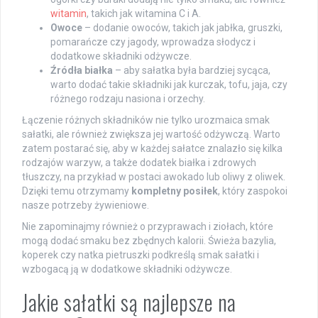
witamin
, takich jak witamina C i A.
Owoce
– dodanie owoców, takich jak jabłka, gruszki,
pomarańcze czy jagody, wprowadza słodycz i
dodatkowe składniki odżywcze.
Źródła białka
– aby sałatka była bardziej sycąca,
warto dodać takie składniki jak kurczak, tofu, jaja, czy
różnego rodzaju nasiona i orzechy.
Łączenie różnych składników nie tylko urozmaica smak
sałatki, ale również zwiększa jej wartość odżywczą. Warto
zatem postarać się, aby w każdej sałatce znalazło się kilka
rodzajów warzyw, a także dodatek białka i zdrowych
tłuszczy, na przykład w postaci awokado lub oliwy z oliwek.
Dzięki temu otrzymamy
kompletny posiłek
, który zaspokoi
nasze potrzeby żywieniowe.
Nie zapominajmy również o przyprawach i ziołach, które
mogą dodać smaku bez zbędnych kalorii. Świeża bazylia,
koperek czy natka pietruszki podkreślą smak sałatki i
wzbogacą ją w dodatkowe składniki odżywcze.
Jakie sałatki są najlepsze na