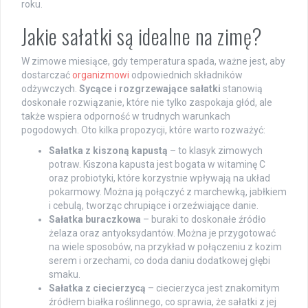
roku.
Jakie sałatki są idealne na zimę?
W zimowe miesiące, gdy temperatura spada, ważne jest, aby
dostarczać
organizmowi
odpowiednich składników
odżywczych.
Sycące i rozgrzewające sałatki
stanowią
doskonałe rozwiązanie, które nie tylko zaspokaja głód, ale
także wspiera odporność w trudnych warunkach
pogodowych. Oto kilka propozycji, które warto rozważyć:
Sałatka z kiszoną kapustą
– to klasyk zimowych
potraw. Kiszona kapusta jest bogata w witaminę C
oraz probiotyki, które korzystnie wpływają na układ
pokarmowy. Można ją połączyć z marchewką, jabłkiem
i cebulą, tworząc chrupiące i orzeźwiające danie.
Sałatka buraczkowa
– buraki to doskonałe źródło
żelaza oraz antyoksydantów. Można je przygotować
na wiele sposobów, na przykład w połączeniu z kozim
serem i orzechami, co doda daniu dodatkowej głębi
smaku.
Sałatka z ciecierzycą
– ciecierzyca jest znakomitym
źródłem białka roślinnego, co sprawia, że sałatki z jej