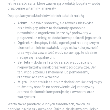
letnie sałatki są te, które zawierają produkty bogate w wodę
oraz cenne witaminy i minerały.
Do popularnych składników letnich sałatek należą:
Arbuz
– nie tylko smaczny, ale również niezwykle
orzeźwiający, arbuz to doskonały sposób na
nawadnianie organizmu. Może być podawany w
połączeniu z mięty, co dodatkowo podkreśli jego smak.
Ogórek
– chrupiący i lekki, ogórek jest nieodłącznym
elementem letnich sałatek. Jego niska kaloryczność
oraz wysoka zawartość wody sprawiają, że idealnie
nadaje się na upalne dni.
Ser feta
– dodanie fety do sałatki wzbogaca ją o
niepowtarzalny smak oraz wartości odżywcze. Ser
ten, w połączeniu z melonem lub pomidorami,
rzeczywiście robi wrażenie.
Mięta
– herbata lub sałatka z dodatkiem świeżej mięty
to świetny sposób na orzeźwienie. Jej intensywny
aromat doskonale komponuje się z owocami oraz
warzywami.
Warto także pamiętać o innych składnikach, takich jak
papryka, rukola czy awokado. Rukola, dzięki swojemu lekko