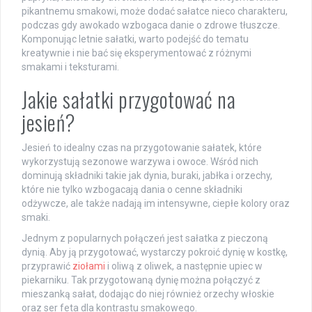
pikantnemu smakowi, może dodać sałatce nieco charakteru,
podczas gdy awokado wzbogaca danie o zdrowe tłuszcze.
Komponując letnie sałatki, warto podejść do tematu
kreatywnie i nie bać się eksperymentować z różnymi
smakami i teksturami.
Jakie sałatki przygotować na
jesień?
Jesień to idealny czas na przygotowanie sałatek, które
wykorzystują sezonowe warzywa i owoce. Wśród nich
dominują składniki takie jak dynia, buraki, jabłka i orzechy,
które nie tylko wzbogacają dania o cenne składniki
odżywcze, ale także nadają im intensywne, ciepłe kolory oraz
smaki.
Jednym z popularnych połączeń jest sałatka z pieczoną
dynią. Aby ją przygotować, wystarczy pokroić dynię w kostkę,
przyprawić
ziołami
i oliwą z oliwek, a następnie upiec w
piekarniku. Tak przygotowaną dynię można połączyć z
mieszanką sałat, dodając do niej również orzechy włoskie
oraz ser feta dla kontrastu smakowego.