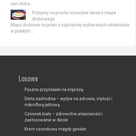
dań, która …
Przepisy na proste i smaczne dania z mięsa
drobiowego
Mięso drobiowe to jeden z najchętniej wybieranych składników
w polskich …
Losowe
Pyszne przystawki na imprezę
Dieta zachodnia – wpływ na zdrowie, otyłość i
mikroflorę jelitową
Czosnek biały – zdrowotne właściwości i
zastosowanie w diecie
Krem czosnkowy magdy gessler