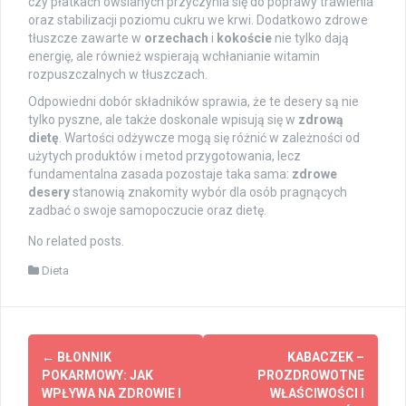
czy płatkach owsianych przyczynia się do poprawy trawienia
oraz stabilizacji poziomu cukru we krwi. Dodatkowo zdrowe
tłuszcze zawarte w
orzechach
i
kokoście
nie tylko dają
energię, ale również wspierają wchłanianie witamin
rozpuszczalnych w tłuszczach.
Odpowiedni dobór składników sprawia, że te desery są nie
tylko pyszne, ale także doskonale wpisują się w
zdrową
dietę
. Wartości odżywcze mogą się różnić w zależności od
użytych produktów i metod przygotowania, lecz
fundamentalna zasada pozostaje taka sama:
zdrowe
desery
stanowią znakomity wybór dla osób pragnących
zadbać o swoje samopoczucie oraz dietę.
No related posts.
Dieta
Post
←
BŁONNIK
KABACZEK –
navigation
POKARMOWY: JAK
PROZDROWOTNE
WPŁYWA NA ZDROWIE I
WŁAŚCIWOŚCI I