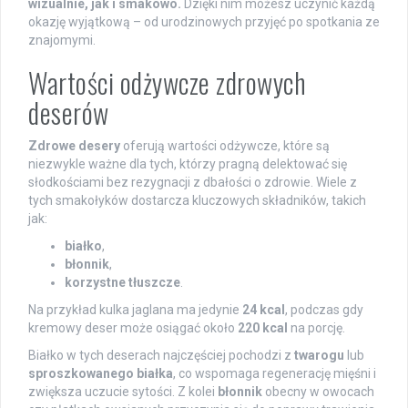
wizualnie, jak i smakowo.
Dzięki nim możesz uczynić każdą
okazję wyjątkową – od urodzinowych przyjęć po spotkania ze
znajomymi.
Wartości odżywcze zdrowych
deserów
Zdrowe desery
oferują wartości odżywcze, które są
niezwykle ważne dla tych, którzy pragną delektować się
słodkościami bez rezygnacji z dbałości o zdrowie. Wiele z
tych smakołyków dostarcza kluczowych składników, takich
jak:
białko
,
błonnik
,
korzystne tłuszcze
.
Na przykład kulka jaglana ma jedynie
24 kcal
, podczas gdy
kremowy deser może osiągać około
220 kcal
na porcję.
Białko w tych deserach najczęściej pochodzi z
twarogu
lub
sproszkowanego białka
, co wspomaga regenerację mięśni i
zwiększa uczucie sytości. Z kolei
błonnik
obecny w owocach