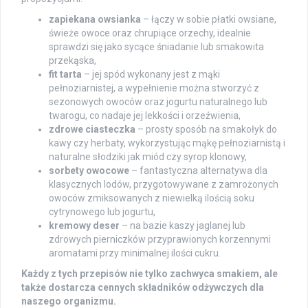
zapiekana owsianka
– łączy w sobie płatki owsiane,
świeże owoce oraz chrupiące orzechy, idealnie
sprawdzi się jako sycące śniadanie lub smakowita
przekąska,
fit tarta
– jej spód wykonany jest z mąki
pełnoziarnistej, a wypełnienie można stworzyć z
sezonowych owoców oraz jogurtu naturalnego lub
twarogu, co nadaje jej lekkości i orzeźwienia,
zdrowe ciasteczka
– prosty sposób na smakołyk do
kawy czy herbaty, wykorzystując mąkę pełnoziarnistą i
naturalne słodziki jak miód czy syrop klonowy,
sorbety owocowe
– fantastyczna alternatywa dla
klasycznych lodów, przygotowywane z zamrożonych
owoców zmiksowanych z niewielką ilością soku
cytrynowego lub jogurtu,
kremowy deser
– na bazie kaszy jaglanej lub
zdrowych pierniczków przyprawionych korzennymi
aromatami przy minimalnej ilości cukru.
Każdy z tych przepisów nie tylko zachwyca smakiem, ale
także dostarcza cennych składników odżywczych dla
naszego organizmu.