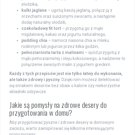
słodzika,
kulki jaglane
– ugotuj kaszę jaglaną, połącz ją z
orzechami oraz suszonymi owocami, a następnie
dodaj naturalny słodzik,
czekoladowy fit tort
– przygotuj go z mąki
migdałowej, kakao oraz jogurtu naturalnego,
pudding chia
– namocz nasiona chia w mleku
roślinnym lub jogurcie przez kilka godzin,
pełnoziarnista tarta z malinami
– spód przygotuj z
mąki pełnoziarnistej i oleju kokosowego, a nadzienie to
połączenie świeżych malin z jogurtem greckim.
Każdy z tych przepisów jest nie tylko łatwy do wykonania,
ale także zdrowy i pyszny.
Dzięki nim możesz delektować
się smakiem deserów bez obaw o kalorie czy niekorzystne
składniki odżywcze.
Jakie są pomysły na zdrowe desery do
przygotowania w domu?
Aby przygotować pyszne i zdrowe desery w domowym
zaciszu, warto zainspirować się kilkoma interesującymi
propozycjami: