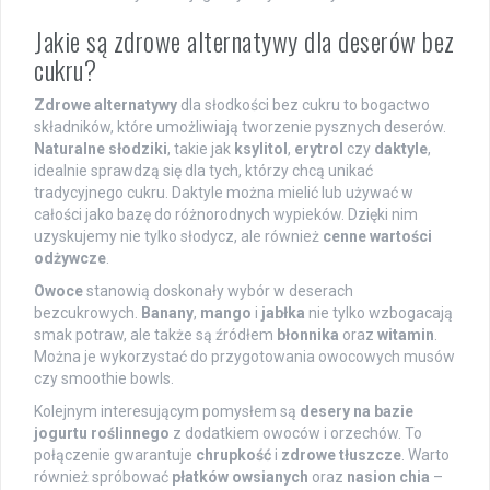
Jakie są zdrowe alternatywy dla deserów bez
cukru?
Zdrowe alternatywy
dla słodkości bez cukru to bogactwo
składników, które umożliwiają tworzenie pysznych deserów.
Naturalne słodziki
, takie jak
ksylitol
,
erytrol
czy
daktyle
,
idealnie sprawdzą się dla tych, którzy chcą unikać
tradycyjnego cukru. Daktyle można mielić lub używać w
całości jako bazę do różnorodnych wypieków. Dzięki nim
uzyskujemy nie tylko słodycz, ale również
cenne wartości
odżywcze
.
Owoce
stanowią doskonały wybór w deserach
bezcukrowych.
Banany
,
mango
i
jabłka
nie tylko wzbogacają
smak potraw, ale także są źródłem
błonnika
oraz
witamin
.
Można je wykorzystać do przygotowania owocowych musów
czy smoothie bowls.
Kolejnym interesującym pomysłem są
desery na bazie
jogurtu roślinnego
z dodatkiem owoców i orzechów. To
połączenie gwarantuje
chrupkość
i
zdrowe tłuszcze
. Warto
również spróbować
płatków owsianych
oraz
nasion chia
–