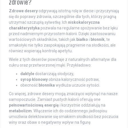
zdrowie?
Zdrowe desery
odgrywają istotną rolę w diecie i przyczyniają
się do poprawy zdrowia, szczególnie dla tych, którzy pragną
utrzymać szczupłą sylwetkę. Ich
niskokaloryczna
charakterystyka
pozwala na regularne spożywanie bez lęku
przed nadmiernym przyrostem kalorii. Dzięki zastosowaniu
wartościowych składników, takich jak
białko
i
błonnik
, te
smakołyki nie tylko zaspokajają pragnienie na słodkości, ale
również wspierają kontrolę apetytu.
Wiele z tych deserów powstaje z naturalnych alternatyw dla
cukru oraz przetworzonej mąki. Przykładowo:
daktyle
dostarczają słodyczy,
syrop klonowy
obniża kaloryczność potraw,
obecność
błonnika
wydłuża uczucie sytości.
Co więcej, zdrowe desery mogą znacząco wpłynąć na nasze
samopoczucie. Zamiast pustych kalorii oferują one
pełnowartościową energię
i korzystnie oddziałują na
metabolizm
. Włączenie ich do codziennego jadłospisu
umożliwia delektowanie się smakiem słodkości bez poczucia
winy oraz obaw o negatywny wpływ na figurę.