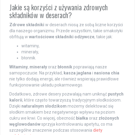
Jakie są korzyści z używania zdrowych
składników w deserach?
Zdrowe składniki
w deserach niosą ze sobą liczne korzyści
dla naszego organizmu. Przede wszystkim, takie smakołyki
obfitują w
wartościowe składniki odżywcze
, takie jak:
witaminy,
minerały,
błonnik.
Witaminy
,
minerały
oraz
błonnik
poprawiają nasze
samopoczucie. Na przykład,
kasza jaglana
i
nasiona chia
nie tylko dodają energii, ale również wspierają prawidłowe
funkcjonowanie układu pokarmowego.
Dodatkowo, zdrowe desery pozwalają nam uniknąć
pustych
kalorii
, które często towarzyszą tradycyjnym słodkościom.
Dzięki
naturalnym słodzikom
możemy delektować się
słodkim smakiem bez negatywnego wpływu na poziom
cukru we krwi. Co więcej, obecność
białka
oraz
złożonych
węglowodanów
sprzyja kontrolowaniu apetytu, co ma
szczególne znaczenie podczas stosowania
diety