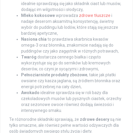
idealnie sprawdzają się jako składnik ciast lub musów,
dodając im wilgotności i słodyczy,
Mleko kokosowe
wprowadza
zdrowe tłuszcze
i
nadaje deserom aksamitną konsystencję, świetny
wybór do puddingu lub lodów, które stają się jeszcze
bardziej apetyczne,
Nasiona chia
to prawdziwa skarbnica kwasów
omega-3 oraz błonnika, znakomicie nadają się do
puddingów czy jako zagęstnik w różnych potrawach,
Twaróg
dostarcza cennego białka i często
wykorzystuje się go do serników lub kremowych
deserów, co czyni je sycącymi i zdrowymi,
Pełnoziarniste produkty zbożowe
, takie jak płatki
owsiane czy kasza jaglana, są źródłem błonnika oraz
energii potrzebnej na cały dzień,
Awokado
idealnie sprawdza się w roli bazy dla
czekoladowych musów lub pysznych ciastek, orzechy
oraz sezonowe owoce również dodają świeżości i
intensywnego smaku.
Te różnorodne składniki sprawiają, że
zdrowe desery
są nie
tylko smaczne, ale również pełne wartości odżywczych dla
osób świadomych swojego stylu życia i diety.