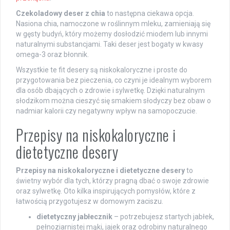
Czekoladowy deser z chia
to następna ciekawa opcja.
Nasiona chia, namoczone w roślinnym mleku, zamieniają się
w gęsty budyń, który możemy dosłodzić miodem lub innymi
naturalnymi substancjami. Taki deser jest bogaty w kwasy
omega-3 oraz błonnik.
Wszystkie te fit desery są niskokaloryczne i proste do
przygotowania bez pieczenia, co czyni je idealnym wyborem
dla osób dbających o zdrowie i sylwetkę. Dzięki naturalnym
słodzikom można cieszyć się smakiem słodyczy bez obaw o
nadmiar kalorii czy negatywny wpływ na samopoczucie.
Przepisy na niskokaloryczne i
dietetyczne desery
Przepisy na niskokaloryczne i dietetyczne desery
to
świetny wybór dla tych, którzy pragną dbać o swoje zdrowie
oraz sylwetkę. Oto kilka inspirujących pomysłów, które z
łatwością przygotujesz w domowym zaciszu.
dietetyczny jabłecznik
– potrzebujesz startych jabłek,
pełnoziarnistej mąki, jajek oraz odrobiny naturalnego