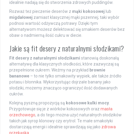
idealnie nadają się do stworzenia zdrowych puddingów.
Rozważ też pieczenie deserów z
mąki kokosowej
lub
migdałowej
zamiast klasycznej mąki pszennej; taki wybór
podnosi wartość odżywczą potrawy. Dzięki tym
alternatywom możesz delektować się smakiem deserów bez
obaw o nadmierną ilość cukru w diecie.
Jakie są fit desery z naturalnymi słodzikami?
Fit desery z naturalnymi słodzikami
stanowią doskonałą
alternatywę dla klasycznych słodkości, które zazwyczaj są
przepełnione cukrem. Weźmy na przykład
brownie
bananowe
– to nie tylko smakowity wypiek, ale także źródło
potasu i błonnika. Wykorzystując dojrzałe banany jako
słodziki, możemy znacząco ograniczyć ilość dodawanych
cukrów.
Kolejną pyszną propozycją są
kokosowe kulki mocy
.
Przygotowuje się je z wiórków kokosowych oraz
masła
orzechowego
, a do tego można użyć naturalnych słodzików
takich jak syrop klonowy czy erytrol. Te małe smakołyki
dostarczają energii i idealnie sprawdzają się jako
zdrowa
przekąska
.