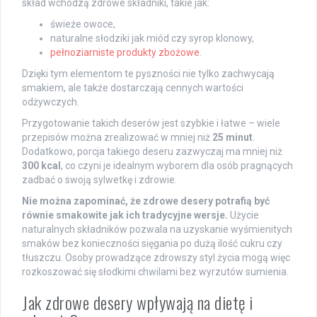
skład wchodzą zdrowe składniki, takie jak:
świeże owoce,
naturalne słodziki jak miód czy syrop klonowy,
pełnoziarniste produkty zbożowe
.
Dzięki tym elementom te pyszności nie tylko zachwycają
smakiem, ale także dostarczają cennych wartości
odżywczych.
Przygotowanie takich deserów jest szybkie i łatwe – wiele
przepisów można zrealizować w mniej niż
25 minut
.
Dodatkowo, porcja takiego deseru zazwyczaj ma mniej niż
300 kcal
, co czyni je idealnym wyborem dla osób pragnących
zadbać o swoją sylwetkę i zdrowie.
Nie można zapominać, że zdrowe desery potrafią być
równie smakowite jak ich tradycyjne wersje.
Użycie
naturalnych składników pozwala na uzyskanie wyśmienitych
smaków bez konieczności sięgania po dużą ilość cukru czy
tłuszczu. Osoby prowadzące zdrowszy styl życia mogą więc
rozkoszować się słodkimi chwilami bez wyrzutów sumienia.
Jak zdrowe desery wpływają na dietę i