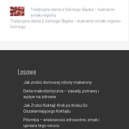
…
Tradycyjne dania z Górnego Śląska – kulinarne
smaki regionu
Tradycyjne dania z Górnego Śląska – kulinarne smaki regionu
Górnego …
Losowe
Jak zrobić domowej roboty makarony
Dieta makrobiotyczna – zasady, potrawy i
wpływ na zdrowie
Jak Zrobić Koktajl: Krok po Kroku Do
Oszałamiającego Koktajlu
Pitomba – właściwości zdrowotne, smak i
uprawa tego owocu