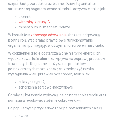
części: łuskę, zarodek oraz bielmo. Dzięki tej unikalnej
strukturze są bogate w cenne składniki odżywcze, takie jak:
błonnik,
witaminy z grupy B
,
minerały, m.in. magnez i żelazo.
W kontekście
zdrowego odżywiania
zboża te odgrywają
istotną rolę, wspierając prawidłowe funkcjonowanie
organizmu i pomagając w utrzymaniu zdrowej masy ciała.
W codziennej diecie dostarczają one nie tylko energii; ich
wysoka zawartość
błonnika
wpływa na poprawę procesów
trawiennych. Regularne spożywanie produktów
pełnoziarnistych może znacząco zmniejszyć ryzyko
wystąpienia wielu przewlekłych chorób, takich jak:
cukrzyca typu 2,
schorzenia sercowo-naczyniowe.
Co więcej, korzystnie wpływają na poziom cholesterolu oraz
pomagają regulować stężenie cukru we krwi.
Do popularnych przykładów zbóż pełnoziarnistych należą:
owies,