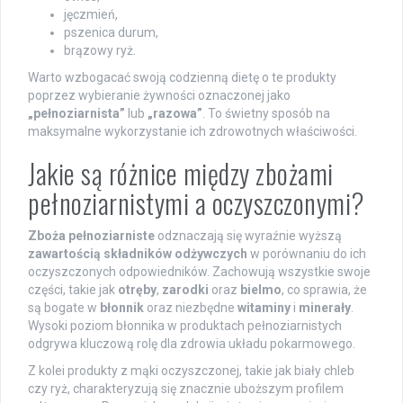
jęczmień,
pszenica durum,
brązowy ryż.
Warto wzbogacać swoją codzienną dietę o te produkty
poprzez wybieranie żywności oznaczonej jako
„pełnoziarnista”
lub
„razowa”
. To świetny sposób na
maksymalne wykorzystanie ich zdrowotnych właściwości.
Jakie są różnice między zbożami
pełnoziarnistymi a oczyszczonymi?
Zboża pełnoziarniste
odznaczają się wyraźnie wyższą
zawartością składników odżywczych
w porównaniu do ich
oczyszczonych odpowiedników. Zachowują wszystkie swoje
części, takie jak
otręby
,
zarodki
oraz
bielmo
, co sprawia, że
są bogate w
błonnik
oraz niezbędne
witaminy
i
minerały
.
Wysoki poziom błonnika w produktach pełnoziarnistych
odgrywa kluczową rolę dla zdrowia układu pokarmowego.
Z kolei produkty z mąki oczyszczonej, takie jak biały chleb
czy ryż, charakteryzują się znacznie uboższym profilem