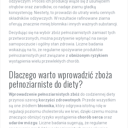
odżywczym. Proces ich produkcji wiąże się z usunięciem
otrębów oraz zarodków, co nadaje ziarnu gładką
konsystencję. Niestety, to prowadzi do utraty wielu cennych
składników odżywczych. W rezultacie rafinowane ziarna
oferują znacznie mniej błonnika i innych ważnych substancji.
Decydując się na wybór zbóż pełnoziarnistych zamiast tych
przetworzonych, można pozytywnie wpłynąć na swoje
samopoczucie i ogólny stan zdrowia. Liczne badania
wskazują na to, że regularne spożywanie produktów
pełnoziarnistych jest związane z
obniżonym ryzykiem
wystąpienia wielu przewlekłych chorób.
Dlaczego warto wprowadzić zboża
pełnoziarniste do diety?
Wprowadzenie pełnoziarnistych zbóż
do codziennej diety
przynosi szereg
korzyści zdrowotnych
. Przede wszystkim
są one źródłem
błonnika
, który odgrywa istotną rolę w
regulacji poziomu cholesterolu we krwi, dzięki czemu można
znacząco obniżyć ryzyko wystąpienia
chorób serca
oraz
udarów mózgu
. Liczne badania sugerują, że regularne