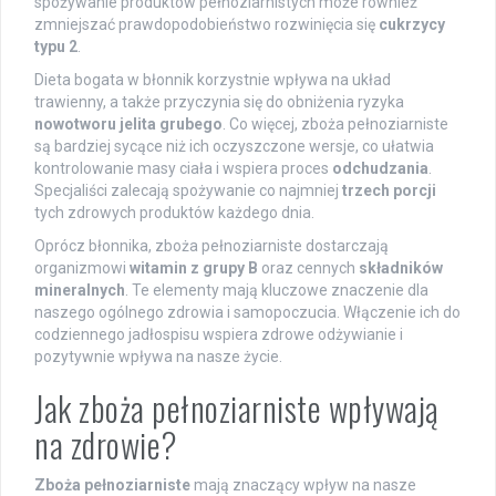
spożywanie produktów pełnoziarnistych może również
zmniejszać prawdopodobieństwo rozwinięcia się
cukrzycy
typu 2
.
Dieta bogata w błonnik korzystnie wpływa na układ
trawienny, a także przyczynia się do obniżenia ryzyka
nowotworu jelita grubego
. Co więcej, zboża pełnoziarniste
są bardziej sycące niż ich oczyszczone wersje, co ułatwia
kontrolowanie masy ciała i wspiera proces
odchudzania
.
Specjaliści zalecają spożywanie co najmniej
trzech porcji
tych zdrowych produktów każdego dnia.
Oprócz błonnika, zboża pełnoziarniste dostarczają
organizmowi
witamin z grupy B
oraz cennych
składników
mineralnych
. Te elementy mają kluczowe znaczenie dla
naszego ogólnego zdrowia i samopoczucia. Włączenie ich do
codziennego jadłospisu wspiera zdrowe odżywianie i
pozytywnie wpływa na nasze życie.
Jak zboża pełnoziarniste wpływają
na zdrowie?
Zboża pełnoziarniste
mają znaczący wpływ na nasze