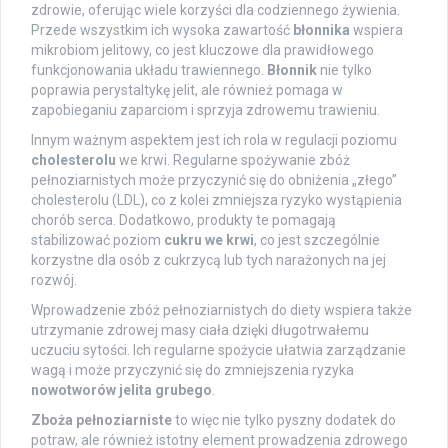
zdrowie, oferując wiele korzyści dla codziennego żywienia.
Przede wszystkim ich wysoka zawartość
błonnika
wspiera
mikrobiom jelitowy, co jest kluczowe dla prawidłowego
funkcjonowania układu trawiennego.
Błonnik
nie tylko
poprawia perystaltykę jelit, ale również pomaga w
zapobieganiu zaparciom i sprzyja zdrowemu trawieniu.
Innym ważnym aspektem jest ich rola w regulacji poziomu
cholesterolu
we krwi. Regularne spożywanie zbóż
pełnoziarnistych może przyczynić się do obniżenia „złego”
cholesterolu (LDL), co z kolei zmniejsza ryzyko wystąpienia
chorób serca. Dodatkowo, produkty te pomagają
stabilizować poziom
cukru we krwi
, co jest szczególnie
korzystne dla osób z cukrzycą lub tych narażonych na jej
rozwój.
Wprowadzenie zbóż pełnoziarnistych do diety wspiera także
utrzymanie zdrowej masy ciała dzięki długotrwałemu
uczuciu sytości. Ich regularne spożycie ułatwia zarządzanie
wagą i może przyczynić się do zmniejszenia ryzyka
nowotworów jelita grubego
.
Zboża pełnoziarniste
to więc nie tylko pyszny dodatek do
potraw, ale również istotny element prowadzenia zdrowego