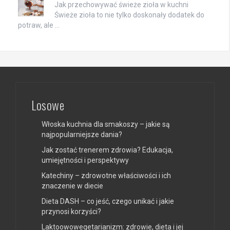
Jak przechowywać świeże zioła w kuchni
Świeże zioła to nie tylko doskonały dodatek do
potraw, ale …
Losowe
Włoska kuchnia dla smakoszy – jakie są
najpopularniejsze dania?
Jak zostać trenerem zdrowia? Edukacja,
umiejętności i perspektywy
Katechiny – zdrowotne właściwości i ich
znaczenie w diecie
Dieta DASH – co jeść, czego unikać i jakie
przynosi korzyści?
Laktoowowegetarianizm: zdrowie, dieta i jej