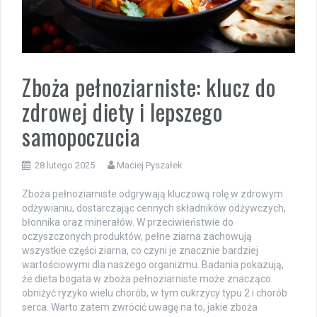
Zboża pełnoziarniste: klucz do
zdrowej diety i lepszego
samopoczucia
28 lutego 2025
Maciej Pyszałek
Zboża pełnoziarniste odgrywają kluczową rolę w zdrowym
odżywianiu, dostarczając cennych składników odżywczych,
błonnika oraz minerałów. W przeciwieństwie do
oczyszczonych produktów, pełne ziarna zachowują
wszystkie części ziarna, co czyni je znacznie bardziej
wartościowymi dla naszego organizmu. Badania pokazują,
że dieta bogata w zboża pełnoziarniste może znacząco
obniżyć ryzyko wielu chorób, w tym cukrzycy typu 2 i chorób
serca. Warto zatem zwrócić uwagę na to, jakie zboża