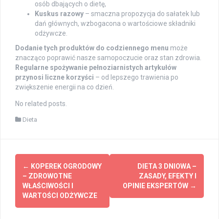
osób dbających o dietę,
Kuskus razowy
– smaczna propozycja do sałatek lub
dań głównych, wzbogacona o wartościowe składniki
odżywcze.
Dodanie tych produktów do codziennego menu
może
znacząco poprawić nasze samopoczucie oraz stan zdrowia.
Regularne spożywanie pełnoziarnistych artykułów
przynosi liczne korzyści
– od lepszego trawienia po
zwiększenie energii na co dzień.
No related posts.
Dieta
Post
←
KOPEREK OGRODOWY
DIETA 3 DNIOWA –
navigation
– ZDROWOTNE
ZASADY, EFEKTY I
WŁAŚCIWOŚCI I
OPINIE EKSPERTÓW
→
WARTOŚCI ODŻYWCZE