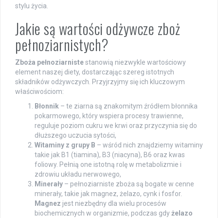
stylu życia.
Jakie są wartości odżywcze zboż
pełnoziarnistych?
Zboża pełnoziarniste
stanowią niezwykle wartościowy
element naszej diety, dostarczając szereg istotnych
składników odżywczych. Przyjrzyjmy się ich kluczowym
właściwościom:
Błonnik
– te ziarna są znakomitym źródłem błonnika
pokarmowego, który wspiera procesy trawienne,
reguluje poziom cukru we krwi oraz przyczynia się do
dłuższego uczucia sytości,
Witaminy z grupy B
– wśród nich znajdziemy witaminy
takie jak B1 (tiamina), B3 (niacyna), B6 oraz kwas
foliowy. Pełnią one istotną rolę w metabolizmie i
zdrowiu układu nerwowego,
Minerały
– pełnoziarniste zboża są bogate w cenne
minerały, takie jak magnez, żelazo, cynk i fosfor.
Magnez
jest niezbędny dla wielu procesów
biochemicznych w organizmie, podczas gdy
żelazo