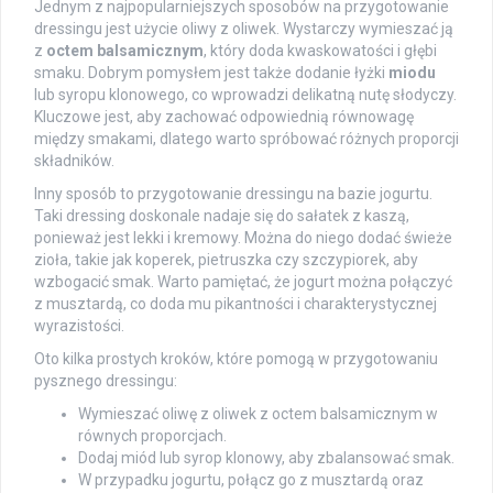
Jednym z najpopularniejszych sposobów na przygotowanie
dressingu jest użycie oliwy z oliwek. Wystarczy wymieszać ją
z
octem balsamicznym
, który doda kwaskowatości i głębi
smaku. Dobrym pomysłem jest także dodanie łyżki
miodu
lub syropu klonowego, co wprowadzi delikatną nutę słodyczy.
Kluczowe jest, aby zachować odpowiednią równowagę
między smakami, dlatego warto spróbować różnych proporcji
składników.
Inny sposób to przygotowanie dressingu na bazie jogurtu.
Taki dressing doskonale nadaje się do sałatek z kaszą,
ponieważ jest lekki i kremowy. Można do niego dodać świeże
zioła, takie jak koperek, pietruszka czy szczypiorek, aby
wzbogacić smak. Warto pamiętać, że jogurt można połączyć
z musztardą, co doda mu pikantności i charakterystycznej
wyrazistości.
Oto kilka prostych kroków, które pomogą w przygotowaniu
pysznego dressingu:
Wymieszać oliwę z oliwek z octem balsamicznym w
równych proporcjach.
Dodaj miód lub syrop klonowy, aby zbalansować smak.
W przypadku jogurtu, połącz go z musztardą oraz