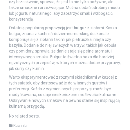
czy brzoskwinie, sprawia, że jest to nie tylko pożywne, ale
także smaczne i orzeźwiające. Można dodać odrobiny miodu
lub jogurtu naturalnego, aby zaostrzyć smak i wzbogacić
konsystencję.
Ostatnią popularną propozycją jest
bulgur
z ziołami. Kasza
bulgur, znana z kuchni śródziemnomorskiej, doskonale
komponuje się z ziołami takimi jak pietruszka, mięta czy
bazylia. Dodanie do niej świeżych warzyw, takich jak cebula
czy pomidory, sprawia, że danie staje się pełne aromatu i
intensywnego smaku. Bulgur to świetna baza dla bardziej
egzotycznych przepisów, w których można dodać przyprawy,
jak curry czy kumin.
Warto eksperymentować z różnymi składnikami w każdej z
tych sałatek, aby dostosować je do własnych gustów i
preferencji. Każda z wymienionych propozycji może być
modyfikowana, co daje nieskończone możliwości kulinarne.
Odkrywanie nowych smaków na pewno stanie się inspirującą
kulinarną przygodą.
No related posts.
Kuchnia