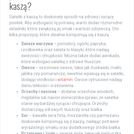
kaszą?
Sałatki z kaszą to doskonały sposób na zdrowy i sycący
posiłek. Aby wzbogacić tę potrawę, warto dodać różnorodne
składniki, które zwiększą jej smak i wartość odżywczą. Oto
kilka propozycji, które idealnie komponują się z kaszą:
Świeże warzywa
– pomidory, ogórki, papryka,
rzodkiewka oraz sałata to klasyki, które nadają
świeżości i chrupkości. Można także dodać awokado,
które wzbogaci sałatkę o zdrowe tłuszcze.
Owoce
– sezonowe owoce, takie jak truskawki, malin,
jabłka czy pomarańcze, świetnie wpasują się w sałatki,
dodając słodkości i
witamin
. Owoce cytrusowe nadają
daniu lekkości i orzeźwienia.
Orzechy i nasiona
– dodanie orzechów włoskich,
migdałów lub nasion słonecznika sprawi, że sałatka
stanie się bardziej sycąca i chrupiąca. Orzechy
dostarczają zdrowych tłuszczy oraz białka.
Ser
– kawałki sera feta, mozzarella czy parmezanu
doskonale komponują się z kaszą, nadając potrawie
wyrazistego smaku oraz dodatkowego źródła białka.
Przyprawy i zioła
– świeże zioła, takie jak pietruszka,