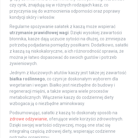
czy cynk, znajdują się w różnych rodzajach kasz, co
przyczynia się do wzmocnienia odporności oraz poprawy
kondycji skóry i włosów.
Regularne spożywanie sałatek z kaszą może wspierać
utrzymanie prawidłowej wagi
. Dzięki wysokiej zawartości
błonnika, kasze dają uczucie sytości na dłużej, co zmniejsza
potrzebę podjadania pomiędzy posiłkami. Dodatkowo, sałatki
z kaszą są niskokaloryczne, a ich różnorodność sprawia, że
można je łatwo dopasować do swoich gustów i potrzeb
żywieniowych.
Jednym z kluczowych atutów kaszy jest także jej zawartość
białka roślinnego
, co czyni je doskonałym wyborem dla
wegetarian i wegan. Białko jest niezbędne do budowy i
regeneracji mięśni, a także wspiera wiele procesów
metabolicznych. Włączenie kaszy do codziennej diety
wzbogaca ją o niezbędne aminokwasy.
Podsumowując, sałatki z kaszą to doskonały sposób na
zdrowe odżywianie
, oferujące wiele korzyści zdrowotnych.
Dzięki swojej wartości odżywczej, mogą one stać się
integralną częścią zdrowej diety, wspierając codzienne
potrzeby organizmu.