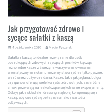
Jak przygotować zdrowe i
sycące sałatki z kaszą
4 października 2020
Maciej Pyszałek
Sałatki z kaszą to idealne rozwiązanie dla osób
poszukujących zdrowych i sycących posiłków. Łącząc
różnorodne kasze z świeżymi warzywami, owocami i
aromatycznymi ziołami, możemy stworzyć nie tylko pyszne,
ale również odżywcze dania. Kasze, takie jak jaglana, bulgur
czy quinoa, oferują wiele korzyści zdrowotnych, a ich różne
smaki pozwalają na niekończące się kulinarne eksperymenty.
Odkryj, jakie składniki i dressingi najlepiej komponują się z
kaszą, aby cieszyć się pełnią ich smaku i wartości
odżywczych.