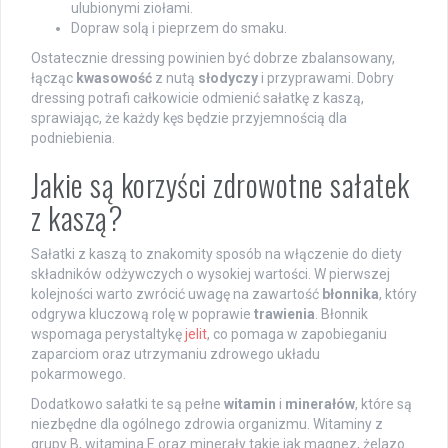
ulubionymi ziołami.
Dopraw solą i pieprzem do smaku.
Ostatecznie dressing powinien być dobrze zbalansowany,
łącząc
kwasowość
z nutą
słodyczy
i przyprawami. Dobry
dressing potrafi całkowicie odmienić sałatkę z kaszą,
sprawiając, że każdy kęs będzie przyjemnością dla
podniebienia.
Jakie są korzyści zdrowotne sałatek
z kaszą?
Sałatki z kaszą to znakomity sposób na włączenie do diety
składników odżywczych o wysokiej wartości. W pierwszej
kolejności warto zwrócić uwagę na zawartość
błonnika
, który
odgrywa kluczową rolę w poprawie
trawienia
. Błonnik
wspomaga perystaltykę
jelit
, co pomaga w zapobieganiu
zaparciom oraz utrzymaniu zdrowego układu
pokarmowego.
Dodatkowo sałatki te są pełne
witamin
i
minerałów
, które są
niezbędne dla ogólnego zdrowia organizmu. Witaminy z
grupy B, witamina E oraz minerały takie jak magnez, żelazo