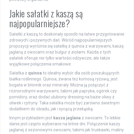
Jakie sałatki z kaszą są
najpopularniejsze?
Sałatki z kaszą to doskonały sposób na łatwe przygotowanie
zdrowych i pożywnych dań. Wśród najpopularniejszych
propozycji wyróżnia się sałatkę z quinoa z warzywami, kaszę
jaglaną z owocami oraz bulgur z ziołami. Każda z tych
sałatek oferuje nie tylko wartości odżywcze, ale także
wyjątkowe połączenia smakowe.
Sałatka z
quinoa
to idealny wybór dla osób poszukujących
białka roślinnego. Quinoa, zwana też komosą ryżową, jest
bogata w błonnik oraz minerały. Można ją połączyć z
różnorodnymi warzywami, takimi jak papryka, ogórek czy
pomidory, oraz dodać ulubiony dressing na bazie oliwy z
oliwek i cytryny. Taka sałatka może być zarówno świetnym
dodatkiem do obiadu, jak i sycącą przekąską.
Innym przykładem jest
kasza jaglana
z owocami. To lekkie
danie jest często wybierane na letnie dni. Połączenie kaszy
jaglanej z sezonowymi owocami, takimi jak truskawki, maliny