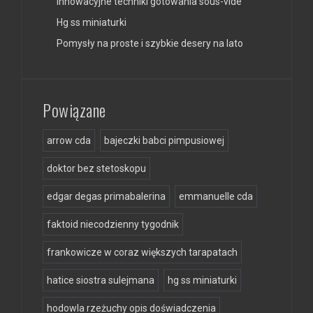
Innowacyjne techniki gotowania sous-vide
Hg ss miniaturki
Pomysły na proste i szybkie desery na lato
Powiązane
arrow cda
bajeczki babci pimpusiowej
doktor bez stetoskopu
edgar degas primabalerina
emmanuelle cda
faktoid niecodzienny tygodnik
frankowicze w coraz większych tarapatach
hatice siostra sulejmana
hg ss miniaturki
hodowla rzeżuchy opis doświadczenia