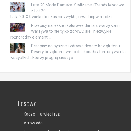
Lata 20 Moda Damska: Stylizacje i Trendy Modowe
z Lat 20.
Lata 20. XX wieku to czas niezwykłej rewolucji w modzie …
Przepisy na lekkie i kolorowe dania z warzywami
Warzywa to nie tylko zdrowy, ale i niezwykle
różnorodny element …
Przepisy na pyszne i zdrowe desery bez glutenu
Desery bezglutenowe to doskonała alternatywa dla
wszystkich, którzy pragną cieszyć …
Losowe
Kacze — a więc i ryż
Arrow cda