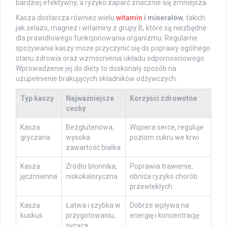
bardziej efektywny, a ryzyko zaparć znacznie się zmniejsza.
Kasza dostarcza również wielu
witamin
i minerałów
, takich
jak żelazo, magnez i witaminy z grupy B, które są niezbędne
dla prawidłowego funkcjonowania organizmu. Regularne
spożywanie kaszy może przyczynić się do poprawy ogólnego
stanu zdrowia oraz wzmocnienia układu odpornościowego.
Wprowadzenie jej do diety to doskonały sposób na
uzupełnienie brakujących składników odżywczych.
Typ kaszy
Najważniejsze
Korzyści zdrowotne
cechy
Kasza
Bezglutenowa,
Wspiera serce, reguluje
gryczana
wysoka
poziom cukru we krwi
zawartość białka
Kasza
Źródło błonnika,
Poprawia trawienie,
jęczmienna
niskokaloryczna
obniża ryzyko chorób
przewlekłych
Kasza
Łatwa i szybka w
Dobrze wpływa na
kuskus
przygotowaniu,
energię i koncentrację
sycąca