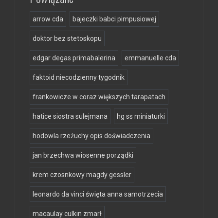
arrow cda
bajeczki babci pimpusiowej
doktor bez stetoskopu
edgar degas primabalerina
emmanuelle cda
faktoid niecodzienny tygodnik
frankowicze w coraz większych tarapatach
hatice siostra sulejmana
hg ss miniaturki
hodowla rzeżuchy opis doświadczenia
jan brzechwa wiosenne porządki
krem czosnkowy magdy gessler
leonardo da vinci święta anna samotrzecia
macaulay culkin zmarł