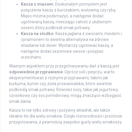
Kasza z mięsem:
Doskonałym pomysłem jest
połączenie kaszy z kurczakiem, wołowiną czy rybą.
Mięso można podsmażyć, a następnie dodać
ugotowaną kaszę, mieszając całość z ulubionym
sosem, który podkreśli smak potrawy.
Kasza na słodko:
Kasza jaglana z owocami, miodem i
cynamonem to świetna alternatywa na zdrowe
śniadanie lub deser. Wystarczy ugotować kaszę, a
następnie dodać sezonowe owoce i posypać
orzechami.
Ważnym aspektem przy przygotowywaniu dań z kaszą jest
odpowiednie przyprawienie
. Oprócz soli i pieprzu, warto
eksperymentować z różnymi przyprawami, takimi jak
kurkuma, kumin czy zioła prowansalskie, które świetnie
podkreślą smak potrawy. Również sosy, takie jak jogurtowy,
czosnkowy czy sos pomidorowy, mogą znacząco wzbogacić
smak dania.
Kasza to nie tylko zdrowy i pożywny składnik, ale także
idealne tło dla wielu smaków. Dzięki różnorodności i prostocie
przygotowania, z pewnością zaspokoi gusty wielu smakoszy.