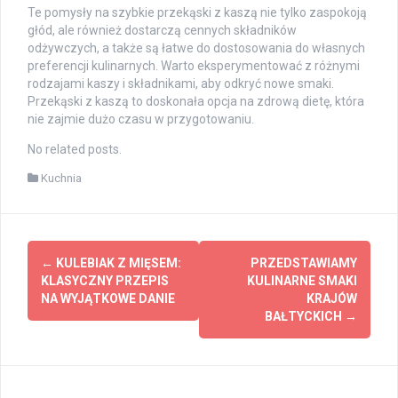
Te pomysły na szybkie przekąski z kaszą nie tylko zaspokoją
głód, ale również dostarczą cennych składników
odżywczych, a także są łatwe do dostosowania do własnych
preferencji kulinarnych. Warto eksperymentować z różnymi
rodzajami kaszy i składnikami, aby odkryć nowe smaki.
Przekąski z kaszą to doskonała opcja na zdrową dietę, która
nie zajmie dużo czasu w przygotowaniu.
No related posts.
Kuchnia
Post
←
KULEBIAK Z MIĘSEM:
PRZEDSTAWIAMY
navigation
KLASYCZNY PRZEPIS
KULINARNE SMAKI
NA WYJĄTKOWE DANIE
KRAJÓW
BAŁTYCKICH
→