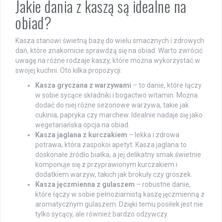
Jakie dania z kaszą są idealne na
obiad?
Kasza stanowi świetną bazę do wielu smacznych i zdrowych
dań, które znakomicie sprawdzą się na obiad. Warto zwrócić
uwagę na różne rodzaje kaszy, które można wykorzystać w
swojej kuchni. Oto kilka propozycji:
Kasza gryczana z warzywami
– to danie, które łączy
w sobie sycące składniki i bogactwo witamin. Można
dodać do niej różne sezonowe warzywa, takie jak
cukinia, papryka czy marchew. Idealnie nadaje się jako
wegetariańska opcja na obiad.
Kasza jaglana z kurczakiem
– lekka i zdrowa
potrawa, która zaspokoi apetyt. Kasza jaglana to
doskonałe źródło białka, a jej delikatny smak świetnie
komponuje się z przyprawionym kurczakiem i
dodatkiem warzyw, takich jak brokuły czy groszek.
Kasza jęczmienna z gulaszem
– robustne danie,
które łączy w sobie pełnoziarnistą kaszę jęczmienną z
aromatycznym gulaszem. Dzięki temu posiłek jest nie
tylko sycący, ale również bardzo odżywczy.