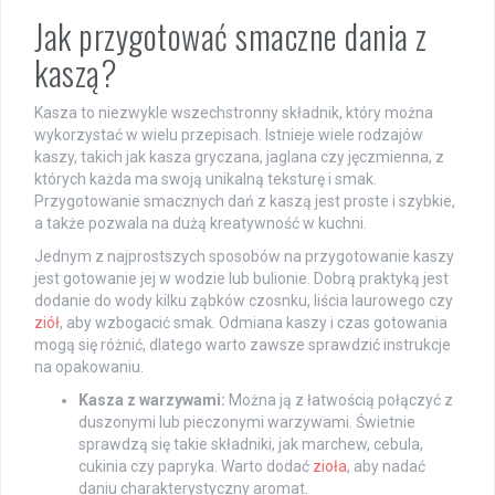
Jak przygotować smaczne dania z
kaszą?
Kasza to niezwykle wszechstronny składnik, który można
wykorzystać w wielu przepisach. Istnieje wiele rodzajów
kaszy, takich jak kasza gryczana, jaglana czy jęczmienna, z
których każda ma swoją unikalną teksturę i smak.
Przygotowanie smacznych dań z kaszą jest proste i szybkie,
a także pozwala na dużą kreatywność w kuchni.
Jednym z najprostszych sposobów na przygotowanie kaszy
jest gotowanie jej w wodzie lub bulionie. Dobrą praktyką jest
dodanie do wody kilku ząbków czosnku, liścia laurowego czy
ziół
, aby wzbogacić smak. Odmiana kaszy i czas gotowania
mogą się różnić, dlatego warto zawsze sprawdzić instrukcje
na opakowaniu.
Kasza z warzywami:
Można ją z łatwością połączyć z
duszonymi lub pieczonymi warzywami. Świetnie
sprawdzą się takie składniki, jak marchew, cebula,
cukinia czy papryka. Warto dodać
zioła
, aby nadać
daniu charakterystyczny aromat.