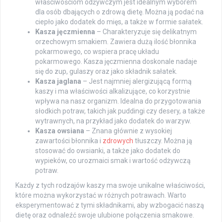
właściwościom odżywczym jest idealnym wyborem
dla osób dbających o zdrową dietę. Można ją podać na
ciepło jako dodatek do mięs, a także w formie sałatek.
Kasza jęczmienna
– Charakteryzuje się delikatnym
orzechowym smakiem. Zawiera dużą ilość błonnika
pokarmowego, co wspiera pracę układu
pokarmowego. Kasza jęczmienna doskonale nadaje
się do zup, gulaszy oraz jako składnik sałatek.
Kasza jaglana
– Jest najmniej alergizującą formą
kaszy i ma właściwości alkalizujące, co korzystnie
wpływa na nasz organizm. Idealna do przygotowania
słodkich potraw, takich jak puddingi czy desery, a także
wytrawnych, na przykład jako dodatek do warzyw.
Kasza owsiana
– Znana głównie z wysokiej
zawartości błonnika i
zdrowych
tłuszczy. Można ją
stosować do owsianki, a także jako dodatek do
wypieków, co urozmaici smak i wartość odżywczą
potraw.
Każdy z tych rodzajów kaszy ma swoje unikalne właściwości,
które można wykorzystać w różnych potrawach. Warto
eksperymentować z tymi składnikami, aby wzbogacić naszą
dietę oraz odnaleźć swoje ulubione połączenia smakowe.