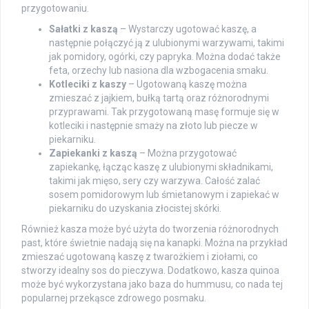
przygotowaniu.
Sałatki z kaszą
– Wystarczy ugotować kaszę, a
następnie połączyć ją z ulubionymi warzywami, takimi
jak pomidory, ogórki, czy papryka. Można dodać także
feta, orzechy lub nasiona dla wzbogacenia smaku.
Kotleciki z kaszy
– Ugotowaną kaszę można
zmieszać z jajkiem, bułką tartą oraz różnorodnymi
przyprawami. Tak przygotowaną masę formuje się w
kotleciki i następnie smaży na złoto lub piecze w
piekarniku.
Zapiekanki z kaszą
– Można przygotować
zapiekankę, łącząc kaszę z ulubionymi składnikami,
takimi jak mięso, sery czy warzywa. Całość zalać
sosem pomidorowym lub śmietanowym i zapiekać w
piekarniku do uzyskania złocistej skórki.
Również kasza może być użyta do tworzenia różnorodnych
past, które świetnie nadają się na kanapki. Można na przykład
zmieszać ugotowaną kaszę z twarożkiem i ziołami, co
stworzy idealny sos do pieczywa. Dodatkowo, kasza quinoa
może być wykorzystana jako baza do hummusu, co nada tej
popularnej przekąsce zdrowego posmaku.