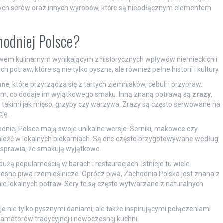
nych serów oraz innych wyrobów, które są nieodłącznym elementem
hodniej Polsce?
twem kulinarnym wynikającym z historycznych wpływów niemieckich i
potraw, które są nie tylko pyszne, ale również pełne historii i kultury.
ane
, które przyrządza się z tartych ziemniaków, cebuli i przypraw.
, co dodaje im wyjątkowego smaku. Inną znaną potrawą są
zrazy
,
takimi jak mięso, grzyby czy warzywa. Zrazy są często serwowane na
ję.
odniej Polsce mają swoje unikalne wersje. Serniki, makowce czy
znaleźć w lokalnych piekarniach. Są one często przygotowywane według
 sprawia, że smakują wyjątkowo.
ę dużą popularnością w barach i restauracjach. Istnieje tu wiele
zesne piwa rzemieślnicze. Oprócz piwa, Zachodnia Polska jest znana z
nie lokalnych potraw. Sery te są często wytwarzane z naturalnych
 nie tylko pysznymi daniami, ale także inspirującymi połączeniami
matorów tradycyjnej i nowoczesnej kuchni.