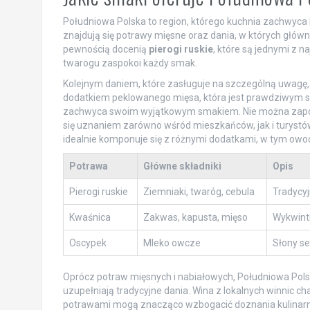
Południowa Polska to region, którego kuchnia zachwyca 
znajdują się potrawy mięsne oraz dania, w których główn
pewnością docenią
pierogi ruskie
, które są jednymi z n
twarogu zaspokoi każdy smak.
Kolejnym daniem, które zasługuje na szczególną uwagę,
dodatkiem peklowanego mięsa, która jest prawdziwym s
zachwyca swoim wyjątkowym smakiem. Nie można zap
się uznaniem zarówno wśród mieszkańców, jak i turystów. 
idealnie komponuje się z różnymi dodatkami, w tym owo
Potrawa
Główne składniki
Opis
Pierogi ruskie
Ziemniaki, twaróg, cebula
Tradycyj
Kwaśnica
Zakwas, kapusta, mięso
Wykwint
Oscypek
Mleko owcze
Słony se
Oprócz potraw mięsnych i nabiałowych, Południowa Polska
uzupełniają tradycyjne dania. Wina z lokalnych winnic
potrawami mogą znacząco wzbogacić doznania kulinarne.