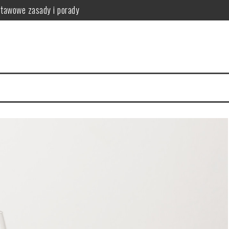
stawowe zasady i porady
anie i przeciwwskazania
przykładowy jadłospis
fektywna utrata wagi
tosowanie i przepisy
nia i produkty zdrowotne