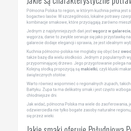
Północna Polska to region, w którym kuchnia pełna jest
bogactwo lasów. W szczególności, lokalne potrawy czerp
kombinacje smakowe, które przyciągają zarówno mieszka
Jednym z najsłynniejszych dań jest
węgorz w galarecie
węgorza, danie to zwykle serwuje się jako przystawkę n
galarecie dodaje elegancji i sprawia, że jest idealnym w
Kuchnia północno-polska nie mogłaby się obyć bez
owoc
także bazę dla wielu słodkości. Jednym z popularnych w
przypominającej drzewo. Jego przygotowanie polega na w
Kolejną słodką propozycją są
makiełki
, czyli kluski ma
świątecznych stołów.
Warto również wspomnieć o regionalnych zupach, takich
Bałtyku. Zupa ta ma delikatny smak i jest często wzbog
chłodniejsze dni.
Jak widać, północna Polska ma wiele do zaoferowania, je
odzwierciedla nie tylko bogate zasoby naturalne regionu,
się przez wieki.
Jakie smaki oferuje Południowa 