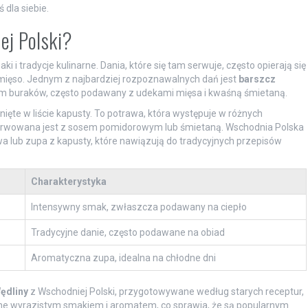
dla siebie.
ej Polski?
i i tradycje kulinarne. Dania, które się tam serwuje, często opierają się
y mięso. Jednym z najbardziej rozpoznawalnych dań jest
barszcz
m buraków, często podawany z udekami mięsa i kwaśną śmietaną.
inięte w liście kapusty. To potrawa, która występuje w różnych
 serwowana jest z sosem pomidorowym lub śmietaną. Wschodnia Polska
wa lub zupa z kapusty, które nawiązują do tradycyjnych przepisów
Charakterystyka
Intensywny smak, zwłaszcza podawany na ciepło
Tradycyjne danie, często podawane na obiad
Aromatyczna zupa, idealna na chłodne dni
ędliny
z Wschodniej Polski, przygotowywane według starych receptur,
one wyrazistym smakiem i aromatem, co sprawia, że są popularnym