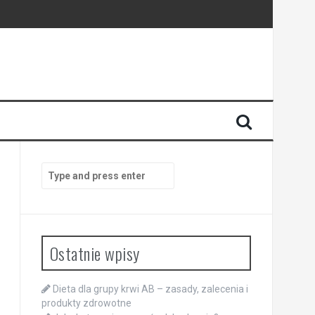
Search
for:
Ostatnie wpisy
Dieta dla grupy krwi AB – zasady, zalecenia i
produkty zdrowotne