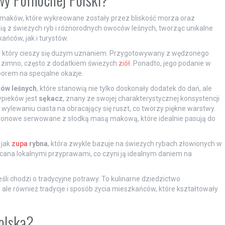
 smaków, które wykreowane zostały przez bliskość morza oraz
ią z świeżych ryb i różnorodnych owoców leśnych, tworząc unikalne
ńców, jak i turystów.
, który cieszy się dużym uznaniem. Przygotowywany z wędzonego
a zimno, często z dodatkiem świeżych
ziół
. Ponadto, jego podanie w
yborem na specjalne okazje.
ów leśnych
, które stanowią nie tylko doskonały dodatek do dań, ale
ypieków jest
sękacz
, znany ze swojej charakterystycznej konsystencji
ylewaniu ciasta na obracający się ruszt, co tworzy piękne warstwy.
karonowe serwowane z słodką masą makową, które idealnie pasują do
 jak
zupa
rybna
, która zwykle bazuje na świeżych rybach złowionych w
acana lokalnymi przyprawami, co czyni ją idealnym daniem na
śli chodzi o tradycyjne potrawy. To kulinarne dziedzictwo
 ale również tradycje i sposób życia mieszkańców, które kształtowały
Polska?