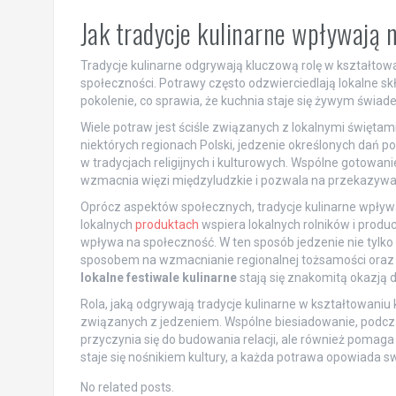
Jak tradycje kulinarne wpływają 
Tradycje kulinarne odgrywają kluczową rolę w kształto
społeczności. Potrawy często odzwierciedlają lokalne skł
pokolenie, co sprawia, że kuchnia staje się żywym świadec
Wiele potraw jest ściśle związanych z lokalnymi świętami
niektórych regionach Polski, jedzenie określonych dań 
w tradycjach religijnych i kulturowych. Wspólne gotowan
wzmacnia więzi międzyludzkie i pozwala na przekazyw
Oprócz aspektów społecznych, tradycje kulinarne wpływ
lokalnych
produktach
wspiera lokalnych rolników i produ
wpływa na społeczność. W ten sposób jedzenie nie tylko
sposobem na wzmacnianie regionalnej tożsamości oraz 
lokalne festiwale kulinarne
stają się znakomitą okazją d
Rola, jaką odgrywają tradycje kulinarne w kształtowani
związanych z jedzeniem. Wspólne biesiadowanie, podczas k
przyczynia się do budowania relacji, ale również pomag
staje się nośnikiem kultury, a każda potrawa opowiada swo
No related posts.