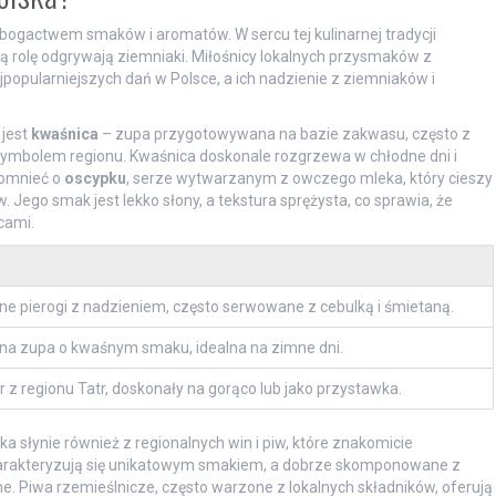
bogactwem smaków i aromatów. W sercu tej kulinarnej tradycji
ą rolę odgrywają ziemniaki. Miłośnicy lokalnych przysmaków z
ajpopularniejszych dań w Polsce, a ich nadzienie z ziemniaków i
 jest
kwaśnica
– zupa przygotowywana na bazie zakwasu, często z
ymbolem regionu. Kwaśnica doskonale rozgrzewa w chłodne dni i
omnieć o
oscypku
, serze wytwarzanym z owczego mleka, który cieszy
Jego smak jest lekko słony, a tekstura sprężysta, co sprawia, że
cami.
ne pierogi z nadzieniem, często serwowane z cebulką i śmietaną.
na zupa o kwaśnym smaku, idealna na zimne dni.
r z regionu Tatr, doskonały na gorąco lub jako przystawka.
 słynie również z regionalnych win i piw, które znakomicie
 charakteryzują się unikatowym smakiem, a dobrze skomponowane z
 Piwa rzemieślnicze, często warzone z lokalnych składników, oferują