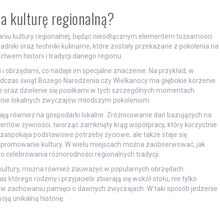
na kulturę regionalną?
waniu kultury regionalnej, będąc nieodłącznym elementem tożsamości
adniki oraz techniki kulinarne, które zostały przekazane z pokolenia na
twem historii i tradycji danego regionu.
 i obrzędami, co nadaje im specjalne znaczenie. Na przykład, w
podczas świąt Bożego Narodzenia czy Wielkanocy ma głębokie korzenie
ie oraz dzielenie się posiłkami w tych szczególnych momentach
anie lokalnych zwyczajów młodszym pokoleniom.
ają również na gospodarki lokalne. Zróżnicowanie dań bazujących na
centów żywności, tworząc zamknięty krąg współpracy, który korzystnie
 zaspokaja podstawowe potrzeby życiowe, ale także staje się
promowanie kultury. W wielu miejscach można zaobserwować, jak
o celebrowania różnorodności regionalnych tradycji.
u kultury, można również zauważyć w popularnych obrzędach
tórego rodziny i przyjaciele zbierają się wokół stołu, nie tylko
a w zachowaniu pamięci o dawnych zwyczajach. W taki sposób jedzenie
ją unikalną historię.