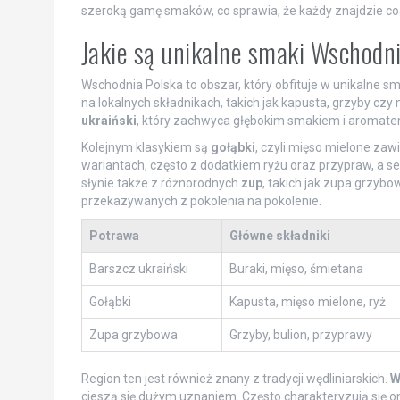
szeroką gamę smaków, co sprawia, że każdy znajdzie coś 
Jakie są unikalne smaki Wschodni
Wschodnia Polska to obszar, który obfituje w unikalne smak
na lokalnych składnikach, takich jak kapusta, grzyby cz
ukraiński
, który zachwyca głębokim smakiem i aromate
Kolejnym klasykiem są
gołąbki
, czyli mięso mielone zaw
wariantach, często z dodatkiem ryżu oraz przypraw, a
słynie także z różnorodnych
zup
, takich jak zupa grzybo
przekazywanych z pokolenia na pokolenie.
Potrawa
Główne składniki
Barszcz ukraiński
Buraki, mięso, śmietana
Gołąbki
Kapusta, mięso mielone, ryż
Zupa grzybowa
Grzyby, bulion, przyprawy
Region ten jest również znany z tradycji wędliniarskich.
W
cieszą się dużym uznaniem. Często charakteryzują się 