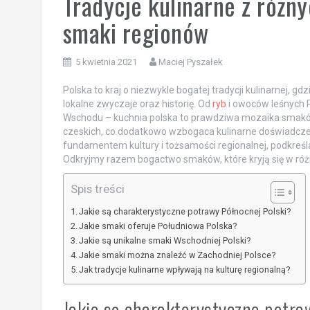
Tradycje kulinarne z różny
smaki regionów
5 kwietnia 2021
Maciej Pyszałek
Polska to kraj o niezwykle bogatej tradycji kulinarnej, gd
lokalne zwyczaje oraz historię. Od
ryb
i owoców leśnych P
Wschodu – kuchnia polska to prawdziwa mozaika smak
czeskich, co dodatkowo wzbogaca kulinarne doświadczenia
fundamentem kultury i tożsamości regionalnej, podkreśl
Odkryjmy razem bogactwo smaków, które kryją się w róż
Spis treści
Jakie są charakterystyczne potrawy Północnej Polski?
Jakie smaki oferuje Południowa Polska?
Jakie są unikalne smaki Wschodniej Polski?
Jakie smaki można znaleźć w Zachodniej Polsce?
Jak tradycje kulinarne wpływają na kulturę regionalną?
Jakie są charakterystyczne potra