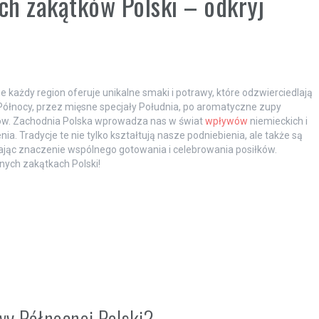
ch zakątków Polski – odkryj
zie każdy region oferuje unikalne smaki i potrawy, które odzwierciedlają
ółnocy, przez mięsne specjały Południa, po aromatyczne zupy
ów. Zachodnia Polska wprowadza nas w świat
wpływów
niemieckich i
. Tradycje te nie tylko kształtują nasze podniebienia, ale także są
ając znaczenie wspólnego gotowania i celebrowania posiłków.
nych zakątkach Polski!
wy Północnej Polski?