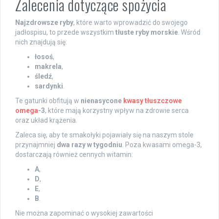
Zalecenia dotyczące spożycia
Najzdrowsze ryby
, które warto wprowadzić do swojego
jadłospisu, to przede wszystkim
tłuste ryby morskie
. Wśród
nich znajdują się:
łosoś
,
makrela
,
śledź
,
sardynki
.
Te gatunki obfitują w
nienasycone
kwasy tłuszczowe
omega
-3
, które mają korzystny wpływ na zdrowie serca
oraz układ krążenia.
Zaleca się, aby te smakołyki pojawiały się na naszym stole
przynajmniej
dwa razy w tygodniu
. Poza kwasami omega-3,
dostarczają również cennych witamin:
A
,
D
,
E
,
B
.
Nie można zapominać o wysokiej zawartości