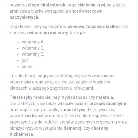
poziomu
złego cholesterolu
oraz
ciśnienia krwi
, co z kolei
zmniejsza ryzyko wystąpienia
chorób sercowo-
naczyniowych
.
Dodatkowo, ryby są bogate w
pełnowartościowe białko
oraz
kluczowe
witaminy
i
minerały
, takie jak:
witaminy A,
witaminy D,
witaminy E,
jod,
selen.
Te substancje odgrywają istotną rolę we wzmacnianiu
odporności organizmu, co jest szczególnie ważne w
okresach większego zagrożenia infekcjami.
Tłuste ryby morskie
, na przykład
łosoś
czy
makrela
,
charakteryzują się także właściwościami
przeciwzapalnymi
oraz wspierającymi walkę z
miażdżycą
dzięki wysokiej
zawartości kwasów omega-3. Ich regularne spożycie może
przyczynić się do redukcji stanów zapalnych organizmu oraz
obniżyć ryzyko wystąpienia
demencji
czy
choroby
Alzheimera
.