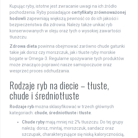
Kupując ryby, istotne jest zwracanie uwagi na ich źródło
pochodzenia. Ryby posiadające
certyfikaty zrównoważonej
hodowli
zapewniają większą pewność co do ich jakości i
bezpieczeństwa dla zdrowia. Należy także unikać ryb
konserwowanych w oleju oraz tych o wysokiej zawartości
tłuszczu.
Zdrowa dieta
powinna obejmować zarówno chude gatunki
takie jak dorsz czy morszczuk, jak i tłuste ryby morskie
bogate w Omega-3. Regularne spożywanie tych produktów
może znacząco poprawić nasze samopoczucie oraz
wesprzeć proces odchudzania.
Rodzaje ryb na diecie – tłuste,
chude i średniotłuste
Rodzaje ryb
można sklasyfikować w trzech głównych
kategoriach:
chude
,
średniotłuste
i
tłuste
.
Chude ryby
mają mniej niż 2% tłuszczu. Do tej grupy
należą: dorsz, mintaj, morszczuk, sandacz oraz
szczupak, charakteryzujące się niską kalorycznością,