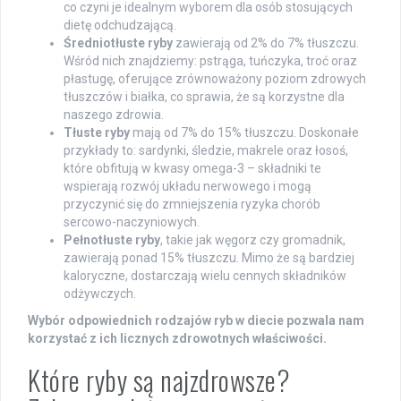
co czyni je idealnym wyborem dla osób stosujących
dietę odchudzającą.
Średniotłuste ryby
zawierają od 2% do 7% tłuszczu.
Wśród nich znajdziemy: pstrąga, tuńczyka, troć oraz
płastugę, oferujące zrównoważony poziom zdrowych
tłuszczów i białka, co sprawia, że są korzystne dla
naszego zdrowia.
Tłuste ryby
mają od 7% do 15% tłuszczu. Doskonałe
przykłady to: sardynki, śledzie, makrele oraz łosoś,
które obfitują w kwasy omega-3 – składniki te
wspierają rozwój układu nerwowego i mogą
przyczynić się do zmniejszenia ryzyka chorób
sercowo-naczyniowych.
Pełnotłuste ryby
, takie jak węgorz czy gromadnik,
zawierają ponad 15% tłuszczu. Mimo że są bardziej
kaloryczne, dostarczają wielu cennych składników
odżywczych.
Wybór odpowiednich rodzajów ryb w diecie pozwala nam
korzystać z ich licznych zdrowotnych właściwości.
Które ryby są najzdrowsze?