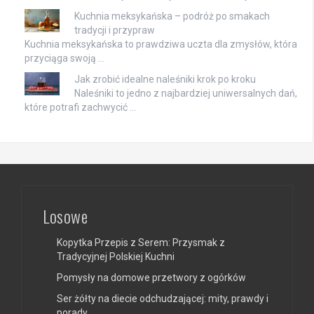
Kuchnia meksykańska – podróż po smakach
tradycji i przypraw
Kuchnia meksykańska to prawdziwa uczta dla zmysłów, która
przyciąga swoją …
Jak zrobić idealne naleśniki krok po kroku
Naleśniki to jedno z najbardziej uniwersalnych dań,
które potrafi zachwycić …
Losowe
Kopytka Przepis z Serem: Przysmak z
Tradycyjnej Polskiej Kuchni
Pomysły na domowe przetwory z ogórków
Ser żółty na diecie odchudzającej: mity, prawdy i
porady