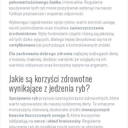
pełnowartościowego białka
i minerałów. Regularne
spożywanie tych ryb może pozytywnie wpłynąć na nasze
funkcje poznawcze i wspierać odporność.
Wybierając najzdrowsze opcje rybne, warto zwrócić uwagę
na ich pochodzenie oraz możliwe
zanieczyszczenia
środowiskowe
. Ryby hodowlane często różnią się jakością
od tych dziko żyjących, dlatego lepiej decydować się na te
certyfikowane
lub pochodzące z kontrolowanych źródeł.
Dla zachowania dobrego zdrowia
najlepiej wzbogacić dietę
o łososia, makrelę, śledzia i sardynki ze względu na ich
wartości odżywcze oraz korzystny wpływ na organizm.
Jakie są korzyści zdrowotne
wynikające z jedzenia ryb?
Spożywanie ryb
przynosi szereg korzyści zdrowotnych, które
warto wprowadzić do naszej codziennej diety. Te smaczne
morszczyny stanowią doskonałe źródło
nienasyconych
kwasów tłuszczowych omega-3
, które korzystnie
oddziałują na
serce
i
układ krwionośny
. Regularne
włączanie ryb do posiłków może pomóc w obniżeniu