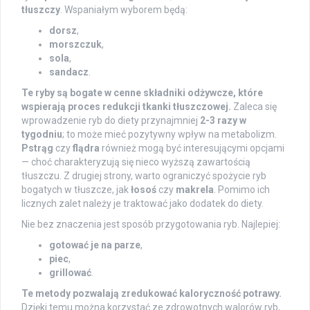
tłuszczy
. Wspaniałym wyborem będą:
dorsz
,
morszczuk
,
sola
,
sandacz
.
Te ryby są bogate w cenne składniki odżywcze, które
wspierają proces redukcji tkanki tłuszczowej.
Zaleca się
wprowadzenie ryb do diety przynajmniej
2-3 razy w
tygodniu
; to może mieć pozytywny wpływ na metabolizm.
Pstrąg
czy
flądra
również mogą być interesującymi opcjami
— choć charakteryzują się nieco wyższą zawartością
tłuszczu. Z drugiej strony, warto ograniczyć spożycie ryb
bogatych w tłuszcze, jak
łosoś
czy
makrela
. Pomimo ich
licznych zalet należy je traktować jako dodatek do diety.
Nie bez znaczenia jest sposób przygotowania ryb. Najlepiej:
gotować je na parze
,
piec
,
grillować
.
Te metody pozwalają zredukować kaloryczność potrawy.
Dzięki temu można korzystać ze zdrowotnych walorów ryb,