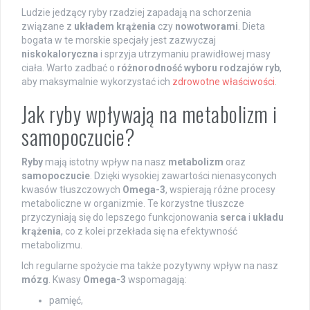
Ludzie jedzący ryby rzadziej zapadają na schorzenia
związane z
układem krążenia
czy
nowotworami
. Dieta
bogata w te morskie specjały jest zazwyczaj
niskokaloryczna
i sprzyja utrzymaniu prawidłowej masy
ciała. Warto zadbać o
różnorodność wyboru rodzajów ryb
,
aby maksymalnie wykorzystać ich
zdrowotne właściwości
.
Jak ryby wpływają na metabolizm i
samopoczucie?
Ryby
mają istotny wpływ na nasz
metabolizm
oraz
samopoczucie
. Dzięki wysokiej zawartości nienasyconych
kwasów tłuszczowych
Omega-3
, wspierają różne procesy
metaboliczne w organizmie. Te korzystne tłuszcze
przyczyniają się do lepszego funkcjonowania
serca
i
układu
krążenia
, co z kolei przekłada się na efektywność
metabolizmu.
Ich regularne spożycie ma także pozytywny wpływ na nasz
mózg
. Kwasy
Omega-3
wspomagają:
pamięć,