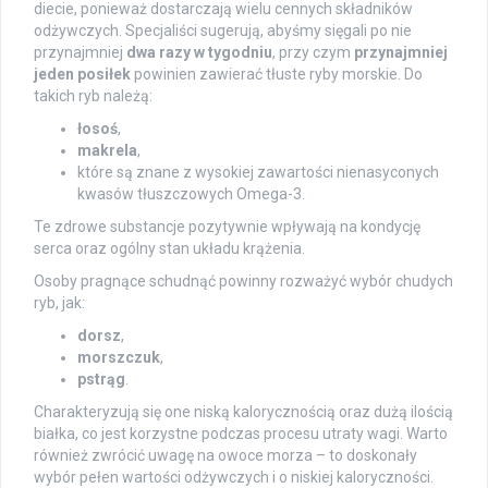
diecie, ponieważ dostarczają wielu cennych składników
odżywczych. Specjaliści sugerują, abyśmy sięgali po nie
przynajmniej
dwa razy w tygodniu
, przy czym
przynajmniej
jeden posiłek
powinien zawierać tłuste ryby morskie. Do
takich ryb należą:
łosoś
,
makrela
,
które są znane z wysokiej zawartości nienasyconych
kwasów tłuszczowych Omega-3.
Te zdrowe substancje pozytywnie wpływają na kondycję
serca oraz ogólny stan układu krążenia.
Osoby pragnące schudnąć powinny rozważyć wybór chudych
ryb, jak:
dorsz
,
morszczuk
,
pstrąg
.
Charakteryzują się one niską kalorycznością oraz dużą ilością
białka, co jest korzystne podczas procesu utraty wagi. Warto
również zwrócić uwagę na owoce morza – to doskonały
wybór pełen wartości odżywczych i o niskiej kaloryczności.