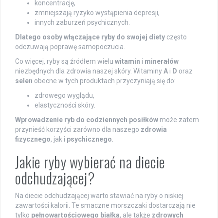
koncentrację,
zmniejszają ryzyko wystąpienia depresji,
innych zaburzeń psychicznych.
Dlatego osoby włączające ryby do swojej diety
często
odczuwają poprawę samopoczucia.
Co więcej, ryby są źródłem wielu
witamin
i
minerałów
niezbędnych dla zdrowia naszej skóry. Witaminy
A
i
D
oraz
selen
obecne w tych produktach przyczyniają się do:
zdrowego wyglądu,
elastyczności skóry.
Wprowadzenie ryb do codziennych posiłków
może zatem
przynieść korzyści zarówno dla naszego
zdrowia
fizycznego
, jak i
psychicznego
.
Jakie ryby wybierać na diecie
odchudzającej?
Na diecie odchudzającej warto stawiać na ryby o niskiej
zawartości kalorii. Te smaczne morszczaki dostarczają nie
tylko
pełnowartościowego białka
, ale także
zdrowych