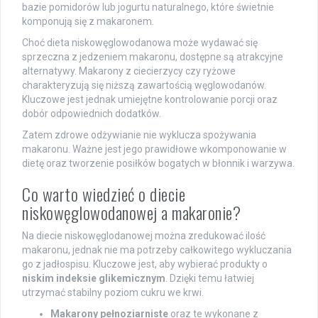
bazie pomidorów lub jogurtu naturalnego, które świetnie
komponują się z makaronem.
Choć dieta niskowęglowodanowa może wydawać się
sprzeczna z jedzeniem makaronu, dostępne są atrakcyjne
alternatywy. Makarony z ciecierzycy czy ryżowe
charakteryzują się niższą zawartością węglowodanów.
Kluczowe jest jednak umiejętne kontrolowanie porcji oraz
dobór odpowiednich dodatków.
Zatem zdrowe odżywianie nie wyklucza spożywania
makaronu. Ważne jest jego prawidłowe wkomponowanie w
dietę oraz tworzenie posiłków bogatych w błonnik i warzywa.
Co warto wiedzieć o diecie
niskowęglowodanowej a makaronie?
Na diecie niskowęglodanowej można zredukować ilość
makaronu, jednak nie ma potrzeby całkowitego wykluczania
go z jadłospisu. Kluczowe jest, aby wybierać produkty o
niskim indeksie glikemicznym
. Dzięki temu łatwiej
utrzymać stabilny poziom cukru we krwi.
Makarony pełnoziarniste
oraz te wykonane z