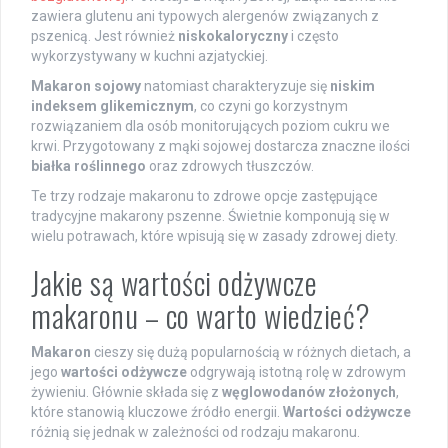
zawiera glutenu ani typowych alergenów związanych z
pszenicą. Jest również
niskokaloryczny
i często
wykorzystywany w kuchni azjatyckiej.
Makaron sojowy
natomiast charakteryzuje się
niskim
indeksem glikemicznym
, co czyni go korzystnym
rozwiązaniem dla osób monitorujących poziom cukru we
krwi. Przygotowany z mąki sojowej dostarcza znaczne ilości
białka roślinnego
oraz zdrowych tłuszczów.
Te trzy rodzaje makaronu to zdrowe opcje zastępujące
tradycyjne makarony pszenne. Świetnie komponują się w
wielu potrawach, które wpisują się w zasady zdrowej diety.
Jakie są wartości odżywcze
makaronu – co warto wiedzieć?
Makaron
cieszy się dużą popularnością w różnych dietach, a
jego
wartości odżywcze
odgrywają istotną rolę w zdrowym
żywieniu. Głównie składa się z
węglowodanów złożonych
,
które stanowią kluczowe źródło energii.
Wartości odżywcze
różnią się jednak w zależności od rodzaju makaronu.