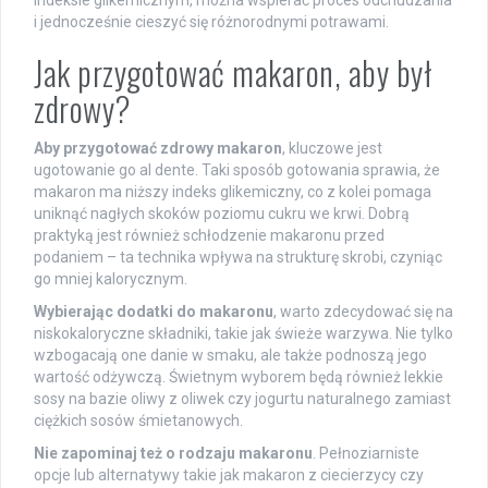
indeksie glikemicznym, można wspierać proces odchudzania
i jednocześnie cieszyć się różnorodnymi potrawami.
Jak przygotować makaron, aby był
zdrowy?
Aby przygotować zdrowy makaron
, kluczowe jest
ugotowanie go al dente. Taki sposób gotowania sprawia, że
makaron ma niższy indeks glikemiczny, co z kolei pomaga
uniknąć nagłych skoków poziomu cukru we krwi. Dobrą
praktyką jest również schłodzenie makaronu przed
podaniem – ta technika wpływa na strukturę skrobi, czyniąc
go mniej kalorycznym.
Wybierając dodatki do makaronu
, warto zdecydować się na
niskokaloryczne składniki, takie jak świeże warzywa. Nie tylko
wzbogacają one danie w smaku, ale także podnoszą jego
wartość odżywczą. Świetnym wyborem będą również lekkie
sosy na bazie oliwy z oliwek czy jogurtu naturalnego zamiast
ciężkich sosów śmietanowych.
Nie zapominaj też o rodzaju makaronu
. Pełnoziarniste
opcje lub alternatywy takie jak makaron z ciecierzycy czy