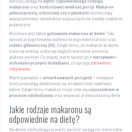
zwrócić uwagę na
wybór odpowiedniego rodzaju
makaronu
oraz
kontrolować wielkość porcji
.
Makaron
pełnoziarnisty, orkiszowy czy z płaskurki
dostarczają
więcej błonnika i składników odżywczych niż zwykły makaron
pszeniczny.
Kluczowe jest także
gotowanie makaronu al dente
. Taki
sposób przygotowania wpływa na jego kaloryczność oraz
indeks glikemiczny (IG)
. Dzięki temu, że makaron al dente
trawi się wolniej, unika się nagłych wzrostów poziomu
glukozy we krwi. Co więcej, warto łączyć go z
warzywami
i
niskokalorycznymi dodatkami
, co sprzyja
zdrowemu
odżywianiu
.
Warto pamiętać o
umiarkowanych porcjach
– mniejsze
ilości pozwalają delektować się smakiem bez nadmiaru
kalorii. Dzięki temu makaron może stać się
sojusznikiem w
procesie odchudzania
oraz wspierać zrównoważoną dietę.
Jakie rodzaje makaronu są
odpowiednie na dietę?
Na diecie odchudzającej warto zwrócić uwagę na różnorodne