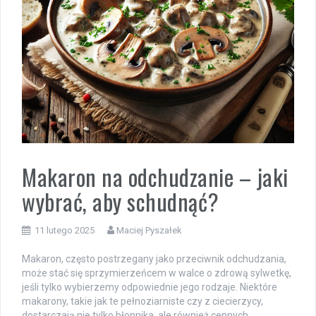
Makaron na odchudzanie – jaki
wybrać, aby schudnąć?
11 lutego 2025
Maciej Pyszałek
Makaron, często postrzegany jako przeciwnik odchudzania,
może stać się sprzymierzeńcem w walce o zdrową sylwetkę,
jeśli tylko wybierzemy odpowiednie jego rodzaje. Niektóre
makarony, takie jak te pełnoziarniste czy z ciecierzycy,
dostarczają nie tylko błonnika, ale również cennych