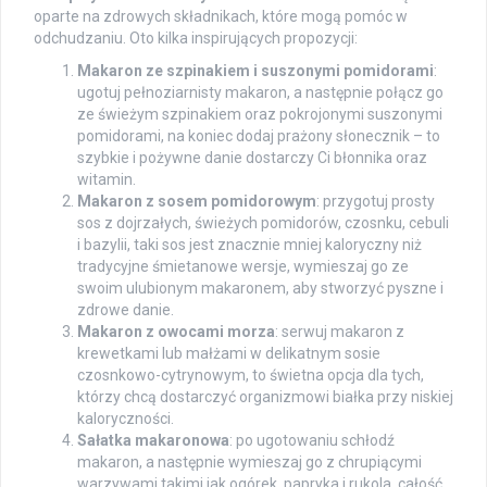
oparte na zdrowych składnikach, które mogą pomóc w
odchudzaniu. Oto kilka inspirujących propozycji:
Makaron ze szpinakiem i suszonymi pomidorami
:
ugotuj pełnoziarnisty makaron, a następnie połącz go
ze świeżym szpinakiem oraz pokrojonymi suszonymi
pomidorami, na koniec dodaj prażony słonecznik – to
szybkie i pożywne danie dostarczy Ci błonnika oraz
witamin.
Makaron z sosem pomidorowym
: przygotuj prosty
sos z dojrzałych, świeżych pomidorów, czosnku, cebuli
i bazylii, taki sos jest znacznie mniej kaloryczny niż
tradycyjne śmietanowe wersje, wymieszaj go ze
swoim ulubionym makaronem, aby stworzyć pyszne i
zdrowe danie.
Makaron z owocami morza
: serwuj makaron z
krewetkami lub małżami w delikatnym sosie
czosnkowo-cytrynowym, to świetna opcja dla tych,
którzy chcą dostarczyć organizmowi białka przy niskiej
kaloryczności.
Sałatka makaronowa
: po ugotowaniu schłodź
makaron, a następnie wymieszaj go z chrupiącymi
warzywami takimi jak ogórek, papryka i rukola, całość