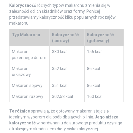
Kaloryczność
różnych typów makaronu zmienia się w
zależności od ich składników oraz formy. Poniżej
przedstawiamy kaloryczność kilku popularnych rodzajów
makaronu:
Typ Makaronu
Kaloryczność
Kaloryczność
(surowy)
(gotowany)
Makaron
330 kcal
156 kcal
pszennego durum
Makaron
352 kcal
86 kcal
orkiszowy
Makaron sojowy
351 kcal
86 kcal
Makaron razowy
302,58 kcal
160 kcal
Te różnice
sprawiają, że gotowany makaron staje się
idealnym wyborem dla osób dbających o linię.
Jego niższa
kaloryczność
w porównaniu do surowego produktu czyni go
atrakcyjnym składnikiem diety niskokalorycznej.