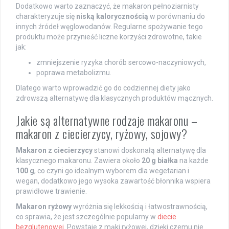
Dodatkowo warto zaznaczyć, że makaron pełnoziarnisty
charakteryzuje się
niską kalorycznością
w porównaniu do
innych źródeł węglowodanów. Regularne spożywanie tego
produktu może przynieść liczne korzyści zdrowotne, takie
jak:
zmniejszenie ryzyka chorób sercowo-naczyniowych,
poprawa metabolizmu.
Dlatego warto wprowadzić go do codziennej diety jako
zdrowszą alternatywę dla klasycznych produktów mącznych.
Jakie są alternatywne rodzaje makaronu –
makaron z ciecierzycy, ryżowy, sojowy?
Makaron z ciecierzycy
stanowi doskonałą alternatywę dla
klasycznego makaronu. Zawiera około
20 g białka
na każde
100 g
, co czyni go idealnym wyborem dla wegetarian i
wegan, dodatkowo jego wysoka zawartość błonnika wspiera
prawidłowe trawienie.
Makaron ryżowy
wyróżnia się lekkością i łatwostrawnością,
co sprawia, że jest szczególnie popularny w
diecie
bezglutenowej
. Powstaje z mąki ryżowej, dzięki czemu nie