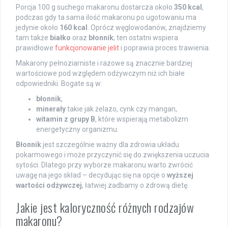
Porcja 100 g suchego makaronu dostarcza około
350 kcal
,
podczas gdy ta sama ilość makaronu po ugotowaniu ma
jedynie około
160 kcal
. Oprócz węglowodanów, znajdziemy
tam także
białko
oraz
błonnik
; ten ostatni wspiera
prawidłowe
funkcjonowanie jelit
i poprawia proces trawienia.
Makarony pełnoziarniste i razowe są znacznie bardziej
wartościowe pod względem odżywczym niż ich białe
odpowiedniki. Bogate są w:
błonnik
,
minerały
takie jak żelazo, cynk czy mangan,
witamin z grupy B
, które wspierają metabolizm
energetyczny organizmu.
Błonnik
jest szczególnie ważny dla zdrowia układu
pokarmowego i może przyczynić się do zwiększenia uczucia
sytości. Dlatego przy wyborze makaronu warto zwrócić
uwagę na jego skład – decydując się na opcje o
wyższej
wartości odżywczej
, łatwiej zadbamy o zdrową dietę.
Jakie jest kaloryczność różnych rodzajów
makaronu?