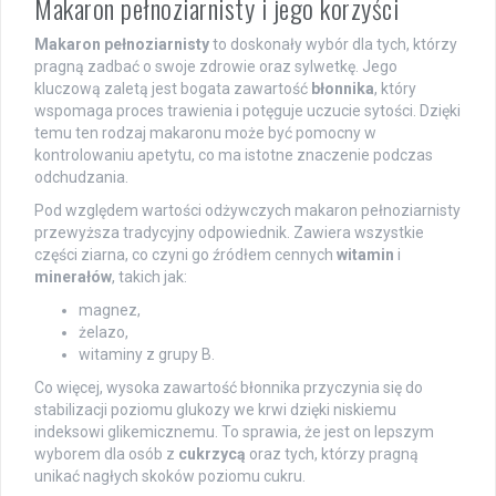
Makaron pełnoziarnisty i jego korzyści
Makaron pełnoziarnisty
to doskonały wybór dla tych, którzy
pragną zadbać o swoje zdrowie oraz sylwetkę. Jego
kluczową zaletą jest bogata zawartość
błonnika
, który
wspomaga proces trawienia i potęguje uczucie sytości. Dzięki
temu ten rodzaj makaronu może być pomocny w
kontrolowaniu apetytu, co ma istotne znaczenie podczas
odchudzania.
Pod względem wartości odżywczych makaron pełnoziarnisty
przewyższa tradycyjny odpowiednik. Zawiera wszystkie
części ziarna, co czyni go źródłem cennych
witamin
i
minerałów
, takich jak:
magnez,
żelazo,
witaminy z grupy B.
Co więcej, wysoka zawartość błonnika przyczynia się do
stabilizacji poziomu glukozy we krwi dzięki niskiemu
indeksowi glikemicznemu. To sprawia, że jest on lepszym
wyborem dla osób z
cukrzycą
oraz tych, którzy pragną
unikać nagłych skoków poziomu cukru.