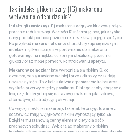
Jak indeks glikemiczny (IG) makaronu
wpływa na odchudzanie?
Indeks glikemiczny (IG)
makaronu odgrywa kluczową rolę w
procesie redukcji wagi. Wartości IG informują nas, jak szybko
dany produkt podnosi poziom cukru we krwi po jego spożyciu.
Na przykład
makaron al dente
charakteryzuje się niższym
indeksem glikemicznym w porównaniu do makaronu
gotowanego na miękko, co sprzyja stabilizacji poziomu
glukozy oraz może pomóc w kontrolowaniu apetytu.
Makarony pełnoziarniste
wyróżniają się niskim IG, co
oznacza, że są trawione wolniej i przez dłuższy czas dają
uczucie sytości. To z kolei ułatwia ograniczenie kalorii oraz
wydłuża przerwy między posiłkami. Dlatego osoby dbające o
linię często decydują się na razowy makaron jako zdrową
alternatywę dla tradycyjnych wersji.
Co więcej, niektóre makarony, takie jak te przygotowane z
soczewicy, mają wyjątkowo niski IG wynoszący tylko
26
.
Dzięki temu stanowią cenny element diety dla osób
pragnących schudnąć. Wybierając makarony o niskim