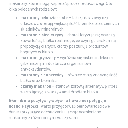
makarony, które mogą wspierać proces redukcji wagi. Oto
kilka polecanych rodzajów:
makarony pełnoziarniste
– takie jak razowy czy
orkiszowy, oferują większą ilość błonnika oraz cennych
składników mineralnych,
makaron z ciecierzycy
– charakteryzuje się wysoką
zawartością białka roślinnego, co czyni go znakomitą
propozycją dla tych, którzy poszukują produktów
bogatych w białko,
makaron gryczany
– wyróżnia się niskim indeksem
glikemicznym i dostarcza organizmowi
antyoksydantów,
makarony z soczewicy
– również mają znaczną ilość
białka oraz błonnika,
czarny makaron
– stanowi zdrową alternatywę, którą
warto łączyć z warzywami i źródłem białka.
Błonnik ma pozytywny wpływ na trawienie i potęguje
uczucie sytości.
Warto przygotować pełnowartościowe
danie sprzyjające odchudzaniu, łącząc wymienione
makarony z różnorodnymi warzywami.