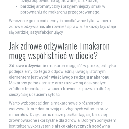
dzięki odpowiednio ugotowanej strukturze,
bardziej aromatyczny i przyjemniejszy smak w
porównaniu do makaronu przegotowanego.
Włączenie go do codziennych posiłków nie tylko wspiera
zdrowe odżywianie, ale również sprawia, że każdy kęs staje
się bardziej satysfakcjonujący.
Jak zdrowe odżywianie i makaron
mogą współistnieć w diecie?
Zdrowe odżywianie
i makaron mogą iść w parze, jeśli tylko
podejdziemy do tego z odpowiednią uwagą. Istotnym
elementem jest
wybór właściwego rodzaju makaronu
.
Makarony pełnoziarniste oraz razowe są doskonałym
źródłem błonnika, co wspiera trawienie i pozwala dłużej
cieszyć się uczuciem sytości.
Warto wzbogacać dania makaronowe o różnorodne
warzywa, które dostarczają niezbędnych witamin oraz
minerałów. Dzięki temu nasze posiłki stają się bardziej
zrównoważone i korzystne dla zdrowia. Dobrym pomysłem
jest także wykorzystanie
niskokalorycznych sosów
na