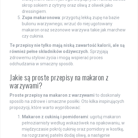
skrop sokiem z cytryny oraz oliwą z oliwek jako
dressingiem.
Zupa makaronowa
: przygotuj lekką zupę na bazie
bulionu warzywnego; wrzuć do niej ugotowany
makaron oraz sezonowe warzywa takie jak marchew
czy cukinia.
Te przepisy nie tylko mają niską zawartość kalorii, ale są
również pełne składników odżywczych.
Sprzyjają
zdrowemu stylowi życia i mogą wspierać proces
odchudzania w smaczny sposób.
Jakie są proste przepisy na makaron z
warzywami?
Proste przepisy na makaron z warzywami
to doskonały
sposób na zdrowe i smaczne posiłki. Oto kilka inspirujących
propozycji, które warto wypróbować:
Makaron z cukinią i pomidorami
: ugotuj makaron
pełnoziarnisty według wskazówek na opakowaniu, w
międzyczasie pokrój cukinię oraz pomidory w kostkę,
na rozgrzanej patelni dodaj oliwę, a następnie