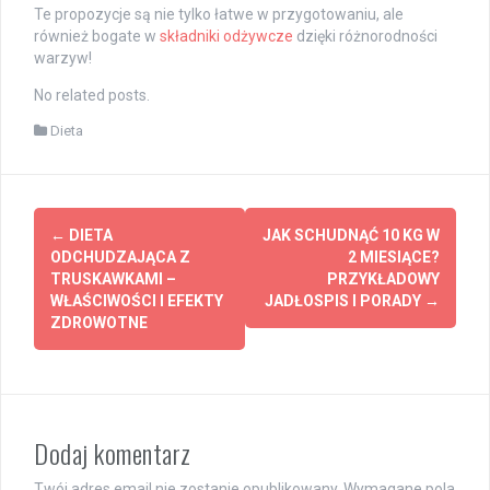
Te propozycje są nie tylko łatwe w przygotowaniu, ale
również bogate w
składniki odżywcze
dzięki różnorodności
warzyw!
No related posts.
Dieta
Post
←
DIETA
JAK SCHUDNĄĆ 10 KG W
navigation
ODCHUDZAJĄCA Z
2 MIESIĄCE?
TRUSKAWKAMI –
PRZYKŁADOWY
WŁAŚCIWOŚCI I EFEKTY
JADŁOSPIS I PORADY
→
ZDROWOTNE
Dodaj komentarz
Twój adres email nie zostanie opublikowany.
Wymagane pola