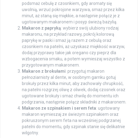
podsmaż cebulę z czosnkiem, gdy aromaty się
uwolnią, wrzuć pokrojone warzywa, smaż przez kilka
minut, aż staną się miękkie, a następnie połącz je z
ugotowanym makaronem i posyp świeżą bazylią.
Makaron z papryką
: wybierz swój ulubiony rodzaj
makaronu, na przykład razowy, pokrój kolorową
paprykę w paski i smaż ją razem z cebulą oraz
czosnkiem na patelni, aż uzyskasz miękkość warzyw,
dodaj przyprawy takie jak oregano czy pieprz dla
wzbogacenia smaku, a potem wymieszaj wszystko z
przygotowanym makaronem.
Makaron z brokułami
: przygotuj makaron
pełnoziarnisty al dente, w osobnym garnku gotuj
brokuły przez kilka minut, aby zachowały chrupkość,
na patelni rozgrzej oliwę z oliwek, dodaj czosnek oraz
ugotowane brokuły i smaż chwilę do momentu ich
podgrzania, następnie połącz składniki z makaronem.
Makaron ze szpinakiem i serem feta
: ugotowany
makaron wymieszaj ze świeżym szpinakiem oraz
pokruszonym serem feta na wcześniej podgrzanej
patelni do momentu, gdy szpinak stanie się delikatnie
wilgotny.