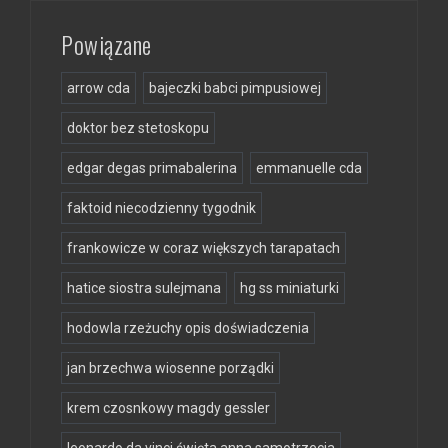
Powiązane
arrow cda
bajeczki babci pimpusiowej
doktor bez stetoskopu
edgar degas primabalerina
emmanuelle cda
faktoid niecodzienny tygodnik
frankowicze w coraz większych tarapatach
hatice siostra sulejmana
hg ss miniaturki
hodowla rzeżuchy opis doświadczenia
jan brzechwa wiosenne porządki
krem czosnkowy magdy gessler