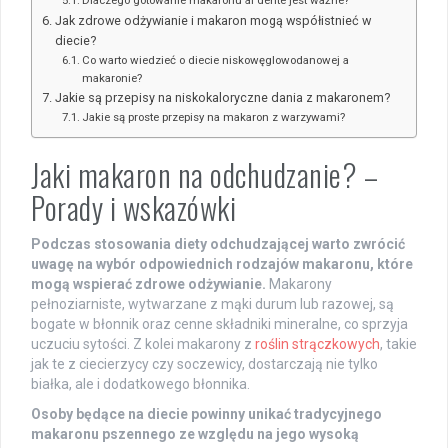
Dlaczego gotowanie makaronu al dente jest ważne?
Jak zdrowe odżywianie i makaron mogą współistnieć w
diecie?
Co warto wiedzieć o diecie niskowęglowodanowej a
makaronie?
Jakie są przepisy na niskokaloryczne dania z makaronem?
Jakie są proste przepisy na makaron z warzywami?
Jaki makaron na odchudzanie? –
Porady i wskazówki
Podczas stosowania diety odchudzającej warto zwrócić
uwagę na wybór odpowiednich rodzajów makaronu, które
mogą wspierać zdrowe odżywianie.
Makarony
pełnoziarniste, wytwarzane z mąki durum lub razowej, są
bogate w błonnik oraz cenne składniki mineralne, co sprzyja
uczuciu sytości. Z kolei makarony z
roślin strączkowych
, takie
jak te z ciecierzycy czy soczewicy, dostarczają nie tylko
białka, ale i dodatkowego błonnika.
Osoby będące na diecie powinny unikać tradycyjnego
makaronu pszennego ze względu na jego wysoką