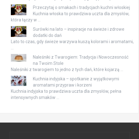
Przeczytaj o smakach i tradycjach kuchni włoskiej
Kuchnia włoska to prawdziwa uczta dla zmysłów,
która łączy w …
Surówki na lato – inspiracje na świeże i zdrowe
dodatki do dań
Lato to czas, gdy świeże warzywa kuszą kolorami i aromatami,
…
Naleśniki z Twarogiem: Tradycja i Nowoczesność
na Twoim Stole
Naleśniki z twarogiem to jedno z tych dań, które kojarzą …
Kuchnia indyjska – spotkanie z wyjątkowymi
aromatami przypraw i korzeni
Kuchnia indyjska to prawdziwa uczta dla zmysłów, pełna
intensywnych smaków …