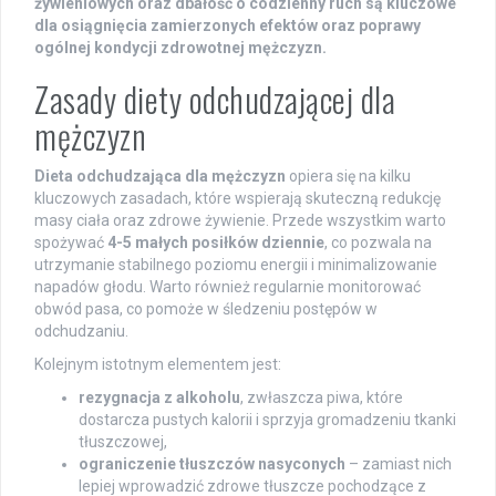
żywieniowych oraz dbałość o codzienny ruch są kluczowe
dla osiągnięcia zamierzonych efektów oraz poprawy
ogólnej kondycji zdrowotnej mężczyzn.
Zasady diety odchudzającej dla
mężczyzn
Dieta odchudzająca dla mężczyzn
opiera się na kilku
kluczowych zasadach, które wspierają skuteczną redukcję
masy ciała oraz zdrowe żywienie. Przede wszystkim warto
spożywać
4-5 małych posiłków dziennie
, co pozwala na
utrzymanie stabilnego poziomu energii i minimalizowanie
napadów głodu. Warto również regularnie monitorować
obwód pasa, co pomoże w śledzeniu postępów w
odchudzaniu.
Kolejnym istotnym elementem jest:
rezygnacja z alkoholu
, zwłaszcza piwa, które
dostarcza pustych kalorii i sprzyja gromadzeniu tkanki
tłuszczowej,
ograniczenie tłuszczów nasyconych
– zamiast nich
lepiej wprowadzić zdrowe tłuszcze pochodzące z