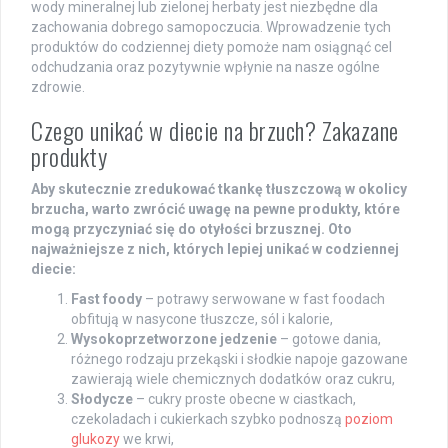
wody mineralnej lub zielonej herbaty jest niezbędne dla
zachowania dobrego samopoczucia. Wprowadzenie tych
produktów do codziennej diety pomoże nam osiągnąć cel
odchudzania oraz pozytywnie wpłynie na nasze ogólne
zdrowie.
Czego unikać w diecie na brzuch? Zakazane
produkty
Aby skutecznie zredukować tkankę tłuszczową w okolicy
brzucha, warto zwrócić uwagę na pewne produkty, które
mogą przyczyniać się do otyłości brzusznej. Oto
najważniejsze z nich, których lepiej unikać w codziennej
diecie:
Fast foody
– potrawy serwowane w fast foodach
obfitują w nasycone tłuszcze, sól i kalorie,
Wysokoprzetworzone jedzenie
– gotowe dania,
różnego rodzaju przekąski i słodkie napoje gazowane
zawierają wiele chemicznych dodatków oraz cukru,
Słodycze
– cukry proste obecne w ciastkach,
czekoladach i cukierkach szybko podnoszą
poziom
glukozy
we krwi,