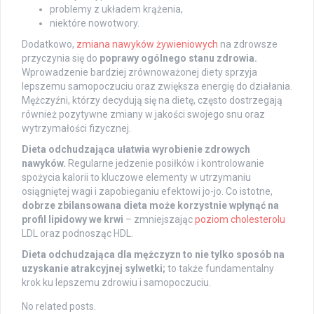
problemy z układem krążenia,
niektóre nowotwory.
Dodatkowo,
zmiana nawyków żywieniowych
na zdrowsze
przyczynia się do
poprawy ogólnego stanu zdrowia.
Wprowadzenie bardziej zrównoważonej diety sprzyja
lepszemu samopoczuciu oraz zwiększa energię do działania.
Mężczyźni, którzy decydują się na dietę, często dostrzegają
również pozytywne zmiany w jakości swojego snu oraz
wytrzymałości fizycznej.
Dieta odchudzająca ułatwia wyrobienie zdrowych
nawyków.
Regularne jedzenie posiłków i kontrolowanie
spożycia kalorii to kluczowe elementy w utrzymaniu
osiągniętej wagi i zapobieganiu efektowi jo-jo. Co istotne,
dobrze zbilansowana dieta może korzystnie wpłynąć na
profil lipidowy we krwi
– zmniejszając
poziom cholesterolu
LDL oraz podnosząc HDL.
Dieta odchudzająca dla mężczyzn to nie tylko sposób na
uzyskanie atrakcyjnej sylwetki;
to także fundamentalny
krok ku lepszemu zdrowiu i samopoczuciu.
No related posts.