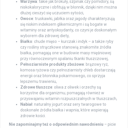
Warzywa
: takie jak brokuły, szpinak czy pomidory, są
niskokaloryczne i obfitują w błonnik, dzięki nim można
dłużej cieszyć się uczuciem sytości,
Owoce
: truskawki, jabłka oraz jagody charakteryzują
się niskim indeksem glikemicznym i są bogate w
witaminy oraz antyoksydanty, co czyni je doskonałym
wyborem dla zdrowej diety,
Białko
: chude mięso – kurczak i indyk – a także ryby
czy rośliny strączkowe stanowią znakomite źródła
białka, pomagają one w budowie masy mięśniowej
przy równoczesnym spalaniu tkanki tłuszczowej,
Pełnoziarniste produkty zbożowe
: brązowy ryż,
komosa ryżowa czy pełnoziarnisty chleb dostarczają
energii oraz błonnika pokarmowego, co sprzyja
lepszemu trawieniu,
Zdrowe tłuszcze
: oliwa z oliwek i orzechy są
korzystne dla organizmu; pomagają również w
przyswajaniu witamin rozpuszczalnych w tłuszczach,
Nabiał
: naturalny jogurt oraz sery twarogowe to
doskonałe źródła białka i wapnia, które wspierają
zdrowie kości.
Nie zapominajmy też o odpowiednim nawodnieniu
– picie