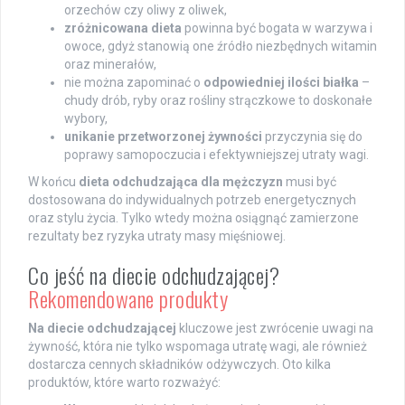
orzechów czy oliwy z oliwek,
zróżnicowana dieta
powinna być bogata w warzywa i
owoce, gdyż stanowią one źródło niezbędnych witamin
oraz minerałów,
nie można zapominać o
odpowiedniej ilości białka
–
chudy drób, ryby oraz rośliny strączkowe to doskonałe
wybory,
unikanie przetworzonej żywności
przyczynia się do
poprawy samopoczucia i efektywniejszej utraty wagi.
W końcu
dieta odchudzająca dla mężczyzn
musi być
dostosowana do indywidualnych potrzeb energetycznych
oraz stylu życia. Tylko wtedy można osiągnąć zamierzone
rezultaty bez ryzyka utraty masy mięśniowej.
Co jeść na diecie odchudzającej?
Rekomendowane produkty
Na diecie odchudzającej
kluczowe jest zwrócenie uwagi na
żywność, która nie tylko wspomaga utratę wagi, ale również
dostarcza cennych składników odżywczych. Oto kilka
produktów, które warto rozważyć: