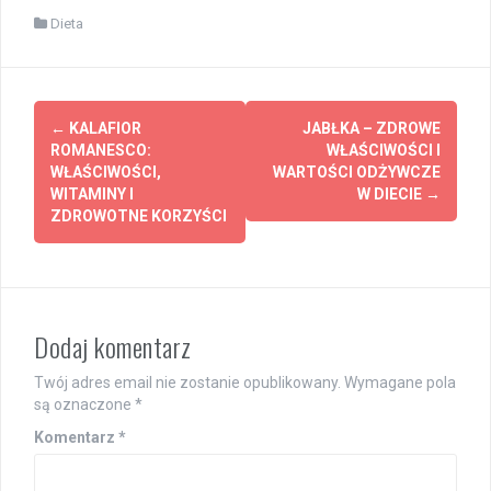
Dieta
Post
←
KALAFIOR
JABŁKA – ZDROWE
navigation
ROMANESCO:
WŁAŚCIWOŚCI I
WŁAŚCIWOŚCI,
WARTOŚCI ODŻYWCZE
WITAMINY I
W DIECIE
→
ZDROWOTNE KORZYŚCI
Dodaj komentarz
Twój adres email nie zostanie opublikowany.
Wymagane pola
są oznaczone
*
Komentarz
*