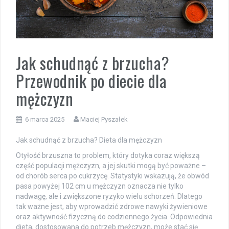
Jak schudnąć z brzucha?
Przewodnik po diecie dla
mężczyzn
6 marca 2025
Maciej Pyszałek
Jak schudnąć z brzucha? Dieta dla mężczyzn
Otyłość brzuszna to problem, który dotyka coraz większą
część populacji mężczyzn, a jej skutki mogą być poważne –
od chorób serca po cukrzycę. Statystyki wskazują, że obwód
pasa powyżej 102 cm u mężczyzn oznacza nie tylko
nadwagę, ale i zwiększone ryzyko wielu schorzeń. Dlatego
tak ważne jest, aby wprowadzić zdrowe nawyki żywieniowe
oraz aktywność fizyczną do codziennego życia. Odpowiednia
dieta, dostosowana do potrzeb mężczyzn, może stać się