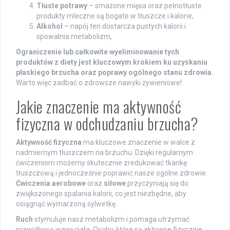
Tłuste potrawy
– smażone mięsa oraz pełnotłuste
produkty mleczne są bogate w tłuszcze i kalorie,
Alkohol
– napój ten dostarcza pustych kalorii i
spowalnia metabolizm,
Ograniczenie lub całkowite wyeliminowanie tych
produktów z diety jest kluczowym krokiem ku uzyskaniu
płaskiego brzucha oraz poprawy ogólnego stanu zdrowia.
Warto więc zadbać o zdrowsze nawyki żywieniowe!
Jakie znaczenie ma aktywność
fizyczna w odchudzaniu brzucha?
Aktywność fizyczna
ma kluczowe znaczenie w walce z
nadmiernym tłuszczem na brzuchu. Dzięki regularnym
ćwiczeniom możemy skutecznie zredukować tkankę
tłuszczową i jednocześnie poprawić nasze ogólne zdrowie.
Ćwiczenia aerobowe
oraz
siłowe
przyczyniają się do
zwiększonego spalania kalorii, co jest niezbędne, aby
osiągnąć wymarzoną sylwetkę.
Ruch
stymuluje nasz metabolizm i pomaga utrzymać
prawidłową wagę ciała. Osoby, które są aktywne fizycznie,