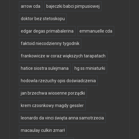
arrow cda
bajeczki babci pimpusiowej
doktor bez stetoskopu
edgar degas primabalerina
emmanuelle cda
faktoid niecodzienny tygodnik
frankowicze w coraz większych tarapatach
hatice siostra sulejmana
hg ss miniaturki
hodowla rzeżuchy opis doświadczenia
jan brzechwa wiosenne porządki
krem czosnkowy magdy gessler
leonardo da vinci święta anna samotrzecia
macaulay culkin zmarł