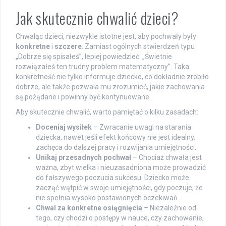
Jak skutecznie chwalić dzieci?
Chwaląc dzieci, niezwykle istotne jest, aby pochwały były
konkretne
i
szczere
. Zamiast ogólnych stwierdzeń typu
„Dobrze się spisałeś”, lepiej powiedzieć: „Świetnie
rozwiązałeś ten trudny problem matematyczny”. Taka
konkretność nie tylko informuje dziecko, co dokładnie zrobiło
dobrze, ale także pozwala mu zrozumieć, jakie zachowania
są pożądane i powinny być kontynuowane.
Aby skutecznie chwalić, warto pamiętać o kilku zasadach:
Doceniaj wysiłek
– Zwracanie uwagi na starania
dziecka, nawet jeśli efekt końcowy nie jest idealny,
zachęca do dalszej pracy i rozwijania umiejętności.
Unikaj przesadnych pochwał
– Chociaż chwała jest
ważna, zbyt wielka i nieuzasadniona może prowadzić
do fałszywego poczucia sukcesu. Dziecko może
zacząć wątpić w swoje umiejętności, gdy poczuje, że
nie spełnia wysoko postawionych oczekiwań.
Chwal za konkretne osiągnięcia
– Niezależnie od
tego, czy chodzi o postępy w nauce, czy zachowanie,