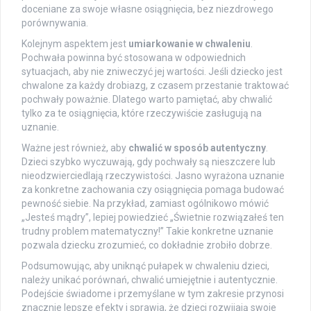
doceniane za swoje własne osiągnięcia, bez niezdrowego
porównywania.
Kolejnym aspektem jest
umiarkowanie w chwaleniu
.
Pochwała powinna być stosowana w odpowiednich
sytuacjach, aby nie zniweczyć jej wartości. Jeśli dziecko jest
chwalone za każdy drobiazg, z czasem przestanie traktować
pochwały poważnie. Dlatego warto pamiętać, aby chwalić
tylko za te osiągnięcia, które rzeczywiście zasługują na
uznanie.
Ważne jest również, aby
chwalić w sposób autentyczny
.
Dzieci szybko wyczuwają, gdy pochwały są nieszczere lub
nieodzwierciedlają rzeczywistości. Jasno wyrażona uznanie
za konkretne zachowania czy osiągnięcia pomaga budować
pewność siebie. Na przykład, zamiast ogólnikowo mówić
„Jesteś mądry”, lepiej powiedzieć „Świetnie rozwiązałeś ten
trudny problem matematyczny!” Takie konkretne uznanie
pozwala dziecku zrozumieć, co dokładnie zrobiło dobrze.
Podsumowując, aby uniknąć pułapek w chwaleniu dzieci,
należy unikać porównań, chwalić umiejętnie i autentycznie.
Podejście świadome i przemyślane w tym zakresie przynosi
znacznie lepsze efekty i sprawia, że dzieci rozwijają swoje