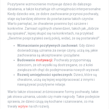
Pozytywne wzmocnienie motywuje dzieci do dalszego
działania, a także kształtuje ich umiejętności interpersonalne.
Kiedy dziecko wie, że dobre zachowanie przynosi pochwały,
staje się bardziej skłonne do powtarzania takich czynów.
Warto pamiętać, że chwalenie powinno być szczere i
konkretne. Zamiast ogólnych stwierdzeń, takich jak „dobrze
się spisałeś”, lepiej skupić się na konkretach, na przykład:
„Świetnie posprzątałeś swój pokój, widać, że się postarałeś!”.
Wzmacnianie pozytywnych zachowań:
Gdy dzieci
doświadczają uznania za swoje czyny, uczą się, jakie
zachowania są akceptowane i pożądane.
Budowanie
motywacji
:
Pochwały przypominają
dzieciom, że ich wysiłki są dostrzegane, co z kolei
zwiększa ich chęć do podejmowania nowych wyzwań.
Rozwój umiejętności społecznych:
Dzieci, które są
chwalone, uczą się lepiej współpracować z innymi i
nawiązywać pozytywne relacje.
Warto także stosować zróżnicowane formy pochwały, takie
jak słowa uznania, uściski czy małe nagrody. Takie podejście
sprawia, że dzieci czują się kochane i szanowane, co ma
trwały
wpływ
na ich rozwój.