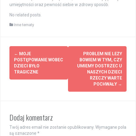
umiejętności oraz pewność siebie w zdrowy sposób.
No related posts.
Inne tematy
Post
←
MOJE
PROBLEM NIE LEŻY
navigation
POSTĘPOWANIE WOBEC
BOWIEM W TYM, CZY
DZIECI BYŁO
UMIEMY DOSTRZEC U
TRAGICZNE
NASZYCH DZIECI
RZECZY WARTE
POCHWAŁY
→
Dodaj komentarz
Twój adres email nie zostanie opublikowany.
Wymagane pola
są oznaczone
*