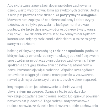
Aby skutecznie zauważać i doceniać dobre zachowania
dzieci, warto wypróbować kilka sprawdzonych technik. Jedną
z nich jest prowadzenie
dziennika pozytywnych osiągnięć
.
Można w nim zapisywać codzienne sukcesy i dobre czyny
dziecka, co nie tylko pozwala na bieżąco monitorować
postępy, ale także daje możliwości wspólnego świętowania
osiągnięć. Taki dziennik może stać się cennym narzędziem
komunikacji między rodzicami a dzieckiem, a także między
samymi rodzicami.
Kolejną efektywną metodą są
rodzinne spotkania
, podczas
których każdy członek rodziny ma okazję podzielić się swoimi
spostrzeżeniami dotyczącymi dobrego zachowania. Takie
spotkania sprzyjają budowaniu pozytywnej atmosfery w
domu i wzmacniają więzi rodzinne. Wspólne szczegółowe
omawianie osiągnięć dziecka może pomóc w zauważeniu
nawet tych najdrobniejszych, ale istotnych kroków naprzód.
Innym sposobem jest stosowanie techniki zwanej
chwaleniem na gorąco
. Oznacza to, że gdy dziecko
wykazuje pożądane zachowanie, rodzic lub opiekun powinien
natychmiast je docenić. Tego rodzaju natychmiastowa
reakcja sprawia, że dziecko lepiej rozumie, jakie zachowania