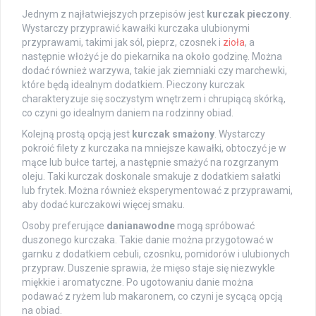
Jednym z najłatwiejszych przepisów jest
kurczak pieczony
.
Wystarczy przyprawić kawałki kurczaka ulubionymi
przyprawami, takimi jak sól, pieprz, czosnek i
zioła
, a
następnie włożyć je do piekarnika na około godzinę. Można
dodać również warzywa, takie jak ziemniaki czy marchewki,
które będą idealnym dodatkiem. Pieczony kurczak
charakteryzuje się soczystym wnętrzem i chrupiącą skórką,
co czyni go idealnym daniem na rodzinny obiad.
Kolejną prostą opcją jest
kurczak smażony
. Wystarczy
pokroić filety z kurczaka na mniejsze kawałki, obtoczyć je w
mące lub bułce tartej, a następnie smażyć na rozgrzanym
oleju. Taki kurczak doskonale smakuje z dodatkiem sałatki
lub frytek. Można również eksperymentować z przyprawami,
aby dodać kurczakowi więcej smaku.
Osoby preferujące
danianawodne
mogą spróbować
duszonego kurczaka. Takie danie można przygotować w
garnku z dodatkiem cebuli, czosnku, pomidorów i ulubionych
przypraw. Duszenie sprawia, że mięso staje się niezwykle
miękkie i aromatyczne. Po ugotowaniu danie można
podawać z ryżem lub makaronem, co czyni je sycącą opcją
na obiad.