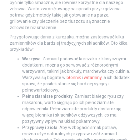
być nie tylko smaczne, ale również korzystne dla naszego
zdrowia. Warto zwrócić uwagę na sposób przyrządzania
potraw, gdyż metody takie jak gotowanie na parze,
grillowanie czy pieczenie bez tłuszczu są znacznie
zdrowsze niż smażenie.
Przygotowując dania z kurczaka, można zastosować kilka
zamienników dla bardziej tradycyjnych składników. Oto kilka
przykładów:
Warzywa
: Zamiast podawać kurczaka z klasycznymi
dodatkami, można go serwować z różnorodnymi
warzywami, takimi jak brokuły, marchewka czy cukinia.
Warzywa są bogate w
błonnik
i
witaminy
, a ich dodatek
sprawi, że posiłek stanie się bardziej sycący i
pełnowartościowy.
Pełnoziarniste produkty
: Zamiast białego ryżu czy
makaronu, warto sięgnąć po ich pełnoziarniste
odpowiedniki. Pełnoziarniste produkty dostarczają
więcej błonnika i składników odżywczych, co ma
pozytywny wpływ na układ pokarmowy.
Przyprawy i zioła
: Aby wzbogacić smak potraw,
można użyć naturalnych przypraw i ziół zamiast
tłustych sosów. Takie opcje nie tylko poprawiają smak,