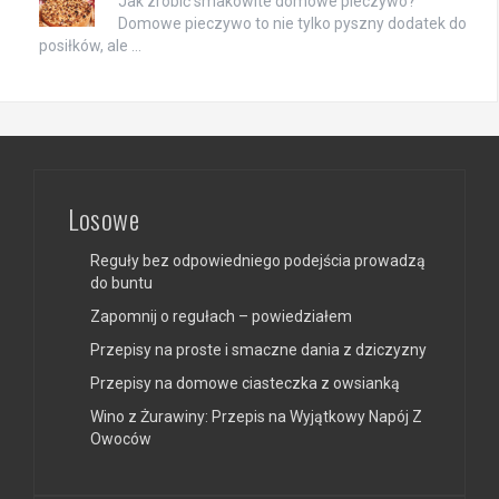
Jak zrobić smakowite domowe pieczywo?
Domowe pieczywo to nie tylko pyszny dodatek do
posiłków, ale …
Losowe
Reguły bez odpowiedniego podejścia prowadzą
do buntu
Zapomnij o regułach – powiedziałem
Przepisy na proste i smaczne dania z dziczyzny
Przepisy na domowe ciasteczka z owsianką
Wino z Żurawiny: Przepis na Wyjątkowy Napój Z
Owoców