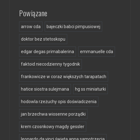
Powiązane
arrow cda
bajeczki babci pimpusiowej
doktor bez stetoskopu
edgar degas primabalerina
emmanuelle cda
faktoid niecodzienny tygodnik
frankowicze w coraz większych tarapatach
hatice siostra sulejmana
hg ss miniaturki
hodowla rzeżuchy opis doświadczenia
jan brzechwa wiosenne porządki
krem czosnkowy magdy gessler
leonardo da vinci święta anna samotrzecia