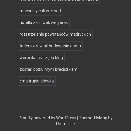
macaulay culkin zmarł
nutella ze sliwek wegierek
rozstrzelanie powstańców madryckich
tadeusz śliwiak budowanie domu
weronika marzęda blog
zostań boziu mym braciszkiem
ćma trupia główka
Proudly powered by WordPress
|
Theme:
FlyMag
by
Themeisle.