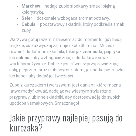
Marchew
– nadaje zupie słodkawy smak i piękną
kolorystykę.
Seler
– doskonale wzbogaca aromat potrawy.
Cebula
– podstawowy składnik, który podkreśla smak
zupy.
Warzywa gotuj razem z mięsem aż do momentu, gdy będą
miękkie, co zazwyczaj zajmuje około 30 minut. Możesz
również dodać inne składniki, takie jak
ziemniaki
,
papryka
lub
cukinia
, aby wzbogacić zupę o dodatkowe smaki i
wartości odżywcze. Dobrze jest również przyprawić zupę
solą, pieprzem oraz ulubionymi ziołami, jak natka pietruszki
lub koper, aby dodać jej świeżości.
Zupa z kurczakiem i warzywami jest daniem, które można
łatwo modyfikować, dodając we własnym stylu różne
przyprawy lub inne składniki, aby dostosować ją do swoich
upodobań smakowych. Smacznego!
Jakie przyprawy najlepiej pasują do
kurczaka?