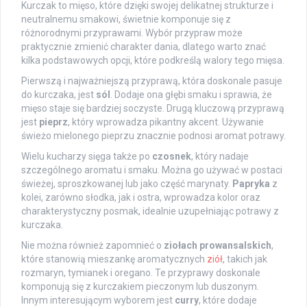
Kurczak to mięso, które dzięki swojej delikatnej strukturze i
neutralnemu smakowi, świetnie komponuje się z
różnorodnymi przyprawami. Wybór przypraw może
praktycznie zmienić charakter dania, dlatego warto znać
kilka podstawowych opcji, które podkreślą walory tego mięsa.
Pierwszą i najważniejszą przyprawą, która doskonale pasuje
do kurczaka, jest
sól
. Dodaje ona głębi smaku i sprawia, że
mięso staje się bardziej soczyste. Drugą kluczową przyprawą
jest
pieprz
, który wprowadza pikantny akcent. Używanie
świeżo mielonego pieprzu znacznie podnosi aromat potrawy.
Wielu kucharzy sięga także po
czosnek
, który nadaje
szczególnego aromatu i smaku. Można go używać w postaci
świeżej, sproszkowanej lub jako część marynaty.
Papryka
z
kolei, zarówno słodka, jak i ostra, wprowadza kolor oraz
charakterystyczny posmak, idealnie uzupełniając potrawy z
kurczaka.
Nie można również zapomnieć o
ziołach prowansalskich
,
które stanowią mieszankę aromatycznych
ziół
, takich jak
rozmaryn, tymianek i oregano. Te przyprawy doskonale
komponują się z kurczakiem pieczonym lub duszonym.
Innym interesującym wyborem jest
curry
, które dodaje