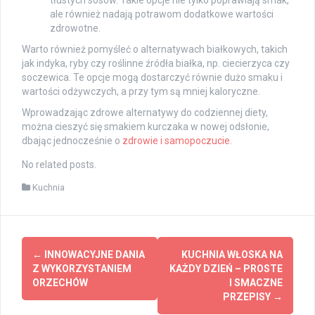
ale również nadają potrawom dodatkowe wartości
zdrowotne.
Warto również pomyśleć o alternatywach białkowych, takich
jak indyka, ryby czy roślinne źródła białka, np. ciecierzyca czy
soczewica. Te opcje mogą dostarczyć równie dużo smaku i
wartości odżywczych, a przy tym są mniej kaloryczne.
Wprowadzając zdrowe alternatywy do codziennej diety,
można cieszyć się smakiem kurczaka w nowej odsłonie,
dbając jednocześnie o
zdrowie i samopoczucie
.
No related posts.
Kuchnia
Post
←
INNOWACYJNE DANIA
KUCHNIA WŁOSKA NA
navigation
Z WYKORZYSTANIEM
KAŻDY DZIEŃ – PROSTE
ORZECHÓW
I SMACZNE
PRZEPISY
→