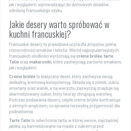
jak i wyglądem, wprowadzając do domowych obiadów
odrobinę francuskiego szyku.
Jakie desery warto spróbować w
kuchni francuskiej?
Francuskie desery to prawdziwa uczta dla zmysłów, pełna
różnorodności smaków i tekstur. Wśród najpopularniejszych
francuskich słodkości wyróżniają się
crème brûlée
,
tarte
Tatin
oraz
makaroniki
, które zachwycają zarówno smakiem,
jak i wyglądem.
Crème brûlée
to klasyczny deser, który zachwyca swoją
delikatną, kremową konsystencją. Składa się z żółtek, cukru,
śmietany oraz wanilii, a na wierzchu zazwyczaj znajduje się
skarmelizowany cukier, który tworzy chrupiącą warstwę.
Podczas podawania deseru, ciepłe crème brûlée kontrastuje
z zimnym wnętrzem, co sprawia niezwykłą przyjemność dla
podniebienia.
Tarte Tatin
to odwrócona tarta, w której owoce, najczęściej
jabłka, są karmelizowane na maśle z cukrem przed