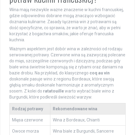
Wina mają niezwykle ważne znaczenie w kuchni francuskiej,
gdzie odpowiednio dobrane mogą znacząco wzbogacić
doznania kulinarne. Zasady łączenia win z potrawami są
dość specyficzne, co sprawia, że warto je znać, aby w pełni
korzystać z bogactwa smaków, jakie oferuje francuska
kuchnia.
Ważnym aspektem jest dobór wina w zależności od rodzaju
serwowanej potrawy. Czerwone wina są zazwyczaj polecane
do mięs, szczególnie czerwonych i dziczyzny, podczas gdy
białe wina świetnie komponują się z rybami oraz daniami na
bazie drobiu. Na przykład, do klasycznego
coq au vin
doskonale pasuje wino z regionu Bordeaux, które swoją
głębią smaku doskonale harmonizuje z aromatycznym
sosem. Z kolei do
ratatouille
warto wybrać białe wino z
Burgundii, które podkreśli świeżość warzyw.
Rodzaj potrawy
Rekomendowane wina
Mięsa czerwone
Wina z Bordeaux, Chianti
Owoce morza
Wina białe z Burgundii, Sancerre