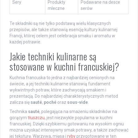
Sery
Produkty
Podawane na desce
mleczne
serów
Te składniki są nie tylko podstawą wielu klasycznych
przepisów, ale także stanowią esencję kultury kulinarnej
Francji, której celem jest celebracja smaku i aromatu w
każdej potrawie.
Jakie techniki kulinarne są
stosowane w kuchni francuskiej?
Kuchnia francuska to jedna z najbardziej cenionych na
świecie, a jej techniki kulinarne stanowią fundament
wykwintnych potraw, które zachwycają smakiem i
prezentacją. Do najbardziej charakterystycznych metod
zalicza się
sauté
,
poché
oraz
sous-vide
.
Technika
sauté
, polegająca na smażeniu składników na
gorącym
tłuszczu
, jest niezwykle popularna w kuchni
francuskiej. Dzięki szybkiemu gotowaniu na wysokim ogniu
można uzyskać intensywny smak potrawy, a także zachować
jej teksturę. Warzywa, mięsa i
ryby
przygotowane w ten