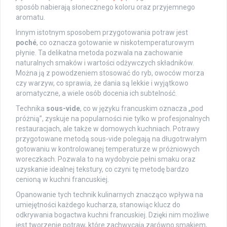
sposób nabierają słonecznego koloru oraz przyjemnego
aromatu.
Innym istotnym sposobem przygotowania potraw jest
poché
, co oznacza gotowanie w niskotemperaturowym
płynie. Ta delikatna metoda pozwala na zachowanie
naturalnych smaków i wartości odżywczych składników.
Można ją z powodzeniem stosować do ryb, owoców morza
czy warzyw, co sprawia, że dania są lekkie i wyjątkowo
aromatyczne, a wiele osób docenia ich subtelność.
Technika
sous-vide
, co w języku francuskim oznacza „pod
próżnią”, zyskuje na popularności nie tylko w profesjonalnych
restauracjach, ale także w domowych kuchniach. Potrawy
przygotowane metodą sous-vide polegają na długotrwałym
gotowaniu w kontrolowanej temperaturze w próżniowych
woreczkach. Pozwala to na wydobycie pełni smaku oraz
uzyskanie idealnej tekstury, co czyni tę metodę bardzo
cenioną w kuchni francuskiej.
Opanowanie tych technik kulinarnych znacząco wpływa na
umiejętności każdego kucharza, stanowiąc klucz do
odkrywania bogactwa kuchni francuskiej. Dzięki nim możliwe
jest tworzenie potraw, które zachwycają zarówno smakiem,