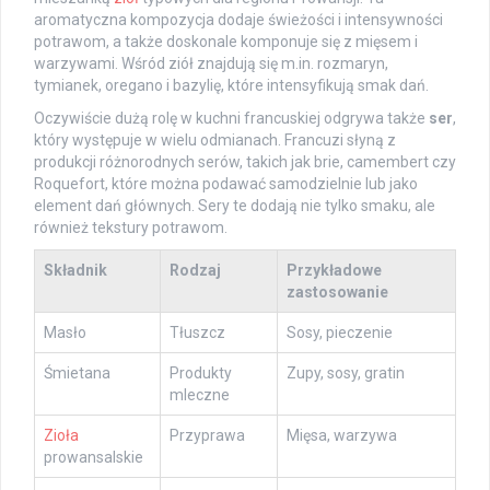
aromatyczna kompozycja dodaje świeżości i intensywności
potrawom, a także doskonale komponuje się z mięsem i
warzywami. Wśród ziół znajdują się m.in. rozmaryn,
tymianek, oregano i bazylię, które intensyfikują smak dań.
Oczywiście dużą rolę w kuchni francuskiej odgrywa także
ser
,
który występuje w wielu odmianach. Francuzi słyną z
produkcji różnorodnych serów, takich jak brie, camembert czy
Roquefort, które można podawać samodzielnie lub jako
element dań głównych. Sery te dodają nie tylko smaku, ale
również tekstury potrawom.
Składnik
Rodzaj
Przykładowe
zastosowanie
Masło
Tłuszcz
Sosy, pieczenie
Śmietana
Produkty
Zupy, sosy, gratin
mleczne
Zioła
Przyprawa
Mięsa, warzywa
prowansalskie