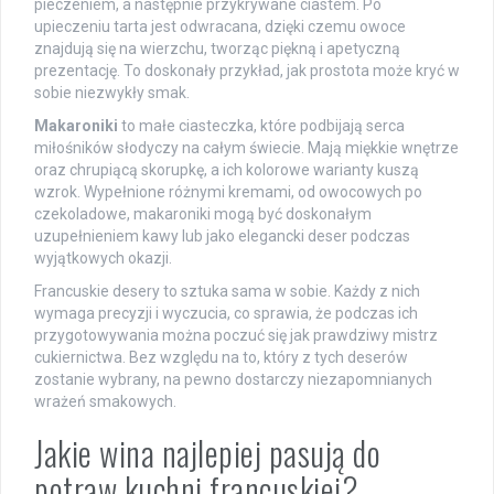
pieczeniem, a następnie przykrywane ciastem. Po
upieczeniu tarta jest odwracana, dzięki czemu owoce
znajdują się na wierzchu, tworząc piękną i apetyczną
prezentację. To doskonały przykład, jak prostota może kryć w
sobie niezwykły smak.
Makaroniki
to małe ciasteczka, które podbijają serca
miłośników słodyczy na całym świecie. Mają miękkie wnętrze
oraz chrupiącą skorupkę, a ich kolorowe warianty kuszą
wzrok. Wypełnione różnymi kremami, od owocowych po
czekoladowe, makaroniki mogą być doskonałym
uzupełnieniem kawy lub jako elegancki deser podczas
wyjątkowych okazji.
Francuskie desery to sztuka sama w sobie. Każdy z nich
wymaga precyzji i wyczucia, co sprawia, że podczas ich
przygotowywania można poczuć się jak prawdziwy mistrz
cukiernictwa. Bez względu na to, który z tych deserów
zostanie wybrany, na pewno dostarczy niezapomnianych
wrażeń smakowych.
Jakie wina najlepiej pasują do
potraw kuchni francuskiej?