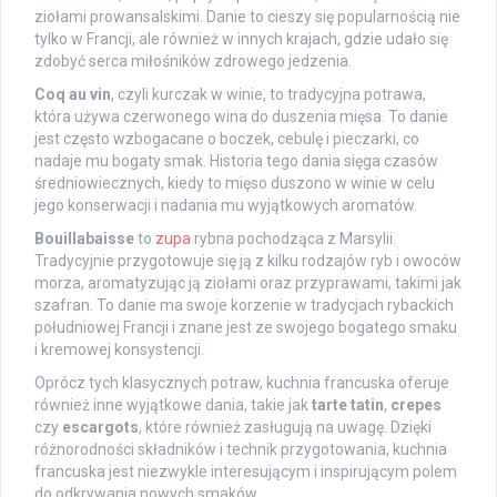
ziołami prowansalskimi. Danie to cieszy się popularnością nie
tylko w Francji, ale również w innych krajach, gdzie udało się
zdobyć serca miłośników zdrowego jedzenia.
Coq au vin
, czyli kurczak w winie, to tradycyjna potrawa,
która używa czerwonego wina do duszenia mięsa. To danie
jest często wzbogacane o boczek, cebulę i pieczarki, co
nadaje mu bogaty smak. Historia tego dania sięga czasów
średniowiecznych, kiedy to mięso duszono w winie w celu
jego konserwacji i nadania mu wyjątkowych aromatów.
Bouillabaisse
to
zupa
rybna pochodząca z Marsylii.
Tradycyjnie przygotowuje się ją z kilku rodzajów ryb i owoców
morza, aromatyzując ją ziołami oraz przyprawami, takimi jak
szafran. To danie ma swoje korzenie w tradycjach rybackich
południowej Francji i znane jest ze swojego bogatego smaku
i kremowej konsystencji.
Oprócz tych klasycznych potraw, kuchnia francuska oferuje
również inne wyjątkowe dania, takie jak
tarte tatin
,
crepes
czy
escargots
, które również zasługują na uwagę. Dzięki
różnorodności składników i technik przygotowania, kuchnia
francuska jest niezwykle interesującym i inspirującym polem
do odkrywania nowych smaków.