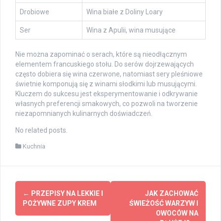
Drobiowe
Wina białe z Doliny Loary
Ser
Wina z Apulii, wina musujące
Nie można zapominać o serach, które są nieodłącznym
elementem francuskiego stołu. Do serów dojrzewających
często dobiera się wina czerwone, natomiast sery pleśniowe
świetnie komponują się z winami słodkimi lub musującymi.
Kluczem do sukcesu jest eksperymentowanie i odkrywanie
własnych preferencji smakowych, co pozwoli na tworzenie
niezapomnianych kulinarnych doświadczeń.
No related posts.
Kuchnia
Post
←
PRZEPISY NA LEKKIE I
JAK ZACHOWAĆ
navigation
POŻYWNE ZUPY KREM
ŚWIEŻOŚĆ WARZYW I
OWOCÓW NA