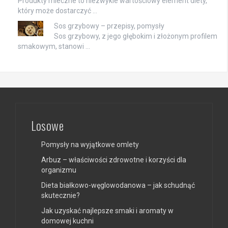
Produkty mleczne to niezwykle wartościowy element diety,
który może dostarczyć …
Sos grzybowy – przepisy, pomysły
Sos grzybowy, z jego głębokim i złożonym profilem
smakowym, stanowi …
Losowe
Pomysły na wyjątkowe omlety
Arbuz – właściwości zdrowotne i korzyści dla
organizmu
Dieta białkowo-węglowodanowa – jak schudnąć
skutecznie?
Jak uzyskać najlepsze smaki i aromaty w
domowej kuchni