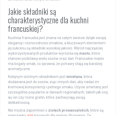
Jakie składniki są
charakterystyczne dla kuchni
francuskiej?
Kuchnia francuska jest znana na całym świecie dzięki swojej
elegancji i różnorodności smaków, a kluczowym elementem
jej sukcesu są składniki wysokiej jakości. Wśród najczęściej
wykorzystywanych produktów wyróżnia się
masło
, które
stanowi podstawę wielu sosów oraz dań. Francuskie masło
ma bogaty smak, co sprawia, że potrawy stają się bardziej
aromatyczne.
Kolejnym istotnym składnikiem jest
śmietana
, która
dodawana jest do sosów, zup i innych dań, aby nadać im
kremowej konsystencji i pełnego smaku. Użycie śmietany jest
szczególnie popularne w daniach regionalnych, takich jak coq
au vin czy różne gratin, które zachwycają swoją
delikatnością.
Nie można zapomnieć o
ziołach prowansalskich
, które są
mieszanką
ziół
typowych dla regionu Prowansji. Ta