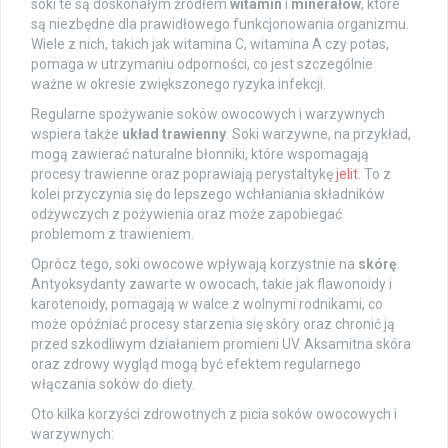
soki te są doskonałym źródłem
witamin
i
minerałów
, które
są niezbędne dla prawidłowego funkcjonowania organizmu.
Wiele z nich, takich jak witamina C, witamina A czy potas,
pomaga w utrzymaniu odporności, co jest szczególnie
ważne w okresie zwiększonego ryzyka infekcji.
Regularne spożywanie soków owocowych i warzywnych
wspiera także
układ trawienny
. Soki warzywne, na przykład,
mogą zawierać naturalne błonniki, które wspomagają
procesy trawienne oraz poprawiają perystaltykę
jelit
. To z
kolei przyczynia się do lepszego wchłaniania składników
odżywczych z pożywienia oraz może zapobiegać
problemom z trawieniem.
Oprócz tego, soki owocowe wpływają korzystnie na
skórę
.
Antyoksydanty zawarte w owocach, takie jak flawonoidy i
karotenoidy, pomagają w walce z wolnymi rodnikami, co
może opóźniać procesy starzenia się skóry oraz chronić ją
przed szkodliwym działaniem promieni UV. Aksamitna skóra
oraz zdrowy wygląd mogą być efektem regularnego
włączania soków do diety.
Oto kilka korzyści zdrowotnych z picia soków owocowych i
warzywnych: