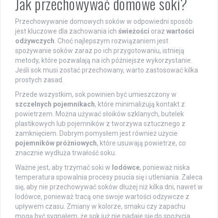
Jak przechowywać domowe soki?
Przechowywanie domowych soków w odpowiedni sposób
jest kluczowe dla zachowania ich
świeżości
oraz
wartości
odżywczych
. Choć najlepszym rozwiązaniem jest
spożywanie soków zaraz po ich przygotowaniu, istnieją
metody, które pozwalają na ich późniejsze wykorzystanie.
Jeśli sok musi zostać przechowany, warto zastosować kilka
prostych zasad.
Przede wszystkim, sok powinien być umieszczony w
szczelnych pojemnikach
, które minimalizują kontakt z
powietrzem. Można używać słoików szklanych, butelek
plastikowych lub pojemników z tworzywa sztucznego z
zamknięciem. Dobrym pomysłem jest również użycie
pojemników próżniowych
, które usuwają powietrze, co
znacznie wydłuża trwałość soku.
Ważne jest, aby trzymać soki w
lodówce
, ponieważ niska
temperatura spowalnia procesy psucia się i utleniania. Zaleca
się, aby nie przechowywać soków dłużej niż kilka dni, nawet w
lodówce, ponieważ tracą one swoje wartości odżywcze z
upływem czasu. Zmiany w kolorze, smaku czy zapachu
mogą być sygnałem, że sok już nie nadaje się do spożycia.