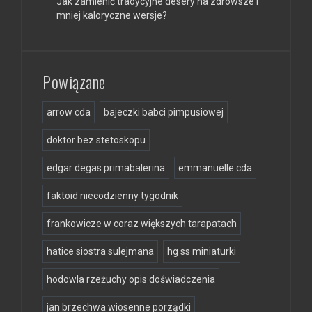
Jak zamienić tradycyjne desery na zdrowsze i
mniej kaloryczne wersje?
Powiązane
arrow cda
bajeczki babci pimpusiowej
doktor bez stetoskopu
edgar degas primabalerina
emmanuelle cda
faktoid niecodzienny tygodnik
frankowicze w coraz większych tarapatach
hatice siostra sulejmana
hg ss miniaturki
hodowla rzeżuchy opis doświadczenia
jan brzechwa wiosenne porządki