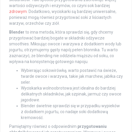
wartości odżywczych i enzymów, co czyni sok bardziej
zdrowym
. Dodatkowo, wyciskarki są bardziej uniwersalne,
ponieważ mogą również przygotować soki z liściastych
warzyw, orzechów czy ziół.
Blender
to inna metoda, która sprawdzi się, gdy chcemy
przygotować bardziej bogate w składniki odżywcze
smoothies. Miksując owoce i warzywa z dodatkiem wody lub
jogurtu, otrzymujemy gęsty napój pełen błonnika. Tu warto
zaznaczyć, że blending nie oddziela miąższu od soku, co
wpływa na konsystencję gotowego napoju.
Wybierając sokowirówkę, warto postawić na świeże,
twarde owoce i warzywa, takie jak marchew, jabłka czy
seler.
Wyciskarka wolnoobrotowa jest idealna do bardziej
delikatnych składników, jak szpinak, jarmuż czy owoce
jagodowe.
Blender świetnie sprawdzi się w przypadku wypieków
z dodatkiem jogurtu, co nadaje soki dodatkową
kremowość.
Pamiętajmy również o odpowiednim
przygotowaniu