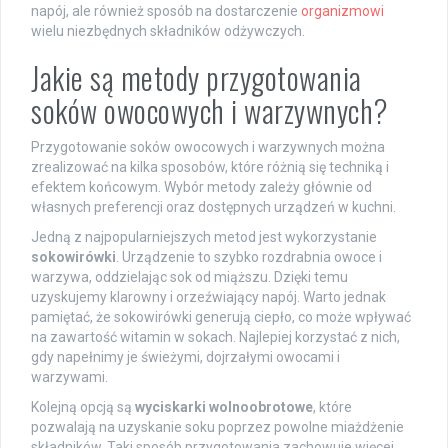
napój, ale również sposób na dostarczenie
organizmowi
wielu niezbędnych składników odżywczych.
Jakie są metody przygotowania
soków owocowych i warzywnych?
Przygotowanie soków owocowych i warzywnych można
zrealizować na kilka sposobów, które różnią się techniką i
efektem końcowym. Wybór metody zależy głównie od
własnych preferencji oraz dostępnych urządzeń w kuchni.
Jedną z najpopularniejszych metod jest wykorzystanie
sokowirówki
. Urządzenie to szybko rozdrabnia owoce i
warzywa, oddzielając sok od miąższu. Dzięki temu
uzyskujemy klarowny i orzeźwiający napój. Warto jednak
pamiętać, że sokowirówki generują ciepło, co może wpływać
na zawartość witamin w sokach. Najlepiej korzystać z nich,
gdy napełnimy je świeżymi, dojrzałymi owocami i
warzywami.
Kolejną opcją są
wyciskarki wolnoobrotowe
, które
pozwalają na uzyskanie soku poprzez powolne miażdżenie
składników. Taki sposób przygotowania zachowuje więcej