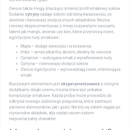
Owoce także mogą znacząco zmienić profil smakowy soków.
Dodanie
cytryny
nadaje sokom odrobinę kwasowości, co
świetnie równoważy słodycz innych składników. Można
również eksperymentować z mniej oczywistymi owocami,
takimi jak mango, ananas czy kiwi, które przynoszą nowe,
egzotyczne nuty smakowe.
Mięta – dodaje świeżości i orzeźwienia.
Imbir – wnosi pikantny akcent, idealny do owoców.
Cynamon – wzbogaca smak o wyrafinowane nuty.
Cytryna – równoważy słodycz soków.
Owoce egzotyczne – wprowadzają nowe, interesujące
smaki.
Kluczowym elementem jest
eksperymentowanie
z różnymi
dodatkami, dzięki czemu można stworzyć unikalne
kompozycje smakowe. Każda próba może prowadzić do
odkrycia nowego ulubionego połączenia, które zachwyci
zarówno domowników, jak i gości. Nie bój się zatem sięgać po
różnorodne składniki, aby nadać swoim sokom
niepowtarzalny charakter.