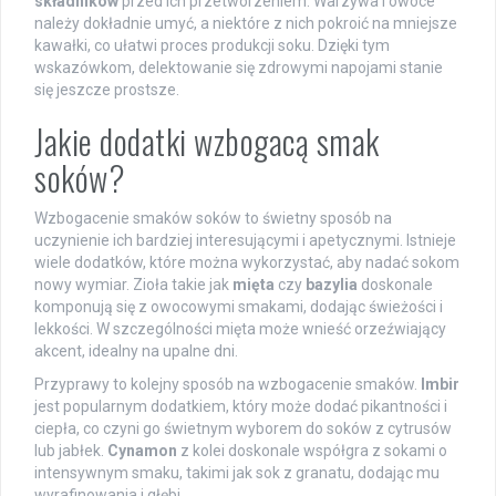
składników
przed ich przetworzeniem. Warzywa i owoce
należy dokładnie umyć, a niektóre z nich pokroić na mniejsze
kawałki, co ułatwi proces produkcji soku. Dzięki tym
wskazówkom, delektowanie się zdrowymi napojami stanie
się jeszcze prostsze.
Jakie dodatki wzbogacą smak
soków?
Wzbogacenie smaków soków to świetny sposób na
uczynienie ich bardziej interesującymi i apetycznymi. Istnieje
wiele dodatków, które można wykorzystać, aby nadać sokom
nowy wymiar. Zioła takie jak
mięta
czy
bazylia
doskonale
komponują się z owocowymi smakami, dodając świeżości i
lekkości. W szczególności mięta może wnieść orzeźwiający
akcent, idealny na upalne dni.
Przyprawy to kolejny sposób na wzbogacenie smaków.
Imbir
jest popularnym dodatkiem, który może dodać pikantności i
ciepła, co czyni go świetnym wyborem do soków z cytrusów
lub jabłek.
Cynamon
z kolei doskonale współgra z sokami o
intensywnym smaku, takimi jak sok z granatu, dodając mu
wyrafinowania i głębi.