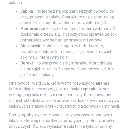
sokach:
Jabłka
– to jedne z najpopularniejszych owoców do
przygotowania soków. Charakteryzują się naturalną
słodyczą i są bogate w błonnik oraz witaminę C.
Pomarańcze
– są znakomitym źródłem witaminy C i
doskonale orzeźwiają. Ich soczystość sprawia, że soki
pomarańczowe są bardzo smaczne i zdrowe.
Marchewki
– słodkie i bogate w beta-karoten,
marchewki dobrze komponują się z owocami, a ich
soki mają intensywny kolor.
Buraki
– to warzywa o silnym smaku, które dodają
sokom głębi oraz drażniące wartości odżywcze, takie
jak żelazo i foliany.
Inne owoce i warzywa, które warto rozważyć to
ananas
,
który dodaje nieco egzotyki, oraz
liście szpinaku
, które
wzbogacają soki o żelazo i inne minerały. Kombinowanie
różnych składników może prowadzić do odkrywania nowych,
ciekawych smaków oraz korzystnych dla zdrowia kombinacji.
Pamiętaj, aby wybierać owoce oraz warzywa sezonowe i
lokalne, które są najbardziej aromatyczne i pełne wartości
odżywczych. Świeżo wyciskane soki to nie tylko smaczny