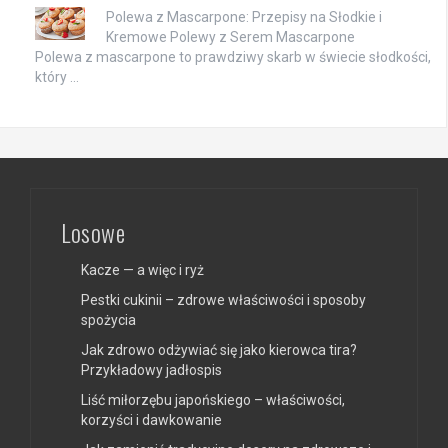
Polewa z Mascarpone: Przepisy na Słodkie i
Kremowe Polewy z Serem Mascarpone
Polewa z mascarpone to prawdziwy skarb w świecie słodkości,
który …
Losowe
Kacze — a więc i ryż
Pestki cukinii – zdrowe właściwości i sposoby
spożycia
Jak zdrowo odżywiać się jako kierowca tira?
Przykładowy jadłospis
Liść miłorzębu japońskiego – właściwości,
korzyści i dawkowanie