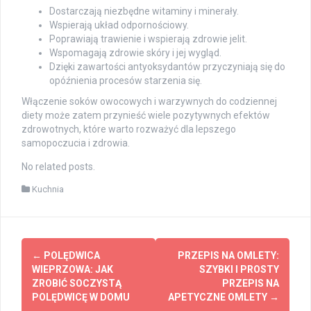
Dostarczają niezbędne witaminy i minerały.
Wspierają układ odpornościowy.
Poprawiają trawienie i wspierają zdrowie jelit.
Wspomagają zdrowie skóry i jej wygląd.
Dzięki zawartości antyoksydantów przyczyniają się do
opóźnienia procesów starzenia się.
Włączenie soków owocowych i warzywnych do codziennej
diety może zatem przynieść wiele pozytywnych efektów
zdrowotnych, które warto rozważyć dla lepszego
samopoczucia i zdrowia.
No related posts.
Kuchnia
Post
←
POLĘDWICA
PRZEPIS NA OMLETY:
navigation
WIEPRZOWA: JAK
SZYBKI I PROSTY
ZROBIĆ SOCZYSTĄ
PRZEPIS NA
POLĘDWICĘ W DOMU
APETYCZNE OMLETY
→