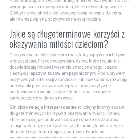
Podsumowując, rozwijanie umiejętności w okazywaniu uczuć
wymaga czasu i zaangażowania, ale efekty są tego warte.
Zdobyte umiejętności nie tylko poprawią relacje z dziećmi,
ale również wpłyną pozytywnie na całą rodzinę.
Jakie są długoterminowe korzyści z
okazywania miłości dzieciom?
Okazywanie miłości dzieciom ma istotny wpływ na ich życie
w przyszłości. Przede wszystkim, dzieci, które regularnie
doświadczają miłości i wsparcia emocjonalnego, często
cieszą się
lepszym zdrowiem psychiczny
m. Pod wpływem
pozytywnych interakcji z rodzicami lub opiekunami, rozwijają
one wysoki poziom samoakceptacji oraz pozytywne
nastawienie do siebie, co przekłada się na ich ogólne
samopoczucie w dorosłym życiu.
Silniejsze
relacje interpersonalne
to kolejny istotny aspekt
długoterminowych korzyści z okazywania miłości. Dzieci,
które uczą się, jak budować zdrowe i oparte na zaufaniu
relacje w domu, często przenoszą te umiejętności na życie
dorosłe. Dzięki temu stają się bardziej otwarte na
nawiązywanie przyjaźni i związków, co pozytywnie wpływa