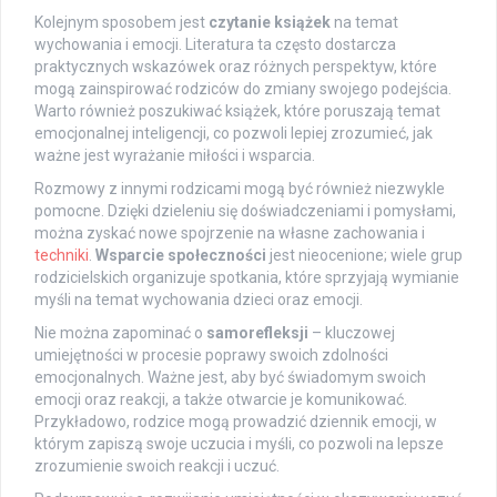
Kolejnym sposobem jest
czytanie książek
na temat
wychowania i emocji. Literatura ta często dostarcza
praktycznych wskazówek oraz różnych perspektyw, które
mogą zainspirować rodziców do zmiany swojego podejścia.
Warto również poszukiwać książek, które poruszają temat
emocjonalnej inteligencji, co pozwoli lepiej zrozumieć, jak
ważne jest wyrażanie miłości i wsparcia.
Rozmowy z innymi rodzicami mogą być również niezwykle
pomocne. Dzięki dzieleniu się doświadczeniami i pomysłami,
można zyskać nowe spojrzenie na własne zachowania i
techniki
.
Wsparcie społeczności
jest nieocenione; wiele grup
rodzicielskich organizuje spotkania, które sprzyjają wymianie
myśli na temat wychowania dzieci oraz emocji.
Nie można zapominać o
samorefleksji
– kluczowej
umiejętności w procesie poprawy swoich zdolności
emocjonalnych. Ważne jest, aby być świadomym swoich
emocji oraz reakcji, a także otwarcie je komunikować.
Przykładowo, rodzice mogą prowadzić dziennik emocji, w
którym zapiszą swoje uczucia i myśli, co pozwoli na lepsze
zrozumienie swoich reakcji i uczuć.