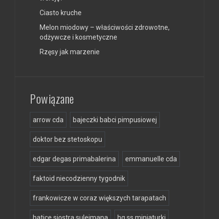
Ciasto kruche
Melon miodowy – właściwości zdrowotne,
odżywcze i kosmetyczne
Rzęsy jak marzenie
Powiązane
arrow cda
bajeczki babci pimpusiowej
doktor bez stetoskopu
edgar degas primabalerina
emmanuelle cda
faktoid niecodzienny tygodnik
frankowicze w coraz większych tarapatach
hatice siostra sulejmana
hg ss miniaturki