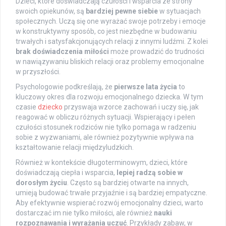
Dzieci, które doświadczają czułości i wsparcia ze strony
swoich opiekunów, są
bardziej pewne siebie
w sytuacjach
społecznych. Uczą się one wyrażać swoje potrzeby i emocje
w konstruktywny sposób, co jest niezbędne w budowaniu
trwałych i satysfakcjonujących relacji z innymi ludźmi. Z kolei
brak doświadczenia miłości
może prowadzić do trudności
w nawiązywaniu bliskich relacji oraz problemy emocjonalne
w przyszłości.
Psychologowie podkreślają, że
pierwsze lata życia
to
kluczowy okres dla rozwoju emocjonalnego dziecka. W tym
czasie
dziecko
przyswaja wzorce zachowań i uczy się, jak
reagować w obliczu różnych sytuacji. Wspierający i pełen
czułości stosunek rodziców nie tylko pomaga w radzeniu
sobie z wyzwaniami, ale również pozytywnie wpływa na
kształtowanie relacji międzyludzkich.
Również w kontekście długoterminowym, dzieci, które
doświadczają ciepła i wsparcia,
lepiej radzą sobie w
dorosłym życiu
. Często są bardziej otwarte na innych,
umieją budować trwałe przyjaźnie i są bardziej empatyczne.
Aby efektywnie wspierać rozwój emocjonalny dzieci, warto
dostarczać im nie tylko miłości, ale również
nauki
rozpoznawania i wyrażania uczuć
. Przykłady zabaw, w