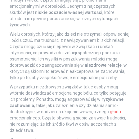
emocjonalnymi w dorosłości. Jednym z najczęstszych
skutków jest
niskie poczucie własnej wartości
, które
utrudnia im pewne poruszanie się w różnych sytuacjach
życiowych.
Wielu dorosłych, którzy jako dzieci nie otrzymali odpowiedniej
ilości uczuć, ma trudności z nawiązywaniem bliskich relacji.
Często mogą czuć się niepewni w związkach i unikać
intymności, co prowadzi do izolacji społecznej i poczucia
osamotnienia. Ich wysiłki w poszukiwaniu miłości mogą
doprowadzić do zaangażowania się w
niezdrowe relacje
, w
których są skłonni tolerować nieakceptowalne zachowania,
tylko po to, aby zaspokoić swoje emocjonalne potrzeby.
W przypadku niezdrowych związków, takie osoby mogą
wtórnie doświadczać emocjonalnego bólu, co tylko potęguje
ich problemy. Ponadto, mogą angażować się w
ryzykowne
zachowania
, takie jak uzależnienia czy działania samo-
destrukcyjne, w nadziei na ukojenie wewnętrznego
głodu
emocjonalnego. Często obwiniają siebie za swoje trudności,
nie rozumiejąc, że ich źródło tkwi w doświadczeniach z
dzieciństwa.