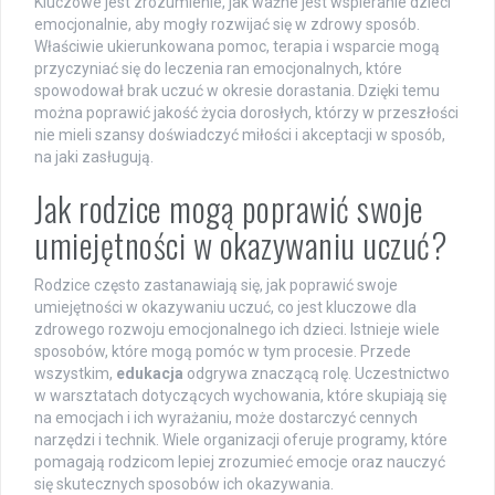
Kluczowe jest zrozumienie, jak ważne jest wspieranie dzieci
emocjonalnie, aby mogły rozwijać się w zdrowy sposób.
Właściwie ukierunkowana pomoc, terapia i wsparcie mogą
przyczyniać się do leczenia ran emocjonalnych, które
spowodował brak uczuć w okresie dorastania. Dzięki temu
można poprawić jakość życia dorosłych, którzy w przeszłości
nie mieli szansy doświadczyć miłości i akceptacji w sposób,
na jaki zasługują.
Jak rodzice mogą poprawić swoje
umiejętności w okazywaniu uczuć?
Rodzice często zastanawiają się, jak poprawić swoje
umiejętności w okazywaniu uczuć, co jest kluczowe dla
zdrowego rozwoju emocjonalnego ich dzieci. Istnieje wiele
sposobów, które mogą pomóc w tym procesie. Przede
wszystkim,
edukacja
odgrywa znaczącą rolę. Uczestnictwo
w warsztatach dotyczących wychowania, które skupiają się
na emocjach i ich wyrażaniu, może dostarczyć cennych
narzędzi i technik. Wiele organizacji oferuje programy, które
pomagają rodzicom lepiej zrozumieć emocje oraz nauczyć
się skutecznych sposobów ich okazywania.