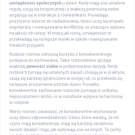
umiejętności społecznych
u dzieci. Kiedy mają one ustalone
reguły, czują się bezpieczniej i z większą pewnością siebie
angażują się w interakcje z rówieśnikami. Posiadając
pozytywne wzorce do naśladowania, dzieci uczą się empatii,
współpracy i rozwiązywania konfliktów, co znacząco wpływa
na jakość ich relacji. W miarę jak rosną, umiejętności te
przekładają się na lepsze wyniki w szkole i nawiązywanie
trwałych przyjaźni.
Rodzice również odnoszą korzyści z konsekwentnego
podejścia do wychowania. Takie rodzicielstwo sprzyja
większej
pewności siebie
w podejmowaniu decyzji. Kiedy
rodzice trzymają się ustalonych zasad i stosują je w praktyce,
czują się bardziej zjednoczeni w swojej roli, co przekłada się
na lepsze zrozumienie potrzeb dzieci. Ponadto,
konsekwentne zachowanie rodziców pomaga w unikaniu
nieporozumień i kłótni, co w rezultacie wpływa na harmonię
w rodzinie.
Warto również zauważyć, że konsekwentne wychowanie
uczy dzieci odpowiedzialności. Dzieci, które wiedzą, że ich
czyny mają konsekwencje, stają się bardziej świadome
swoich działań i tego, jak wpływają one na innych. Te cechy