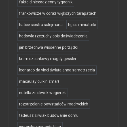
faktoid niecodzienny tygodnik
frankowicze w coraz większych tarapatach
hatice siostra sulejmana
hg ss miniaturki
hodowla rzeżuchy opis doświadczenia
jan brzechwa wiosenne porządki
krem czosnkowy magdy gessler
leonardo da vinci święta anna samotrzecia
macaulay culkin zmarł
nutella ze sliwek wegierek
rozstrzelanie powstańców madryckich
tadeusz śliwiak budowanie domu
weronika marzęda blog