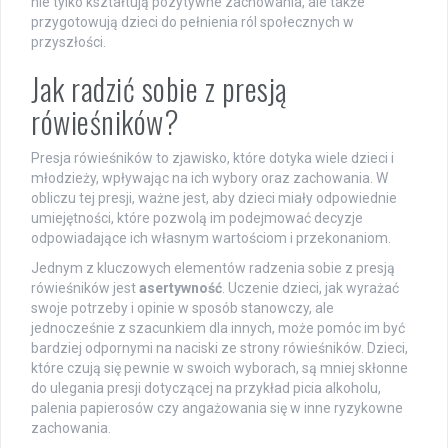
nie tylko kształtują pozytywne zachowania, ale także
przygotowują dzieci do pełnienia ról społecznych w
przyszłości.
Jak radzić sobie z presją
rówieśników?
Presja rówieśników to zjawisko, które dotyka wiele dzieci i
młodzieży, wpływając na ich wybory oraz zachowania. W
obliczu tej presji, ważne jest, aby dzieci miały odpowiednie
umiejętności, które pozwolą im podejmować decyzje
odpowiadające ich własnym wartościom i przekonaniom.
Jednym z kluczowych elementów radzenia sobie z presją
rówieśników jest
asertywność
. Uczenie dzieci, jak wyrażać
swoje potrzeby i opinie w sposób stanowczy, ale
jednocześnie z szacunkiem dla innych, może pomóc im być
bardziej odpornymi na naciski ze strony rówieśników. Dzieci,
które czują się pewnie w swoich wyborach, są mniej skłonne
do ulegania presji dotyczącej na przykład picia alkoholu,
palenia papierosów czy angażowania się w inne ryzykowne
zachowania.