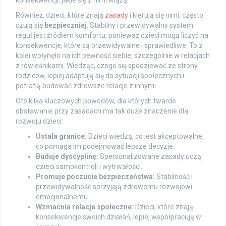
konsekwencji, jakie się z nimi wiążą.
Również, dzieci, które znają
zasady
i kierują się nimi, często
czują się
bezpieczniej
. Stabilny i przewidywalny system
reguł jest źródłem komfortu, ponieważ dzieci mogą liczyć na
konsekwencje, które są przewidywalne i sprawiedliwe. To z
kolei wpłynęło na ich pewność siebie, szczególnie w relacjach
z rówieśnikami. Wiedząc, czego się spodziewać ze strony
rodziców, lepiej adaptują się do sytuacji społecznych i
potrafią budować zdrowsze relacje z innymi.
Oto kilka kluczowych powodów, dla których twarde
obstawanie przy zasadach ma tak duże znaczenie dla
rozwoju dzieci:
Ustala granice:
Dzieci wiedzą, co jest akceptowalne,
co pomaga im podejmować lepsze decyzje.
Buduje dyscyplinę:
Spersonalizowane zasady uczą
dzieci samokontroli i wytrwałości.
Promuje poczucie bezpieczeństwa:
Stabilność i
przewidywalność sprzyjają zdrowemu rozwojowi
emocjonalnemu.
Wzmacnia relacje społeczne:
Dzieci, które znają
konsekwencje swoich działań, lepiej współpracują w