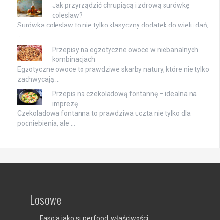
Jak przyrządzić chrupiącą i zdrową surówkę
coleslaw?
Surówka coleslaw to nie tylko klasyczny dodatek do wielu dań,
…
Przepisy na egzotyczne owoce w niebanalnych
kombinacjach
Egzotyczne owoce to prawdziwe skarby natury, które nie tylko
zachwycają …
Przepis na czekoladową fontannę – idealna na
imprezę
Czekoladowa fontanna to prawdziwa uczta nie tylko dla
podniebienia, ale …
Losowe
Fasola jako superfood: właściwości