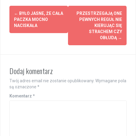
Post
←
BYŁO JASNE, ŻE CAŁA
PRZESTRZEGAJĄ ONE
navigation
PACZKA MOCNO
PEWNYCH REGUŁ NIE
NACISKAŁA
KIERUJĄC SIĘ
STRACHEM CZY
OBŁUDĄ
→
Dodaj komentarz
Twój adres email nie zostanie opublikowany.
Wymagane pola
są oznaczone
*
Komentarz
*