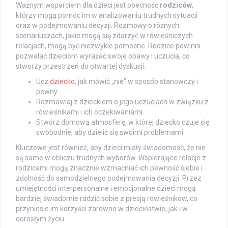
Ważnym wsparciem dla dzieci jest obecność
rodziców
,
którzy mogą pomóc im w analizowaniu trudnych sytuacji
oraz w podejmowaniu decyzji. Rozmowy o różnych
scenariuszach, jakie mogą się zdarzyć w rówieśniczych
relacjach, mogą być niezwykle pomocne. Rodzice powinni
pozwalać dzieciom wyrażać swoje obawy i uczucia, co
stworzy przestrzeń do otwartej dyskusji.
Ucz
dziecko
, jak mówić „nie” w sposób stanowczy i
pewny.
Rozmawiaj z dzieckiem o jego uczuciach w związku z
rówieśnikami i ich oczekiwaniami.
Stwórz domową atmosferę, w której dziecko czuje się
swobodnie, aby dzielić się swoimi problemami.
Kluczowe jest również, aby dzieci miały świadomość, że nie
są same w obliczu trudnych wyborów. Wspierające relacje z
rodzicami mogą znacznie wzmacniać ich pewność siebie i
zdolność do samodzielnego podejmowania decyzji. Przez
umiejętności interpersonalne i emocjonalne dzieci mogą
bardziej świadomie radzić sobie z presją rówieśników, co
przyniesie im korzyści zarówno w dzieciństwie, jak i w
dorosłym życiu.