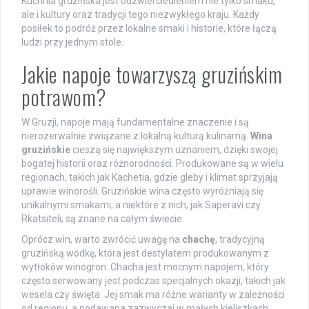
Kuchnia gruzińska jest odzwierciedleniem nie tylko smaku,
ale i kultury oraz tradycji tego niezwykłego kraju. Każdy
posiłek to podróż przez lokalne smaki i historie, które łączą
ludzi przy jednym stole.
Jakie napoje towarzyszą gruzińskim
potrawom?
W Gruzji, napoje mają fundamentalne znaczenie i są
nierozerwalnie związane z lokalną kulturą kulinarną.
Wina
gruzińskie
cieszą się największym uznaniem, dzięki swojej
bogatej historii oraz różnorodności. Produkowane są w wielu
regionach, takich jak Kachetia, gdzie gleby i klimat sprzyjają
uprawie winorośli. Gruzińskie wina często wyróżniają się
unikalnymi smakami, a niektóre z nich, jak Saperavi czy
Rkatsiteli, są znane na całym świecie.
Oprócz win, warto zwrócić uwagę na
chachę
, tradycyjną
gruzińską wódkę, która jest destylatem produkowanym z
wytłoków winogron. Chacha jest mocnym napojem, który
często serwowany jest podczas specjalnych okazji, takich jak
wesela czy święta. Jej smak ma różne warianty w zależności
od regionu, a podawana zazwyczaj w małych kieliszkach,