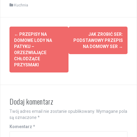
Kuchnia
Post
←
PRZEPISY NA
JAK ZROBIĆ SER:
navigation
DOMOWE LODY NA
PODSTAWOWY PRZEPIS
PATYKU –
NA DOMOWY SER
→
ORZEŹWIAJĄCE
CHŁODZĄCE
PRZYSMAKI
Dodaj komentarz
Twój adres email nie zostanie opublikowany.
Wymagane pola
są oznaczone
*
Komentarz
*