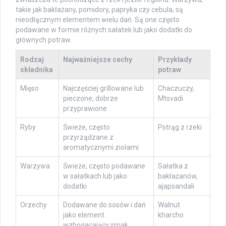
takie jak bakłażany, pomidory, papryka czy cebula, są
nieodłącznym elementem wielu dań. Są one często
podawane w formie różnych sałatek lub jako dodatki do
głównych potraw.
Rodzaj
Najważniejsze cechy
Przykłady
składnika
potraw
Mięso
Najczęściej grillowane lub
Chaczuczy,
pieczone, dobrze
Mtsvadi
przyprawione
Ryby
Świeże, często
Pstrąg z rzeki
przyrządzane z
aromatycznymi ziołami
Warzywa
Świeże, często podawane
Sałatka z
w sałatkach lub jako
bakłażanów,
dodatki
ajapsandali
Orzechy
Dodawane do sosów i dań
Walnut
jako element
kharcho
wzbogacający smak