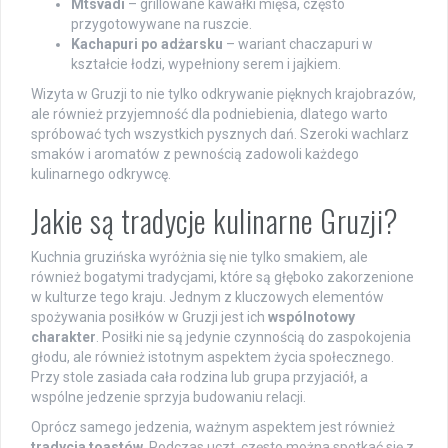
Mtsvadi
– grillowane kawałki mięsa, często
przygotowywane na ruszcie.
Kachapuri po adżarsku
– wariant chaczapuri w
kształcie łodzi, wypełniony serem i jajkiem.
Wizyta w Gruzji to nie tylko odkrywanie pięknych krajobrazów,
ale również przyjemność dla podniebienia, dlatego warto
spróbować tych wszystkich pysznych dań. Szeroki wachlarz
smaków i aromatów z pewnością zadowoli każdego
kulinarnego odkrywcę.
Jakie są tradycje kulinarne Gruzji?
Kuchnia gruzińska wyróżnia się nie tylko smakiem, ale
również bogatymi tradycjami, które są głęboko zakorzenione
w kulturze tego kraju. Jednym z kluczowych elementów
spożywania posiłków w Gruzji jest ich
wspólnotowy
charakter
. Posiłki nie są jedynie czynnością do zaspokojenia
głodu, ale również istotnym aspektem życia społecznego.
Przy stole zasiada cała rodzina lub grupa przyjaciół, a
wspólne jedzenie sprzyja budowaniu relacji.
Oprócz samego jedzenia, ważnym aspektem jest również
tradycja toastów
. Podczas uczt, często można spotkać się z