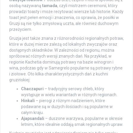
osobą nazywaną
tamada
, czyli mistrzem ceremonii, który
prowadzi toasty i może recytować wiersze lub historie. Każdy
toast jest pełen emocji i znaczenia, co sprawia, że posiłki w
Gruzji są nie tylko zmysłową uczta, ale również duchowym
przeżyciem.
Gruzja jest także znana z różnorodności regionalnych potraw,
które w dużej mierze zależą od lokalnych zwyczajów oraz
dostępnych składników. W zależności od regionu, można
spróbować różnych wersji znanych dań. Na przykład, w
regionie Kachetia dominują potrawy na bazie winogron i
wina, podczas gdy w Samegrelo popularne są potrawy rybne
i ziołowe. Oto kilka charakterystycznych dań z kuchni
gruzińskiej:
Chaczapuri
– tradycyjny serowy chleb, który
występuje w wielu wariantach w różnych regionach.
Hinkali
– pierogi z różnym nadzieniem, które
podawane są w dużych ilościach i są popularne w
całym kraju.
Ajapsandali
– duszone warzywa, popularne w okresie
letnim, które idealnie oddają smak regionalnych upraw.