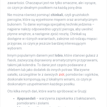
zawartości. Chaczapuri jest nie tylko smaczne, ale i sycące,
co czyni je idealnym posiłkiem na każdą porę dnia.
Nie można również pominąć
chinkali
, czyli gruzińskich
pierogów, które są wypełnione mięsem oraz aromatycznym
bulionem. To danie wymaga specjalnej techniki jedzenia –
najpierw należy odpowiednio ugryźć pieroga, aby uwolnić
płynne wnętrze, a następnie zjeść resztę. Chinkali są
dostępne w różnych wariantach, zależnie od rodzaju mięsa i
przypraw, co czyni je jeszcze bardziej interesującym
wyborem.
Innym popularnym daniem jest
lobio
, które stanowi gulasz z
fasoli, zazwyczaj doprawiony aromatycznymi przyprawami,
takimi jak kolendra. To danie jest często podawane z
chlebem lub jako dodatek do innych potraw. Warzywne
sałatki, szczególnie te z świeżych
ziół
, pomidorów i ogórków,
doskonale komponują się z lokalnymi winami, co czyni je
doskonałym uzupełnieniem każdego posiłku.
Oto kilka innych dań, które warto spróbować w Gruzji:
Ajapsandali
– warzywna zapiekanka z bakłażanem,
pomidorami i ziołami.