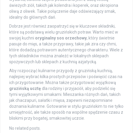
świeżych ziół, takich jak kolendra i koperek, oraz skropiona
oliwą z oliwek. Takie połączenie daje odświeżający smak,
idealny do głównych dań.
Dobrze jest również zaopatrzyć się w kluczowe składniki,
które są podstawą wielu gruzińskich potraw. Warto mieć w
swojej kuchni
oryginalny sos orzechowy
, który świetnie
pasuje do mięs, a także przyprawy, takie jak zira czy chmi,
które dodadzą potrawom autentycznego charakteru. Wiele z
tych składników można znaleźć w lokalnych sklepach
spożywczych lub sklepach z kuchnią azjatycką.
Aby rozpocząć kulinarne przygody z gruzińską kuchnią,
najlepiej wybrać kilka prostych przepisów i poświęcić czas na
ich przygotowanie. Można także przygotować wyjątkową
gruzińską ucztę
dla rodziny i przyjaciół, aby podzielić się
tymi wyjątkowymi smakami. Mieszanka różnych dań, takich
jak chaczapuri, sałatki i mięsa, zapewni niezapomniane
doznania kulinarne. Gotowanie w stylu gruzińskim to nie tylko
umiejętność, ale także sposób na wspólne spędzenie czasu z
bliskimi przy bogatej, smakowitej uczcie.
No related posts.