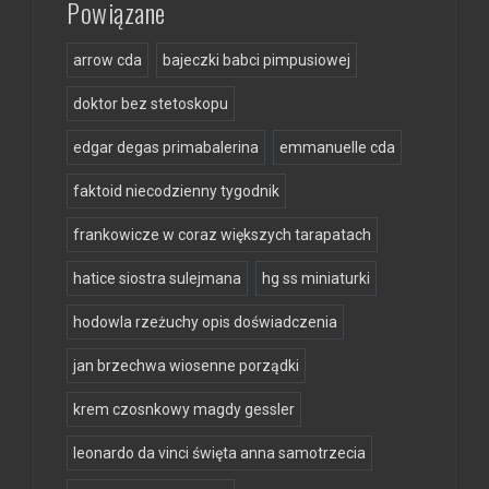
Powiązane
arrow cda
bajeczki babci pimpusiowej
doktor bez stetoskopu
edgar degas primabalerina
emmanuelle cda
faktoid niecodzienny tygodnik
frankowicze w coraz większych tarapatach
hatice siostra sulejmana
hg ss miniaturki
hodowla rzeżuchy opis doświadczenia
jan brzechwa wiosenne porządki
krem czosnkowy magdy gessler
leonardo da vinci święta anna samotrzecia