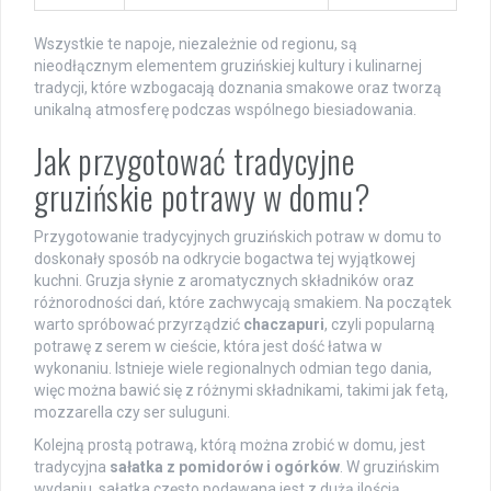
Wszystkie te napoje, niezależnie od regionu, są
nieodłącznym elementem gruzińskiej kultury i kulinarnej
tradycji, które wzbogacają doznania smakowe oraz tworzą
unikalną atmosferę podczas wspólnego biesiadowania.
Jak przygotować tradycyjne
gruzińskie potrawy w domu?
Przygotowanie tradycyjnych gruzińskich potraw w domu to
doskonały sposób na odkrycie bogactwa tej wyjątkowej
kuchni. Gruzja słynie z aromatycznych składników oraz
różnorodności dań, które zachwycają smakiem. Na początek
warto spróbować przyrządzić
chaczapuri
, czyli popularną
potrawę z serem w cieście, która jest dość łatwa w
wykonaniu. Istnieje wiele regionalnych odmian tego dania,
więc można bawić się z różnymi składnikami, takimi jak fetą,
mozzarella czy ser suluguni.
Kolejną prostą potrawą, którą można zrobić w domu, jest
tradycyjna
sałatka z pomidorów i ogórków
. W gruzińskim
wydaniu, sałatka często podawana jest z dużą ilością