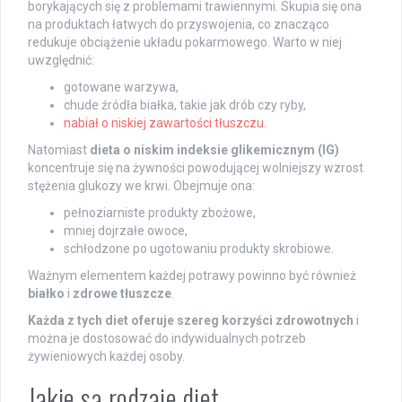
borykających się z problemami trawiennymi. Skupia się ona
na produktach łatwych do przyswojenia, co znacząco
redukuje obciążenie układu pokarmowego. Warto w niej
uwzględnić:
gotowane warzywa,
chude źródła białka, takie jak drób czy ryby,
nabiał o niskiej zawartości tłuszczu
.
Natomiast
dieta o niskim indeksie glikemicznym (IG)
koncentruje się na żywności powodującej wolniejszy wzrost
stężenia glukozy we krwi. Obejmuje ona:
pełnoziarniste produkty zbożowe,
mniej dojrzałe owoce,
schłodzone po ugotowaniu produkty skrobiowe.
Ważnym elementem każdej potrawy powinno być również
białko
i
zdrowe tłuszcze
.
Każda z tych diet oferuje szereg korzyści zdrowotnych
i
można je dostosować do indywidualnych potrzeb
żywieniowych każdej osoby.
Jakie są rodzaje diet