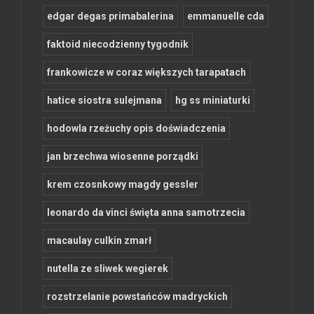
edgar degas primabalerina
emmanuelle cda
faktoid niecodzienny tygodnik
frankowicze w coraz większych tarapatach
hatice siostra sulejmana
hg ss miniaturki
hodowla rzeżuchy opis doświadczenia
jan brzechwa wiosenne porządki
krem czosnkowy magdy gessler
leonardo da vinci święta anna samotrzecia
macaulay culkin zmarł
nutella ze sliwek wegierek
rozstrzelanie powstańców madryckich