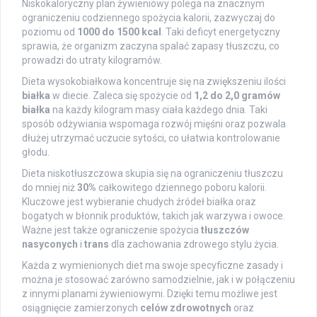
Niskokaloryczny plan żywieniowy polega na znacznym
ograniczeniu codziennego spożycia kalorii, zazwyczaj do
poziomu od
1000 do 1500 kcal
. Taki deficyt energetyczny
sprawia, że organizm zaczyna spalać zapasy tłuszczu, co
prowadzi do utraty kilogramów.
Dieta wysokobiałkowa koncentruje się na zwiększeniu ilości
białka
w diecie. Zaleca się spożycie od
1,2 do 2,0 gramów
białka
na każdy kilogram masy ciała każdego dnia. Taki
sposób odżywiania wspomaga rozwój mięśni oraz pozwala
dłużej utrzymać uczucie sytości, co ułatwia kontrolowanie
głodu.
Dieta niskotłuszczowa skupia się na ograniczeniu tłuszczu
do mniej niż
30%
całkowitego dziennego poboru kalorii.
Kluczowe jest wybieranie chudych źródeł białka oraz
bogatych w błonnik produktów, takich jak warzywa i owoce.
Ważne jest także ograniczenie spożycia
tłuszczów
nasyconych
i
trans
dla zachowania zdrowego stylu życia.
Każda z wymienionych diet ma swoje specyficzne zasady i
można je stosować zarówno samodzielnie, jak i w połączeniu
z innymi planami żywieniowymi. Dzięki temu możliwe jest
osiągnięcie zamierzonych
celów zdrowotnych
oraz