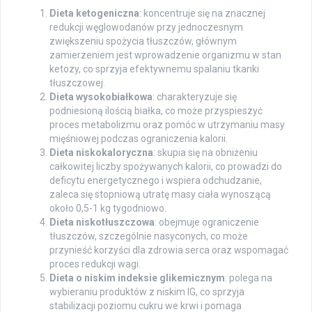
Dieta ketogeniczna
: koncentruje się na znacznej
redukcji węglowodanów przy jednoczesnym
zwiększeniu spożycia tłuszczów, głównym
zamierzeniem jest wprowadzenie organizmu w stan
ketozy, co sprzyja efektywnemu spalaniu tkanki
tłuszczowej.
Dieta wysokobiałkowa
: charakteryzuje się
podniesioną ilością białka, co może przyspieszyć
proces metabolizmu oraz pomóc w utrzymaniu masy
mięśniowej podczas ograniczenia kalorii.
Dieta niskokaloryczna
: skupia się na obniżeniu
całkowitej liczby spożywanych kalorii, co prowadzi do
deficytu energetycznego i wspiera odchudzanie,
zaleca się stopniową utratę masy ciała wynoszącą
około 0,5-1 kg tygodniowo.
Dieta niskotłuszczowa
: obejmuje ograniczenie
tłuszczów, szczególnie nasyconych, co może
przynieść korzyści dla zdrowia serca oraz wspomagać
proces redukcji wagi.
Dieta o niskim indeksie glikemicznym
: polega na
wybieraniu produktów z niskim IG, co sprzyja
stabilizacji poziomu cukru we krwi i pomaga