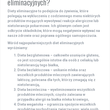
eliminacyjnych?
Diety eliminacyjne
to podejścia do żywienia, które
polegają na wykluczeniu z codziennego menu niektórych
produktów mogących wywoływać reakcje alergiczne lub
nietolerancje pokarmowe. Ich głównym celem jest
odkrycie składników, które mogą negatywnie wpływać na
nasze zdrowie oraz
poprawa ogólnego samopoczucia
.
Wśród najpopularniejszych diet eliminacyjnych
wyróżniamy:
Dieta bezglutenowa
– całkowite usunięcie glutenu,
co jest szczególnie istotne dla osób z celiakią lub
nietolerancją tego białka,
Dieta bezlaktozowa
– unikanie mleka oraz
wszelkich produktów mlecznych zawierających
laktozę; polecana dla tych, którzy zmagają się z
nietolerancją,
Dieta bezmleczna
– wyeliminowanie wszystkich
produktów mlecznych; często zalecana w
przypadku alergii na białka mleka krowiego,
Dieta wegańska
– ogranicza spożycie wszelkich
produktów pochodzenia zwierzęcego; wiele osób