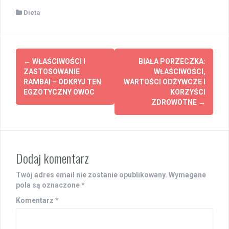
Dieta
Post
←
WŁAŚCIWOŚCI I
BIAŁA PORZECZKA:
navigation
ZASTOSOWANIE
WŁAŚCIWOŚCI,
RAMBAI – ODKRYJ TEN
WARTOŚCI ODŻYWCZE I
EGZOTYCZNY OWOC
KORZYŚCI
ZDROWOTNE
→
Dodaj komentarz
Twój adres email nie zostanie opublikowany.
Wymagane
pola są oznaczone
*
Komentarz
*