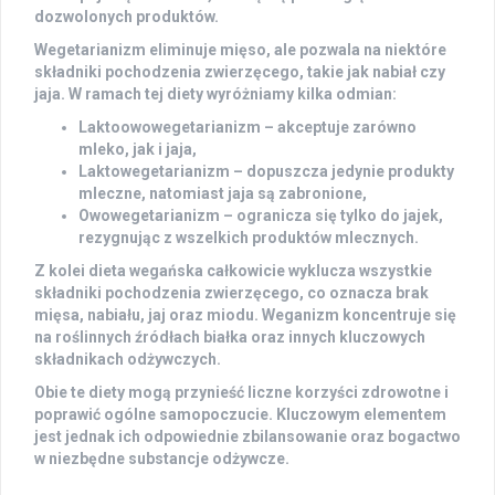
dozwolonych produktów.
Wegetarianizm
eliminuje mięso, ale pozwala na niektóre
składniki pochodzenia zwierzęcego, takie jak nabiał czy
jaja. W ramach tej diety wyróżniamy kilka odmian:
Laktoowowegetarianizm
– akceptuje zarówno
mleko, jak i jaja,
Laktowegetarianizm
– dopuszcza jedynie produkty
mleczne, natomiast jaja są zabronione,
Owowegetarianizm
– ogranicza się tylko do jajek,
rezygnując z wszelkich produktów mlecznych.
Z kolei dieta
wegańska
całkowicie wyklucza wszystkie
składniki pochodzenia zwierzęcego, co oznacza brak
mięsa, nabiału, jaj oraz miodu.
Weganizm
koncentruje się
na roślinnych źródłach białka oraz innych kluczowych
składnikach odżywczych.
Obie te diety mogą przynieść liczne korzyści zdrowotne i
poprawić ogólne samopoczucie.
Kluczowym elementem
jest jednak ich odpowiednie zbilansowanie oraz bogactwo
w niezbędne substancje odżywcze.