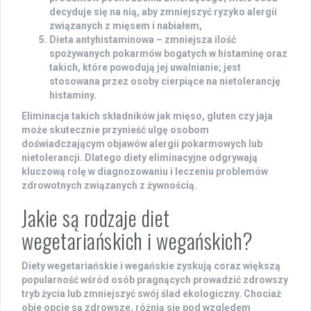
decyduje się na nią, aby zmniejszyć ryzyko alergii
związanych z mięsem i nabiałem,
Dieta antyhistaminowa
– zmniejsza ilość
spożywanych pokarmów bogatych w histaminę oraz
takich, które powodują jej uwalnianie; jest
stosowana przez osoby cierpiące na nietolerancję
histaminy.
Eliminacja takich składników jak mięso, gluten czy jaja
może skutecznie przynieść ulgę osobom
doświadczającym objawów alergii pokarmowych lub
nietolerancji.
Dlatego diety eliminacyjne odgrywają
kluczową rolę w diagnozowaniu i leczeniu problemów
zdrowotnych związanych z żywnością.
Jakie są rodzaje diet
wegetariańskich i wegańskich?
Diety wegetariańskie
i
wegańskie
zyskują coraz większą
popularność wśród osób pragnących prowadzić zdrowszy
tryb życia lub zmniejszyć swój ślad ekologiczny. Chociaż
obie opcje są zdrowsze, różnią się pod względem