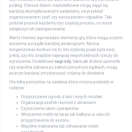
podłóg. Starsze dzieci i nastolatkowie mogą zająć się
bardziej skomplikowanymi zadaniami, na przykład
organizowaniem szaf czy wynoszeniem odpadów. Taki
podział pozwoli każdemu być częścią procesu, co może
zwiększyć ich zaangażowanie.
Warto również wprowadzić elementy gry, które mogą uczynić
wiosenne porządki bardziej atrakcyjnymi. Można
zorganizować konkurs na to, kto szybciej posprząta swój
pokój, czy kto znajdzie najwięcej niepotrzebnych rzeczy do
wyrzucenia. Dodatkowe
nagrody
, takie jak drobne upominki
czy wspólna zabawa po zakończonych porządkach, mogą
jeszcze bardziej zmotywować rodzinę do działania.
Oto kilka pomysłów na zadania, które można podzielić w
rodzinie:
Oczyszczanie ogrodu z liści i innych resztek.
Organizacja szafek i komód z ubraniami.
Czyszczenie okien i parapetów.
Wnoszenie mebli na taras lub balkonu w celu ich
przygotowania do sezonu.
Wspólne malowanie lub odnawianie mebli
ogrodowych.