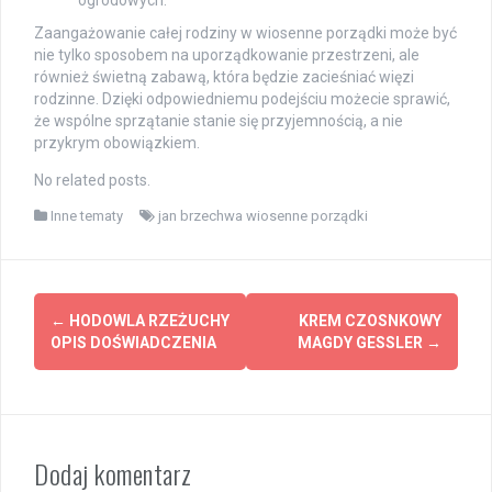
Zaangażowanie całej rodziny w wiosenne porządki może być
nie tylko sposobem na uporządkowanie przestrzeni, ale
również świetną zabawą, która będzie zacieśniać więzi
rodzinne. Dzięki odpowiedniemu podejściu możecie sprawić,
że wspólne sprzątanie stanie się przyjemnością, a nie
przykrym obowiązkiem.
No related posts.
Inne tematy
jan brzechwa wiosenne porządki
Post
←
HODOWLA RZEŻUCHY
KREM CZOSNKOWY
navigation
OPIS DOŚWIADCZENIA
MAGDY GESSLER
→
Dodaj komentarz