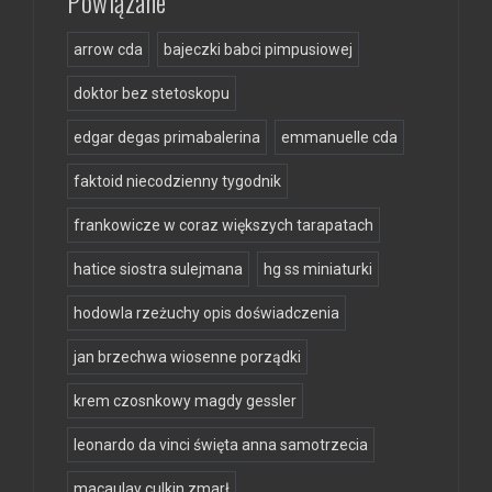
Powiązane
arrow cda
bajeczki babci pimpusiowej
doktor bez stetoskopu
edgar degas primabalerina
emmanuelle cda
faktoid niecodzienny tygodnik
frankowicze w coraz większych tarapatach
hatice siostra sulejmana
hg ss miniaturki
hodowla rzeżuchy opis doświadczenia
jan brzechwa wiosenne porządki
krem czosnkowy magdy gessler
leonardo da vinci święta anna samotrzecia
macaulay culkin zmarł