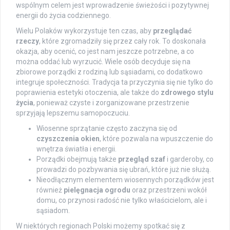
wspólnym celem jest wprowadzenie świeżości i pozytywnej
energii do życia codziennego.
Wielu Polaków wykorzystuje ten czas, aby
przeglądać
rzeczy
, które zgromadziły się przez cały rok. To doskonała
okazja, aby ocenić, co jest nam jeszcze potrzebne, a co
można oddać lub wyrzucić. Wiele osób decyduje się na
zbiorowe porządki z rodziną lub sąsiadami, co dodatkowo
integruje społeczności. Tradycja ta przyczynia się nie tylko do
poprawienia estetyki otoczenia, ale także do
zdrowego stylu
życia
, ponieważ czyste i zorganizowane przestrzenie
sprzyjają lepszemu samopoczuciu.
Wiosenne sprzątanie często zaczyna się od
czyszczenia okien
, które pozwala na wpuszczenie do
wnętrza światła i energii.
Porządki obejmują także
przegląd szaf
i garderoby, co
prowadzi do pozbywania się ubrań, które już nie służą.
Nieodłącznym elementem wiosennych porządków jest
również
pielęgnacja ogrodu
oraz przestrzeni wokół
domu, co przynosi radość nie tylko właścicielom, ale i
sąsiadom.
W niektórych regionach Polski możemy spotkać się z