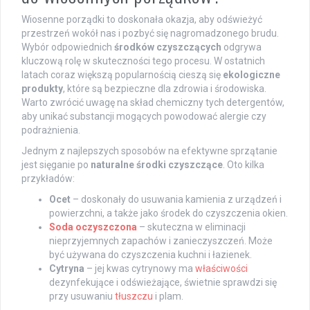
Wiosenne porządki to doskonała okazja, aby odświeżyć
przestrzeń wokół nas i pozbyć się nagromadzonego brudu.
Wybór odpowiednich
środków czyszczących
odgrywa
kluczową rolę w skuteczności tego procesu. W ostatnich
latach coraz większą popularnością cieszą się
ekologiczne
produkty
, które są bezpieczne dla zdrowia i środowiska.
Warto zwrócić uwagę na skład chemiczny tych detergentów,
aby unikać substancji mogących powodować alergie czy
podrażnienia.
Jednym z najlepszych sposobów na efektywne sprzątanie
jest sięganie po
naturalne środki czyszczące
. Oto kilka
przykładów:
Ocet
– doskonały do usuwania kamienia z urządzeń i
powierzchni, a także jako środek do czyszczenia okien.
Soda oczyszczona
– skuteczna w eliminacji
nieprzyjemnych zapachów i zanieczyszczeń. Może
być używana do czyszczenia kuchni i łazienek.
Cytryna
– jej kwas cytrynowy ma
właściwości
dezynfekujące i odświeżające, świetnie sprawdzi się
przy usuwaniu
tłuszczu
i plam.