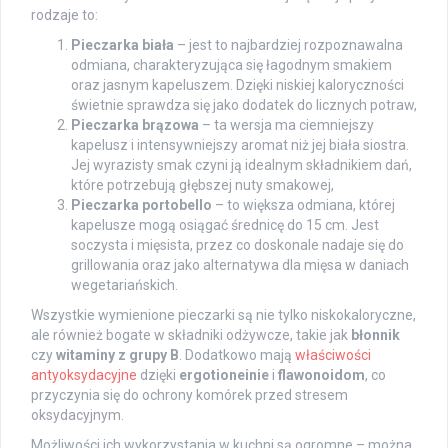
rodzaje to:
Pieczarka biała
– jest to najbardziej rozpoznawalna
odmiana, charakteryzująca się łagodnym smakiem
oraz jasnym kapeluszem. Dzięki niskiej kaloryczności
świetnie sprawdza się jako dodatek do licznych potraw,
Pieczarka brązowa
– ta wersja ma ciemniejszy
kapelusz i intensywniejszy aromat niż jej biała siostra.
Jej wyrazisty smak czyni ją idealnym składnikiem dań,
które potrzebują głębszej nuty smakowej,
Pieczarka portobello
– to większa odmiana, której
kapelusze mogą osiągać średnicę do 15 cm. Jest
soczysta i mięsista, przez co doskonale nadaje się do
grillowania oraz jako alternatywa dla mięsa w daniach
wegetariańskich.
Wszystkie wymienione pieczarki są nie tylko niskokaloryczne,
ale również bogate w składniki odżywcze, takie jak
błonnik
czy
witaminy z grupy B
. Dodatkowo mają
właściwości
antyoksydacyjne
dzięki
ergotioneinie
i
flawonoidom
, co
przyczynia się do ochrony komórek przed stresem
oksydacyjnym.
Możliwości ich wykorzystania w kuchni są ogromne – można