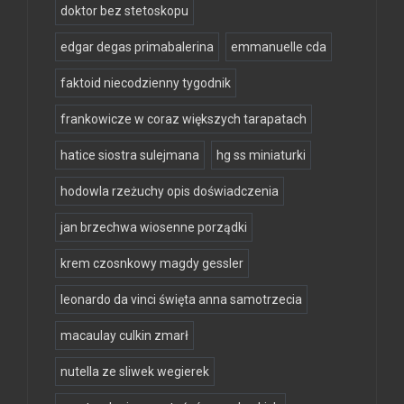
doktor bez stetoskopu
edgar degas primabalerina
emmanuelle cda
faktoid niecodzienny tygodnik
frankowicze w coraz większych tarapatach
hatice siostra sulejmana
hg ss miniaturki
hodowla rzeżuchy opis doświadczenia
jan brzechwa wiosenne porządki
krem czosnkowy magdy gessler
leonardo da vinci święta anna samotrzecia
macaulay culkin zmarł
nutella ze sliwek wegierek