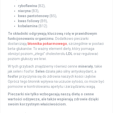
ryboflawina
(B2),
niacyna
(B3),
kwas pantotenowy
(B5),
kwas foliowy
(B9),
kobalamina
(B12).
Te składniki odgrywają kluczową rolę w prawidłowym
funkcjonowaniu organizmu.
Dodatkowo pieczarki
dostarczają
błonnika pokarmowego
, szczególnie w postaci
beta-glukanów. To ważny element diety, który pomaga
obniżyć poziom „złego” cholesterolu
LDL
oraz regulować
poziom glukozy we krwi.
W tych grzybach znajdziemy również cenne
minerały
, takie
jak selen i fosfor.
Selen
działa jako silny antyoksydant, a
fosfor
przyczynia się do zdrowia naszych kości i zębów.
Oprócz tego błonnik wpływa na uczucie sytości, co może być
pomocne w kontrolowaniu apetytu i zarządzaniu wagą.
Pieczarki nie tylko wzbogacają naszą dietę o cenne
wartości odżywcze, ale także wspierają zdrowie dzięki
swoim korzystnym właściwościom.