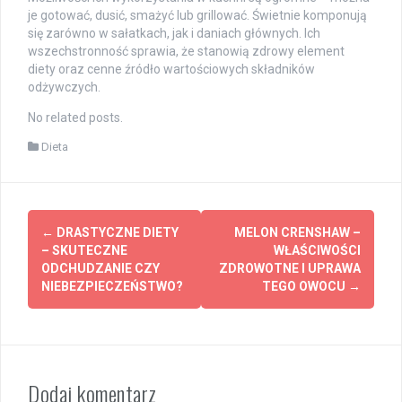
je gotować, dusić, smażyć lub grillować. Świetnie komponują
się zarówno w sałatkach, jak i daniach głównych. Ich
wszechstronność sprawia, że stanowią zdrowy element
diety oraz cenne źródło wartościowych składników
odżywczych.
No related posts.
Dieta
Post
←
DRASTYCZNE DIETY
MELON CRENSHAW –
navigation
– SKUTECZNE
WŁAŚCIWOŚCI
ODCHUDZANIE CZY
ZDROWOTNE I UPRAWA
NIEBEZPIECZEŃSTWO?
TEGO OWOCU
→
Dodaj komentarz