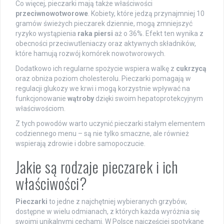
Co więcej, pieczarki mają także właściwości
przeciwnowotworowe
. Kobiety, które jedzą przynajmniej 10
gramów świeżych pieczarek dziennie, mogą zmniejszyć
ryzyko wystąpienia
raka piersi
aż o 36%. Efekt ten wynika z
obecności przeciwutleniaczy oraz aktywnych składników,
które hamują rozwój komórek nowotworowych.
Dodatkowo ich regularne spożycie wspiera walkę z
cukrzycą
oraz obniża poziom cholesterolu. Pieczarki pomagają w
regulacji glukozy we krwi i mogą korzystnie wpływać na
funkcjonowanie
wątroby
dzięki swoim hepatoprotekcyjnym
właściwościom.
Z tych powodów warto uczynić pieczarki stałym elementem
codziennego menu – są nie tylko smaczne, ale również
wspierają zdrowie i dobre samopoczucie.
Jakie są rodzaje pieczarek i ich
właściwości?
Pieczarki
to jedne z najchętniej wybieranych grzybów,
dostępne w wielu odmianach, z których każda wyróżnia się
swoimi unikalnymi cechami. W Polsce najczęściej spotykane