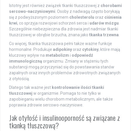
Istotny jest również związek tkanki tłuszczowej z
chorobami
sercowo-naczyniowymi
. Osoby z nadwagą często borykają
się z podwyższonym poziomem
cholesterolu
oraz
ciśnienia
krwi
, co sprzyja rozwojowi schorzeń serca i
udarów mózgu
.
Szczególnie niebezpieczna dla zdrowia jest nadmiar tkanki
tłuszczowej w obrębie brzucha, znana jako
tkanka trzewna
.
Co więcej, tkanka tłuszczowa pełni także ważne funkcje
hormonalne. Produkuje
adipokiny
oraz
cytokiny
, które mają
kluczowy wpływ na
metabolizm
i
odpowiedź
immunologiczną
organizmu. Zmiany w stężeniu tych
substancji mogą przyczyniać się do powstawania stanów
zapalnych oraz innych problemów zdrowotnych związanych
z otyłością.
Dlatego tak ważne jest
kontrolowanie ilości tkanki
tłuszczowej
w organizmie. Pomaga to nie tylko w
zapobieganiu wielu chorobom metabolicznym, ale także
poprawia zdrowie sercowo-naczyniowe.
Jak otyłość i insulinooporność są związane z
tkanką tłuszczową?