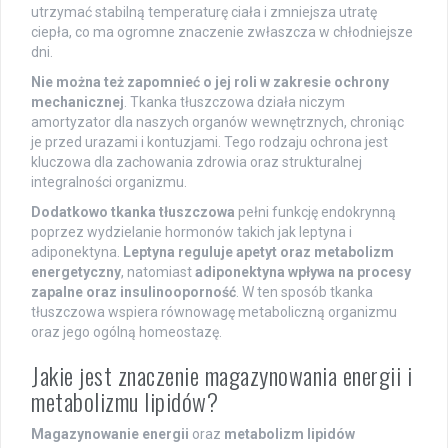
utrzymać stabilną temperaturę ciała i zmniejsza utratę
ciepła, co ma ogromne znaczenie zwłaszcza w chłodniejsze
dni.
Nie można też zapomnieć o jej roli w zakresie ochrony
mechanicznej
. Tkanka tłuszczowa działa niczym
amortyzator dla naszych organów wewnętrznych, chroniąc
je przed urazami i kontuzjami. Tego rodzaju ochrona jest
kluczowa dla zachowania zdrowia oraz strukturalnej
integralności organizmu.
Dodatkowo tkanka tłuszczowa
pełni funkcję endokrynną
poprzez wydzielanie hormonów takich jak leptyna i
adiponektyna.
Leptyna reguluje apetyt oraz metabolizm
energetyczny
, natomiast
adiponektyna wpływa na procesy
zapalne oraz insulinooporność
. W ten sposób tkanka
tłuszczowa wspiera równowagę metaboliczną organizmu
oraz jego ogólną homeostazę.
Jakie jest znaczenie magazynowania energii i
metabolizmu lipidów?
Magazynowanie energii
oraz
metabolizm lipidów