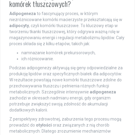
komórek tłuszczowych?
Adipogeneza
to fascynujący proces, w którym
niezróżnicowane komórki macierzyste przekształcają się w
adipocyty
, czyli komórki tłuszczowe. To kluczowy etap w
tworzeniu tkanki tłuszczowej, który odgrywa ważną rolę w
magazynowaniu energii i regulacji metabolizmu lipidów. Cały
proces składa się z kilku etapów, takich jak:
namnażanie komórek prekursorowych,
ich różnicowanie.
Podczas adipogenezy aktywują się geny odpowiedzialne za
produkcję lipidów oraz specyficznych białek dla adipocytów.
W rezultacie powstają nowe komórki tłuszczowe zdolne do
przechowywania tłuszczu i pełnienia różnych funkcji
metabolicznych. Szczególnie intensywnie
adipogeneza
zachodzi w okresach nadmiaru energii, gdy organizm
potrzebuje zwiększyć swoją zdolność do akumulacji
dodatkowych kalorii.
Z perspektywy zdrowotnej, zaburzenia tego procesu mogą
prowadzić do
otyłości
oraz związanych z nią chorób
metabolicznych. Dlatego zrozumienie mechanizmów