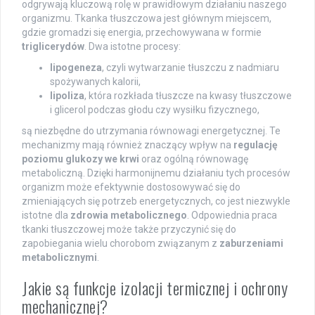
odgrywają kluczową rolę w prawidłowym działaniu naszego
organizmu. Tkanka tłuszczowa jest głównym miejscem,
gdzie gromadzi się energia, przechowywana w formie
triglicerydów
. Dwa istotne procesy:
lipogeneza
, czyli wytwarzanie tłuszczu z nadmiaru
spożywanych kalorii,
lipoliza
, która rozkłada tłuszcze na kwasy tłuszczowe
i glicerol podczas głodu czy wysiłku fizycznego,
są niezbędne do utrzymania równowagi energetycznej. Te
mechanizmy mają również znaczący wpływ na
regulację
poziomu glukozy we krwi
oraz ogólną równowagę
metaboliczną. Dzięki harmonijnemu działaniu tych procesów
organizm może efektywnie dostosowywać się do
zmieniających się potrzeb energetycznych, co jest niezwykle
istotne dla
zdrowia metabolicznego
. Odpowiednia praca
tkanki tłuszczowej może także przyczynić się do
zapobiegania wielu chorobom związanym z
zaburzeniami
metabolicznymi
.
Jakie są funkcje izolacji termicznej i ochrony
mechanicznej?