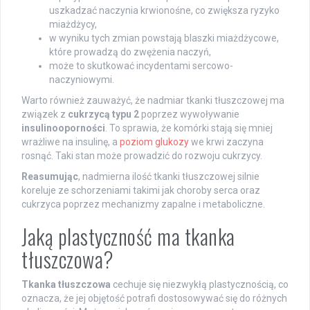
uszkadzać naczynia krwionośne, co zwiększa ryzyko
miażdżycy,
w wyniku tych zmian powstają blaszki miażdżycowe,
które prowadzą do zwężenia naczyń,
może to skutkować incydentami sercowo-
naczyniowymi.
Warto również zauważyć, że nadmiar tkanki tłuszczowej ma
związek z
cukrzycą typu 2
poprzez wywoływanie
insulinooporności
. To sprawia, że komórki stają się mniej
wrażliwe na insulinę, a
poziom glukozy
we krwi zaczyna
rosnąć. Taki stan może prowadzić do rozwoju cukrzycy.
Reasumując
, nadmierna ilość tkanki tłuszczowej silnie
koreluje ze schorzeniami takimi jak choroby serca oraz
cukrzyca poprzez mechanizmy zapalne i metaboliczne.
Jaką plastyczność ma tkanka
tłuszczowa?
Tkanka tłuszczowa
cechuje się niezwykłą plastycznością, co
oznacza, że jej objętość potrafi dostosowywać się do różnych