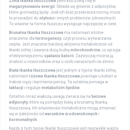
Żółta tkanka tłuszczowa
pełni kluczową rolę w
magazynowaniu energii
. Składa się głównie z adipocytów,
które gromadzą lipidy. Jeśli ich ilość przekracza normę, może
to prowadzić do
otyłości
i innych problemów zdrowotnych.
To właśnie ta forma tłuszczu występuje najczęściej w ciele.
Brunatna tkanka tłuszczowa
ma natomiast istotne
znaczenie dla
termogenezy
, czyli procesu wytwarzania
ciepła. Jest znacznie bardziej aktywna metabolicznie od
tkanki żółtej i zawiera dużą liczbę
mitochondriów
, co sprzyja
efektywniejszemu
spalaniu kalorii
. Zazwyczaj można ją
znaleźć u noworodków oraz u osób narażonych na zimno.
Biała tkanka tłuszczowa
jest jednym z typów tkanki żółtej,
natomiast
różowa tkanka tłuszczowa
powstaje u kobiet w
trakcie ciąży i karmienia piersią. Ta ostatnia pomaga w
laktacji
i reguluje
metabolizm lipidów
.
Ostatnio coraz większą uwagę zwraca się na
beżowe
adipocyty
, które są pomiędzy białą a brunatną tkanką
tłuszczową. Ich właściwości metaboliczne mogą zmieniać
się w zależności od
warunków środowiskowych
i
hormonalnych
.
Każdy z tych typów tkanki tłuszczowej jest niezwykle ważny