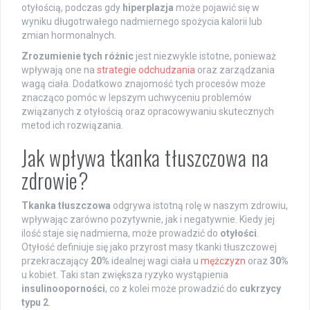
otyłością, podczas gdy
hiperplazja
może pojawić się w
wyniku długotrwałego nadmiernego spożycia kalorii lub
zmian hormonalnych.
Zrozumienie tych różnic
jest niezwykle istotne, ponieważ
wpływają one na
strategie odchudzania
oraz zarządzania
wagą ciała. Dodatkowo znajomość tych procesów może
znacząco pomóc w lepszym uchwyceniu problemów
związanych z otyłością oraz opracowywaniu skutecznych
metod ich rozwiązania.
Jak wpływa tkanka tłuszczowa na
zdrowie?
Tkanka tłuszczowa
odgrywa istotną rolę w naszym zdrowiu,
wpływając zarówno pozytywnie, jak i negatywnie. Kiedy jej
ilość staje się nadmierna, może prowadzić do
otyłości
.
Otyłość definiuje się jako przyrost masy tkanki tłuszczowej
przekraczający
20%
idealnej wagi ciała u
mężczyzn
oraz
30%
u kobiet. Taki stan zwiększa ryzyko wystąpienia
insulinooporności
, co z kolei może prowadzić do
cukrzycy
typu 2
.