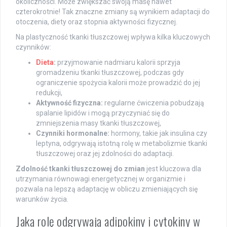
okoliczności. Może zwiększać swoją masę nawet
czterokrotnie! Tak znaczne zmiany są wynikiem adaptacji do
otoczenia, diety oraz stopnia aktywności fizycznej.
Na plastyczność tkanki tłuszczowej wpływa kilka kluczowych
czynników:
Dieta
:
przyjmowanie nadmiaru kalorii sprzyja
gromadzeniu tkanki tłuszczowej, podczas gdy
ograniczenie spożycia kalorii może prowadzić do jej
redukcji,
Aktywność fizyczna:
regularne ćwiczenia pobudzają
spalanie lipidów i mogą przyczyniać się do
zmniejszenia masy tkanki tłuszczowej,
Czynniki hormonalne:
hormony, takie jak insulina czy
leptyna, odgrywają istotną rolę w metabolizmie tkanki
tłuszczowej oraz jej zdolności do adaptacji.
Zdolność tkanki tłuszczowej do zmian
jest kluczowa dla
utrzymania równowagi energetycznej w organizmie i
pozwala na lepszą adaptację w obliczu zmieniających się
warunków życia.
Jaką rolę odgrywają adipokiny i cytokiny w