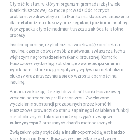
Otyłość to stan, w którym organizm gromadzi zbyt wiele
tkanki tłuszczowej, co może prowadzić do różnych
problemów zdrowotnych. Ta tkanka ma kluczowe znaczenie
dla
metabolizmu glukozy
oraz
regulacji poziomu insuliny
.
W przypadku otyłości nadmiar tłuszczu zakłóca te istotne
procesy.
Insulinooporność, czyli obniżona wrażliwość komórek na
insulinę, często dotyczy osób z nadwagą, zwłaszcza tych z
większym nagromadzeniem tkanki brzusznej. Komórki
tłuszczowe wydzielają substancje zwane
adipokinami
i
cytokinami
, które mają negatywny wpływ na metabolizm
glukozy oraz przyczyniają się do wzrostu oporności na
insulinę.
Badania wskazują, że zbyt duża ilość tkanki tłuszczowej
zmienia hormonalny profil organizmu. Zwiększone
wydzielanie substancji prozapalnych przez komórki
tłuszczowe prowadzi do stanu zapalnego i osłabienia funkcji
metabolicznych. Taki stan może sprzyjać rozwojowi
cukrzycy typu 2
oraz innych chorób metabolicznych.
Związek między otyłością a insulinoopornością jest bardzo
silny. Nadmiar tkanki tłuszczowej nie tylko negatywnie