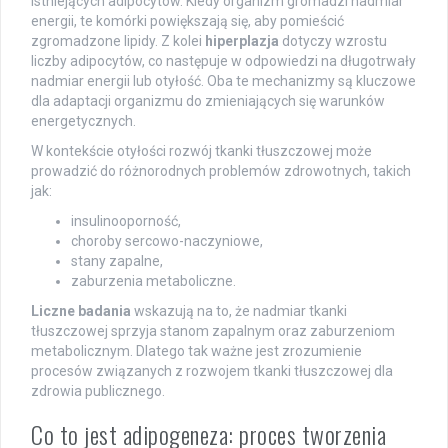
istniejących adipocytów. Kiedy organizm gromadzi nadmiar
energii, te komórki powiększają się, aby pomieścić
zgromadzone lipidy. Z kolei
hiperplazja
dotyczy wzrostu
liczby adipocytów, co następuje w odpowiedzi na długotrwały
nadmiar energii lub otyłość. Oba te mechanizmy są kluczowe
dla adaptacji organizmu do zmieniających się warunków
energetycznych.
W kontekście otyłości rozwój tkanki tłuszczowej może
prowadzić do różnorodnych problemów zdrowotnych, takich
jak:
insulinooporność,
choroby sercowo-naczyniowe,
stany zapalne,
zaburzenia metaboliczne.
Liczne badania
wskazują na to, że nadmiar tkanki
tłuszczowej sprzyja stanom zapalnym oraz zaburzeniom
metabolicznym. Dlatego tak ważne jest zrozumienie
procesów związanych z rozwojem tkanki tłuszczowej dla
zdrowia publicznego.
Co to jest adipogeneza: proces tworzenia