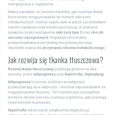
energetyczną w organizmie.
Należy pamiętać, że zarówno niedobór, jak i nadmiar tkanki
tłuszczowej mogą prowadzić do różnych zaburzeń
metabolicznych. Otyłość często idzie w parze z przewlekłym
stanem zapalnym oraz insulinoopornością, co znacznie
zwiększa ryzyko wystąpienia
cukrzycy typu 2
oraz
chorób
sercowo-naczyniowych
. Regulacja hormonalna
przeprowadzana przez tkankę tłuszczową jest więc
niezwykle ważna dla
utrzymania zdrowia metabolicznego
.
Jak rozwija się tkanka tłuszczowa?
Rozwój tkanki tłuszczowej
przebiega głównie na dwa
sposoby: przez
adipogenezę
oraz
hipertrofię
i
hiperplazję
.
Adipogeneza
to proces, w którym preadipocyty
przekształcają się w adipocyty – komórki odpowiedzialne za
magazynowanie tłuszczu. Ten moment jest szczególnie
istotny w okresie wzrostu i rozwoju organizmu, gdy powstają
nowe komórki tłuszczowe.
Hipertrofia
odnosi się do zwiększenia objętości już