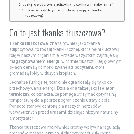
Jaką rolę odgrywają adipokiny i cytokiny w metabolizmie?
Jak aktywność fizyczna i dieta wpływają na tkankę
tłuszczową?
Co to jest tkanka tłuszczowa?
Tkanka tłuszczowa
, znana również jako tkanka
adipocytowa, to rodzaj tkanki łącznej, która pełni kluczową
rolę w naszym organizmie. Przede wszystkim zajmuje się
magazynowaniem energii
w formie tłuszczu. Jej głównym
składnikiem są komórki zwane
adipocytami
, które
gromadzą lipidy w dużych kroplach.
Jednakże funkcje tej tkanki nie ograniczają się tylko do
przechowywania energii. Działa ona także jako
izolator
termiczny
, co oznacza, że pomaga utrzymać optymalną
temperaturę ciała poprzez ograniczenie utraty ciepła.
Ponadto stanowi ochronę dla naszych narządów
wewnętrznych przed urazami, działając niczym naturalny
amortyzator.
Tkanka tłuszczowa ma również istotny wpływ na regulację
procesów metabolicznych. Adipocyty produkują różne