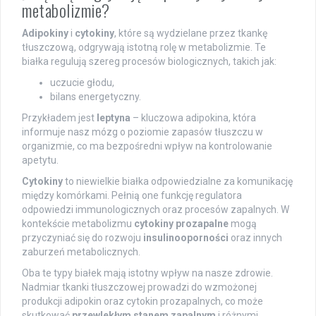
metabolizmie?
Adipokiny
i
cytokiny
, które są wydzielane przez tkankę
tłuszczową, odgrywają istotną rolę w metabolizmie. Te
białka regulują szereg procesów biologicznych, takich jak:
uczucie głodu,
bilans energetyczny.
Przykładem jest
leptyna
– kluczowa adipokina, która
informuje nasz mózg o poziomie zapasów tłuszczu w
organizmie, co ma bezpośredni wpływ na kontrolowanie
apetytu.
Cytokiny
to niewielkie białka odpowiedzialne za komunikację
między komórkami. Pełnią one funkcję regulatora
odpowiedzi immunologicznych oraz procesów zapalnych. W
kontekście metabolizmu
cytokiny prozapalne
mogą
przyczyniać się do rozwoju
insulinooporności
oraz innych
zaburzeń metabolicznych.
Oba te typy białek mają istotny wpływ na nasze zdrowie.
Nadmiar tkanki tłuszczowej prowadzi do wzmożonej
produkcji adipokin oraz cytokin prozapalnych, co może
skutkować
przewlekłym stanem zapalnym
i różnymi