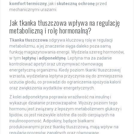
komfort termiczny
, jak i
skuteczną ochronę
przed
mechanicznymi urazami.
Jak tkanka tłuszczowa wpływa na regulację
metaboliczną i rolę hormonalną?
Tkanka tłuszczowa
odgrywa kluczową rolę w regulacji
metabolizmu, a jej znaczenie sięga daleko poza samą
funkcję magazynowania energii. Wydziela szereg hormonów,
w tym
leptynę
i
adiponektynę
. Leptyna ma za zadanie
kontrolować apetyt oraz utrzymywać równowagę
energetyczną organizmu. Kiedy poziom tkanki tłuszczowej
wzrasta, wydzielana leptyna przyczynia się do zmniejszenia
uczucia głodu, co prowadzi do ograniczenia spożycia kalorii
oraz zwiększenia wydatków energetycznych.
Z kolei adiponektyna poprawia wrażliwość na insulinę i
wykazuje działanie przeciwzapalne. Wyższy poziom tego
hormonu jest związany z lepszym metabolizmem glukozy i
lipidów, co jest niezwykle istotne dla osób cierpiących na
insulinooporność. Adipokiny, będące białkami
produkowanymi przez tkankę tłuszczową, mają wpływ na
regulację procesów zapalnych oraz równowagę