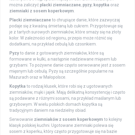
można zaliczyć
placki ziemniaczane
,
pyzy
,
kopytka
oraz
ziemniaki z sosem koperkowym
.
Placki ziemniaczane
to chrupiące danie, które zazwyczaj
podaje się z kwaśną śmietaną lub cukrem. Przygotowuje się
je z tartych surowych ziemniaków, które smaży się na złoty
kolor. W zależności od regionu, przepis może różnić się
dodatkami, na przykład cebulą lub czosnkiem.
Pyzy
to danie z gotowanych ziemniaków, które są
formowane w kulki, a następnie nadziewane mięsem lub
grzybami. To pożywne danie często serwowane jest z sosem
mięsnym lub cebulą. Pyzy są szczególnie popularne na
Mazurach oraz w Małopolsce.
Kopytka
to rodzaj klusek, które robi się z ugotowanych
ziemniaków, mąki i jajek. Mają delikatną konsystencję i często
są podawane z różnymi sosami, na przykład maślanym lub
grzybowym. W wielu polskich domach kopytka są
tradycyjnym daniem na niedzielny obiad.
Serwowanie
ziemniaków z sosem koperkowym
to kolejny
klasyk polskiej kuchni. Ugotowane ziemniaki polewa się
sosem z koperku, który często przygotowuje się na bazie