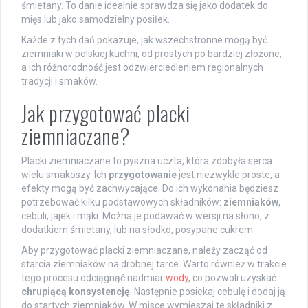
śmietany. To danie idealnie sprawdza się jako dodatek do
mięs lub jako samodzielny posiłek.
Każde z tych dań pokazuje, jak wszechstronne mogą być
ziemniaki w polskiej kuchni, od prostych po bardziej złożone,
a ich różnorodność jest odzwierciedleniem regionalnych
tradycji i smaków.
Jak przygotować placki
ziemniaczane?
Placki ziemniaczane to pyszna uczta, która zdobyła serca
wielu smakoszy. Ich
przygotowanie
jest niezwykle proste, a
efekty mogą być zachwycające. Do ich wykonania będziesz
potrzebować kilku podstawowych składników:
ziemniaków
,
cebuli, jajek i mąki. Można je podawać w wersji na słono, z
dodatkiem śmietany, lub na słodko, posypane cukrem.
Aby przygotować placki ziemniaczane, należy zacząć od
starcia ziemniaków na drobnej tarce. Warto również w trakcie
tego procesu odciągnąć nadmiar
wody
, co pozwoli uzyskać
chrupiącą konsystencję
. Następnie posiekaj cebulę i dodaj ją
do startych ziemniaków. W misce wymieszaj te składniki z