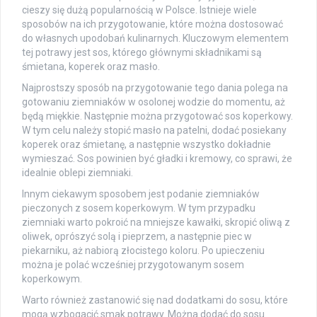
cieszy się dużą popularnością w Polsce. Istnieje wiele
sposobów na ich przygotowanie, które można dostosować
do własnych upodobań kulinarnych. Kluczowym elementem
tej potrawy jest sos, którego głównymi składnikami są
śmietana, koperek oraz masło.
Najprostszy sposób na przygotowanie tego dania polega na
gotowaniu ziemniaków w osolonej wodzie do momentu, aż
będą miękkie. Następnie można przygotować sos koperkowy.
W tym celu należy stopić masło na patelni, dodać posiekany
koperek oraz śmietanę, a następnie wszystko dokładnie
wymieszać. Sos powinien być gładki i kremowy, co sprawi, że
idealnie oblepi ziemniaki.
Innym ciekawym sposobem jest podanie ziemniaków
pieczonych z sosem koperkowym. W tym przypadku
ziemniaki warto pokroić na mniejsze kawałki, skropić oliwą z
oliwek, oprószyć solą i pieprzem, a następnie piec w
piekarniku, aż nabiorą złocistego koloru. Po upieczeniu
można je polać wcześniej przygotowanym sosem
koperkowym.
Warto również zastanowić się nad dodatkami do sosu, które
mogą wzbogacić smak potrawy. Można dodać do sosu