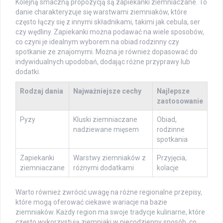
Kolejną smaczną propozycją są zapiekanki ziemniaczane. To
danie charakteryzuje się warstwami ziemniaków, które
często łączy się z innymi składnikami, takimi jak cebula, ser
czy wędliny. Zapiekanki można podawać na wiele sposobów,
co czyni je idealnym wyborem na obiad rodzinny czy
spotkanie ze znajomymi. Można je również dopasować do
indywidualnych upodobań, dodając różne przyprawy lub
dodatki.
Rodzaj dania
Najważniejsze cechy
Najlepsze
zastosowanie
Pyzy
Kluski ziemniaczane
Obiad,
nadziewane mięsem
rodzinne
spotkania
Zapiekanki
Warstwy ziemniaków z
Przyjęcia,
ziemniaczane
różnymi dodatkami
kolacje
Warto również zwrócić uwagę na różne regionalne przepisy,
które mogą oferować ciekawe wariacje na bazie
ziemniaków. Każdy region ma swoje tradycje kulinarne, które
często wykorzystują ziemniaki w niecodzienny sposób, co