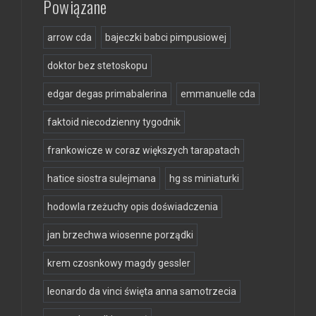
Powiązane
arrow cda
bajeczki babci pimpusiowej
doktor bez stetoskopu
edgar degas primabalerina
emmanuelle cda
faktoid niecodzienny tygodnik
frankowicze w coraz większych tarapatach
hatice siostra sulejmana
hg ss miniaturki
hodowla rzeżuchy opis doświadczenia
jan brzechwa wiosenne porządki
krem czosnkowy magdy gessler
leonardo da vinci święta anna samotrzecia