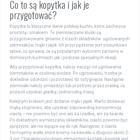
Co to są kopytka i jak je
przygotować?
Kopytka to klasyczne danie polskiej kuchni, które zachwyca
prostotą i smakiem. Te ziemniaczane kluski są
przygotowywane głównie z trzech składników: ugotowanych
ziemniaków, mąki i jajek. Ich przyrządzenie jest stosunkowo
łatwe, co sprawia, że są popularnym wyborem zarówno w
domowych kuchniach, jak i podczas specjalnych okazji.
Aby przygotować kopytka, należy zacząć od ugotowania
ziemniaków w osolonej wodzie. Po ugotowaniu, trzeba je
dokładnie odcedzić i pozostawić do ostygnięcia. Następnie
ziemniaki należy zmiażdżyć lub przetrzeć przez praskę, co
pozwoli uzyskać gładką i jednorodną masę.
Kolejnym krokiem jest dodanie mąki i jajek. Warto dodawać
mąkę stopniowo, aby uzyskać odpowiednią konsystencję
ciasta – nie powinno być ono ani za rzadkie, ani za twarde.
Po dokładnym wymieszaniu składników, ciasto powinno być
sprężyste, ale nie lepiące się do rąk. Następnie, z ciasta
formujemy wałki, które kroimy na kawałki o długości około 2-
3 cm. Charakterystycznym elementem kształtu kopytek jest