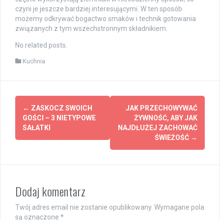
czyni je jeszcze bardziej interesującymi. W ten sposób
możemy odkrywać bogactwo smaków i technik gotowania
związanych z tym wszechstronnym składnikiem.
No related posts.
Kuchnia
Post
←
ZASKOCZ SWOICH
JAK PRZECHOWYWAĆ
navigation
GOŚCI – 3 NIETYPOWE
ŻYWNOŚĆ, ABY JAK
SAŁATKI
NAJDŁUŻEJ ZACHOWAĆ
ŚWIEŻOŚĆ
→
Dodaj komentarz
Twój adres email nie zostanie opublikowany.
Wymagane pola
są oznaczone
*