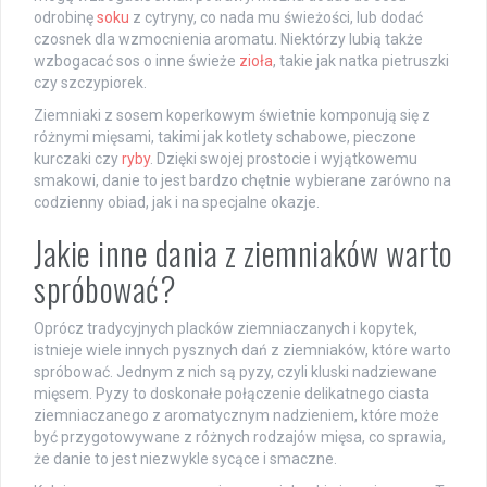
odrobinę
soku
z cytryny, co nada mu świeżości, lub dodać
czosnek dla wzmocnienia aromatu. Niektórzy lubią także
wzbogacać sos o inne świeże
zioła
, takie jak natka pietruszki
czy szczypiorek.
Ziemniaki z sosem koperkowym świetnie komponują się z
różnymi mięsami, takimi jak kotlety schabowe, pieczone
kurczaki czy
ryby
. Dzięki swojej prostocie i wyjątkowemu
smakowi, danie to jest bardzo chętnie wybierane zarówno na
codzienny obiad, jak i na specjalne okazje.
Jakie inne dania z ziemniaków warto
spróbować?
Oprócz tradycyjnych placków ziemniaczanych i kopytek,
istnieje wiele innych pysznych dań z ziemniaków, które warto
spróbować. Jednym z nich są pyzy, czyli kluski nadziewane
mięsem. Pyzy to doskonałe połączenie delikatnego ciasta
ziemniaczanego z aromatycznym nadzieniem, które może
być przygotowywane z różnych rodzajów mięsa, co sprawia,
że danie to jest niezwykle sycące i smaczne.