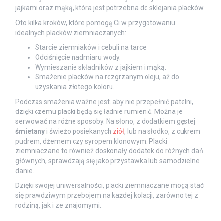
jajkami oraz mąką, która jest potrzebna do sklejania placków.
Oto kilka kroków, które pomogą Ci w przygotowaniu
idealnych placków ziemniaczanych:
Starcie ziemniaków i cebuli na tarce.
Odciśnięcie nadmiaru wody.
Wymieszanie składników z jajkiem i mąką.
Smażenie placków na rozgrzanym oleju, aż do
uzyskania złotego koloru.
Podczas smażenia ważne jest, aby nie przepełnić patelni,
dzięki czemu placki będą się ładnie rumienić. Można je
serwować na różne sposoby. Na słono, z dodatkiem gęstej
śmietany
i świeżo posiekanych
ziół
, lub na słodko, z cukrem
pudrem, dżemem czy syropem klonowym. Placki
ziemniaczane to również doskonały dodatek do różnych dań
głównych, sprawdzają się jako przystawka lub samodzielne
danie.
Dzięki swojej uniwersalności, placki ziemniaczane mogą stać
się prawdziwym przebojem na każdej kolacji, zarówno tej z
rodziną, jak i ze znajomymi.