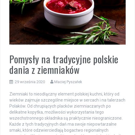
Pomysły na tradycyjne polskie
dania z ziemniaków
29 września 2020
Maciej Pyszałek
Ziemniaki to nieodłączny element polskiej kuchni, który od
wieków zajmuje szczególne miejsce w sercach i na talerzach
Polaków. Od chrupiących placków ziemniaczanych po
delikatne kopytka, możliwości wykorzystania tego
wszechstronnego składnika są praktycznie nieograniczone.
Każde z tych tradycyjnych dań ma swoje niepowtarzalne
smaki, które odzwierciedlają bogactwo regionalnych