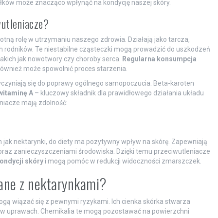
łków może znacząco wpłynąć na kondycję naszej skóry.
wutleniacze?
stotną rolę w utrzymaniu naszego zdrowia. Działają jako tarcza,
 rodników. Te niestabilne cząsteczki mogą prowadzić do uszkodzeń
akich jak nowotwory czy choroby serca.
Regularna konsumpcja
 również może spowolnić proces starzenia.
zyczyniają się do poprawy ogólnego samopoczucia. Beta-karoten
witaminę A
– kluczowy składnik dla prawidłowego działania układu
niacze mają zdolność:
 jak nektarynki, do diety ma pozytywny wpływ na skórę. Zapewniają
raz zanieczyszczeniami środowiska. Dzięki temu przeciwutleniacze
ondycji skóry
i mogą pomóc w redukcji widoczności zmarszczek.
zane z nektarynkami?
gą wiązać się z pewnymi ryzykami. Ich cienka skórka stwarza
e w uprawach. Chemikalia te mogą pozostawać na powierzchni