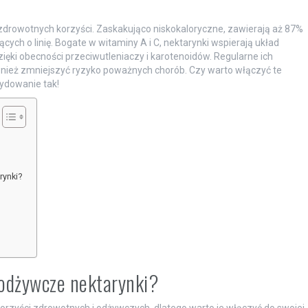
a zdrowotnych korzyści. Zaskakująco niskokaloryczne, zawierają aż 87%
ych o linię. Bogate w witaminy A i C, nektarynki wspierają układ
zięki obecności przeciwutleniaczy i karotenoidów. Regularne ich
wnież zmniejszyć ryzyko poważnych chorób. Czy warto włączyć te
ydowanie tak!
rynki?
 odżywcze nektarynki?