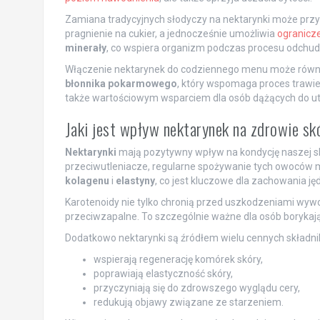
Zamiana tradycyjnych słodyczy na nektarynki może przyn
pragnienie na cukier, a jednocześnie umożliwia
ogranicze
minerały
, co wspiera organizm podczas procesu odchud
Włączenie nektarynek do codziennego menu może równi
błonnika pokarmowego
, który wspomaga proces trawien
także wartościowym wsparciem dla osób dążących do utr
Jaki jest wpływ nektarynek na zdrowie sk
Nektarynki
mają pozytywny wpływ na kondycję naszej sk
przeciwutleniacze, regularne spożywanie tych owoców m
kolagenu
i
elastyny
, co jest kluczowe dla zachowania jęd
Karotenoidy nie tylko chronią przed uszkodzeniami wyw
przeciwzapalne. To szczególnie ważne dla osób borykaj
Dodatkowo nektarynki są źródłem wielu cennych składn
wspierają regenerację komórek skóry,
poprawiają elastyczność skóry,
przyczyniają się do zdrowszego wyglądu cery,
redukują objawy związane ze starzeniem.