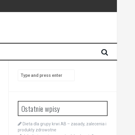
Search
for:
Ostatnie wpisy
Dieta dla grupy krwi AB – zasady, zalecenia i
produkty zdrowotne