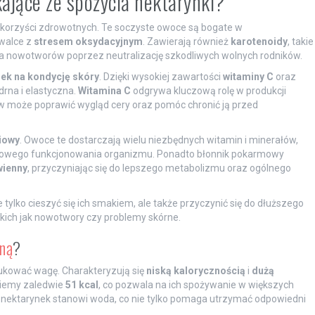
kające ze spożycia nektarynki?
 korzyści zdrowotnych. Te soczyste owoce są bogate w
 walce z
stresem oksydacyjnym
. Zawierają również
karotenoidy
, takie
ia nowotworów poprzez neutralizację szkodliwych wolnych rodników.
ek na kondycję skóry
. Dzięki wysokiej zawartości
witaminy C
oraz
drna i elastyczna.
Witamina C
odgrywa kluczową rolę w produkcji
 może poprawić wygląd cery oraz pomóc chronić ją przed
iowy
. Owoce te dostarczają wielu niezbędnych witamin i minerałów,
idłowego funkcjonowania organizmu. Ponadto błonnik pokarmowy
wienny
, przyczyniając się do lepszego metabolizmu oraz ogólnego
tylko cieszyć się ich smakiem, ale także przyczynić się do dłuższego
takich jak nowotwory czy problemy skórne.
jną
?
dukować wagę. Charakteryzują się
niską kalorycznością
i
dużą
ziemy zaledwie
51 kcal
, co pozwala na ich spożywanie w większych
 nektarynek stanowi woda, co nie tylko pomaga utrzymać odpowiedni