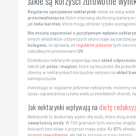
Jakie są korzyści zdrowotne wyni
Regularne spożywanie nektarynek
niesie ze sobą wiele
przeciwutleniacze
, które stanowią skuteczną barierę w
jak
beta-karoten
, które mogą obniżać ryzyko wystąpien
Nie można zapomnieć o pozytywnym wpływie nektaryn
innych składników odżywczych skóra staje się bardziej ję
kolagenu
, co sprawia, że
regularne jedzenie
tych owoców
szkodliwymi promieniami
UV
.
Dodatkowo nektarynki wspierają nasz
układ odpornośc
takich jak
potas
i
magnez
, które są kluczowe dla praw
obecny w nektarynkach korzystnie wpływa na
układ tra
samopoczucia.
Inwestując w regularne jedzenie nektarynek, możemy nie 
życia i ograniczenia ryzyka wielu przewlekłych chorób, 
Jak nektarynki wpływają na
dietę redukcy
Nektarynki to doskonały wybór dla osób, które chcą zre
zawartością wody
. W 100 gramach tych owoców znajd
ilościach bez obaw o przyrost masy ciała. Aż
87%
składu
poziom nawodnienia
, ale także sprzyja uczuciu sytości.