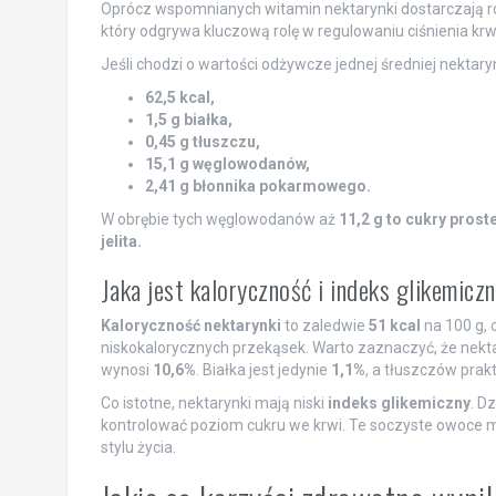
Oprócz wspomnianych witamin nektarynki dostarczają 
który odgrywa kluczową rolę w regulowaniu ciśnienia kr
Jeśli chodzi o wartości odżywcze jednej średniej nektaryn
62,5 kcal,
1,5 g białka,
0,45 g tłuszczu,
15,1 g węglowodanów,
2,41 g błonnika pokarmowego.
W obrębie tych węglowodanów aż
11,2 g to cukry proste
jelita.
Jaka jest kaloryczność i indeks glikemicz
Kaloryczność nektarynki
to zaledwie
51 kcal
na 100 g, 
niskokalorycznych przekąsek. Warto zaznaczyć, że nekta
wynosi
10,6%
. Białka jest jedynie
1,1%
, a tłuszczów prak
Co istotne, nektarynki mają niski
indeks glikemiczny
. D
kontrolować poziom cukru we krwi. Te soczyste owoce 
stylu życia.