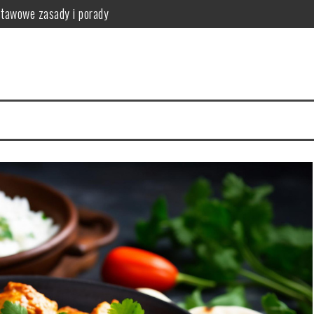
stawowe zasady i porady
anie i przeciwwskazania
przykładowy jadłospis
fektywna utrata wagi
tosowanie i przepisy
nia i produkty zdrowotne