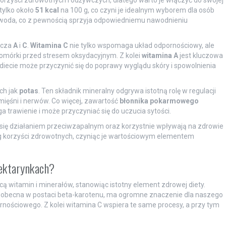
korzyści zdrowotnych i odżywczych, dlatego warto je włączyć do swojej
tylko około
51 kcal
na 100 g, co czyni je idealnym wyborem dla osób
 woda, co z pewnością sprzyja odpowiedniemu nawodnieniu
zcza
A
i
C
.
Witamina C
nie tylko wspomaga układ odpornościowy, ale
 komórki przed stresem oksydacyjnym. Z kolei
witamina A
jest kluczowa
 diecie może przyczynić się do poprawy wyglądu skóry i spowolnienia
ch jak
potas
. Ten składnik mineralny odgrywa istotną rolę w regulacji
mięśni i nerwów. Co więcej, zawartość
błonnika pokarmowego
trawienie i może przyczyniać się do uczucia sytości.
ą się działaniem przeciwzapalnym oraz korzystnie wpływają na zdrowie
eg korzyści zdrowotnych, czyniąc je wartościowym elementem
nektarynkach?
ą witamin i minerałów, stanowiąc istotny element zdrowej diety.
 obecna w postaci beta-karotenu, ma ogromne znaczenie dla naszego
ościowego. Z kolei witamina C wspiera te same procesy, a przy tym