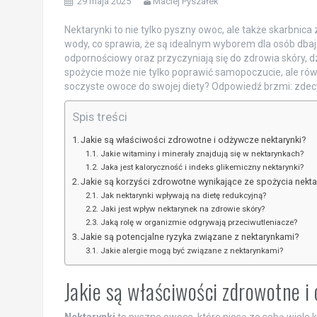
29 maja 2025
Maciej Pyszałek
Nektarynki to nie tylko pyszny owoc, ale także skarbnic
wody, co sprawia, że są idealnym wyborem dla osób dbając
odpornościowy oraz przyczyniają się do zdrowia skóry, d
spożycie może nie tylko poprawić samopoczucie, ale ró
soczyste owoce do swojej diety? Odpowiedź brzmi: zdec
Spis treści
Jakie są właściwości zdrowotne i odżywcze nektarynki?
Jakie witaminy i minerały znajdują się w nektarynkach?
Jaka jest kaloryczność i indeks glikemiczny nektarynki?
Jakie są korzyści zdrowotne wynikające ze spożycia nekta
Jak nektarynki wpływają na dietę redukcyjną?
Jaki jest wpływ nektarynek na zdrowie skóry?
Jaką rolę w organizmie odgrywają przeciwutleniacze?
Jakie są potencjalne ryzyka związane z nektarynkami?
Jakie alergie mogą być związane z nektarynkami?
Jakie są właściwości zdrowotne i