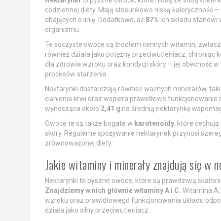
Nektarynki
to pyszne owoce, które niosą ze sobą wiele 
codziennej diety. Mają stosunkowo niską kaloryczność – 
dbających o linię. Dodatkowo, aż
87%
ich składu stanowi
organizmu.
Te soczyste owoce są źródłem cennych witamin, zwłas
również działa jako potężny przeciwutleniacz, chroniąc
dla zdrowia wzroku oraz kondycji skóry – jej obecność w
procesów starzenia.
Nektarynki dostarczają również ważnych minerałów, taki
ciśnienia krwi oraz wspiera prawidłowe funkcjonowanie 
wynosząca około
2,41 g
na średnią nektarynkę wspomaga 
Owoce te są także bogate w
karotenoidy
, które cechuj
skóry. Regularne spożywanie nektarynek przynosi szer
zrównoważonej diety.
Jakie witaminy i minerały znajdują się w 
Nektarynki to pyszne owoce, które są prawdziwą skarbnic
Znajdziemy w nich głównie witaminy A i C.
Witamina A,
wzroku oraz prawidłowego funkcjonowania układu odporn
działa jako silny przeciwutleniacz.