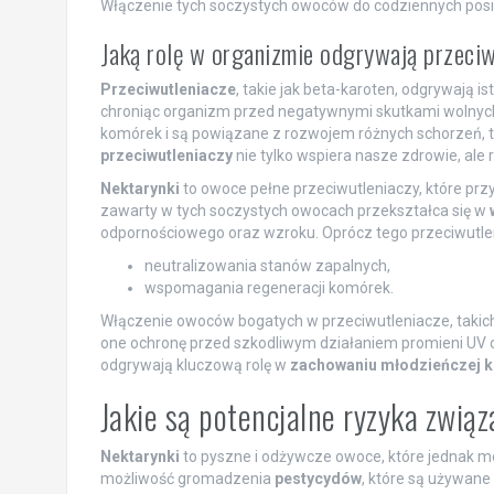
Włączenie tych soczystych owoców do codziennych posi
Jaką rolę w organizmie odgrywają przeci
Przeciwutleniacze
, takie jak beta-karoten, odgrywają i
chroniąc organizm przed negatywnymi skutkami wolnych
komórek i są powiązane z rozwojem różnych schorzeń, t
przeciwutleniaczy
nie tylko wspiera nasze zdrowie, ale
Nektarynki
to owoce pełne przeciwutleniaczy, które pr
zawarty w tych soczystych owocach przekształca się w
odpornościowego oraz wzroku. Oprócz tego przeciwutle
neutralizowania stanów zapalnych,
wspomagania regeneracji komórek.
Włączenie owoców bogatych w przeciwutleniacze, takich
one ochronę przed szkodliwym działaniem promieni UV o
odgrywają kluczową rolę w
zachowaniu młodzieńczej k
Jakie są potencjalne ryzyka zwią
Nektarynki
to pyszne i odżywcze owoce, które jednak mo
możliwość gromadzenia
pestycydów
, które są używan