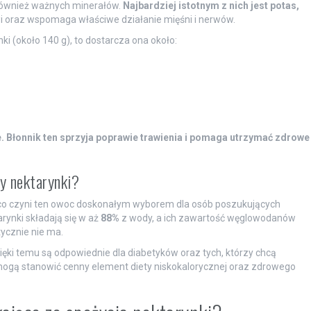
również ważnych minerałów.
Najbardziej istotnym z nich jest potas,
wi oraz wspomaga właściwe działanie mięśni i nerwów.
ki (około 140 g), to dostarcza ona około:
.
Błonnik ten sprzyja poprawie trawienia i pomaga utrzymać zdrowe
ny nektarynki?
co czyni ten owoc doskonałym wyborem dla osób poszukujących
rynki składają się w aż
88%
z wody, a ich zawartość węglowodanów
tycznie nie ma.
zięki temu są odpowiednie dla diabetyków oraz tych, którzy chcą
mogą stanowić cenny element diety niskokalorycznej oraz zdrowego