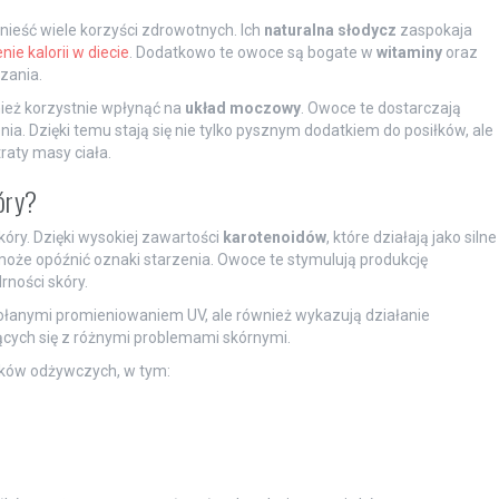
ieść wiele korzyści zdrowotnych. Ich
naturalna słodycz
zaspokaja
nie kalorii w diecie
. Dodatkowo te owoce są bogate w
witaminy
oraz
zania.
eż korzystnie wpłynąć na
układ moczowy
. Owoce te dostarczają
ia. Dzięki temu stają się nie tylko pysznym dodatkiem do posiłków, ale
aty masy ciała.
óry?
óry. Dzięki wysokiej zawartości
karotenoidów
, które działają jako silne
oże opóźnić oznaki starzenia. Owoce te stymulują produkcję
rności skóry.
ołanymi promieniowaniem UV, ale również wykazują działanie
ących się z różnymi problemami skórnymi.
ików odżywczych, w tym: