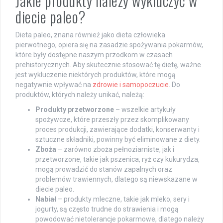
Jakie produkty należy wykluczyć w
diecie paleo?
Dieta paleo, znana również jako dieta człowieka
pierwotnego, opiera się na zasadzie spożywania pokarmów,
które były dostępne naszym przodkom w czasach
prehistorycznych. Aby skutecznie stosować tę dietę, ważne
jest wykluczenie niektórych produktów, które mogą
negatywnie wpływać na
zdrowie i samopoczucie
. Do
produktów, których należy unikać, należą:
Produkty przetworzone
– wszelkie artykuły
spożywcze, które przeszły przez skomplikowany
proces produkcji, zawierające dodatki, konserwanty i
sztuczne składniki, powinny być eliminowane z diety.
Zboża
– zarówno zboża pełnoziarniste, jak i
przetworzone, takie jak pszenica, ryż czy kukurydza,
mogą prowadzić do stanów zapalnych oraz
problemów trawiennych, dlatego są niewskazane w
diecie paleo.
Nabiał
– produkty mleczne, takie jak mleko, sery i
jogurty, są często trudne do strawienia i mogą
powodować nietolerancje pokarmowe, dlatego należy