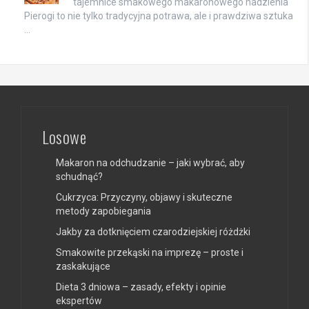
tajemnice smakowego makaronowego nadzienia
Pierogi to nie tylko tradycyjna potrawa, ale i prawdziwa sztuka
…
Losowe
Makaron na odchudzanie – jaki wybrać, aby
schudnąć?
Cukrzyca: Przyczyny, objawy i skuteczne
metody zapobiegania
Jakby za dotknięciem czarodziejskiej różdżki
Smakowite przekąski na imprezę – proste i
zaskakujące
Dieta 3 dniowa – zasady, efekty i opinie
ekspertów