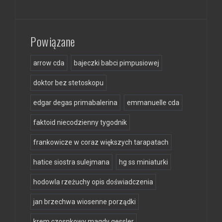
Powiązane
arrow cda
bajeczki babci pimpusiowej
doktor bez stetoskopu
edgar degas primabalerina
emmanuelle cda
faktoid niecodzienny tygodnik
frankowicze w coraz większych tarapatach
hatice siostra sulejmana
hg ss miniaturki
hodowla rzeżuchy opis doświadczenia
jan brzechwa wiosenne porządki
krem czosnkowy magdy gessler