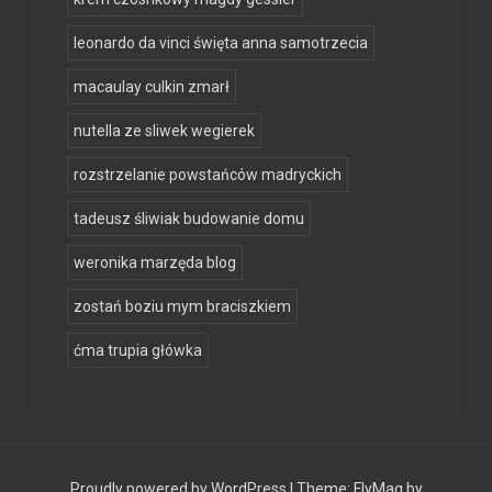
leonardo da vinci święta anna samotrzecia
macaulay culkin zmarł
nutella ze sliwek wegierek
rozstrzelanie powstańców madryckich
tadeusz śliwiak budowanie domu
weronika marzęda blog
zostań boziu mym braciszkiem
ćma trupia główka
Proudly powered by WordPress
|
Theme:
FlyMag
by