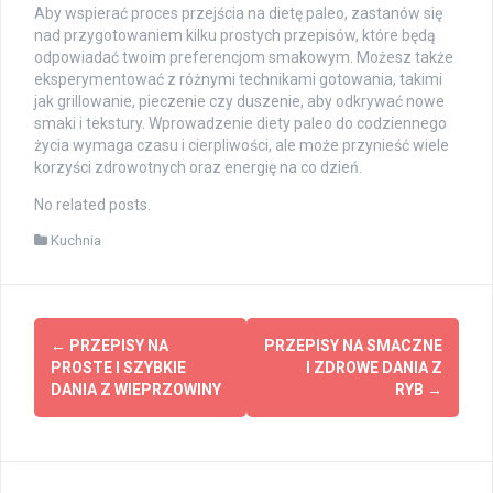
Aby wspierać proces przejścia na dietę paleo, zastanów się
nad przygotowaniem kilku prostych przepisów, które będą
odpowiadać twoim preferencjom smakowym. Możesz także
eksperymentować z różnymi technikami gotowania, takimi
jak grillowanie, pieczenie czy duszenie, aby odkrywać nowe
smaki i tekstury. Wprowadzenie diety paleo do codziennego
życia wymaga czasu i cierpliwości, ale może przynieść wiele
korzyści zdrowotnych oraz energię na co dzień.
No related posts.
Kuchnia
Post
←
PRZEPISY NA
PRZEPISY NA SMACZNE
navigation
PROSTE I SZYBKIE
I ZDROWE DANIA Z
DANIA Z WIEPRZOWINY
RYB
→