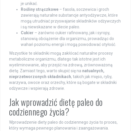
je unikać.
Rośliny strączkowe
– fasola, soczewica i groch
zawierają naturalne substancje antyodżywcze, które
mogą utrudniać przyswajanie składników odżywczych
i są niewskazane w diecie paleo.
Cukier
– zarówno cukier rafinowany, jak i syropy,
stanowią obciążenie dla organizmu, prowadząc do
wahań poziomu energii i mogą powodować otyłość.
Wszystkie te składniki mogą zakłócać naturalne procesy
metaboliczne organizmu, dlatego tak istotne jest ich
wyeliminowanie, aby przejść na zdrową, zrównoważoną
dietę. Zamiast tego, warto skupić się na
natualnych,
nieprzetworzonych składnikach
, takich jak mięso, ryby,
warzywa, owoce oraz orzechy, które są bogate w składniki
odżywcze i wspierają zdrowie.
Jak wprowadzić dietę paleo do
codziennego życia?
Wprowadzenie diety paleo do codziennego życia to proces,
który wymaga pewnego planowania i zaangażowania.