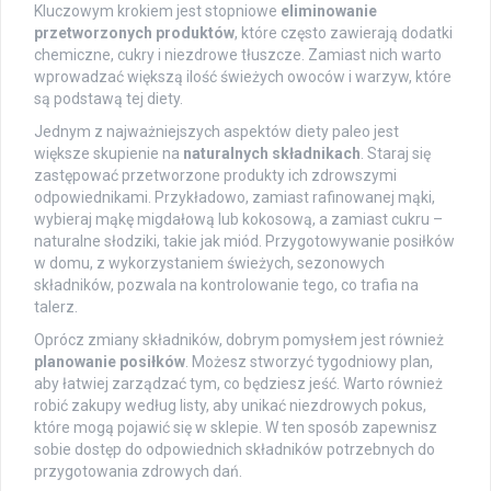
Kluczowym krokiem jest stopniowe
eliminowanie
przetworzonych produktów
, które często zawierają dodatki
chemiczne, cukry i niezdrowe tłuszcze. Zamiast nich warto
wprowadzać większą ilość świeżych owoców i warzyw, które
są podstawą tej diety.
Jednym z najważniejszych aspektów diety paleo jest
większe skupienie na
naturalnych składnikach
. Staraj się
zastępować przetworzone produkty ich zdrowszymi
odpowiednikami. Przykładowo, zamiast rafinowanej mąki,
wybieraj mąkę migdałową lub kokosową, a zamiast cukru –
naturalne słodziki, takie jak miód. Przygotowywanie posiłków
w domu, z wykorzystaniem świeżych, sezonowych
składników, pozwala na kontrolowanie tego, co trafia na
talerz.
Oprócz zmiany składników, dobrym pomysłem jest również
planowanie posiłków
. Możesz stworzyć tygodniowy plan,
aby łatwiej zarządzać tym, co będziesz jeść. Warto również
robić zakupy według listy, aby unikać niezdrowych pokus,
które mogą pojawić się w sklepie. W ten sposób zapewnisz
sobie dostęp do odpowiednich składników potrzebnych do
przygotowania zdrowych dań.