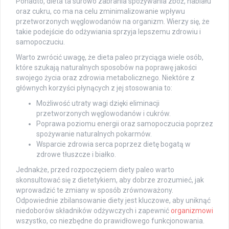
Ponadto, dieta ta surowo zabrania spożywania zbóż, nabiału
oraz cukru, co ma na celu zminimalizowanie wpływu
przetworzonych węglowodanów na organizm. Wierzy się, że
takie podejście do odżywiania sprzyja lepszemu zdrowiu i
samopoczuciu.
Warto zwrócić uwagę, że dieta paleo przyciąga wiele osób,
które szukają naturalnych sposobów na poprawę jakości
swojego życia oraz zdrowia metabolicznego. Niektóre z
głównych korzyści płynących z jej stosowania to:
Możliwość utraty wagi dzięki eliminacji
przetworzonych węglowodanów i cukrów.
Poprawa poziomu energii oraz samopoczucia poprzez
spożywanie naturalnych pokarmów.
Wsparcie zdrowia serca poprzez dietę bogatą w
zdrowe tłuszcze i białko.
Jednakże, przed rozpoczęciem diety paleo warto
skonsultować się z dietetykiem, aby dobrze zrozumieć, jak
wprowadzić te zmiany w sposób zrównoważony.
Odpowiednie zbilansowanie diety jest kluczowe, aby uniknąć
niedoborów składników odżywczych i zapewnić
organizmowi
wszystko, co niezbędne do prawidłowego funkcjonowania.