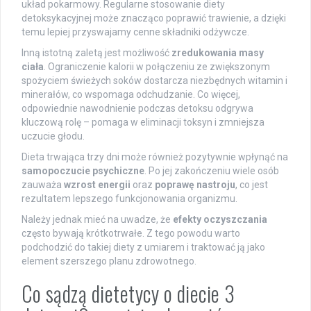
układ pokarmowy. Regularne stosowanie diety
detoksykacyjnej może znacząco poprawić trawienie, a dzięki
temu lepiej przyswajamy cenne składniki odżywcze.
Inną istotną zaletą jest możliwość
zredukowania masy
ciała
. Ograniczenie kalorii w połączeniu ze zwiększonym
spożyciem świeżych soków dostarcza niezbędnych witamin i
minerałów, co wspomaga odchudzanie. Co więcej,
odpowiednie nawodnienie podczas detoksu odgrywa
kluczową rolę – pomaga w eliminacji toksyn i zmniejsza
uczucie głodu.
Dieta trwająca trzy dni może również pozytywnie wpłynąć na
samopoczucie psychiczne
. Po jej zakończeniu wiele osób
zauważa
wzrost energii
oraz
poprawę nastroju
, co jest
rezultatem lepszego funkcjonowania organizmu.
Należy jednak mieć na uwadze, że
efekty oczyszczania
często bywają krótkotrwałe. Z tego powodu warto
podchodzić do takiej diety z umiarem i traktować ją jako
element szerszego planu zdrowotnego.
Co sądzą dietetycy o diecie 3