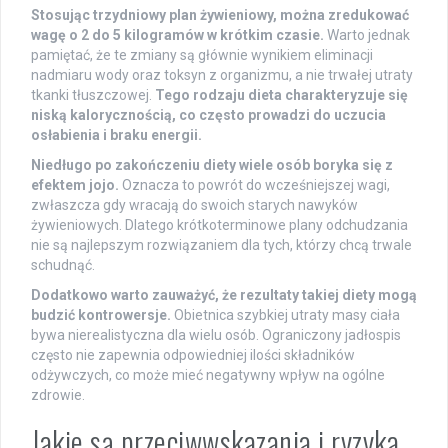
Stosując trzydniowy plan żywieniowy, można zredukować
wagę o 2 do 5 kilogramów w krótkim czasie.
Warto jednak
pamiętać, że te zmiany są głównie wynikiem eliminacji
nadmiaru wody oraz toksyn z organizmu, a nie trwałej utraty
tkanki tłuszczowej.
Tego rodzaju dieta charakteryzuje się
niską kalorycznością, co często prowadzi do uczucia
osłabienia i braku energii.
Niedługo po zakończeniu diety wiele osób boryka się z
efektem jojo.
Oznacza to powrót do wcześniejszej wagi,
zwłaszcza gdy wracają do swoich starych nawyków
żywieniowych. Dlatego krótkoterminowe plany odchudzania
nie są najlepszym rozwiązaniem dla tych, którzy chcą trwale
schudnąć.
Dodatkowo warto zauważyć, że rezultaty takiej diety mogą
budzić kontrowersje.
Obietnica szybkiej utraty masy ciała
bywa nierealistyczna dla wielu osób. Ograniczony jadłospis
często nie zapewnia odpowiedniej ilości składników
odżywczych, co może mieć negatywny wpływ na ogólne
zdrowie.
Jakie są przeciwwskazania i ryzyka