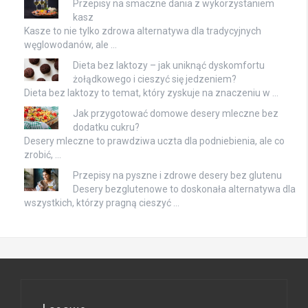
Przepisy na smaczne dania z wykorzystaniem
kasz
Kasze to nie tylko zdrowa alternatywa dla tradycyjnych
węglowodanów, ale …
Dieta bez laktozy – jak uniknąć dyskomfortu
żołądkowego i cieszyć się jedzeniem?
Dieta bez laktozy to temat, który zyskuje na znaczeniu w …
Jak przygotować domowe desery mleczne bez
dodatku cukru?
Desery mleczne to prawdziwa uczta dla podniebienia, ale co
zrobić, …
Przepisy na pyszne i zdrowe desery bez glutenu
Desery bezglutenowe to doskonała alternatywa dla
wszystkich, którzy pragną cieszyć …