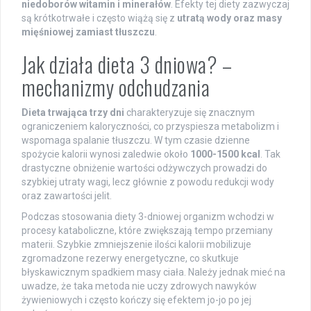
niedoborów witamin i minerałów
. Efekty tej diety zazwyczaj
są krótkotrwałe i często wiążą się z
utratą wody oraz masy
mięśniowej zamiast tłuszczu
.
Jak działa dieta 3 dniowa? –
mechanizmy odchudzania
Dieta trwająca trzy dni
charakteryzuje się znacznym
ograniczeniem kaloryczności, co przyspiesza metabolizm i
wspomaga spalanie tłuszczu. W tym czasie dzienne
spożycie kalorii wynosi zaledwie około
1000-1500 kcal
. Tak
drastyczne obniżenie wartości odżywczych prowadzi do
szybkiej utraty wagi, lecz głównie z powodu redukcji wody
oraz zawartości jelit.
Podczas stosowania diety 3-dniowej organizm wchodzi w
procesy kataboliczne, które zwiększają tempo przemiany
materii. Szybkie zmniejszenie ilości kalorii mobilizuje
zgromadzone rezerwy energetyczne, co skutkuje
błyskawicznym spadkiem masy ciała. Należy jednak mieć na
uwadze, że taka metoda nie uczy zdrowych nawyków
żywieniowych i często kończy się efektem jo-jo po jej