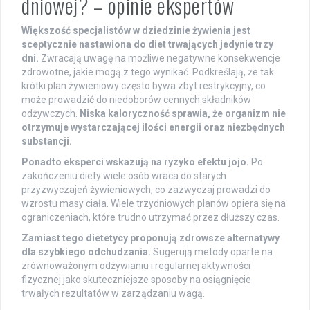
dniowej? – opinie ekspertów
Większość specjalistów w dziedzinie żywienia jest
sceptycznie nastawiona do diet trwających jedynie trzy
dni.
Zwracają uwagę na możliwe negatywne konsekwencje
zdrowotne, jakie mogą z tego wynikać. Podkreślają, że tak
krótki plan żywieniowy często bywa zbyt restrykcyjny, co
może prowadzić do niedoborów cennych składników
odżywczych.
Niska kaloryczność sprawia, że organizm nie
otrzymuje wystarczającej ilości energii oraz niezbędnych
substancji.
Ponadto eksperci wskazują na ryzyko efektu jojo.
Po
zakończeniu diety wiele osób wraca do starych
przyzwyczajeń żywieniowych, co zazwyczaj prowadzi do
wzrostu masy ciała. Wiele trzydniowych planów opiera się na
ograniczeniach, które trudno utrzymać przez dłuższy czas.
Zamiast tego dietetycy proponują zdrowsze alternatywy
dla szybkiego odchudzania.
Sugerują metody oparte na
zrównoważonym odżywianiu i regularnej aktywności
fizycznej jako skuteczniejsze sposoby na osiągnięcie
trwałych rezultatów w zarządzaniu wagą.