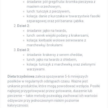
śniadanie: pół grejpfruta i kromka pieczywa z
masłem orzechowym,
lunch: tuńczyk z pieczywem,
kolacja: danie z kurczaka w towarzystwie fasolki
szparagowej oraz pół banana i jabłka.
Dzień 2:
śniadanie: jajko na twardo,
lunch: serek wiejski podany z krakersami,
kolacja: kiełbaski wołowe serwowane z
marchewką i brokułami.
Dzień 3:
śniadanie: krakersy z serem cheddar,
lunch: jajko na twardo z chlebem,
kolacja: tuńczyk z marchewką oraz zielonymi
warzywami.
Dieta trzydniowa
zaleca spożywanie 5-6 mniejszych
posiłków w regularnych odstępach czasu. Ważne jest
unikanie produktów, które mogą powodować wzdęcia. Posiłki
najlepiej przygotowywać przez gotowanie, duszenie lub
pieczenie – takie metody pozwalają zachować ich wartości
odżywcze przy jednoczesnym niskim poziomie
kaloryczności.