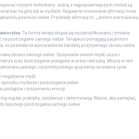
spierać różnymi technikami. Jedną z najpopularniejszych metod są
powtarzać na głos lub w myślach. Regularne stosowanie afirmacji może
szeniu pewności siebie. Przykłady afirmacji to: „Jestem wartościową
awioralna
. Ta forma terapii skupia się na identyfikowaniu i zmianie
 na postrzeganie samego siebie. Terapeuci pomagają pacjentom
nia, co pozwala na wprowadzenie bardziej pozytywnego obrazu siebie.
prawę obrazu samego siebie. Spisywanie swoich myśli, uczuć i
nętrza oraz dostrzeganie postępów w pracy nad sobą. Można w nim
ałtowaniu jasnego i optymistycznego spojrzenia na własne życie.
ć negatywne myśli.
sposobu myślenia i postrzegania siebie.
u postępów i zrozumieniu emocji.
ing regular praktyka, cierpliwość i determinację. Ważne, aby pamiętać,
ę do lepszego postrzegania samego siebie.