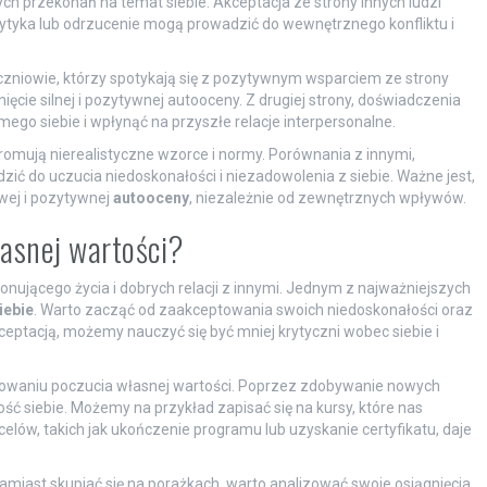
h przekonań na temat siebie. Akceptacja ze strony innych ludzi
rytyka lub odrzucenie mogą prowadzić do wewnętrznego konfliktu i
Uczniowie, którzy spotykają się z pozytywnym wsparciem ze strony
ięcie silnej i pozytywnej autooceny. Z drugiej strony, doświadczenia
ego siebie i wpłynąć na przyszłe relacje interpersonalne.
omują nierealistyczne wzorce i normy. Porównania z innymi,
 do uczucia niedoskonałości i niezadowolenia z siebie. Ważne jest,
ej i pozytywnej
autooceny
, niezależnie od zewnętrznych wpływów.
asnej wartości?
onującego życia i dobrych relacji z innymi. Jednym z najważniejszych
iebie
. Warto zacząć od zaakceptowania swoich niedoskonałości oraz
ptacją, możemy nauczyć się być mniej krytyczni wobec siebie i
dowaniu poczucia własnej wartości. Poprzez zdobywanie nowych
ć siebie. Możemy na przykład zapisać się na kursy, które nas
celów, takich jak ukończenie programu lub uzyskanie certyfikatu, daje
iast skupiać się na porażkach, warto analizować swoje osiągnięcia,