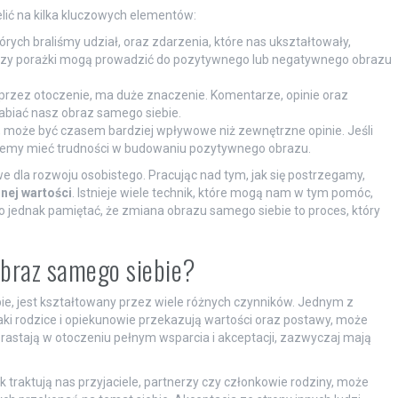
lić na kilka kluczowych elementów:
órych braliśmy udział, oraz zdarzenia, które nas ukształtowały,
 czy porażki mogą prowadzić do pozytywnego lub negatywnego obrazu
 przez otoczenie, ma duże znaczenie. Komentarze, opinie oraz
biać nasz obraz samego siebie.
, może być czasem bardziej wpływowe niż zewnętrzne opinie. Jeśli
ożemy mieć trudności w budowaniu pozytywnego obrazu.
 dla rozwoju osobistego. Pracując nad tym, jak się postrzegamy,
nej wartości
. Istnieje wiele technik, które mogą nam w tym pomóc,
to jednak pamiętać, że zmiana obrazu samego siebie to proces, który
obraz samego siebie?
bie, jest kształtowany przez wiele różnych czynników. Jednym z
jaki rodzice i opiekunowie przekazują wartości oraz postawy, może
dorastają w otoczeniu pełnym wsparcia i akceptacji, zazwyczaj mają
ak traktują nas przyjaciele, partnerzy czy członkowie rodziny, może