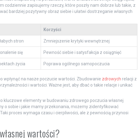
m codziennie zapisujemy rzeczy, które poszły nam dobrze lub takie, z
ć bardziej pozytywny obraz siebie i ułatwi dostrzeganie własnych
Korzyści
łabych stron
Zmniejszenie krytyki wewnętrznej
onalenie się
Pewność siebie i satysfakcja z osiągnięć
pektach życia
Poprawa ogólnego samopoczucia
co wpłynąć na nasze poczucie wartości. Zbudowanie
zdrowych
relacji z
rzynależności i wartości. Ważne jest, aby dbać o takie relacje i unikać
i to kluczowe elementy w budowaniu zdrowego poczucia własnej
limy o sobie i jakie mamy przekonania, możemy zidentyfikować
ki proces wymaga czasu i cierpliwości, ale z pewnością przynosi
 własnej wartości?