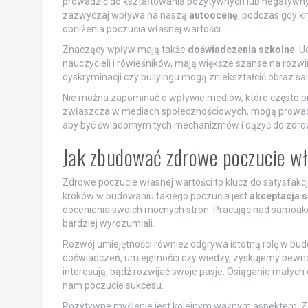
prowadzić do kształtowania pozytywnych lub negatywnyc
zazwyczaj wpływa na naszą
autoocenę
, podczas gdy k
obniżenia poczucia własnej wartości.
Znaczący wpływ mają także
doświadczenia szkolne
. 
nauczycieli i rówieśników, mają większe szanse na rozwin
dyskryminacji czy bullyingu mogą zniekształcić obraz sam
Nie można zapominać o wpływie mediów, które często pr
zwłaszcza w mediach społecznościowych, mogą prowadzić
aby być świadomym tych mechanizmów i dążyć do zdrow
Jak zbudować zdrowe poczucie wł
Zdrowe poczucie własnej wartości to klucz do satysfakcj
kroków w budowaniu takiego poczucia jest
akceptacja s
docenienia swoich mocnych stron. Pracując nad samoakce
bardziej wyrozumiali.
Rozwój umiejętności również odgrywa istotną rolę w bu
doświadczeń, umiejętności czy wiedzy, zyskujemy pewnoś
interesują, bądź rozwijać swoje pasje. Osiąganie małych 
nam poczucie sukcesu.
Pozytywne myślenie jest kolejnym ważnym aspektem. Zam