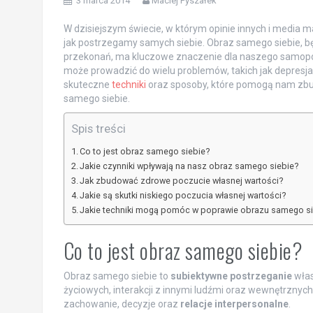
3 marca 2014
Maciej Pyszałek
W dzisiejszym świecie, w którym opinie innych i media
jak postrzegamy samych siebie. Obraz samego siebie, 
przekonań, ma kluczowe znaczenie dla naszego samopoczuc
może prowadzić do wielu problemów, takich jak depresja
skuteczne
techniki
oraz sposoby, które pomogą nam zbu
samego siebie.
Spis treści
Co to jest obraz samego siebie?
Jakie czynniki wpływają na nasz obraz samego siebie?
Jak zbudować zdrowe poczucie własnej wartości?
Jakie są skutki niskiego poczucia własnej wartości?
Jakie techniki mogą pomóc w poprawie obrazu samego si
Co to jest obraz samego siebie?
Obraz samego siebie to
subiektywne postrzeganie
włas
życiowych, interakcji z innymi ludźmi oraz wewnętrznyc
zachowanie, decyzje oraz
relacje interpersonalne
.