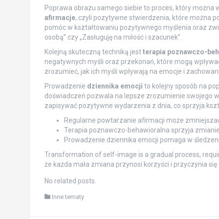
Poprawa obrazu samego siebie to proces, który można w
afirmacje
, czyli pozytywne stwierdzenia, które można 
pomóc w kształtowaniu pozytywnego myślenia oraz zwięk
osobą” czy „Zasługuję na miłość i szacunek”.
Kolejną skuteczną techniką jest
terapia poznawczo-beh
negatywnych myśli oraz przekonań, które mogą wpływać
zrozumieć, jak ich myśli wpływają na emocje i zachowa
Prowadzenie
dziennika emocji
to kolejny sposób na po
doświadczeń pozwala na lepsze zrozumienie swojego w
zapisywać pozytywne wydarzenia z dnia, co sprzyja kszt
Regularne powtarzanie afirmacji może zmniejsza
Terapia poznawczo-behawioralna sprzyja zmianie 
Prowadzenie dziennika emocji pomaga w śledzeni
Transformation of self-image is a gradual process, requir
że każda mała zmiana przynosi korzyści i przyczynia si
No related posts.
Inne tematy