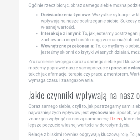
Ogólnie rzecz biorąc, obraz samego siebie można podzie
Doświadczenia życiowe:
Wszystkie sytuacje, w kt
wpływają na nasze postrzeganie siebie. Sukcesy
własnej wartości.
Interakcje z innymi:
To, jak jesteśmy postrzegani
zachowania innych osób mogą wzmacniać lub osła
Wewnętrzne przekonania:
To, co myślimy o sobie
jesteśmy skłonni do krytyki własnych działań, m
Zrozumienie swojego obrazu samego siebie jest kluczowe
możemy poprawić nasze samopoczucie i
poczucie włas
takich jak afirmacje, terapia czy praca z mentorem. War
wymaga czasu i zaangażowania.
Jakie czynniki wpływają na nasz 
Obraz samego siebie, czyli to, jak postrzegamy sami sie
najważniejszych wpływów jest
wychowanie
. Sposób, w 
znacząco wpłynąć na naszą samoocenę.
Dzieci
, które 
lepsze poczucie własnej wartości w dorosłym życiu.
Relacje z bliskimi również odgrywają kluczową rolę. To, j