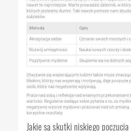
nawet te najmniejsze. Warto prowadzić dziennik, w który
których jesteśmy dumni. Taki nawyk pomoże nam zbudowa
sukcesów.
Metoda
Opis
Akceptacja siebie
Uznanie swoich mocnych i s
Rozwój umiejętności
Nauka nowych rzeczy i dosk
Pozytywne myślenie
Skupienie się na dobrych as
Otaczanie się wspierającymi ludźmi także może znaczą
bliskimi, którzy nas wspierają i motywują, daje poczucie p
osób, które nas negatywnie wpływają.
Praca nad sobą i refleksja nad własnymi przekonaniam
wartości. Regularne zadając sobie pytania o to, co myś
negatywne wzorce myślowe i pracować nad ich zmianą. Ta
korzystne rezultaty.
Jakie są skutki niskiego poczucia