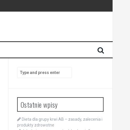
Search
for:
Ostatnie wpisy
Dieta dla grupy krwi AB – zasady, zalecenia i
produkty zdrowotne