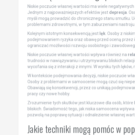
Niskie poczucie własnej wartości ma wiele negatywnych 
Jednym z najpoważniejszych efektów jest
depresja
. Os
myśli mogą prowadzić do chronicznego stanu smutku. Uc
problemami zdrowotnymi, w tym zaburzeniami nastroju
Kolejnym istotnym konsekwencją jest
lęk
. Osoby z nisk
podejmowaniem ryzyka oraz obawę przed oceną przez inn
ograniczać możliwości rozwoju osobistego i zawodoweg
Niskie poczucie własnej wartości wpływa również na
rel
trudności w nawiązywaniu i utrzymywaniu bliskich relacj
wycofania się z interakcji z innymi. W wyniku tych lęków, re
W kontekście podejmowania decyzji, niskie poczucie wł
Osoby z problemami w samoocenie mogą czuć się niepew
Obawiają się konsekwencji, przez co unikają podejmowani
pracy czy nowe hobby.
Zrozumienie tych skutków jest kluczowe dla osób, które b
bliskich. Świadomość tego, jak niska samoocena wpływa 
pozwolą na poprawę sytuacji i odnalezienie własnej wart
Jakie techniki mogą pomóc w po