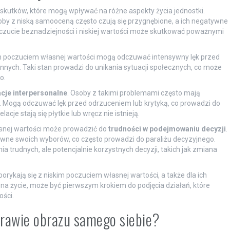
skutków, które mogą wpływać na różne aspekty życia jednostki.
oby z niską samooceną często czują się przygnębione, a ich negatywne
zucie beznadziejności i niskiej wartości może skutkować poważnymi
.
im poczuciem własnej wartości mogą odczuwać intensywny lęk przed
ych. Taki stan prowadzi do unikania sytuacji społecznych, co może
o.
acje interpersonalne
. Osoby z takimi problemami często mają
i. Mogą odczuwać lęk przed odrzuceniem lub krytyką, co prowadzi do
lacje stają się płytkie lub wręcz nie istnieją.
asnej wartości może prowadzić do
trudności w podejmowaniu decyzji
.
ne swoich wyborów, co często prowadzi do paraliżu decyzyjnego.
a trudnych, ale potencjalnie korzystnych decyzji, takich jak zmiana
orykają się z niskim poczuciem własnej wartości, a także dla ich
na życie, może być pierwszym krokiem do podjęcia działań, które
ości.
prawie obrazu samego siebie?