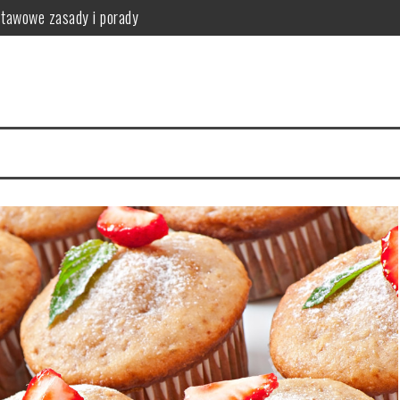
stawowe zasady i porady
anie i przeciwwskazania
przykładowy jadłospis
fektywna utrata wagi
tosowanie i przepisy
nia i produkty zdrowotne