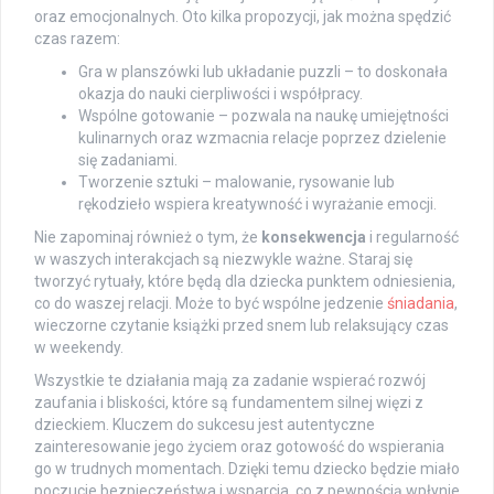
oraz emocjonalnych. Oto kilka propozycji, jak można spędzić
czas razem:
Gra w planszówki lub układanie puzzli – to doskonała
okazja do nauki cierpliwości i współpracy.
Wspólne gotowanie – pozwala na naukę umiejętności
kulinarnych oraz wzmacnia relacje poprzez dzielenie
się zadaniami.
Tworzenie sztuki – malowanie, rysowanie lub
rękodzieło wspiera kreatywność i wyrażanie emocji.
Nie zapominaj również o tym, że
konsekwencja
i regularność
w waszych interakcjach są niezwykle ważne. Staraj się
tworzyć rytuały, które będą dla dziecka punktem odniesienia,
co do waszej relacji. Może to być wspólne jedzenie
śniadania
,
wieczorne czytanie książki przed snem lub relaksujący czas
w weekendy.
Wszystkie te działania mają za zadanie wspierać rozwój
zaufania i bliskości, które są fundamentem silnej więzi z
dzieckiem. Kluczem do sukcesu jest autentyczne
zainteresowanie jego życiem oraz gotowość do wspierania
go w trudnych momentach. Dzięki temu dziecko będzie miało
poczucie bezpieczeństwa i wsparcia, co z pewnością wpłynie