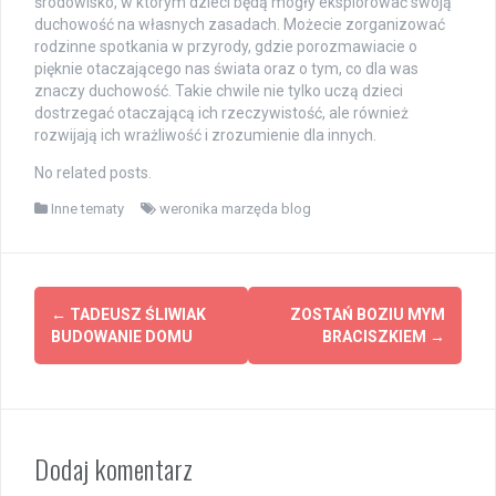
środowisko, w którym dzieci będą mogły eksplorować swoją
duchowość na własnych zasadach. Możecie zorganizować
rodzinne spotkania w przyrody, gdzie porozmawiacie o
pięknie otaczającego nas świata oraz o tym, co dla was
znaczy duchowość. Takie chwile nie tylko uczą dzieci
dostrzegać otaczającą ich rzeczywistość, ale również
rozwijają ich wrażliwość i zrozumienie dla innych.
No related posts.
Inne tematy
weronika marzęda blog
Post
←
TADEUSZ ŚLIWIAK
ZOSTAŃ BOZIU MYM
navigation
BUDOWANIE DOMU
BRACISZKIEM
→
Dodaj komentarz