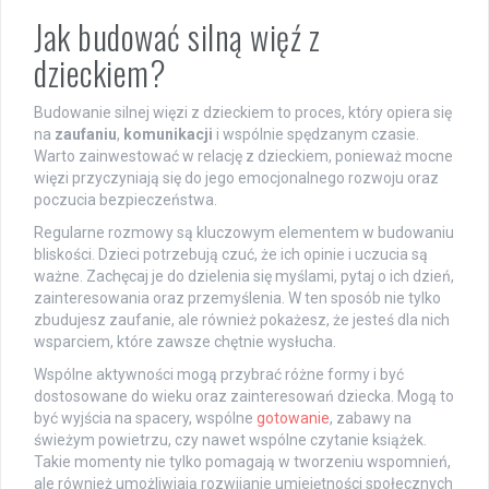
Jak budować silną więź z
dzieckiem?
Budowanie silnej więzi z dzieckiem to proces, który opiera się
na
zaufaniu
,
komunikacji
i wspólnie spędzanym czasie.
Warto zainwestować w relację z dzieckiem, ponieważ mocne
więzi przyczyniają się do jego emocjonalnego rozwoju oraz
poczucia bezpieczeństwa.
Regularne rozmowy są kluczowym elementem w budowaniu
bliskości. Dzieci potrzebują czuć, że ich opinie i uczucia są
ważne. Zachęcaj je do dzielenia się myślami, pytaj o ich dzień,
zainteresowania oraz przemyślenia. W ten sposób nie tylko
zbudujesz zaufanie, ale również pokażesz, że jesteś dla nich
wsparciem, które zawsze chętnie wysłucha.
Wspólne aktywności mogą przybrać różne formy i być
dostosowane do wieku oraz zainteresowań dziecka. Mogą to
być wyjścia na spacery, wspólne
gotowanie
, zabawy na
świeżym powietrzu, czy nawet wspólne czytanie książek.
Takie momenty nie tylko pomagają w tworzeniu wspomnień,
ale również umożliwiają rozwijanie umiejętności społecznych