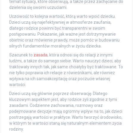
temat sytuacji, które obserwują, a także przez zachęcanie do
dzielenia się swoimi uczuciami.
Uczciwość to kolejna wartość, którą warto wpoić dziecku.
Dzieci uczą się najefektywniej w atmosferze zaufania,
dlatego rodzice powinni być transparentni w swoim
postępowaniu. Pokazanie, jak ważne jest dotrzymywanie
obietnic oraz mówienie prawdy, może pomóc w budowaniu
silnych fundamentów moralnych w życiu dziecka.
Szacunek to
zasada
, która odnosi się do relacji z innymi
ludźmi, a także do samego siebie. Warto nauczyć dzieci, aby
traktowały innych tak, jak same chciałyby być traktowane. To
nie tylko poprawia ich relacje z rówieśnikami, ale również
wpływa na ich samoakceptację oraz poczucie własnej
wartości.
Dzieci uczą się głównie poprzez obserwację. Dlatego
kluczowym aspektem jest, aby rodzice żyli zgodnie z tymi
zasadami. Codzienne zachowania, rozmowy oraz
podejmowane decyzje mają ogromny wpływ na to, jak dzieci
postrzegają wartości w praktyce. Warto tworzyć środowisko,
w którym te wartości staną się naturalnym elementem życia
rodziny.