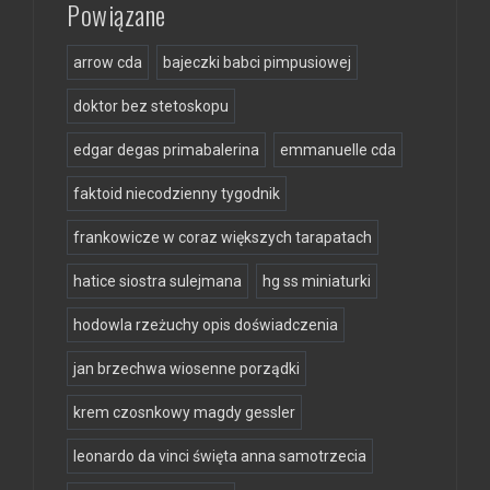
Powiązane
arrow cda
bajeczki babci pimpusiowej
doktor bez stetoskopu
edgar degas primabalerina
emmanuelle cda
faktoid niecodzienny tygodnik
frankowicze w coraz większych tarapatach
hatice siostra sulejmana
hg ss miniaturki
hodowla rzeżuchy opis doświadczenia
jan brzechwa wiosenne porządki
krem czosnkowy magdy gessler
leonardo da vinci święta anna samotrzecia