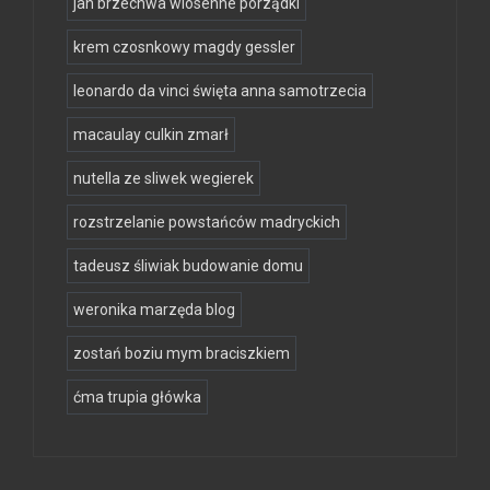
jan brzechwa wiosenne porządki
krem czosnkowy magdy gessler
leonardo da vinci święta anna samotrzecia
macaulay culkin zmarł
nutella ze sliwek wegierek
rozstrzelanie powstańców madryckich
tadeusz śliwiak budowanie domu
weronika marzęda blog
zostań boziu mym braciszkiem
ćma trupia główka