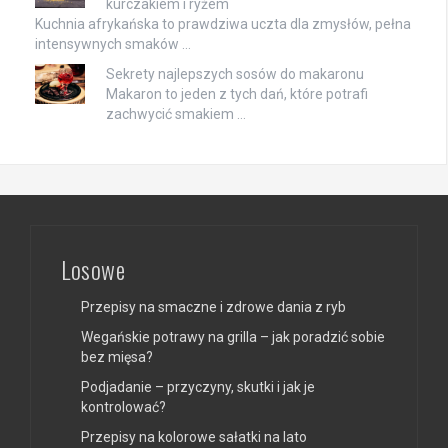
kurczakiem i ryżem
Kuchnia afrykańska to prawdziwa uczta dla zmysłów, pełna
intensywnych smaków …
Sekrety najlepszych sosów do makaronu
Makaron to jeden z tych dań, które potrafi
zachwycić smakiem …
Losowe
Przepisy na smaczne i zdrowe dania z ryb
Wegańskie potrawy na grilla – jak poradzić sobie
bez mięsa?
Podjadanie – przyczyny, skutki i jak je
kontrolować?
Przepisy na kolorowe sałatki na lato