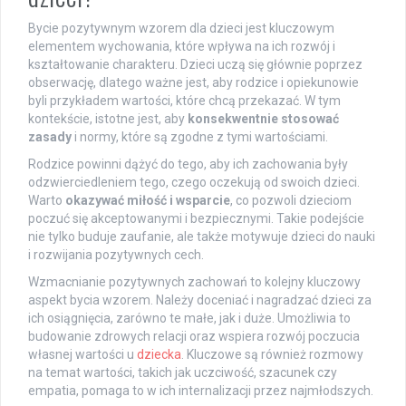
Bycie pozytywnym wzorem dla dzieci jest kluczowym
elementem wychowania, które wpływa na ich rozwój i
kształtowanie charakteru. Dzieci uczą się głównie poprzez
obserwację, dlatego ważne jest, aby rodzice i opiekunowie
byli przykładem wartości, które chcą przekazać. W tym
kontekście, istotne jest, aby
konsekwentnie stosować
zasady
i normy, które są zgodne z tymi wartościami.
Rodzice powinni dążyć do tego, aby ich zachowania były
odzwierciedleniem tego, czego oczekują od swoich dzieci.
Warto
okazywać miłość i wsparcie
, co pozwoli dzieciom
poczuć się akceptowanymi i bezpiecznymi. Takie podejście
nie tylko buduje zaufanie, ale także motywuje dzieci do nauki
i rozwijania pozytywnych cech.
Wzmacnianie pozytywnych zachowań to kolejny kluczowy
aspekt bycia wzorem. Należy doceniać i nagradzać dzieci za
ich osiągnięcia, zarówno te małe, jak i duże. Umożliwia to
budowanie zdrowych relacji oraz wspiera rozwój poczucia
własnej wartości u
dziecka
. Kluczowe są również rozmowy
na temat wartości, takich jak uczciwość, szacunek czy
empatia, pomaga to w ich internalizacji przez najmłodszych.