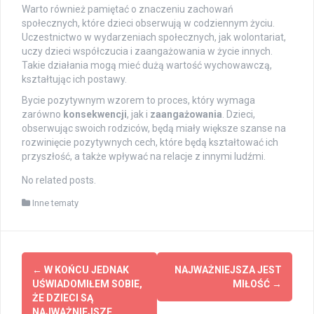
Warto również pamiętać o znaczeniu zachowań
społecznych, które dzieci obserwują w codziennym życiu.
Uczestnictwo w wydarzeniach społecznych, jak wolontariat,
uczy dzieci współczucia i zaangażowania w życie innych.
Takie działania mogą mieć dużą wartość wychowawczą,
kształtując ich postawy.
Bycie pozytywnym wzorem to proces, który wymaga
zarówno
konsekwencji
, jak i
zaangażowania
. Dzieci,
obserwując swoich rodziców, będą miały większe szanse na
rozwinięcie pozytywnych cech, które będą kształtować ich
przyszłość, a także wpływać na relacje z innymi ludźmi.
No related posts.
Inne tematy
Post
←
W KOŃCU JEDNAK
NAJWAŻNIEJSZA JEST
navigation
UŚWIADOMIŁEM SOBIE,
MIŁOŚĆ
→
ŻE DZIECI SĄ
NAJWAŻNIEJSZE