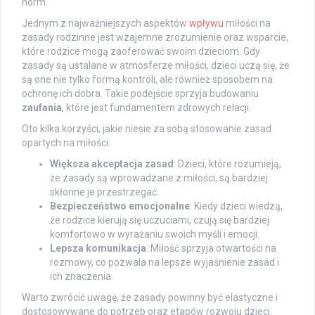
norm.
Jednym z najważniejszych aspektów
wpływu
miłości na
zasady rodzinne jest wzajemne zrozumienie oraz wsparcie,
które rodzice mogą zaoferować swoim dzieciom. Gdy
zasady są ustalane w atmosferze miłości, dzieci uczą się, że
są one nie tylko formą kontroli, ale również sposobem na
ochronę ich dobra. Takie podejście sprzyja budowaniu
zaufania
, które jest fundamentem zdrowych relacji.
Oto kilka korzyści, jakie niesie za sobą stosowanie zasad
opartych na miłości:
Większa akceptacja zasad
: Dzieci, które rozumieją,
że zasady są wprowadzane z miłości, są bardziej
skłonne je przestrzegać.
Bezpieczeństwo emocjonalne
: Kiedy dzieci wiedzą,
że rodzice kierują się uczuciami, czują się bardziej
komfortowo w wyrażaniu swoich myśli i emocji.
Lepsza komunikacja
: Miłość sprzyja otwartości na
rozmowy, co pozwala na lepsze wyjaśnienie zasad i
ich znaczenia.
Warto zwrócić uwagę, że zasady powinny być elastyczne i
dostosowywane do potrzeb oraz etapów rozwoju dzieci.