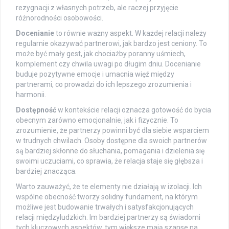
rezygnacji z własnych potrzeb, ale raczej przyjęcie
różnorodności osobowości.
Docenianie
to równie ważny aspekt. W każdej relacji należy
regularnie okazywać partnerowi, jak bardzo jest ceniony. To
może być mały gest, jak chociażby poranny uśmiech,
komplement czy chwila uwagi po długim dniu. Docenianie
buduje pozytywne emocje i umacnia więź między
partnerami, co prowadzi do ich lepszego zrozumienia i
harmonii.
Dostępność
w kontekście relacji oznacza gotowość do bycia
obecnym zarówno emocjonalnie, jak i fizycznie. To
zrozumienie, że partnerzy powinni być dla siebie wsparciem
w trudnych chwilach. Osoby dostępne dla swoich partnerów
są bardziej skłonne do słuchania, pomagania i dzielenia się
swoimi uczuciami, co sprawia, że relacja staje się głębsza i
bardziej znacząca.
Warto zauważyć, że te elementy nie działają w izolacji. Ich
wspólne obecność tworzy solidny fundament, na którym
możliwe jest budowanie trwałych i satysfakcjonujących
relacji międzyludzkich. Im bardziej partnerzy są świadomi
tych kluczowych aspektów, tym większe mają szanse na