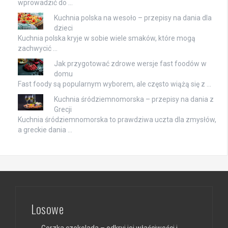
wprowadzić do …
Kuchnia polska na wesoło – przepisy na dania dla
dzieci
Kuchnia polska kryje w sobie wiele smaków, które mogą
zachwycić …
Jak przygotować zdrowe wersje fast foodów w
domu
Fast foody są popularnym wyborem, ale często wiążą się z …
Kuchnia śródziemnomorska – przepisy na dania z
Grecji
Kuchnia śródziemnomorska to prawdziwa uczta dla zmysłów,
a greckie dania …
Losowe
Gorzka czekolada – odkryj jej właściwości i