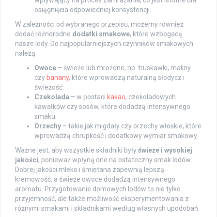
osiągnięcia odpowiedniej konsystencji.
W zależności od wybranego przepisu, możemy również
dodać różnorodne
dodatki smakowe
, które wzbogacą
nasze lody. Do najpopularniejszych czynników smakowych
należą:
Owoce
– świeże lub mrożone, np. truskawki, maliny
czy
banany
, które wprowadzą naturalną słodycz i
świeżość.
Czekolada
– w postaci
kakao
, czekoladowych
kawałków czy sosów, które dodadzą intensywnego
smaku.
Orzechy
– takie jak migdały czy orzechy włoskie, które
wprowadzą chrupkość i dodatkowy wymiar smakowy.
Ważne jest, aby wszystkie składniki były
świeże i wysokiej
jakości
, ponieważ wpłyną one na ostateczny smak lodów.
Dobrej jakości mleko i śmietana zapewnią lepszą
kremowość, a świeże owoce dodadzą intensywnego
aromatu. Przygotowanie domowych lodów to nie tylko
przyjemność, ale także możliwość eksperymentowania z
różnymi smakami i składnikami według własnych upodobań.