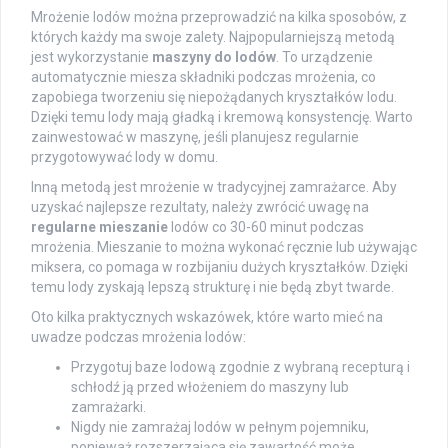
Mrożenie lodów można przeprowadzić na kilka sposobów, z
których każdy ma swoje zalety. Najpopularniejszą metodą
jest wykorzystanie
maszyny do lodów
. To urządzenie
automatycznie miesza składniki podczas mrożenia, co
zapobiega tworzeniu się niepożądanych kryształków lodu.
Dzięki temu lody mają gładką i kremową konsystencję. Warto
zainwestować w maszynę, jeśli planujesz regularnie
przygotowywać lody w domu.
Inną metodą jest mrożenie w tradycyjnej zamrażarce. Aby
uzyskać najlepsze rezultaty, należy zwrócić uwagę na
regularne mieszanie
lodów co 30-60 minut podczas
mrożenia. Mieszanie to można wykonać ręcznie lub używając
miksera, co pomaga w rozbijaniu dużych kryształków. Dzięki
temu lody zyskają lepszą strukturę i nie będą zbyt twarde.
Oto kilka praktycznych wskazówek, które warto mieć na
uwadze podczas mrożenia lodów:
Przygotuj baze lodową zgodnie z wybraną recepturą i
schłodź ją przed włożeniem do maszyny lub
zamrażarki.
Nigdy nie zamrażaj lodów w pełnym pojemniku,
ponieważ rozszerzająca się zawartość może