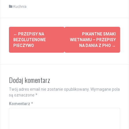
Kuchnia
Post
←
PRZEPISY NA
PIKANTNE SMAKI
navigation
BEZGLUTENOWE
WIETNAMU – PRZEPISY
PIECZYWO
NA DANIA Z PHO
→
Dodaj komentarz
Twój adres email nie zostanie opublikowany.
Wymagane pola
są oznaczone
*
Komentarz
*