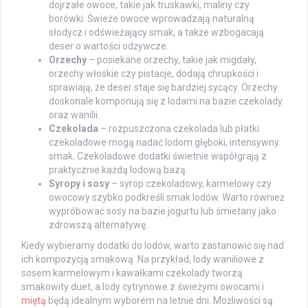
dojrzałe owoce, takie jak truskawki, maliny czy
borówki. Świeże owoce wprowadzają naturalną
słodycz i odświeżający smak, a także wzbogacają
deser o wartości odżywcze.
Orzechy
– posiekane orzechy, takie jak migdały,
orzechy włoskie czy pistacje, dodają chrupkości i
sprawiają, że deser staje się bardziej sycący. Orzechy
doskonale komponują się z lodami na bazie czekolady
oraz wanilii.
Czekolada
– rozpuszczona czekolada lub płatki
czekoladowe mogą nadać lodom głęboki, intensywny
smak. Czekoladowe dodatki świetnie współgrają z
praktycznie każdą lodową bazą.
Syropy i sosy
– syrop czekoladowy, karmelowy czy
owocowy szybko podkreśli smak lodów. Warto również
wypróbować sosy na bazie jogurtu lub śmietany jako
zdrowszą alternatywę.
Kiedy wybieramy dodatki do lodów, warto zastanowić się nad
ich kompozycją smakową. Na przykład, lody waniliowe z
sosem karmelowym i kawałkami czekolady tworzą
smakowity duet, a lody cytrynowe z świeżymi owocami i
miętą
będą idealnym wyborem na letnie dni. Możliwości są