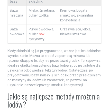
bazy
składniki
Baza
Mleko, śmietana,
Kremowa, bogata
mleczna
cukier, żółtka
smakowo, aksamitna
konsystencja
Baza
Puree owocowe,
Orzeźwiająca, lekka,
owocowa
cukier,
sok
niskotłuszczowa
cytrynowy
Kiedy składniki są już przygotowane, ważne jest ich dokładne
wymieszanie. Można to zrobić za pomocą miksera lub
ręcznie, dbając o to, aby nie pozostawić grudek. To zapewnia
idealnie gładką konsystencję bazy lodowej, co jest istotne dla
uzyskania odpowiedniej tekstury lodów. Ostatecznie, po
przygotowaniu bazy, należy ją schłodzić przed przełożeniem
do maszyny do lodów lub zamrażarki, co pozwoli na
uzyskanie jeszcze lepszego smaku i konsystencji.
Jakie są najlepsze metody mrożenia
lodów?