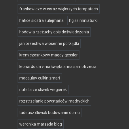
frankowicze w coraz większych tarapatach
hatice siostra sulejmana
hg ss miniaturki
hodowla rzeżuchy opis doświadczenia
jan brzechwa wiosenne porządki
krem czosnkowy magdy gessler
leonardo da vinci święta anna samotrzecia
macaulay culkin zmarł
nutella ze sliwek wegierek
rozstrzelanie powstańców madryckich
tadeusz śliwiak budowanie domu
weronika marzęda blog