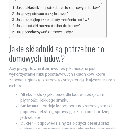
Jakie składniki są potrzebne do domowych lodów?
Jak przygotować bazę lodową?
Jakie są najlepsze metody mrożenia lodów?
Jakie dodatki można dodać do lodów?
Jak przechowywać domowe lody?
Jakie składniki są potrzebne do
domowych lodów?
Aby przygotować
domowe lody
, konieczne jest
wykorzystanie kilku podstawowych składników, które
zapewnią gładką i kremową konsystencję. Najważniejsze z
nich to:
Mleko
– służy jako baza dla lodów, dodając im
płynności i lekkiego smaku.
Śmietana
– nadaje lodom bogaty, kremowy smak i
poprawia teksturę, sprawiając, że są one bardziej
jedwabiste.
Cukier
– odpowiedzialny za słodycz deseru oraz
wpływający na proces zamrażania, co jest istotne dla