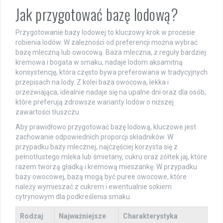
Jak przygotować bazę lodową?
Przygotowanie bazy lodowej to kluczowy krok w procesie
robienia lodów. W zależności od preferencji można wybrać
bazę mleczną lub owocową. Baza mleczna, z reguły bardziej
kremowa i bogata w smaku, nadaje lodom aksamitną
konsystencję, która często bywa preferowana w tradycyjnych
przepisach na lody. Z kolei baza owocowa, lekka i
orzeźwiająca, idealnie nadaje się na upalne dni oraz dla osób,
które preferują zdrowsze warianty lodów o niższej
zawartości tłuszczu.
Aby prawidłowo przygotować bazę lodową, kluczowe jest
zachowanie odpowiednich proporcji składników. W
przypadku bazy mlecznej, najczęściej korzysta się z
pełnotłustego mleka lub śmietany, cukru oraz żółtek jaj, które
razem tworzą gładką i kremową mieszankę. W przypadku
bazy owocowej, bazą mogą być puree owocowe, które
należy wymieszać z cukrem i ewentualnie sokiem
cytrynowym dla podkreślenia smaku.
Rodzaj
Najważniejsze
Charakterystyka