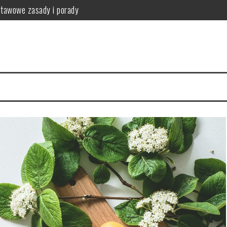
stawowe zasady i porady
anie i przeciwwskazania
przykładowy jadłospis
fektywna utrata wagi
tosowanie i przepisy
nia i produkty zdrowotne