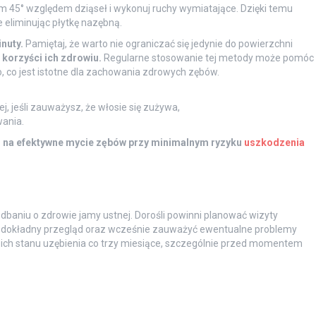
m 45° względem dziąseł i wykonuj ruchy wymiatające. Dzięki temu
e eliminując płytkę nazębną.
nuty.
Pamiętaj, że warto nie ograniczać się jedynie do powierzchni
korzyści ich zdrowiu.
Regularne stosowanie tej metody może pomóc
co jest istotne dla zachowania zdrowych zębów.
, jeśli zauważysz, że włosie się zużywa,
ania.
 na efektywne mycie zębów przy minimalnym ryzyku
uszkodzenia
dbaniu o zdrowie jamy ustnej. Dorośli powinni planować wizyty
ć dokładny przegląd oraz wcześnie zauważyć ewentualne problemy
 ich stanu uzębienia co trzy miesiące, szczególnie przed momentem