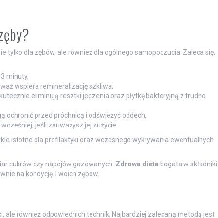
 zęby?
 tylko dla zębów, ale również dla ogólnego samopoczucia. Zaleca się,
3 minuty,
eważ wspiera remineralizację szkliwa,
kutecznie eliminują resztki jedzenia oraz płytkę bakteryjną z trudno
ą ochronić przed próchnicą i odświeżyć oddech,
wcześniej, jeśli zauważysz jej zużycie.
ykle istotne dla profilaktyki oraz wczesnego wykrywania ewentualnych
dmiar cukrów czy napojów gazowanych.
Zdrowa dieta
bogata w składniki
wnie na kondycję Twoich zębów.
ci, ale również odpowiednich technik. Najbardziej zalecaną metodą jest