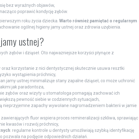
 się bez wyraźnych objawów,
nacząco poprawić kondycję zębów.
pierwszym roku życia dziecka.
Warto również pamiętać o regularnym
chowanie ogólnej higieny jamy ustnej oraz zdrowia uzębienia.
y jamy ustnej?
ych zębów i dziąseł. Oto najważniejsze korzyści płynące z
oraz korzystanie z nici dentystycznej skutecznie usuwa resztki
yzyko wystąpienia próchnicy,
stan jamy ustnej minimalizuje stany zapalne dziąseł, co może uchronić
kimi jak paradontoza,
nie zębów oraz wizyty u stomatologa pomagają zachować ich
na większą pewność siebie w codziennych sytuacjach,
nują nieprzyjemne zapachy wywołane nagromadzeniem bakterii w jamie
zawierających fluor wspiera proces remineralizacji szkliwa, sprawiając
nie kwasów i rozwój próchnicy,
znych
: regularne kontrole u dentysty umożliwiają szybką identyfikację
 pozwala na podjęcie odpowiednich działań.