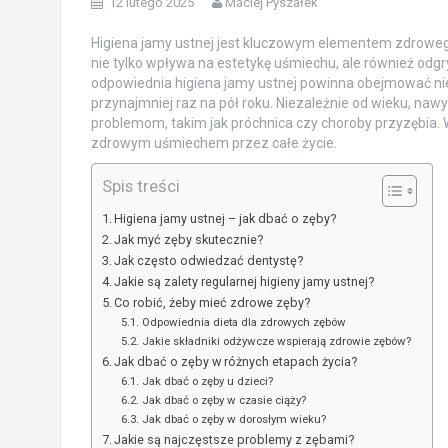
12 lutego 2025
Maciej Pyszałek
Higiena jamy ustnej jest kluczowym elementem zdrowego 
nie tylko wpływa na estetykę uśmiechu, ale również odg
odpowiednia higiena jamy ustnej powinna obejmować nie 
przynajmniej raz na pół roku. Niezależnie od wieku, n
problemom, takim jak próchnica czy choroby przyzębia. W
zdrowym uśmiechem przez całe życie.
Spis treści
Higiena jamy ustnej – jak dbać o zęby?
Jak myć zęby skutecznie?
Jak często odwiedzać dentystę?
Jakie są zalety regularnej higieny jamy ustnej?
Co robić, żeby mieć zdrowe zęby?
Odpowiednia dieta dla zdrowych zębów
Jakie składniki odżywcze wspierają zdrowie zębów?
Jak dbać o zęby w różnych etapach życia?
Jak dbać o zęby u dzieci?
Jak dbać o zęby w czasie ciąży?
Jak dbać o zęby w dorosłym wieku?
Jakie są najczęstsze problemy z zębami?