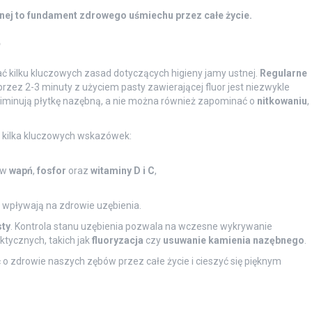
nej to fundament zdrowego uśmiechu przez całe życie.
?
 kilku kluczowych zasad dotyczących higieny jamy ustnej.
Regularne
rzez 2-3 minuty z użyciem pasty zawierającej fluor jest niezwykle
liminują płytkę nazębną, a nie można również zapominać o
nitkowaniu
,
 kilka kluczowych wskazówek:
 w
wapń
,
fosfor
oraz
witaminy D i C
,
e wpływają na zdrowie uzębienia.
sty
. Kontrola stanu uzębienia pozwala na wczesne wykrywanie
tycznych, takich jak
fluoryzacja
czy
usuwanie kamienia nazębnego
.
o zdrowie naszych zębów przez całe życie i cieszyć się pięknym