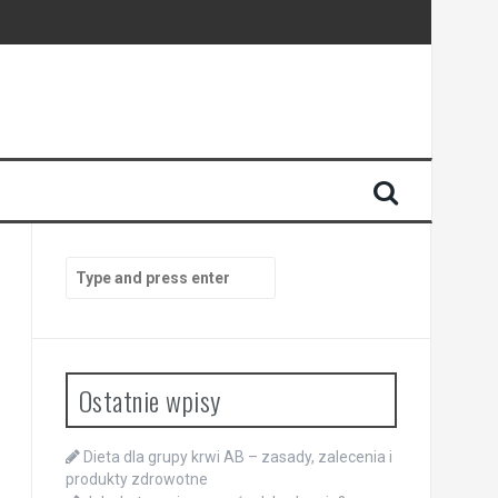
Search
for:
Ostatnie wpisy
Dieta dla grupy krwi AB – zasady, zalecenia i
produkty zdrowotne