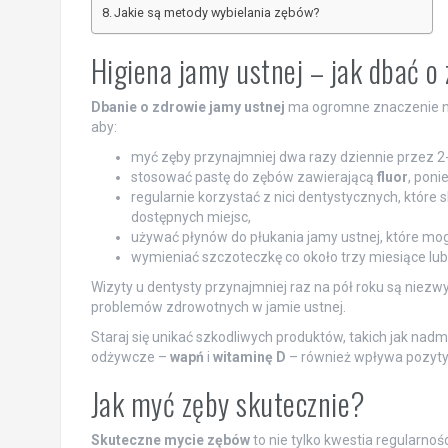
Jakie są metody wybielania zębów?
Higiena jamy ustnej – jak dbać o
Dbanie o zdrowie jamy ustnej
ma ogromne znaczenie nie
aby:
myć zęby przynajmniej dwa razy dziennie przez 2-
stosować pastę do zębów zawierającą
fluor
, poni
regularnie korzystać z nici dentystycznych, które s
dostępnych miejsc,
używać płynów do płukania jamy ustnej, które mog
wymieniać szczoteczkę co około trzy miesiące lub 
Wizyty u dentysty przynajmniej raz na pół roku są niezw
problemów zdrowotnych w jamie ustnej.
Staraj się unikać szkodliwych produktów, takich jak na
odżywcze –
wapń
i
witaminę D
– również wpływa pozyty
Jak myć zęby skutecznie?
Skuteczne mycie zębów
to nie tylko kwestia regularnoś