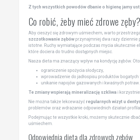
Z tych wszystkich powodów dbanie o higienę jamy ust
Co robić, żeby mieć zdrowe zęby
Aby cieszyć się zdrowym uśmiechem, warto przestrzegać
szczotkowanie zębów
przynajmniej dwa razy dziennie p
istotne. Ruchy wymiatające podczas mycia skutecznie e
które dociera do trudno dostępnych miejsc.
Nasza dieta ma znaczący wpływ na kondycję zębów. Oto
ograniczenie spożycia słodyczy,
wprowadzenie do jadłospisu produktów bogatych
unikanie napojów gazowanych i kwaśnych potraw.
Te zmiany wspierają mineralizację szkliwa
i korzystni
Nie można także lekceważyć
regularnych wizyt u denty
problemów oraz wdrażanie odpowiednich działań profilak
Podejmując te wszystkie kroki, możemy skutecznie dbać 
uśmiechem.
Odpowiednia dieta dla zdrowych zębów