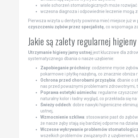
wiele schorzeń stomatologicznych może rozwijać
wczesna diagnoza i odpowiednie leczenie mogą z
Pierwsza wizyta u dentysty powinna mieć miejsce już w 
czyszczeniu zębów przez specjalistę
, co wspomaga za
Jakie są zalety regularnej higien
Utrzymanie higieny jamy ustnej
jest kluczowe dla zdrow
systematycznego dbania o nasze uzębienie:
Zapobieganie próchnicy
: codzienne mycie zębów 
pokarmowe i płytkę nazębną, co znacznie obniża r
Ochrona przed chorobami przyzębia
: dbanie o 
nas przed poważnymi problemami zdrowotnymi, ta
Poprawa estetyki uśmiechu
: regularne czyszcze
naturalny kolor i ładny wygląd, co przekłada się 
Świeży oddech
: dobre nawyki higieniczne elimi
ustnej,
Wzmocnienie szkliwa
: stosowanie past do zębów 
że nasze zęby stają się bardziej odporne na działa
Wczesne wykrywanie problemów stomatologic
wszelkich problemów związanych z uzębieniem, co