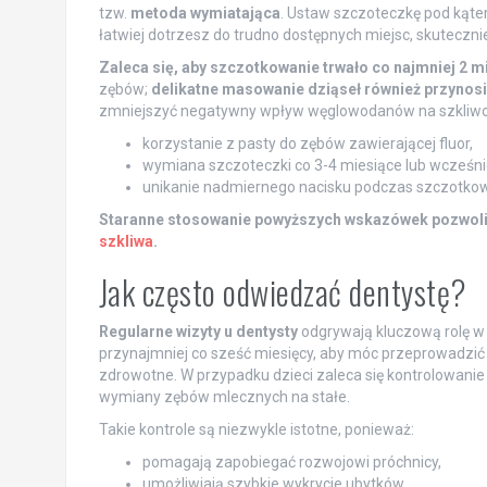
tzw.
metoda wymiatająca
. Ustaw szczoteczkę pod kąte
łatwiej dotrzesz do trudno dostępnych miejsc, skuteczni
Zaleca się, aby szczotkowanie trwało co najmniej 2 mi
zębów;
delikatne masowanie dziąseł również przynosi 
zmniejszyć negatywny wpływ węglowodanów na szkliwo, 
korzystanie z pasty do zębów zawierającej fluor,
wymiana szczoteczki co 3-4 miesiące lub wcześniej
unikanie nadmiernego nacisku podczas szczotkow
Staranne stosowanie powyższych wskazówek pozwoli
szkliwa
.
Jak często odwiedzać dentystę?
Regularne wizyty u dentysty
odgrywają kluczową rolę w 
przynajmniej co sześć miesięcy, aby móc przeprowadzi
zdrowotne. W przypadku dzieci zaleca się kontrolowanie
wymiany zębów mlecznych na stałe.
Takie kontrole są niezwykle istotne, ponieważ:
pomagają zapobiegać rozwojowi próchnicy,
umożliwiają szybkie wykrycie ubytków,