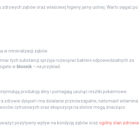
 zdrowych zębów oraz właściwej higieny jamy ustnej. Warto sięgać po
 w mineralizacji zębów.
dmiar tych substancji sprzyja rozwojowi bakterii odpowiedzialnych za
 bogate w
błonnik
– na przykład:
 stymulują produkcję śliny i pomagają usunąć resztki pokarmowe.
ra zdrowie dziąseł i ma działanie przeciwzapalne, natomiast witamina
 owoców cytrusowych oraz ekspozycja na słońce mogą znacząco
uważyć pozytywny wpływ na kondycję zębów oraz
ogólny stan zdrowia