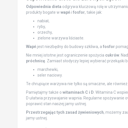
Odpowiednia dieta
odgrywa kluczową rolę w utrzymaniu
produkty bogate w
wapń
i
fosfor
, takie jak:
nabiał,
ryby,
orzechy,
zielone warzywa liściaste.
Wapń
jest niezbędny do budowy szkliwa, a
fosfor
pomaga
Nie mniej istotne jest ograniczenie spożycia
cukrów
. Na
próchnicę
. Zamiast słodyczy lepiej wybierać przekąski
marchewki,
seler naciowy.
Te chrupiące warzywa nie tylko są smaczne, ale również
Pamiętajmy także o
witaminach C i D
. Witamina C wspie
D ułatwia przyswajanie wapnia. Regularne spożywanie
poprawić stan naszej jamy ustnej.
Przestrzegając tych zasad żywieniowych
, możemy za
jamy ustnej.