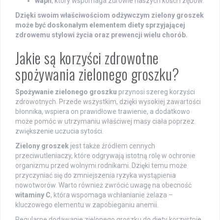
wapń
, który wspomaga zdrowie naszych kości i zębów.
Dzięki swoim właściwościom odżywczym zielony groszek
może być doskonałym elementem diety sprzyjającej
zdrowemu stylowi życia oraz prewencji wielu chorób.
Jakie są korzyści zdrowotne
spożywania zielonego groszku?
Spożywanie zielonego groszku
przynosi szereg korzyści
zdrowotnych. Przede wszystkim, dzięki wysokiej zawartości
błonnika, wspiera on prawidłowe trawienie, a dodatkowo
może pomóc w utrzymaniu właściwej masy ciała poprzez
zwiększenie uczucia sytości.
Zielony groszek
jest także źródłem cennych
przeciwutleniaczy, które odgrywają istotną rolę w ochronie
organizmu przed wolnymi rodnikami. Dzięki temu może
przyczyniać się do zmniejszenia ryzyka wystąpienia
nowotworów. Warto również zwrócić uwagę na obecność
witaminy C
, która wspomaga wchłanianie żelaza –
kluczowego elementu w zapobieganiu anemii.
Regularne dodawanie zielonego groszku do diety korzystnie