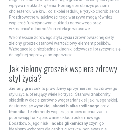
wpływa na układ krążenia. Pomaga on obniżyć poziom
cholesterolu we krwi, co z kolei redukuje ryzyko chorób serca.
Prozdrowotne właściwości tego warzywa mogą również
wspierać funkcjonowanie układu nerwowego oraz
wzmacniać odporność na infekcje wirusowe.
W kontekście zdrowego stylu życia i zrównoważonej diety,
zielony groszek stanowi wartościowy element posiłków.
Wzbogaca je o niezbędne składniki odżywcze i przyczynia się
do ogólnej poprawy samopoczucia.
Jak zielony groszek wspiera zdrowy
styl życia?
Zielony groszek
to prawdziwy sprzymierzeniec zdrowego
stylu życia, oferujący wiele korzyści. Stanowi znakomity
składnik w diecie zarówno wegetariańskiej, jak i wegańskiej,
dostarczając
wysokiej jakości białka roślinnego
oraz
błonnika
. Te elementy wspierają proces odchudzania i
poprawiają funkcjonowanie układu pokarmowego.
Dodatkowo, jego
niski indeks glikemiczny
czyni go
idealnym wyborem dla osób z cukrzycą, ponieważ nie