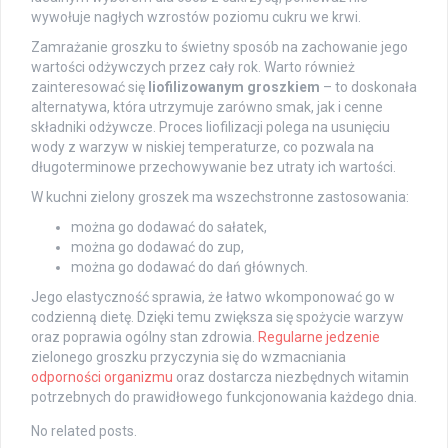
wywołuje nagłych wzrostów poziomu cukru we krwi.
Zamrażanie groszku to świetny sposób na zachowanie jego
wartości odżywczych przez cały rok. Warto również
zainteresować się
liofilizowanym groszkiem
– to doskonała
alternatywa, która utrzymuje zarówno smak, jak i cenne
składniki odżywcze. Proces liofilizacji polega na usunięciu
wody z warzyw w niskiej temperaturze, co pozwala na
długoterminowe przechowywanie bez utraty ich wartości.
W kuchni zielony groszek ma wszechstronne zastosowania:
można go dodawać do sałatek,
można go dodawać do zup,
można go dodawać do dań głównych.
Jego elastyczność sprawia, że łatwo wkomponować go w
codzienną dietę. Dzięki temu zwiększa się spożycie warzyw
oraz poprawia ogólny stan zdrowia.
Regularne jedzenie
zielonego groszku przyczynia się do wzmacniania
odporności organizmu
oraz dostarcza niezbędnych witamin
potrzebnych do prawidłowego funkcjonowania każdego dnia.
No related posts.