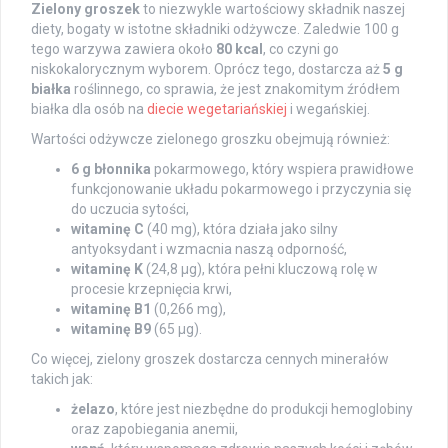
Zielony groszek
to niezwykle wartościowy składnik naszej
diety, bogaty w istotne składniki odżywcze. Zaledwie 100 g
tego warzywa zawiera około
80 kcal
, co czyni go
niskokalorycznym wyborem. Oprócz tego, dostarcza aż
5 g
białka
roślinnego, co sprawia, że jest znakomitym źródłem
białka dla osób na
diecie wegetariańskiej
i wegańskiej.
Wartości odżywcze zielonego groszku obejmują również:
6 g błonnika
pokarmowego, który wspiera prawidłowe
funkcjonowanie układu pokarmowego i przyczynia się
do uczucia sytości,
witaminę C
(40 mg), która działa jako silny
antyoksydant i wzmacnia naszą odporność,
witaminę K
(24,8 µg), która pełni kluczową rolę w
procesie krzepnięcia krwi,
witaminę B1
(0,266 mg),
witaminę B9
(65 µg).
Co więcej, zielony groszek dostarcza cennych minerałów
takich jak:
żelazo
, które jest niezbędne do produkcji hemoglobiny
oraz zapobiegania anemii,