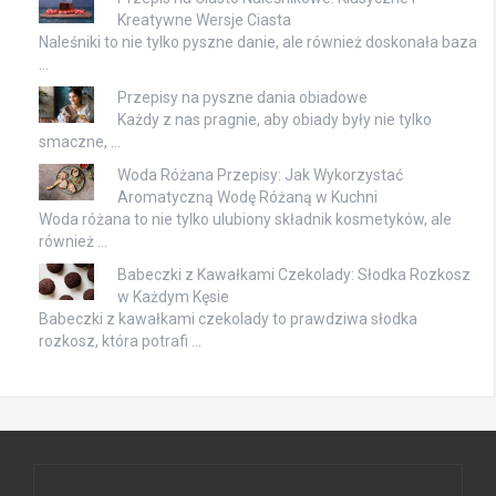
Kreatywne Wersje Ciasta
Naleśniki to nie tylko pyszne danie, ale również doskonała baza
…
Przepisy na pyszne dania obiadowe
Każdy z nas pragnie, aby obiady były nie tylko
smaczne, …
Woda Różana Przepisy: Jak Wykorzystać
Aromatyczną Wodę Różaną w Kuchni
Woda różana to nie tylko ulubiony składnik kosmetyków, ale
również …
Babeczki z Kawałkami Czekolady: Słodka Rozkosz
w Każdym Kęsie
Babeczki z kawałkami czekolady to prawdziwa słodka
rozkosz, która potrafi …