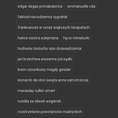
edgar degas primabalerina
emmanuelle cda
faktoid niecodzienny tygodnik
frankowicze w coraz większych tarapatach
hatice siostra sulejmana
hg ss miniaturki
hodowla rzeżuchy opis doświadczenia
jan brzechwa wiosenne porządki
krem czosnkowy magdy gessler
leonardo da vinci święta anna samotrzecia
macaulay culkin zmarł
nutella ze sliwek wegierek
rozstrzelanie powstańców madryckich