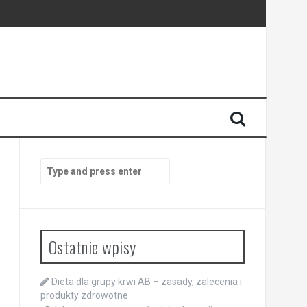
Search
for:
Ostatnie wpisy
Dieta dla grupy krwi AB – zasady, zalecenia i
produkty zdrowotne