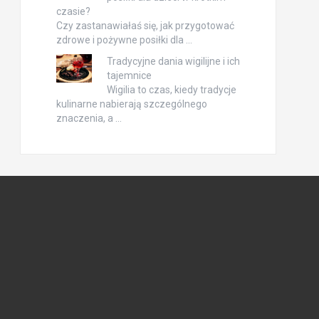
czasie?
Czy zastanawiałaś się, jak przygotować
zdrowe i pożywne posiłki dla …
Tradycyjne dania wigilijne i ich
tajemnice
Wigilia to czas, kiedy tradycje
kulinarne nabierają szczególnego
znaczenia, a …