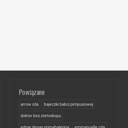
Powiązane
arrow cda
bajeczki babci pimpusiowej
doktor bez stetoskopu
edgar degas primabalerina
emmanuelle cda