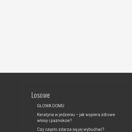
Losowe
GŁOWA DOMU
Keratyna w jedzeniu – jak wspiera zdrowe
włosy i paznokcie?
Czy często zdarza się jej wybuchać?