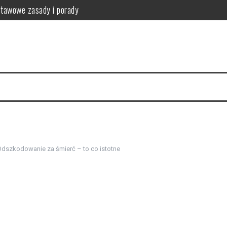
stawowe zasady i porady
anie i przeciwwskazania
przykładowy jadłospis
fektywna utrata wagi
tosowanie i przepisy
nia i produkty zdrowotne
dszkodowanie za śmierć – to co istotne